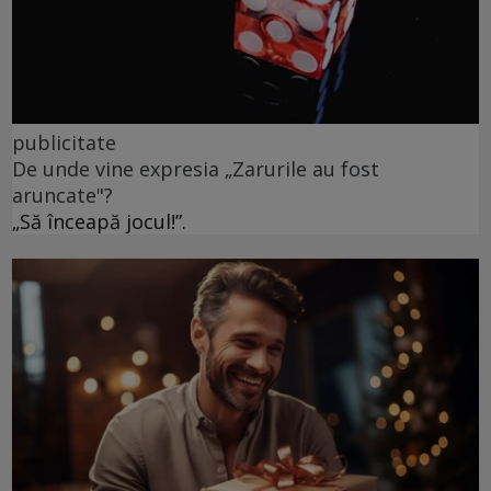
publicitate
De unde vine expresia „Zarurile au fost
aruncate"?
„Să înceapă jocul!”.