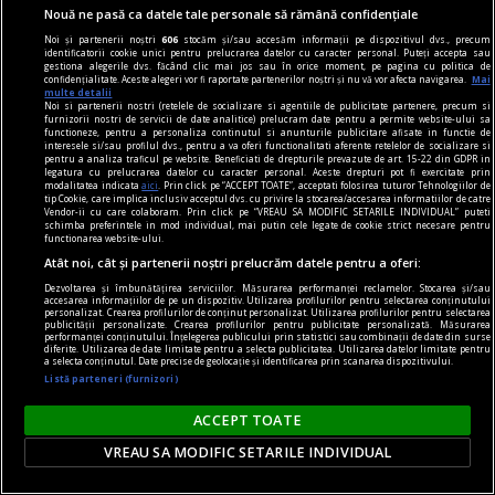
spectacol în Gruia: „Nu mai știm cum e cu
Nouă ne pasă ca datele tale personale să rămână confidențiale
fotbalul”
Noi și partenerii noștri
606
stocăm și/sau accesăm informații pe dispozitivul dvs., precum
CFR Cluj a trăit una dintre cele mai negre seri din
identificatorii cookie unici pentru prelucrarea datelor cu caracter personal. Puteți accepta sau
gestiona alegerile dvs. făcând clic mai jos sau în orice moment, pe pagina cu politica de
istoria sa europeană. Echipa ardeleană a fost
confidențialitate. Aceste alegeri vor fi raportate partenerilor noștri și nu vă vor afecta navigarea.
Mai
multe detalii
zdrobită chiar în Gruia de norvegienii de la
Noi si partenerii nostri (retelele de socializare si agentiile de publicitate partenere, precum si
furnizorii nostri de servicii de date analitice) prelucram date pentru a permite website-ului sa
Tromsø IL, scor 0-5, în prima manșă a turului al
functioneze, pentru a personaliza continutul si anunturile publicitare afisate in functie de
interesele si/sau profilul dvs., pentru a va oferi functionalitati aferente retelelor de socializare si
treilea preliminar din Conference League.
pentru a analiza traficul pe website. Beneficiati de drepturile prevazute de art. 15-22 din GDPR in
legatura cu prelucrarea datelor cu caracter personal. Aceste drepturi pot fi exercitate prin
modalitatea indicata
aici
. Prin click pe “ACCEPT TOATE”, acceptati folosirea tuturor Tehnologiilor de
tip Cookie, care implica inclusiv acceptul dvs. cu privire la stocarea/accesarea informatiilor de catre
Vendor-ii cu care colaboram. Prin click pe “VREAU SA MODIFIC SETARILE INDIVIDUAL” puteti
schimba preferintele in mod individual, mai putin cele legate de cookie strict necesare pentru
functionarea website-ului.
Atât noi, cât și partenerii noștri prelucrăm datele pentru a oferi:
Dezvoltarea și îmbunătățirea serviciilor. Măsurarea performanței reclamelor. Stocarea și/sau
accesarea informațiilor de pe un dispozitiv. Utilizarea profilurilor pentru selectarea conținutului
personalizat. Crearea profilurilor de conținut personalizat. Utilizarea profilurilor pentru selectarea
publicității personalizate. Crearea profilurilor pentru publicitate personalizată. Măsurarea
performanței conținutului. Înțelegerea publicului prin statistici sau combinații de date din surse
diferite. Utilizarea de date limitate pentru a selecta publicitatea. Utilizarea datelor limitate pentru
a selecta conținutul. Date precise de geolocație și identificarea prin scanarea dispozitivului.
Listă parteneri (furnizori)
ACCEPT TOATE
VREAU SA MODIFIC SETARILE INDIVIDUAL