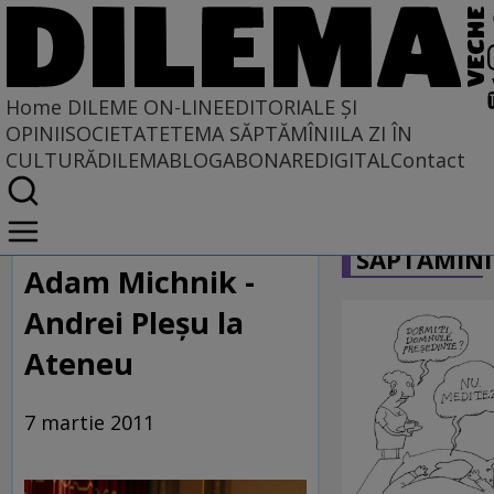
Home
DILEME ON-LINE
EDITORIALE ȘI
OPINII
SOCIETATE
TEMA SĂPTĂMÎNII
LA ZI ÎN
CULTURĂ
DILEMABLOG
ABONARE
DIGITAL
Contact
Home
CARICATU
Dileme on-line
SĂPTĂMÎNI
Adam Michnik -
Andrei Pleşu la
Ateneu
7 martie 2011