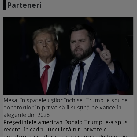
Parteneri
Mesaj în spatele ușilor închise: Trump le spune
donatorilor în privat să îl susțină pe Vance în
alegerile din 2028
Președintele american Donald Trump le-a spus
recent, în cadrul unei întâlniri private cu
donatori, că își dorește ca vicepreședintele său,