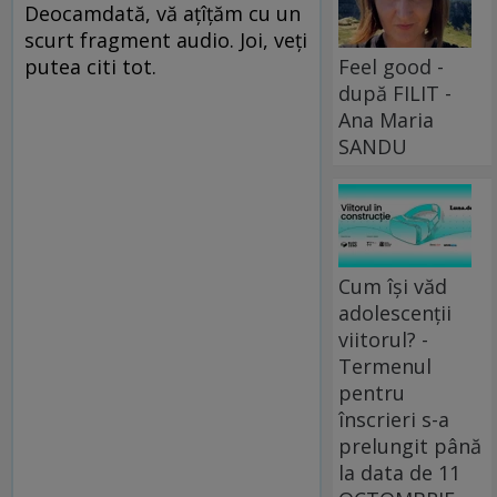
Deocamdată, vă aţîţăm cu un
scurt fragment audio. Joi, veţi
Feel good -
putea citi tot.
după FILIT -
Ana Maria
SANDU
Cum își văd
adolescenții
viitorul? -
Termenul
pentru
înscrieri s-a
prelungit până
la data de 11