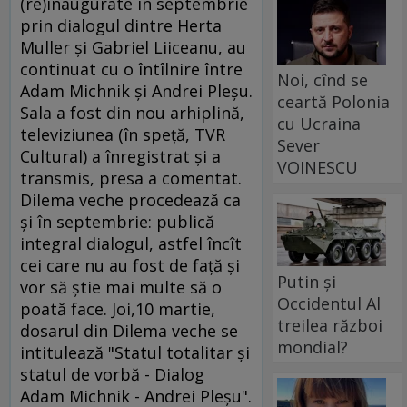
(re)inaugurate în septembrie
prin dialogul dintre Herta
Muller şi Gabriel Liiceanu, au
continuat cu o întîlnire între
Noi, cînd se
Adam Michnik şi Andrei Pleşu.
ceartă Polonia
Sala a fost din nou arhiplină,
cu Ucraina
televiziunea (în speţă, TVR
Sever
Cultural) a înregistrat şi a
VOINESCU
transmis, presa a comentat.
Dilema veche procedează ca
şi în septembrie: publică
integral dialogul, astfel încît
cei care nu au fost de faţă şi
Putin și
vor să ştie mai multe să o
Occidentul Al
poată face. Joi,10 martie,
treilea război
dosarul din Dilema veche se
mondial?
intitulează "Statul totalitar şi
statul de vorbă - Dialog
Adam Michnik - Andrei Pleşu".