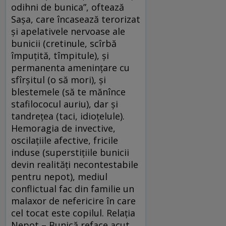
odihni de bunica”, oftează
Saşa, care încasează terorizat
şi apelativele nervoase ale
bunicii (cretinule, scîrbă
împuţită, tîmpitule), şi
permanenta ameninţare cu
sfîrşitul (o să mori), şi
blestemele (să te mănînce
stafilococul auriu), dar şi
tandreţea (taci, idioţelule).
Hemoragia de invective,
oscilaţiile afective, fricile
induse (superstiţiile bunicii
devin realităţi necontestabile
pentru nepot), mediul
conflictual fac din familie un
malaxor de nefericire în care
cel tocat este copilul. Relaţia
Nepot – Bunică reface acut