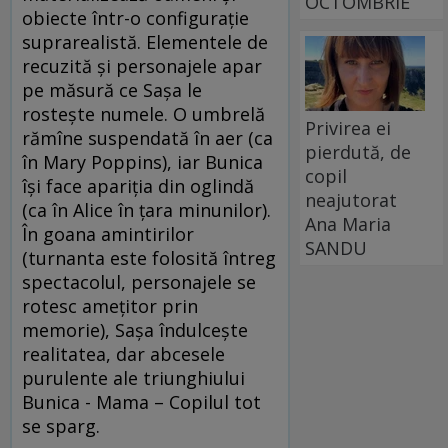
OCTOMBRIE
obiecte într-o configuraţie
suprarealistă. Elementele de
recuzită şi personajele apar
pe măsură ce Saşa le
rosteşte numele. O umbrelă
Privirea ei
rămîne suspendată în aer (ca
pierdută, de
în Mary Poppins), iar Bunica
copil
îşi face apariţia din oglindă
neajutorat
(ca în Alice în ţara minunilor).
Ana Maria
În goana amintirilor
SANDU
(turnanta este folosită întreg
spectacolul, personajele se
rotesc ameţitor prin
memorie), Saşa îndulceşte
realitatea, dar abcesele
purulente ale triunghiului
Bunica - Mama – Copilul tot
se sparg.