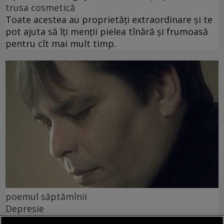
trusa cosmetică
Toate acestea au proprietăți extraordinare și te
pot ajuta să îți menții pielea tînără și frumoasă
pentru cît mai mult timp.
poemul săptămînii
Depresie
Cum să nu fiu mohorît