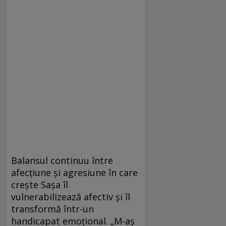
Balansul continuu între
afecţiune şi agresiune în care
creşte Saşa îl
vulnerabilizează afectiv şi îl
transformă într-un
handicapat emoţional. „M-aş