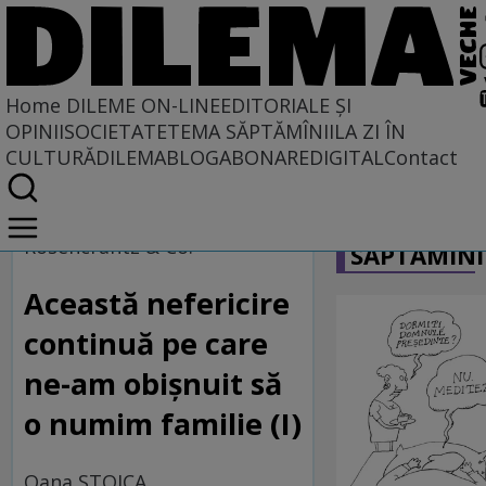
Home
DILEME ON-LINE
EDITORIALE ȘI
OPINII
SOCIETATE
TEMA SĂPTĂMÎNII
LA ZI ÎN
CULTURĂ
DILEMABLOG
ABONARE
DIGITAL
Contact
Home
CARICATU
Dileme on-line
Rosencrantz & Co.
SĂPTĂMÎNI
Această nefericire
continuă pe care
ne-am obişnuit să
o numim familie (I)
Oana STOICA