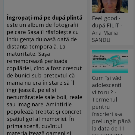
Îngropaţi-mă pe după plintă
Feel good -
este un album de fotografii
după FILIT -
pe care Saşa îl răsfoieşte cu
Ana Maria
indulgenţa duioasă dată de
SANDU
distanţa temporală. La
maturitate, Saşa
rememorează perioada
copilăriei, cînd a fost crescut
de bunici sub pretextul că
Cum își văd
mama nu era în stare să îl
adolescenții
îngrijească, pe el şi
viitorul? -
nenumăratele sale boli, reale
Termenul
sau imaginare. Amintirile
pentru
populează treptat şi concret
înscrieri s-a
spaţiul gol al memoriei. În
prelungit până
prima scenă, cuvîntul
la data de 11
materializează oameni şi