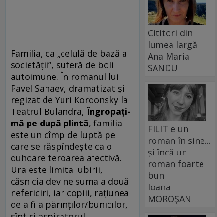
Cititori din
lumea largă
Familia, ca „celulă de bază a
Ana Maria
societăţii”, suferă de boli
SANDU
autoimune. În romanul lui
Pavel Sanaev, dramatizat şi
regizat de Yuri Kordonsky la
Teatrul Bulandra,
Îngropaţi-
mă pe după plintă
, familia
FILIT e un
este un cîmp de luptă pe
roman în sine...
care se răspîndeşte ca o
și încă un
duhoare teroarea afectivă.
roman foarte
Ura este limita iubirii,
bun
căsnicia devine suma a două
Ioana
nefericiri, iar copiii, raţiunea
MOROȘAN
de a fi a părinţilor/bunicilor,
sînt şi aspiratorul