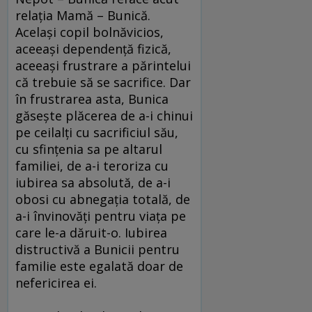
relaţia Mamă – Bunică.
Acelaşi copil bolnăvicios,
aceeaşi dependenţă fizică,
aceeaşi frustrare a părintelui
că trebuie să se sacrifice. Dar
în frustrarea asta, Bunica
găseşte plăcerea de a-i chinui
pe ceilalţi cu sacrificiul său,
cu sfinţenia sa pe altarul
familiei, de a-i teroriza cu
iubirea sa absolută, de a-i
obosi cu abnegaţia totală, de
a-i învinovăţi pentru viaţa pe
care le-a dăruit-o. Iubirea
distructivă a Bunicii pentru
familie este egalată doar de
nefericirea ei.