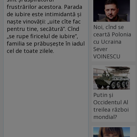
frustrărilor acestora. Parada
de iubire este intimidantă şi
naşte vinovăţii: „uite cîte fac
Noi, cînd se
pentru tine, secătură”. Cînd
ceartă Polonia
„se rupe firicelul de iubire”,
cu Ucraina
familia se prăbuşeşte în iadul
Sever
cel de toate zilele.
VOINESCU
Putin și
Occidentul Al
treilea război
mondial?