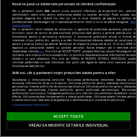
Nouă ne pasă ca datele tale personale să rămână confidențiale
Noi și partenerii noștri
606
stocăm și/sau accesăm informații pe dispozitivul dvs., precum
identificatorii cookie unici pentru prelucrarea datelor cu caracter personal. Puteți accepta sau
gestiona alegerile dvs. făcând clic mai jos sau în orice moment, pe pagina cu politica de
confidențialitate. Aceste alegeri vor fi raportate partenerilor noștri și nu vă vor afecta navigarea.
Mai
multe detalii
Noi si partenerii nostri (retelele de socializare si agentiile de publicitate partenere, precum si
furnizorii nostri de servicii de date analitice) prelucram date pentru a permite website-ului sa
functioneze, pentru a personaliza continutul si anunturile publicitare afisate in functie de
interesele si/sau profilul dvs., pentru a va oferi functionalitati aferente retelelor de socializare si
pentru a analiza traficul pe website. Beneficiati de drepturile prevazute de art. 15-22 din GDPR in
legatura cu prelucrarea datelor cu caracter personal. Aceste drepturi pot fi exercitate prin
modalitatea indicata
aici
. Prin click pe “ACCEPT TOATE”, acceptati folosirea tuturor Tehnologiilor de
tip Cookie, care implica inclusiv acceptul dvs. cu privire la stocarea/accesarea informatiilor de catre
Vendor-ii cu care colaboram. Prin click pe “VREAU SA MODIFIC SETARILE INDIVIDUAL” puteti
schimba preferintele in mod individual, mai putin cele legate de cookie strict necesare pentru
functionarea website-ului.
Atât noi, cât și partenerii noștri prelucrăm datele pentru a oferi:
Dezvoltarea și îmbunătățirea serviciilor. Măsurarea performanței reclamelor. Stocarea și/sau
accesarea informațiilor de pe un dispozitiv. Utilizarea profilurilor pentru selectarea conținutului
personalizat. Crearea profilurilor de conținut personalizat. Utilizarea profilurilor pentru selectarea
publicității personalizate. Crearea profilurilor pentru publicitate personalizată. Măsurarea
publicitate
performanței conținutului. Înțelegerea publicului prin statistici sau combinații de date din surse
diferite. Utilizarea de date limitate pentru a selecta publicitatea. Utilizarea datelor limitate pentru
Caserole pentru mîncare de unică folosință
a selecta conținutul. Date precise de geolocație și identificarea prin scanarea dispozitivului.
disponibile la Snick Ambalaje
Listă parteneri (furnizori)
Acest concept este unul care reușește să atragă
ACCEPT TOATE
mulți clienți, consumatori totodată.
VREAU SA MODIFIC SETARILE INDIVIDUAL