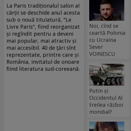
La Paris tradiţionalul salon al
cărţii se deschide anul acesta
sub o nouă titulatură, "Le
Noi, cînd se
Livre Paris", fiind reorganizat
ceartă Polonia
şi regîndit pentru a deveni
cu Ucraina
mai popular, mai atractiv şi
Sever
mai accesibil. 40 de ţări sînt
VOINESCU
reprezentate, printre care şi
România, invitatul de onoare
fiind literatura sud-coreeană.
Putin și
Occidentul Al
treilea război
mondial?