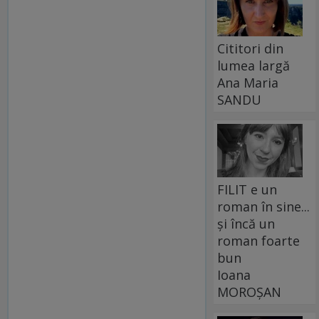
Cititori din
lumea largă
Ana Maria
SANDU
FILIT e un
roman în sine...
și încă un
roman foarte
bun
Ioana
MOROȘAN