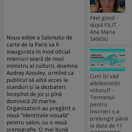
Feel good -
după FILIT -
Ana Maria
Noua ediţie a Salonului de
SANDU
carte de la Paris va fi
inaugurata în mod oficial
miercuri seară de noul
ministru al culturii, doamna
Audrey Azouley, urmînd ca
Cum își văd
publicul să aibă acces la
adolescenții
standuri şi la dezbateri
viitorul? -
începînd de joi şi pînă
Termenul
duminică 20 martie.
pentru
Organizatorii au pregătit o
înscrieri s-a
nouă "identitate vizuală"
prelungit până
pentru salon, cu o nouă
la data de 11
scenografie. O mai bună