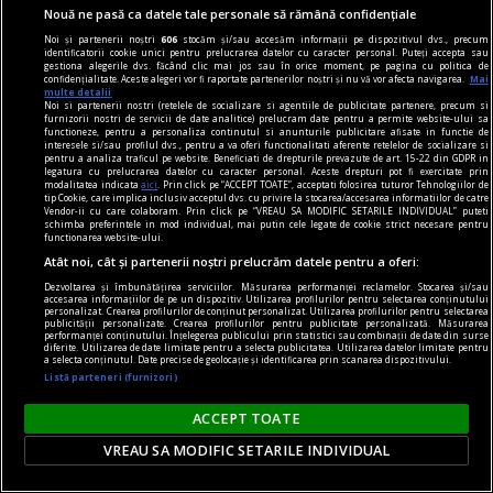
cauza vântului foarte puternic, iar fragmentul de
Nouă ne pasă ca datele tale personale să rămână confidențiale
acoperiș a căzut pe mai multe autoturisme
Noi și partenerii noștri
606
stocăm și/sau accesăm informații pe dispozitivul dvs., precum
parcate în zonă.
identificatorii cookie unici pentru prelucrarea datelor cu caracter personal. Puteți accepta sau
gestiona alegerile dvs. făcând clic mai jos sau în orice moment, pe pagina cu politica de
confidențialitate. Aceste alegeri vor fi raportate partenerilor noștri și nu vă vor afecta navigarea.
Mai
multe detalii
Noi si partenerii nostri (retelele de socializare si agentiile de publicitate partenere, precum si
furnizorii nostri de servicii de date analitice) prelucram date pentru a permite website-ului sa
functioneze, pentru a personaliza continutul si anunturile publicitare afisate in functie de
interesele si/sau profilul dvs., pentru a va oferi functionalitati aferente retelelor de socializare si
pentru a analiza traficul pe website. Beneficiati de drepturile prevazute de art. 15-22 din GDPR in
legatura cu prelucrarea datelor cu caracter personal. Aceste drepturi pot fi exercitate prin
modalitatea indicata
aici
. Prin click pe “ACCEPT TOATE”, acceptati folosirea tuturor Tehnologiilor de
tip Cookie, care implica inclusiv acceptul dvs. cu privire la stocarea/accesarea informatiilor de catre
Vendor-ii cu care colaboram. Prin click pe “VREAU SA MODIFIC SETARILE INDIVIDUAL” puteti
schimba preferintele in mod individual, mai putin cele legate de cookie strict necesare pentru
functionarea website-ului.
Atât noi, cât și partenerii noștri prelucrăm datele pentru a oferi:
Dezvoltarea și îmbunătățirea serviciilor. Măsurarea performanței reclamelor. Stocarea și/sau
accesarea informațiilor de pe un dispozitiv. Utilizarea profilurilor pentru selectarea conținutului
personalizat. Crearea profilurilor de conținut personalizat. Utilizarea profilurilor pentru selectarea
publicității personalizate. Crearea profilurilor pentru publicitate personalizată. Măsurarea
performanței conținutului. Înțelegerea publicului prin statistici sau combinații de date din surse
diferite. Utilizarea de date limitate pentru a selecta publicitatea. Utilizarea datelor limitate pentru
a selecta conținutul. Date precise de geolocație și identificarea prin scanarea dispozitivului.
Listă parteneri (furnizori)
Incendiu puternic într-un bloc din București. 20
ACCEPT TOATE
de persoane s-au autoevacuat, două au fost
scoase de pompieri
VREAU SA MODIFIC SETARILE INDIVIDUAL
Un incendiu puternic a izbucnit, vineri seară,