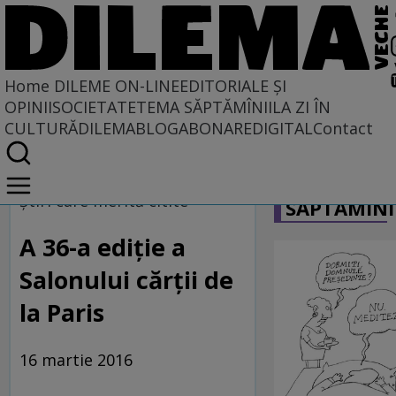
Home
DILEME ON-LINE
EDITORIALE ȘI
OPINII
SOCIETATE
TEMA SĂPTĂMÎNII
LA ZI ÎN
CULTURĂ
DILEMABLOG
ABONARE
DIGITAL
Contact
Home
CARICATU
Dileme on-line
Ştiri care merită citite
SĂPTĂMÎNI
A 36-a ediţie a
Salonului cărţii de
la Paris
16 martie 2016