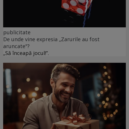
publicitate
De unde vine expresia „Zarurile au fost
aruncate"?
„Să înceapă jocul!”.