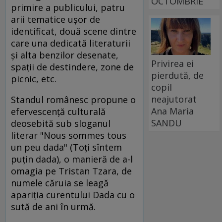
OCTOMBRIE
primire a publicului, patru
arii tematice uşor de
identificat, două scene dintre
care una dedicată literaturii
şi alta benzilor desenate,
Privirea ei
spaţii de destindere, zone de
pierdută, de
picnic, etc.
copil
neajutorat
Standul românesc propune o
Ana Maria
efervescenţă culturală
SANDU
deosebită sub sloganul
literar "Nous sommes tous
un peu dada" (Toţi sîntem
puţin dada), o manieră de a-l
omagia pe Tristan Tzara, de
numele căruia se leagă
apariţia curentului Dada cu o
sută de ani în urmă.