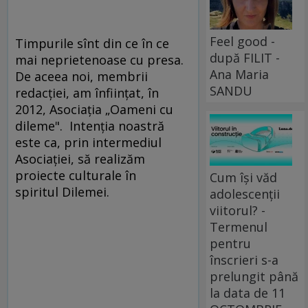
Feel good -
Timpurile sînt din ce în ce
după FILIT -
mai neprietenoase cu presa.
Ana Maria
De aceea noi, membrii
SANDU
redacţiei, am înfiinţat, în
2012, Asociaţia „Oameni cu
dileme". Intenția noastră
este ca, prin intermediul
Asociației, să realizăm
proiecte culturale în
Cum își văd
spiritul Dilemei.
adolescenții
viitorul? -
Termenul
pentru
înscrieri s-a
prelungit până
la data de 11