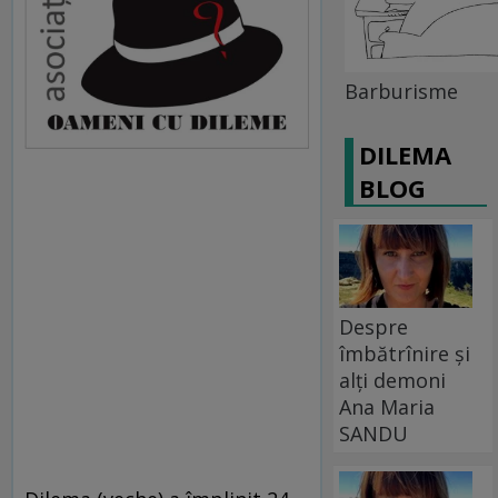
Barburisme
DILEMA
BLOG
Despre
îmbătrînire și
alți demoni
Ana Maria
SANDU