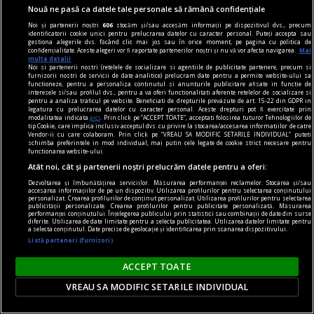
Nouă ne pasă ca datele tale personale să rămână confidențiale
Noi și partenerii noștri
606
stocăm și/sau accesăm informații pe dispozitivul dvs., precum
identificatorii cookie unici pentru prelucrarea datelor cu caracter personal. Puteți accepta sau
poemul săptămînii
gestiona alegerile dvs. făcând clic mai jos sau în orice moment, pe pagina cu politica de
confidențialitate. Aceste alegeri vor fi raportate partenerilor noștri și nu vă vor afecta navigarea.
Mai
Depresie
multe detalii
Noi si partenerii nostri (retelele de socializare si agentiile de publicitate partenere, precum si
Cum să nu fiu mohorît
furnizorii nostri de servicii de date analitice) prelucram date pentru a permite website-ului sa
functioneze, pentru a personaliza continutul si anunturile publicitare afisate in functie de
interesele si/sau profilul dvs., pentru a va oferi functionalitati aferente retelelor de socializare si
pentru a analiza traficul pe website. Beneficiati de drepturile prevazute de art. 15-22 din GDPR in
legatura cu prelucrarea datelor cu caracter personal. Aceste drepturi pot fi exercitate prin
modalitatea indicata
aici
. Prin click pe “ACCEPT TOATE”, acceptati folosirea tuturor Tehnologiilor de
tip Cookie, care implica inclusiv acceptul dvs. cu privire la stocarea/accesarea informatiilor de catre
Vendor-ii cu care colaboram. Prin click pe “VREAU SA MODIFIC SETARILE INDIVIDUAL” puteti
schimba preferintele in mod individual, mai putin cele legate de cookie strict necesare pentru
functionarea website-ului.
Atât noi, cât și partenerii noștri prelucrăm datele pentru a oferi:
Dezvoltarea și îmbunătățirea serviciilor. Măsurarea performanței reclamelor. Stocarea și/sau
accesarea informațiilor de pe un dispozitiv. Utilizarea profilurilor pentru selectarea conținutului
personalizat. Crearea profilurilor de conținut personalizat. Utilizarea profilurilor pentru selectarea
publicității personalizate. Crearea profilurilor pentru publicitate personalizată. Măsurarea
performanței conținutului. Înțelegerea publicului prin statistici sau combinații de date din surse
diferite. Utilizarea de date limitate pentru a selecta publicitatea. Utilizarea datelor limitate pentru
a selecta conținutul. Date precise de geolocație și identificarea prin scanarea dispozitivului.
Listă parteneri (furnizori)
ACCEPT TOATE
VREAU SA MODIFIC SETARILE INDIVIDUAL
publicitate
Caserole pentru mîncare de unică folosință