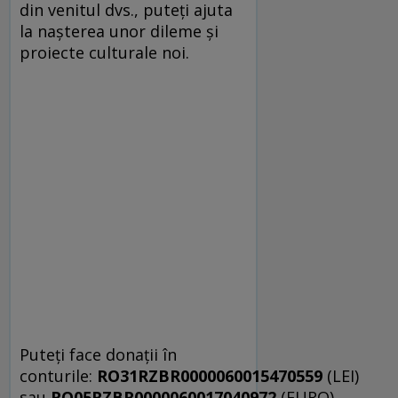
din venitul dvs., puteți ajuta
la nașterea unor dileme și
proiecte culturale noi.
Puteți face donații în
conturile:
RO31RZBR0000060015470559
(LEI)
sau
RO05RZBR0000060017040972
(EURO),