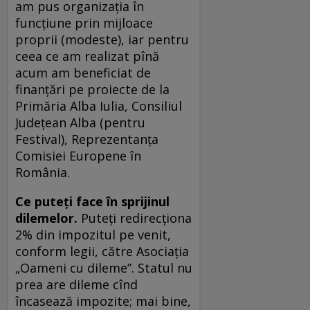
am pus organizația în
funcțiune prin mijloace
proprii (modeste), iar pentru
ceea ce am realizat pînă
acum am beneficiat de
finanțări pe proiecte de la
Primăria Alba Iulia, Consiliul
Județean Alba (pentru
Festival), Reprezentanța
Comisiei Europene în
România.
Ce puteți face în sprijinul
dilemelor.
Puteți redirecționa
2% din impozitul pe venit,
conform legii, către Asociația
„Oameni cu dileme”. Statul nu
prea are dileme cînd
încasează impozite; mai bine,