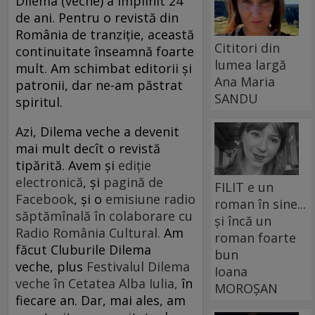
Dilema (veche) a împlinit 24
de ani. Pentru o revistă din
România de tranziție, această
Cititori din
continuitate înseamnă foarte
lumea largă
mult. Am schimbat editorii și
Ana Maria
patronii, dar ne-am păstrat
SANDU
spiritul.
Azi, Dilema veche a devenit
mai mult decît o revistă
tipărită. Avem și
ediție
electronică
, și
pagină de
FILIT e un
Facebook
, și o
emisiune radio
roman în sine...
săptămînală în colaborare cu
și încă un
Radio România Cultural.
Am
roman foarte
făcut Cluburile Dilema
bun
veche, plus
Festivalul Dilema
Ioana
veche în Cetatea Alba Iulia,
în
MOROȘAN
fiecare an. Dar, mai ales, am