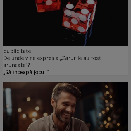
publicitate
De unde vine expresia „Zarurile au fost
aruncate"?
„Să înceapă jocul!”.