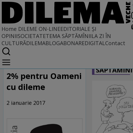
Home
DILEME ON-LINE
EDITORIALE ȘI
OPINII
SOCIETATE
TEMA SĂPTĂMÎNII
LA ZI ÎN
CULTURĂ
DILEMABLOG
ABONARE
DIGITAL
Contact
Home
CARICATU
Dileme on-line
SĂPTĂMÎNI
2% pentru Oameni
cu dileme
2 ianuarie 2017