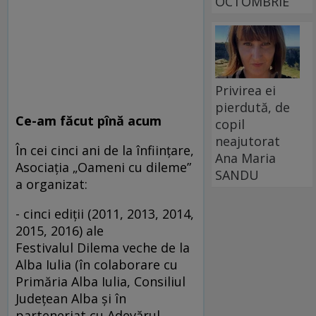
OCTOMBRIE
Privirea ei
pierdută, de
Ce-am făcut pînă acum
copil
neajutorat
În cei cinci ani de la înființare,
Ana Maria
Asociația „Oameni cu dileme”
SANDU
a organizat:
- cinci ediții (2011, 2013, 2014,
2015, 2016) ale
Festivalul Dilema veche de la
Alba Iulia (în colaborare cu
Primăria Alba Iulia, Consiliul
Județean Alba și în
parteneriat cu Adevărul