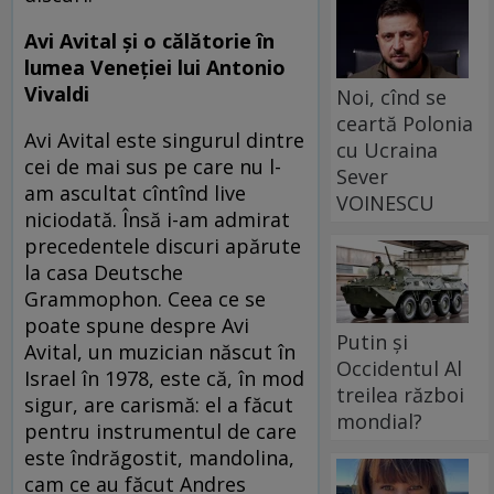
Avi Avital și o călătorie în
lumea Veneției lui Antonio
Vivaldi
Noi, cînd se
ceartă Polonia
Avi Avital este singurul dintre
cu Ucraina
cei de mai sus pe care nu l-
Sever
am ascultat cîntînd live
VOINESCU
niciodată. Însă i-am admirat
precedentele discuri apărute
la casa Deutsche
Grammophon. Ceea ce se
poate spune despre Avi
Putin și
Avital, un muzician născut în
Occidentul Al
Israel în 1978, este că, în mod
treilea război
sigur, are carismă: el a făcut
mondial?
pentru instrumentul de care
este îndrăgostit, mandolina,
cam ce au făcut Andres