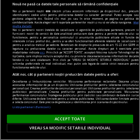
Nouă ne pasă ca datele tale personale să rămână confidențiale
Noi și partenerii noștri
606
stocăm și/sau accesăm informații pe dispozitivul dvs., precum
identificatorii cookie unici pentru prelucrarea datelor cu caracter personal. Puteți accepta sau
gestiona alegerile dvs. făcând clic mai jos sau în orice moment, pe pagina cu politica de
confidențialitate. Aceste alegeri vor fi raportate partenerilor noștri și nu vă vor afecta navigarea.
Mai
multe detalii
Noi si partenerii nostri (retelele de socializare si agentiile de publicitate partenere, precum si
furnizorii nostri de servicii de date analitice) prelucram date pentru a permite website-ului sa
functioneze, pentru a personaliza continutul si anunturile publicitare afisate in functie de
interesele si/sau profilul dvs., pentru a va oferi functionalitati aferente retelelor de socializare si
pentru a analiza traficul pe website. Beneficiati de drepturile prevazute de art. 15-22 din GDPR in
legatura cu prelucrarea datelor cu caracter personal. Aceste drepturi pot fi exercitate prin
modalitatea indicata
aici
. Prin click pe “ACCEPT TOATE”, acceptati folosirea tuturor Tehnologiilor de
tip Cookie, care implica inclusiv acceptul dvs. cu privire la stocarea/accesarea informatiilor de catre
Vendor-ii cu care colaboram. Prin click pe “VREAU SA MODIFIC SETARILE INDIVIDUAL” puteti
schimba preferintele in mod individual, mai putin cele legate de cookie strict necesare pentru
functionarea website-ului.
Atât noi, cât și partenerii noștri prelucrăm datele pentru a oferi:
Dezvoltarea și îmbunătățirea serviciilor. Măsurarea performanței reclamelor. Stocarea și/sau
accesarea informațiilor de pe un dispozitiv. Utilizarea profilurilor pentru selectarea conținutului
personalizat. Crearea profilurilor de conținut personalizat. Utilizarea profilurilor pentru selectarea
material susținut de philip morris românia
publicității personalizate. Crearea profilurilor pentru publicitate personalizată. Măsurarea
performanței conținutului. Înțelegerea publicului prin statistici sau combinații de date din surse
diferite. Utilizarea de date limitate pentru a selecta publicitatea. Utilizarea datelor limitate pentru
Philip Morris International lansează în România
a selecta conținutul. Date precise de geolocație și identificarea prin scanarea dispozitivului.
prima ediție limitată IQOS ILUMA – descoperă
Listă parteneri (furnizori)
IQOS ILUMA STARDRIFT
ACCEPT TOATE
Philip Morris International (PMI) lansează la
VREAU SA MODIFIC SETARILE INDIVIDUAL
finalul acestei luni IQOS ILUMA STARDRIFT,
prima ediție limitată a celui mai inovator produs