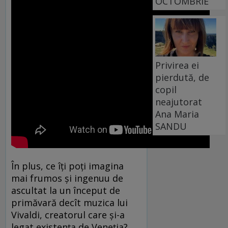
OCTOMBRIE
Privirea ei
pierdută, de
copil
neajutorat
Ana Maria
SANDU
În plus, ce îți poți imagina
mai frumos și ingenuu de
ascultat la un început de
primăvară decît muzica lui
Vivaldi, creatorul care și-a
legat existența de Veneția?