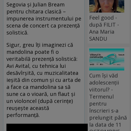
Segovia și Julian Bream
pentru chitara clasică –
Feel good -
impunerea instrumentului pe
după FILIT -
scena de concert ca prezență
Ana Maria
solistică.
SANDU
Sigur, greu îți imaginezi că
mandolina poate fi o
veritabilă prezență solistică:
Avi Avital, cu tehnica lui
desăvîrșită, cu muzicalitatea
Cum își văd
ieșită din comun și cu arta de
adolescenții
a face ca mandolina sa să
viitorul? -
sune ca o vioară, un flaut și
Termenul
un violoncel (după cerințe)
pentru
reușește această
înscrieri s-a
performanță.
prelungit până
la data de 11