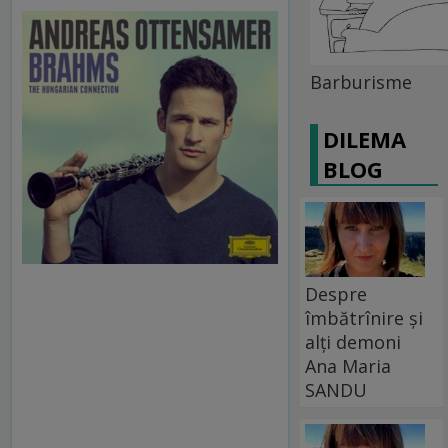
Barburisme
DILEMA
BLOG
Despre
îmbătrînire și
alți demoni
Ana Maria
SANDU