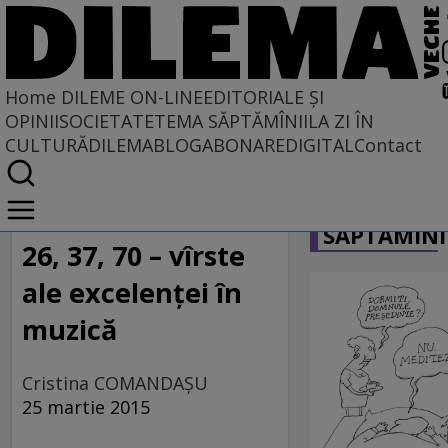
Home
DILEME ON-LINE
EDITORIALE ȘI
OPINII
SOCIETATE
TEMA SĂPTĂMÎNII
LA ZI ÎN
CULTURĂ
DILEMABLOG
ABONARE
DIGITAL
Contact
Home
CARICATU
Dileme on-line
SĂPTĂMÎNI
26, 37, 70 – vîrste
ale excelenței în
muzică
Cristina COMANDAŞU
25 martie 2015