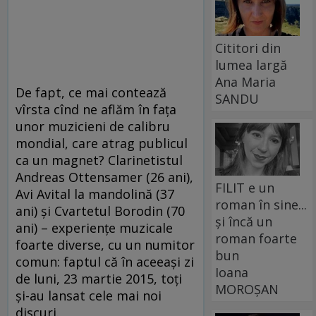
Cititori din
lumea largă
Ana Maria
De fapt, ce mai contează
SANDU
vîrsta cînd ne aflăm în fața
unor muzicieni de calibru
mondial, care atrag publicul
ca un magnet? Clarinetistul
Andreas Ottensamer (26 ani),
FILIT e un
Avi Avital la mandolină (37
roman în sine...
ani) și Cvartetul Borodin (70
și încă un
ani) – experiențe muzicale
roman foarte
foarte diverse, cu un numitor
bun
comun: faptul că în aceeași zi
Ioana
de luni, 23 martie 2015, toți
MOROȘAN
și-au lansat cele mai noi
discuri.