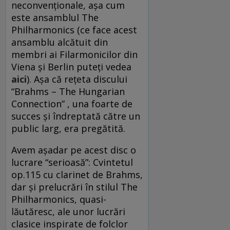
neconvenționale, așa cum
este ansamblul The
Philharmonics (ce face acest
ansamblu alcătuit din
membri ai Filarmonicilor din
Viena și Berlin puteți vedea
aici
). Așa că rețeta discului
“Brahms – The Hungarian
Connection” , una foarte de
succes și îndreptată către un
public larg, era pregătită.
Avem așadar pe acest disc o
lucrare “serioasă”: Cvintetul
op.115 cu clarinet de Brahms,
dar și prelucrări în stilul The
Philharmonics, quasi-
lăutăresc, ale unor lucrări
clasice inspirate de folclor