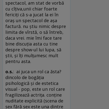
spectacol, am stat de vorbă
cu cîţiva,unii chiar foarte
fericiţi că s-a jucat la ei în
oraş un spectacol de aşa
factură. nu ştiu nimic despre
limita de vîrstă, o să întreb,
daca vrei. mie îmi face tare
bine discuţia asta cu tine
despre show-ul lui lupa, să
ştii, şi îţi mulţumesc mult
pentru asta.
o.s.
: ai juca un rol ca ăsta?
dincolo de bogăţia
psihologică şi de estetica
visual - pop, este un rol care
fragilizează actriţa. conţine
nuditate explicită (scena de
sex fără sex este una dintre