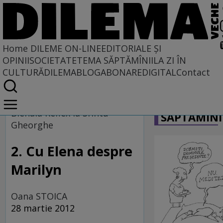
Home
DILEME ON-LINE
EDITORIALE ȘI
OPINII
SOCIETATE
TEMA SĂPTĂMÎNII
LA ZI ÎN
CULTURĂ
DILEMABLOG
ABONARE
DIGITAL
Contact
Home
CARICATU
Dileme on-line
Bienala Reflex la Sfîntu
SĂPTĂMÎNI
Gheorghe
2. Cu Elena despre
Marilyn
Oana STOICA
28 martie 2012