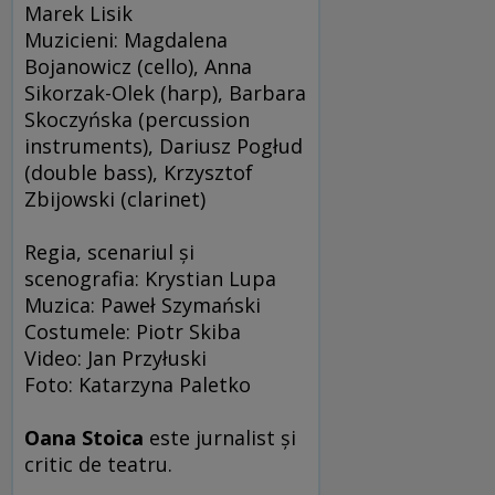
Marek Lisik
Muzicieni: Magdalena
Bojanowicz (cello), Anna
Sikorzak-Olek (harp), Barbara
Skoczyńska (percussion
instruments), Dariusz Pogłud
(double bass), Krzysztof
Zbijowski (clarinet)
Regia, scenariul şi
scenografia: Krystian Lupa
Muzica: Paweł Szymański
Costumele: Piotr Skiba
Video: Jan Przyłuski
Foto: Katarzyna Paletko
Oana Stoica
este jurnalist şi
critic de teatru.