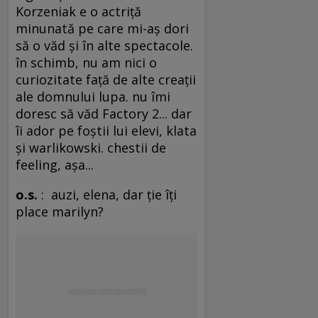
Korzeniak e o actriţă
minunată pe care mi-aş dori
să o văd şi în alte spectacole.
în schimb, nu am nici o
curiozitate faţă de alte creaţii
ale domnului lupa. nu îmi
doresc să văd Factory 2... dar
îi ador pe foştii lui elevi, klata
şi warlikowski. chestii de
feeling, aşa...
o.s.
: auzi, elena, dar ţie îţi
place marilyn?