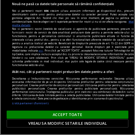
Dacă în cercul de prieteni aveți iubitoare de
Nouă ne pasă ca datele tale personale să rămână confidențiale
beauty, un calendar advent este o idee minunată.
Noi și partenerii noștri
606
stocăm și/sau accesăm informații pe dispozitivul dvs., precum
identificatorii cookie unici pentru prelucrarea datelor cu caracter personal. Puteți accepta sau
gestiona alegerile dvs. făcând clic mai jos sau în orice moment, pe pagina cu politica de
confidențialitate. Aceste alegeri vor fi raportate partenerilor noștri și nu vă vor afecta navigarea.
Mai
multe detalii
Noi si partenerii nostri (retelele de socializare si agentiile de publicitate partenere, precum si
furnizorii nostri de servicii de date analitice) prelucram date pentru a permite website-ului sa
functioneze, pentru a personaliza continutul si anunturile publicitare afisate in functie de
interesele si/sau profilul dvs., pentru a va oferi functionalitati aferente retelelor de socializare si
pentru a analiza traficul pe website. Beneficiati de drepturile prevazute de art. 15-22 din GDPR in
legatura cu prelucrarea datelor cu caracter personal. Aceste drepturi pot fi exercitate prin
modalitatea indicata
aici
. Prin click pe “ACCEPT TOATE”, acceptati folosirea tuturor Tehnologiilor de
tip Cookie, care implica inclusiv acceptul dvs. cu privire la stocarea/accesarea informatiilor de catre
Vendor-ii cu care colaboram. Prin click pe “VREAU SA MODIFIC SETARILE INDIVIDUAL” puteti
schimba preferintele in mod individual, mai putin cele legate de cookie strict necesare pentru
functionarea website-ului.
Atât noi, cât și partenerii noștri prelucrăm datele pentru a oferi:
Dezvoltarea și îmbunătățirea serviciilor. Măsurarea performanței reclamelor. Stocarea și/sau
accesarea informațiilor de pe un dispozitiv. Utilizarea profilurilor pentru selectarea conținutului
personalizat. Crearea profilurilor de conținut personalizat. Utilizarea profilurilor pentru selectarea
publicității personalizate. Crearea profilurilor pentru publicitate personalizată. Măsurarea
performanței conținutului. Înțelegerea publicului prin statistici sau combinații de date din surse
diferite. Utilizarea de date limitate pentru a selecta publicitatea. Utilizarea datelor limitate pentru
a selecta conținutul. Date precise de geolocație și identificarea prin scanarea dispozitivului.
publicitate
Listă parteneri (furnizori)
Industria IT în România: Joburi și Tendințe în
ACCEPT TOATE
Tehnologie
VREAU SA MODIFIC SETARILE INDIVIDUAL
În plus, se observă o creștere a numărului de
femei angajate în domeniul IT, ceea ce reflectă o