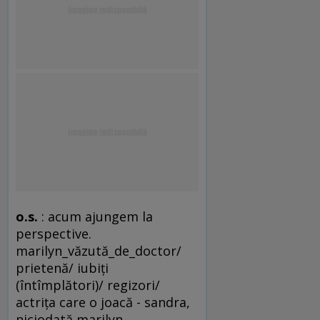
o.s.
: acum ajungem la
perspective.
marilyn_văzută_de_doctor/
prietenă/ iubiţi
(întîmplători)/ regizori/
actriţa care o joacă - sandra,
niciodată marilyn