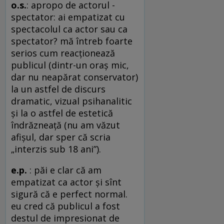
o.s.
: apropo de actorul -
spectator: ai empatizat cu
spectacolul ca actor sau ca
spectator? mă întreb foarte
serios cum reacţionează
publicul (dintr-un oraş mic,
dar nu neapărat conservator)
la un astfel de discurs
dramatic, vizual psihanalitic
şi la o astfel de estetică
îndrăzneaţă (nu am văzut
afişul, dar sper că scria
„interzis sub 18 ani”).
e.p.
: păi e clar că am
empatizat ca actor şi sînt
sigură că e perfect normal.
eu cred că publicul a fost
destul de impresionat de