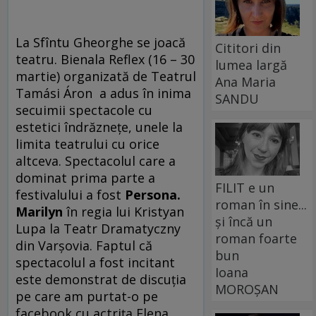
La Sfîntu Gheorghe se joacă
Cititori din
teatru. Bienala Reflex (16 – 30
lumea largă
martie) organizată de Teatrul
Ana Maria
Tamási Áron a adus în inima
SANDU
secuimii spectacole cu
estetici îndrăzneţe, unele la
limita teatrului cu orice
altceva. Spectacolul care a
dominat prima parte a
FILIT e un
festivalului a fost
Persona.
roman în sine...
Marilyn
în regia lui Kristyan
și încă un
Lupa la Teatr Dramatyczny
roman foarte
din Varşovia. Faptul că
bun
spectacolul a fost incitant
Ioana
este demonstrat de discuţia
MOROȘAN
pe care am purtat-o pe
facebook cu actriţa Elena