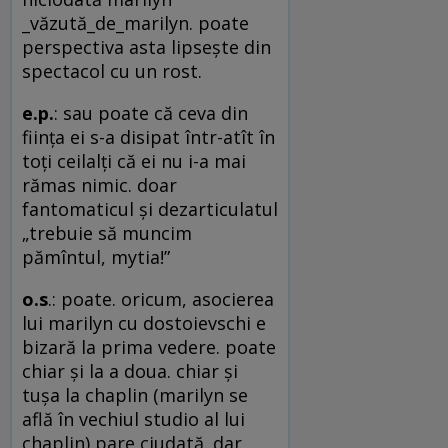
_văzută_de_marilyn. poate
perspectiva asta lipseşte din
spectacol cu un rost.
e.p.
: sau poate că ceva din
fiinţa ei s-a disipat într-atît în
toţi ceilalţi că ei nu i-a mai
rămas nimic. doar
fantomaticul şi dezarticulatul
„trebuie să muncim
pămîntul, mytia!”
o.s
.: poate. oricum, asocierea
lui marilyn cu dostoievschi e
bizară la prima vedere. poate
chiar şi la a doua. chiar şi
tuşa la chaplin (marilyn se
află în vechiul studio al lui
chaplin) pare ciudată. dar