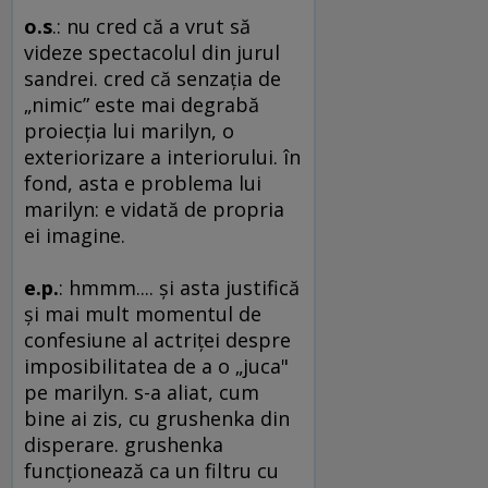
o.s
.: nu cred că a vrut să
videze spectacolul din jurul
sandrei. cred că senzaţia de
„nimic” este mai degrabă
proiecţia lui marilyn, o
exteriorizare a interiorului. în
fond, asta e problema lui
marilyn: e vidată de propria
ei imagine.
e.p.
: hmmm.... şi asta justifică
şi mai mult momentul de
confesiune al actriţei despre
imposibilitatea de a o „juca"
pe marilyn. s-a aliat, cum
bine ai zis, cu grushenka din
disperare. grushenka
funcţionează ca un filtru cu