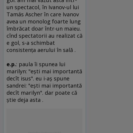
gol. am mai văzut asta într-
un spectacol, în Ivanov-ul lui
Tamás Ascher în care Ivanov
avea un monolog foarte lung
îmbrăcat doar într-un maieu.
cînd spectatorii au realizat că
e gol, s-a schimbat
consistenţa aerului în sală .
e.p.
: paula îi spunea lui
marilyn: "eşti mai importantă
decît isus". eu i-aş spune
sandrei: "eşti mai importantă
decît marilyn". dar poate că
ştie deja asta .