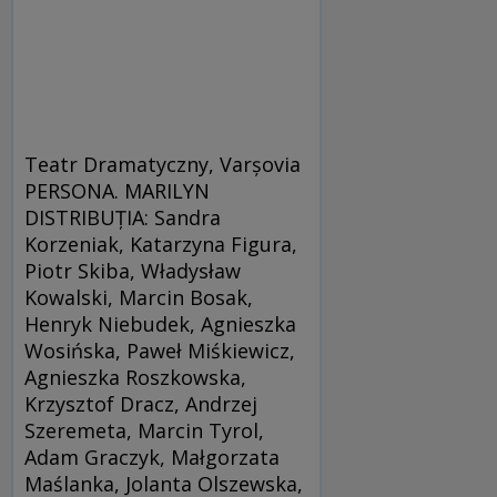
Teatr Dramatyczny, Varşovia
PERSONA. MARILYN
DISTRIBUŢIA: Sandra
Korzeniak, Katarzyna Figura,
Piotr Skiba, Władysław
Kowalski, Marcin Bosak,
Henryk Niebudek, Agnieszka
Wosińska, Paweł Miśkiewicz,
Agnieszka Roszkowska,
Krzysztof Dracz, Andrzej
Szeremeta, Marcin Tyrol,
Adam Graczyk, Małgorzata
Maślanka, Jolanta Olszewska,