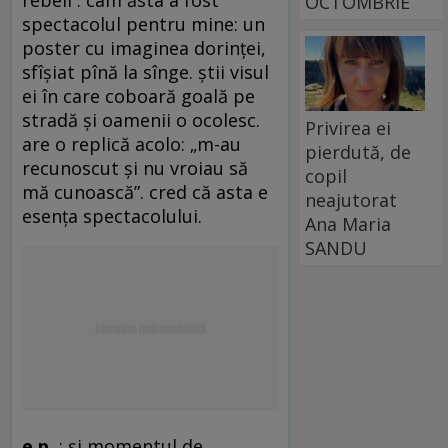
OCTOMBRIE
spectacolul pentru mine: un
poster cu imaginea dorinţei,
sfîşiat pînă la sînge. ştii visul
ei în care coboară goală pe
stradă şi oamenii o ocolesc.
Privirea ei
are o replică acolo: „m-au
pierdută, de
recunoscut şi nu vroiau să
copil
mă cunoască”. cred că asta e
neajutorat
esenţa spectacolului.
Ana Maria
SANDU
e.p.
: şi momentul de