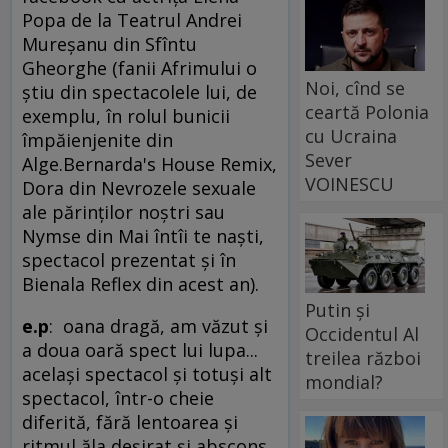
Popa de la Teatrul Andrei
Mureşanu din Sfîntu
Gheorghe (fanii Afrimului o
Noi, cînd se
ştiu din spectacolele lui, de
ceartă Polonia
exemplu, în rolul bunicii
cu Ucraina
împăienjenite din
Sever
Alge.Bernarda's House Remix,
VOINESCU
Dora din Nevrozele sexuale
ale părinţilor noştri sau
Nymse din Mai întîi te naşti,
spectacol prezentat şi în
Bienala Reflex din acest an).
Putin și
e.p
: oana dragă, am văzut şi
Occidentul Al
a doua oară spect lui lupa...
treilea război
acelaşi spectacol şi totuşi alt
mondial?
spectacol, într-o cheie
diferită, fără lentoarea şi
ritmul ăla deşirat şi abscons