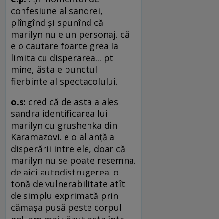
confesiune al sandrei,
plîngînd şi spunînd că
marilyn nu e un personaj. că
e o cautare foarte grea la
limita cu disperarea... pt
mine, ăsta e punctul
fierbinte al spectacolului.
o.s:
cred că de asta a ales
sandra identificarea lui
marilyn cu grushenka din
Karamazovi. e o alianţă a
disperării intre ele, doar că
marilyn nu se poate resemna.
de aici autodistrugerea. o
tonă de vulnerabilitate atît
de simplu exprimată prin
cămaşa pusă peste corpul