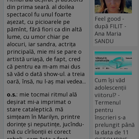
din prima seară. al doilea
spectacol fu unul foarte
Feel good -
aşezat, cu picioarele pe
după FILIT -
pămînt, fără fiori ca din altă
Ana Maria
lume, cu umor chiar pe
SANDU
alocuri, iar sandra, actriţa
principală, mie mi se pare o
artistă uriaşă, de fapt, cred
că pentru ea m-am mai dus
să văd o dată show-ul. a treia
Cum își văd
oară, însă, nu l-aş mai vedea...
adolescenții
o.s.
: mie tocmai ritmul ală
viitorul? -
deşirat mi-a imprimat o
Termenul
stare cataleptică. mă
pentru
simţeam în Marilyn, printre
înscrieri s-a
dorinţe şi neputinţe, jucîndu-
prelungit până
mă cu cîrlionţii ei corect
la data de 11
rebeli . cam ăsta a fost