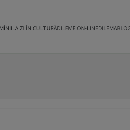
MÎNII
LA ZI ÎN CULTURĂ
DILEME ON-LINE
DILEMABLO