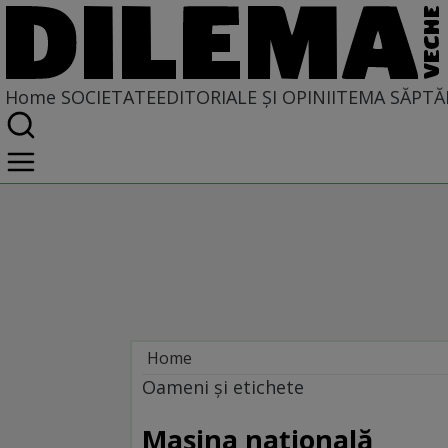
Home
SOCIETATE
EDITORIALE ȘI OPINII
TEMA SĂPTĂ
Home
Societate
Oameni şi etichete
MASS COMEDIA
Maşina naţională