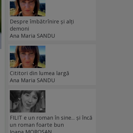
Despre îmbătrînire și alți
demoni
Ana Maria SANDU
Cititori din lumea largă
Ana Maria SANDU
FILIT e un roman în sine... și încă
un roman foarte bun
Ioana MOROȘAN