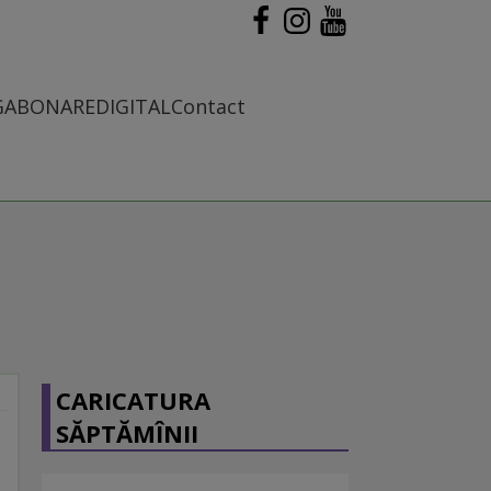
G
ABONARE
DIGITAL
Contact
CARICATURA
SĂPTĂMÎNII