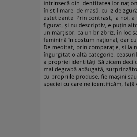
intrinsecă din identitatea lor națion
în stil mare, de masă, cu iz de zgură 
estetizante. Prin contrast, la noi, 
figurat, și nu descriptiv, e puțin a
un mărțișor, ca un brizbriz, în loc 
feminină în costum național, dar c
De meditat, prin comparație, și la 
îngurgitat o altă categorie, ceasuri
a propriei identități. Să zicem deci
mai degrabă adăugată, surprinzătoar
cu propriile produse, fie mașini sau
speciei cu care ne identificăm, față d