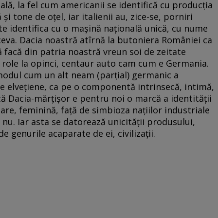
ală, la fel cum americanii se identifică cu producția
și tone de oțel, iar italienii au, zice-se, porniri
a te identifica cu o mașină națională unică, cu nume
ltceva. Dacia noastră atîrnă la butoniera României ca
să facă din patria noastră vreun soi de zeitate
u role la opinci, centaur auto cam cum e Germania.
modul cum un alt neam (parțial) germanic a
le elvețiene, ca pe o componentă intrinsecă, intimă,
 că Dacia-mărțișor e pentru noi o marcă a identității
e, feminină, față de simbioza națiilor industriale
 nu. Iar asta se datorează unicității produsului,
e genurile acaparate de ei, civilizații.