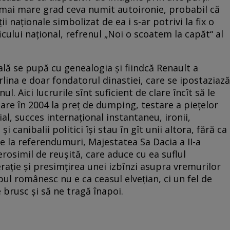
mai mare grad ceva numit autoironie, probabil că
ții naționale simbolizat de ea i s-ar potrivi la fix o
icului național, refrenul „Noi o scoatem la capăt“ al
ală se pupă cu genealogia și fiindcă Renault a
lina e doar fondatorul dinastiei, care se ipostaziază
. Aici lucrurile sînt suficient de clare încît să le
are în 2004 la preț de dumping, testare a piețelor
ial, succes internațional instantaneu, ironii,
i canibalii politici își stau în gît unii altora, fără ca
e la referendumuri, Majestatea Sa Dacia a II-a
rosimil de reușită, care aduce cu ea suflul
rație și presimțirea unei izbînzi asupra vremurilor
pul românesc nu e ca ceasul elvețian, ci un fel de
 brusc și să ne tragă înapoi.