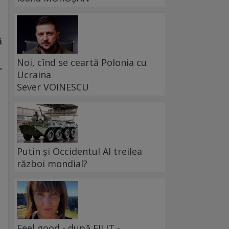
e
ă
Noi, cînd se ceartă Polonia cu
,
Ucraina
Sever VOINESCU
Putin și Occidentul Al treilea
război mondial?
Feel good - după FILIT -