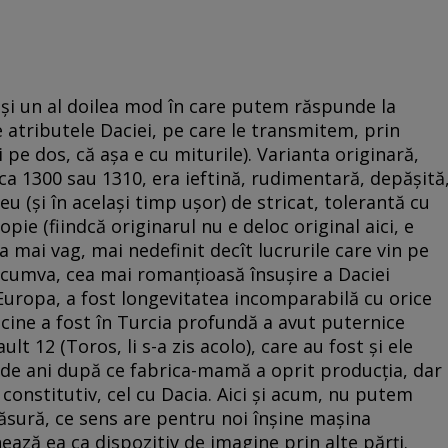
ă și un al doilea mod în care putem răspunde la
e atributele Daciei, pe care le transmitem, prin
pe dos, că așa e cu miturile). Varianta originară,
a 1300 sau 1310, era ieftină, rudimentară, depășită
u (și în același timp ușor) de stricat, tolerantă cu
opie (fiindcă originarul nu e deloc original aici, e
a mai vag, mai nedefinit decît lucrurile care vin pe
, cumva, cea mai romanțioasă însușire a Daciei
Europa, a fost longevitatea incomparabilă cu orice
 cine a fost în Turcia profundă a avut puternice
lt 12 (Toros, li s-a zis acolo), care au fost și ele
0 de ani după ce fabrica-mamă a oprit producția, dar
constitutiv, cel cu Dacia. Aici și acum, nu putem
ăsură, ce sens are pentru noi înșine mașina
ează ea ca dispozitiv de imagine prin alte părți.