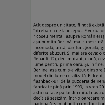
Atît despre unicitate, fiindcă exist
întrebarea de la început. E vorba d
ricoșeu mental, asupra României (și 
așa-numita Berlină, mai cunoscută c
incomodă, urîtă, dar funcțională, gre
diferite abuzuri. Și mai era ceva: o c
Renault 12), deci mutant, clonă, cev
lume pentru prima oară. Și, în fine
Berline, așa cum s-a văzut dinspre 
model din lumea civilizată. E drept,
flashback-uri de la puzderia de Renau
fabricate pînă prin 1999, la vreo 2
asta nu face parte din mitul nostru 
decît să sesizăm, într-o oarecare m
națională, și mai puțin cum funcțion