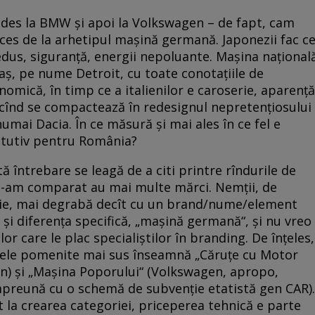
cedes la BMW și apoi la Volkswagen – de fapt, cam
cces de la arhetipul mașină germană. Japonezii fac c
redus, siguranță, energii nepoluante. Mașina național
ș, pe nume Detroit, cu toate conotațiile de
nomică, în timp ce a italienilor e caroserie, aparență
i cînd se compactează în redesignul nepretențiosului
umai Dacia. În ce măsură și mai ales în ce fel e
itutiv pentru România?
 întrebare se leagă de a citi printre rîndurile de
 ne-am comparat au mai multe mărci. Nemții, de
rie, mai degrabă decît cu un brand/nume/element
 și diferența specifică, „mașină germană“, și nu vreo
elor care le plac specialiștilor în branding. De înțeles,
ele pomenite mai sus înseamnă „Căruțe cu Motor
) și „Mașina Poporului“ (Volkswagen, apropo,
împreună cu o schemă de subvenție etatistă gen CAR).
t la crearea categoriei, priceperea tehnică e parte