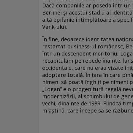
Dacă companiile ar poseda într-un 
Berlinei și acestui stadiu al identită
altă epifanie întîmplătoare a specif
Vank-ului.
În fine, deoarece identitatea națion
restartat business-ul românesc, Ber
într-un descendent meritoriu, Loganul
recapitulăm pe repede înainte: lans
occidentale, care nu erau vizate iniț
adoptare totală. În țara în care pînă ș
nimeni să poată înghiți pe nimeni p
„Logan“ e o progenitură regală neve
modernizării, al schimbului de gene
vechi, dinainte de 1989. Fiindcă tim
mlaștină, care începe să se răzbune