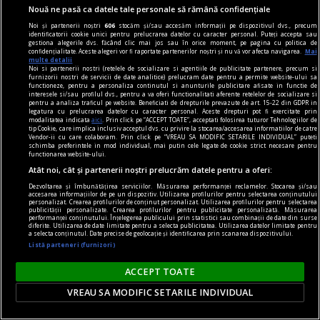
Nouă ne pasă ca datele tale personale să rămână confidențiale
Fenomenul gamblingului social: cum devine
Noi și partenerii noștri
606
stocăm și/sau accesăm informații pe dispozitivul dvs., precum
uneori comunicarea mai importantă decât
identificatorii cookie unici pentru prelucrarea datelor cu caracter personal. Puteți accepta sau
gestiona alegerile dvs. făcând clic mai jos sau în orice moment, pe pagina cu politica de
rezultatele în sine
confidențialitate. Aceste alegeri vor fi raportate partenerilor noștri și nu vă vor afecta navigarea.
Mai
multe detalii
Jocurile de noroc online au fost proiectate în
Noi si partenerii nostri (retelele de socializare si agentiile de publicitate partenere, precum si
furnizorii nostri de servicii de date analitice) prelucram date pentru a permite website-ului sa
mare parte ca resurse pentru distracție pe cont
functioneze, pentru a personaliza continutul si anunturile publicitare afisate in functie de
interesele si/sau profilul dvs., pentru a va oferi functionalitati aferente retelelor de socializare si
propriu, de la distanță, oferind intimitate -
pentru a analiza traficul pe website. Beneficiati de drepturile prevazute de art. 15-22 din GDPR in
legatura cu prelucrarea datelor cu caracter personal. Aceste drepturi pot fi exercitate prin
utilizatorul interacționează asumat doar cu
modalitatea indicata
aici
. Prin click pe “ACCEPT TOATE”, acceptati folosirea tuturor Tehnologiilor de
tip Cookie, care implica inclusiv acceptul dvs. cu privire la stocarea/accesarea informatiilor de catre
operatorul platformei iGaming.
Vendor-ii cu care colaboram. Prin click pe “VREAU SA MODIFIC SETARILE INDIVIDUAL” puteti
schimba preferintele in mod individual, mai putin cele legate de cookie strict necesare pentru
functionarea website-ului.
Atât noi, cât și partenerii noștri prelucrăm datele pentru a oferi:
Dezvoltarea și îmbunătățirea serviciilor. Măsurarea performanței reclamelor. Stocarea și/sau
accesarea informațiilor de pe un dispozitiv. Utilizarea profilurilor pentru selectarea conținutului
personalizat. Crearea profilurilor de conținut personalizat. Utilizarea profilurilor pentru selectarea
publicității personalizate. Crearea profilurilor pentru publicitate personalizată. Măsurarea
performanței conținutului. Înțelegerea publicului prin statistici sau combinații de date din surse
diferite. Utilizarea de date limitate pentru a selecta publicitatea. Utilizarea datelor limitate pentru
a selecta conținutul. Date precise de geolocație și identificarea prin scanarea dispozitivului.
Listă parteneri (furnizori)
ACCEPT TOATE
VREAU SA MODIFIC SETARILE INDIVIDUAL