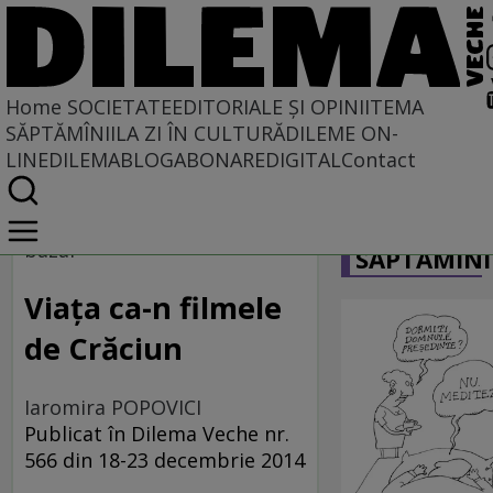
Home
SOCIETATE
EDITORIALE ȘI OPINII
TEMA
SĂPTĂMÎNII
LA ZI ÎN CULTURĂ
DILEME ON-
LINE
DILEMABLOG
ABONARE
DIGITAL
Contact
Home
CARICATU
Societate
bazar
SĂPTĂMÎNI
Viața ca-n filmele
de Crăciun
Iaromira POPOVICI
Publicat în Dilema Veche nr.
566 din 18-23 decembrie 2014