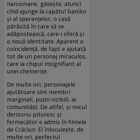
narcomane, găseşte, atunci
cînd ajunge la capătul banilor
şi al speranţelor, o casă
părăsită în care să se
adăpostească, care-i oferă şi
o nouă identitate. Aparent o
coincidenţă, de fapt e ajutată
tot de un personaj miraculos,
care ia chipul insignifiant al
unei chelneriţe.
De multe ori, personajele
ajutătoare sînt membri
marginali, puţin vizibili, ai
comunităţii. De altfel, şi micul
derizoriu pitoresc şi
fermecător e admis în filmele
de Crăciun. El înlocuieşte, de
multe ori, perfectul