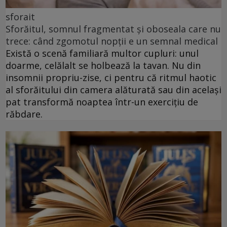
sforait
Sforăitul, somnul fragmentat și oboseala care nu
trece: când zgomotul nopții e un semnal medical
Există o scenă familiară multor cupluri: unul
doarme, celălalt se holbează la tavan. Nu din
insomnii propriu-zise, ci pentru că ritmul haotic
al sforăitului din camera alăturată sau din același
pat transformă noaptea într-un exercițiu de
răbdare.