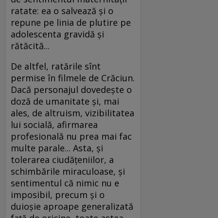
ratate: ea o salvează şi o
repune pe linia de plutire pe
adolescenta gravidă şi
rătăcită...
De altfel, ratările sînt
permise în filmele de Crăciun.
Dacă personajul dovedeşte o
doză de umanitate şi, mai
ales, de altruism, vizibilitatea
lui socială, afirmarea
profesională nu prea mai fac
multe parale... Asta, şi
tolerarea ciudăţeniilor, a
schimbările miraculoase, şi
sentimentul că nimic nu e
imposibil, precum şi o
duioşie aproape generalizată