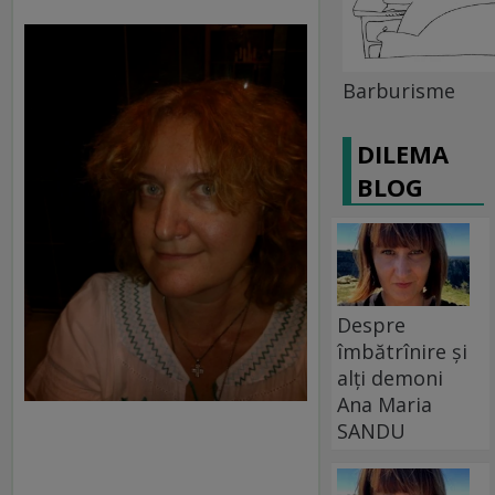
Barburisme
DILEMA
BLOG
Despre
îmbătrînire și
alți demoni
Ana Maria
SANDU