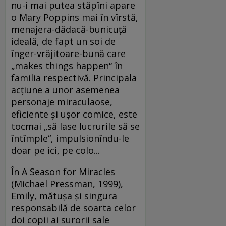
nu-i mai putea stăpîni apare
o Mary Poppins mai în vîrstă,
menajera-dădacă-bunicuţă
ideală, de fapt un soi de
înger-vrăjitoare-bună care
„makes things happen“ în
familia respectivă. Principala
acţiune a unor asemenea
personaje miraculaose,
eficiente şi uşor comice, este
tocmai „să lase lucrurile să se
întîmple“, impulsionîndu-le
doar pe ici, pe colo...
În A Season for Miracles
(Michael Pressman, 1999),
Emily, mătuşa şi singura
responsabilă de soarta celor
doi copii ai surorii sale