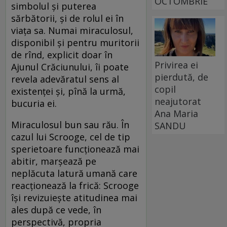
OCTOMBRIE
simbolul şi puterea
sărbătorii, şi de rolul ei în
viaţa sa. Numai miraculosul,
disponibil şi pentru muritorii
de rînd, explicit doar în
Privirea ei
Ajunul Crăciunului, îi poate
pierdută, de
revela adevăratul sens al
copil
existenţei şi, pînă la urmă,
neajutorat
bucuria ei.
Ana Maria
Miraculosul bun sau rău. În
SANDU
cazul lui Scrooge, cel de tip
sperietoare funcţionează mai
abitir, marşează pe
neplăcuta latură umană care
reacţionează la frică: Scrooge
îşi revizuieşte atitudinea mai
ales după ce vede, în
perspectivă, propria