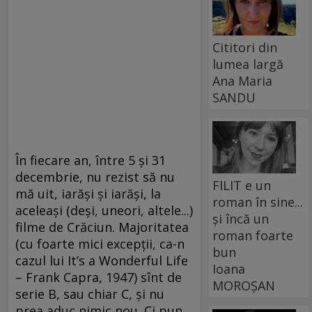
Cititori din
lumea largă
Ana Maria
SANDU
În fiecare an, între 5 şi 31
decembrie, nu rezist să nu
FILIT e un
mă uit, iarăşi şi iarăşi, la
roman în sine...
aceleaşi (deşi, uneori, altele...)
și încă un
filme de Crăciun. Majoritatea
roman foarte
(cu foarte mici excepţii, ca-n
bun
cazul lui It’s a Wonderful Life
Ioana
– Frank Capra, 1947) sînt de
MOROȘAN
serie B, sau chiar C, şi nu
prea aduc nimic nou. Ci pun