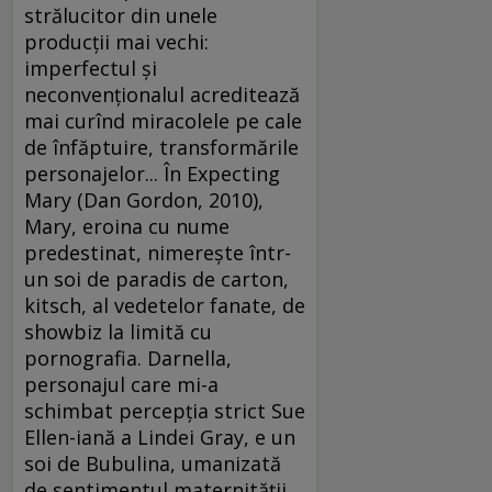
strălucitor din unele
producţii mai vechi:
imperfectul şi
neconvenţionalul acreditează
mai curînd miracolele pe cale
de înfăptuire, transformările
personajelor... În Expecting
Mary (Dan Gordon, 2010),
Mary, eroina cu nume
predestinat, nimereşte într-
un soi de paradis de carton,
kitsch, al vedetelor fanate, de
showbiz la limită cu
pornografia. Darnella,
personajul care mi-a
schimbat percepţia strict Sue
Ellen-iană a Lindei Gray, e un
soi de Bubulina, umanizată
de sentimentul maternităţii