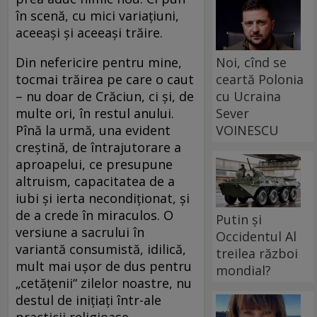
în scenă, cu mici variaţiuni,
aceeaşi şi aceeaşi trăire.
Noi, cînd se
Din nefericire pentru mine,
ceartă Polonia
tocmai trăirea pe care o caut
cu Ucraina
– nu doar de Crăciun, ci şi, de
Sever
multe ori, în restul anului.
VOINESCU
Pînă la urmă, una evident
creştină, de întrajutorare a
aproapelui, ce presupune
altruism, capacitatea de a
iubi şi ierta necondiţionat, şi
de a crede în miraculos. O
Putin și
versiune a sacrului în
Occidentul Al
variantă consumistă, idilică,
treilea război
mult mai uşor de dus pentru
mondial?
„cetăţenii“ zilelor noastre, nu
destul de iniţiaţi într-ale