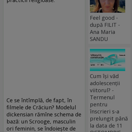
practicii religioase.
Feel good -
după FILIT -
Ana Maria
SANDU
Cum își văd
adolescenții
viitorul? -
Termenul
Ce se întîmplă, de fapt, în
pentru
filmele de Crăciun? Modelul
înscrieri s-a
dickensian rămîne schema de
prelungit până
bază: un Scrooge, masculin
la data de 11
ori feminin, se îndoieşte de