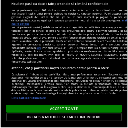
Nouă ne pasă ca datele tale personale să rămână confidențiale
Noi și partenerii noștri
606
stocăm și/sau accesăm informații pe dispozitivul dvs., precum
identificatorii cookie unici pentru prelucrarea datelor cu caracter personal. Puteți accepta sau
gestiona alegerile dvs. făcând clic mai jos sau în orice moment, pe pagina cu politica de
confidențialitate. Aceste alegeri vor fi raportate partenerilor noștri și nu vă vor afecta navigarea.
Mai
multe detalii
Noi si partenerii nostri (retelele de socializare si agentiile de publicitate partenere, precum si
furnizorii nostri de servicii de date analitice) prelucram date pentru a permite website-ului sa
consum
functioneze, pentru a personaliza continutul si anunturile publicitare afisate in functie de
interesele si/sau profilul dvs., pentru a va oferi functionalitati aferente retelelor de socializare si
Cât din ce cumpărăm este necesar și cât este
pentru a analiza traficul pe website. Beneficiati de drepturile prevazute de art. 15-22 din GDPR in
legatura cu prelucrarea datelor cu caracter personal. Aceste drepturi pot fi exercitate prin
doar influența trendurilor
modalitatea indicata
aici
. Prin click pe “ACCEPT TOATE”, acceptati folosirea tuturor Tehnologiilor de
tip Cookie, care implica inclusiv acceptul dvs. cu privire la stocarea/accesarea informatiilor de catre
Trăim în era consumului. Nu doar de produse, ci
Vendor-ii cu care colaboram. Prin click pe “VREAU SA MODIFIC SETARILE INDIVIDUAL” puteti
schimba preferintele in mod individual, mai putin cele legate de cookie strict necesare pentru
și de informații, de social media, consumăm
functionarea website-ului.
Atât noi, cât și partenerii noștri prelucrăm datele pentru a oferi:
aproape orice. Oare care este linia dintre nevoile
Dezvoltarea și îmbunătățirea serviciilor. Măsurarea performanței reclamelor. Stocarea și/sau
noastre și influența exterioară care ne împinge
accesarea informațiilor de pe un dispozitiv. Utilizarea profilurilor pentru selectarea conținutului
personalizat. Crearea profilurilor de conținut personalizat. Utilizarea profilurilor pentru selectarea
(sau ne atrage?) spre această tendință
publicității personalizate. Crearea profilurilor pentru publicitate personalizată. Măsurarea
performanței conținutului. Înțelegerea publicului prin statistici sau combinații de date din surse
generalizată de a absorbi totul?
diferite. Utilizarea de date limitate pentru a selecta publicitatea. Utilizarea datelor limitate pentru
a selecta conținutul. Date precise de geolocație și identificarea prin scanarea dispozitivului.
Listă parteneri (furnizori)
ACCEPT TOATE
VREAU SA MODIFIC SETARILE INDIVIDUAL