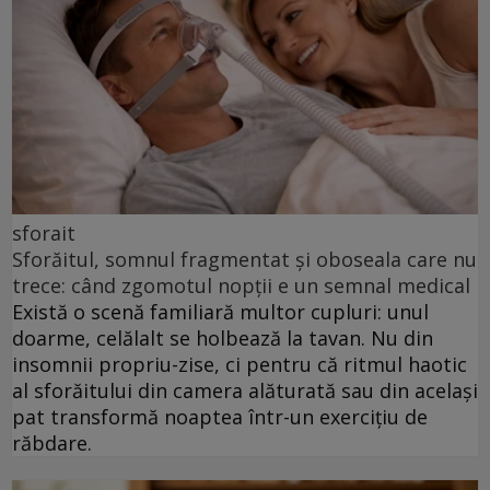
sforait
Sforăitul, somnul fragmentat și oboseala care nu
trece: când zgomotul nopții e un semnal medical
Există o scenă familiară multor cupluri: unul
doarme, celălalt se holbează la tavan. Nu din
insomnii propriu-zise, ci pentru că ritmul haotic
al sforăitului din camera alăturată sau din același
pat transformă noaptea într-un exercițiu de
răbdare.