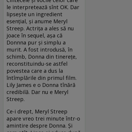
Cîntecele și vocile celor care
le interpretează sînt OK. Dar
lipsește un ingredient
esențial, și anume Meryl
Streep. Actrița a ales să nu
joace în sequel, așa că
Donnna pur și simplu a
murit. A fost introdusă, în
schimb, Donna din tinerețe,
reconstituindu-se astfel
povestea care a dus la
întîmplările din primul film.
Lily James e o Donna tînără
credibilă. Dar nu e Meryl
Streep.
Ce-i drept, Meryl Streep
apare vreo trei minute într-o
amintire despre Donna. Și