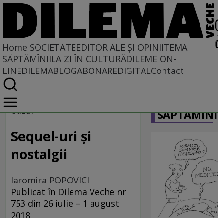
Home
SOCIETATE
EDITORIALE ȘI OPINII
TEMA
SĂPTĂMÎNII
LA ZI ÎN CULTURĂ
DILEME ON-
LINE
DILEMABLOG
ABONARE
DIGITAL
Contact
Home
CARICATU
Societate
bazar
SĂPTĂMÎNI
Sequel-uri și
nostalgii
Iaromira POPOVICI
Publicat în Dilema Veche nr.
753 din 26 iulie – 1 august
2018