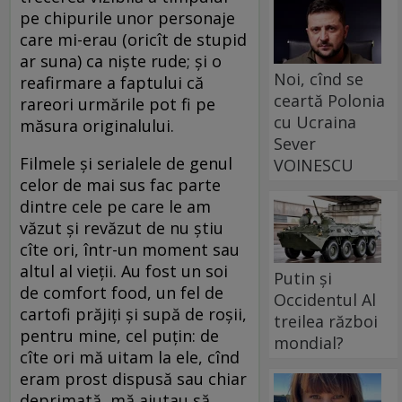
pe chipurile unor personaje
care mi-erau (oricît de stupid
ar suna) ca niște rude; și o
Noi, cînd se
reafirmare a faptului că
ceartă Polonia
rareori urmările pot fi pe
cu Ucraina
măsura originalului.
Sever
Filmele și serialele de genul
VOINESCU
celor de mai sus fac parte
dintre cele pe care le am
văzut și revăzut de nu știu
cîte ori, într-un moment sau
altul al vieții. Au fost un soi
Putin și
de comfort food, un fel de
Occidentul Al
cartofi prăjiți și supă de roșii,
treilea război
pentru mine, cel puțin: de
mondial?
cîte ori mă uitam la ele, cînd
eram prost dispusă sau chiar
deprimată, mă ajutau să