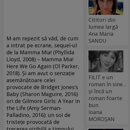
Cititori din
lumea largă
Ana Maria
M-am repezit să văd, de cum
SANDU
a intrat pe ecrane, sequel-ul
de la Mamma Mia! (Phyllida
Lloyd, 2008) – Mamma Mia!
Here We Go Again (Ol Parker,
2018). Și am avut o senzație
FILIT e un
asemănătoare celei
roman în sine...
provocate de Bridget Jones’s
și încă un
Baby (Sharon Maguire, 2016)
roman foarte
ori de Gilmore Girls: A Year in
bun
the Life (Amy Serman-
Ioana
Palladino, 2016): un soi de
MOROȘAN
tristețe provocată de
trecerea vizibilă a timpului