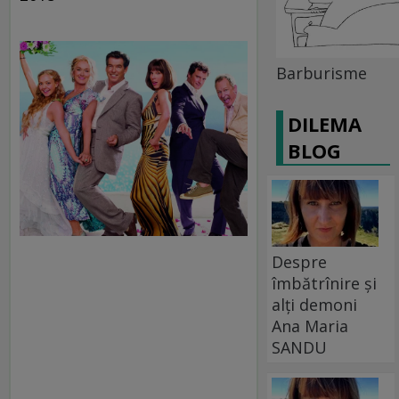
Barburisme
DILEMA
BLOG
Despre
îmbătrînire și
alți demoni
Ana Maria
SANDU