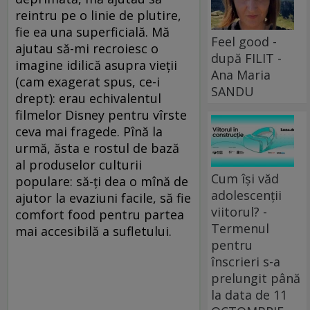
reintru pe o linie de plutire,
fie ea una superficială. Mă
Feel good -
ajutau să-mi recroiesc o
după FILIT -
imagine idilică asupra vieții
Ana Maria
(cam exagerat spus, ce-i
SANDU
drept): erau echivalentul
filmelor Disney pentru vîrste
ceva mai fragede. Pînă la
urmă, ăsta e rostul de bază
al produselor culturii
Cum își văd
populare: să-ți dea o mînă de
adolescenții
ajutor la evaziuni facile, să fie
viitorul? -
comfort food pentru partea
Termenul
mai accesibilă a sufletului.
pentru
înscrieri s-a
prelungit până
la data de 11