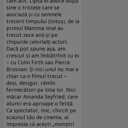
cam atît. Lipsa ei aduce după
sine o tristețe care se
asociază și cu semnele
trecerii timpului (totuși, de la
primul Mamma mia! au
trecut zece ani) și pe
chipurile celorlalți actori.
Dacă pot spune așa, am
crescut și am îmbătrînit cu ei
– cu Colin Firth sau Pierce
Brosnan. Și nici unul nu mai e
chiar ca-n filmul trecut –
deși, desigur, rămîn
fermecători pe linia lor. Nici
măcar Amanda Seyfried, care
atunci era aproape o fetiță.
Ca spectator, mic, chircit pe
scaunul tău de cinema, ai
impresia că acești „monștri