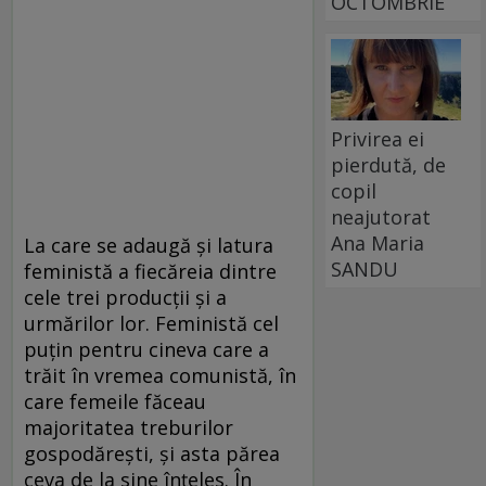
OCTOMBRIE
Privirea ei
pierdută, de
copil
neajutorat
Ana Maria
La care se adaugă și latura
SANDU
feministă a fiecăreia dintre
cele trei producții și a
urmărilor lor. Feministă cel
puțin pentru cineva care a
trăit în vremea comunistă, în
care femeile făceau
majoritatea treburilor
gospodărești, și asta părea
ceva de la sine înțeles. În