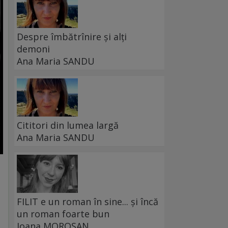
Despre îmbătrînire și alți
demoni
Ana Maria SANDU
Cititori din lumea largă
Ana Maria SANDU
FILIT e un roman în sine... și încă
un roman foarte bun
Ioana MOROȘAN