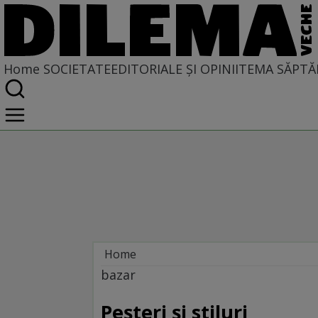
Home
SOCIETATE
EDITORIALE ȘI OPINII
TEMA SĂPTĂ
Home
Societate
bazar
Peşteri şi stiluri