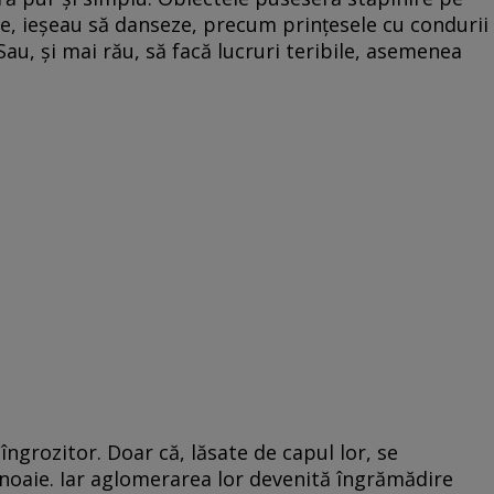
pte, ieșeau să danseze, precum prințesele cu condurii
Sau, și mai rău, să facă lucruri teribile, asemenea
îngrozitor. Doar că, lăsate de capul lor, se
unoaie. Iar aglomerarea lor devenită îngrămădire