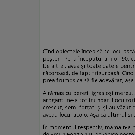
Cînd obiectele încep să te locuiasc
peșteri. Pe la începutul anilor ’90, 
De altfel, avea și toate datele pent
răcoroasă, de fapt friguroasă. Cînd
prea frumos ca să fie adevărat, așa 
A rămas cu pereții igrasioși mereu.
arogant, ne-a tot inundat. Locuitori
crescut, semi-forțat, și și-au văzut 
aveau locul acolo. Așa că ultimul ș
În momentul respectiv, mama n-a m
de vreun Feng Shui, devenise pește