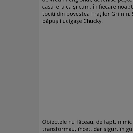
casă: era ca și cum, în fiecare noa
tociți din povestea Fraților Grimm. 
păpușii ucigașe Chucky.
Obiectele nu făceau, de fapt, nimic 
transformau, încet, dar sigur, în g