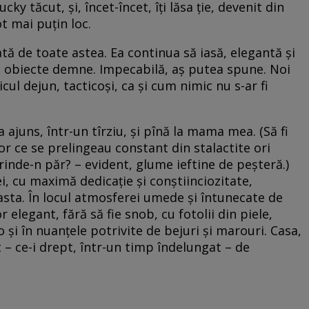
ky tăcut, și, încet-încet, îți lăsa ție, devenit din
t mai puțin loc.
tă de toate astea. Ea continua să iasă, elegantă și
e obiecte demne. Impecabilă, aș putea spune. Noi
ul dejun, tacticoși, ca și cum nimic nu s-ar fi
ajuns, într-un tîrziu, și pînă la mama mea. (Să fi
or ce se prelingeau constant din stalactite ori
prinde-n păr? – evident, glume ieftine de peșteră.)
 cu maximă dedicație și conștiinciozitate,
asta. În locul atmosferei umede și întunecate de
r elegant, fără să fie snob, cu fotolii din piele,
o și în nuanțele potrivite de bejuri și marouri. Casa,
t – ce-i drept, într-un timp îndelungat – de