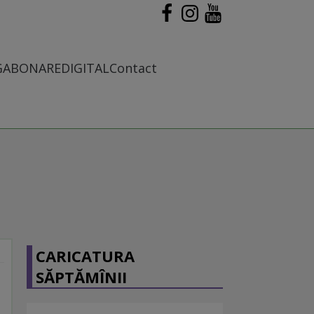
G
ABONARE
DIGITAL
Contact
CARICATURA
SĂPTĂMÎNII