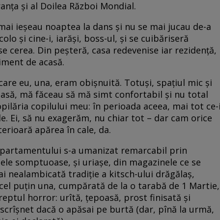
anța și al Doilea Război Mondial.
 mai ieșeau noaptea la dans și nu se mai jucau de-a
lo și cine-i, iarăși, boss-ul, și se cuibăriseră
i se cerea. Din peșteră, casa redevenise iar rezidență,
timent de acasă.
 care eu, una, eram obișnuită. Totuși, spațiul mic și
asă, mă făceau să mă simt confortabil și nu total
opilăria copilului meu: în perioada aceea, mai tot ce-
. Ei, să nu exagerăm, nu chiar tot – dar cam orice
terioară apărea în cale, da.
al apartamentului s-a umanizat remarcabil prin
nele somptuoase, și uriașe, din magazinele ce se
i nealambicată tradiție a kitsch-ului drăgălaș,
va, cel puțin una, cumpărată de la o tarabă de 1 Martie,
eptul horror: urîtă, țepoasă, prost finisată și
 scrîșnet dacă o apăsai pe burtă (dar, pînă la urmă,