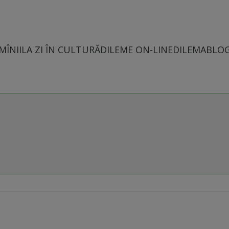
MÎNII
LA ZI ÎN CULTURĂ
DILEME ON-LINE
DILEMABLO