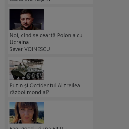
Noi, cînd se ceartă Polonia cu
Ucraina
Sever VOINESCU
Putin și Occidentul Al treilea
război mondial?
Feel good - după FILIT -