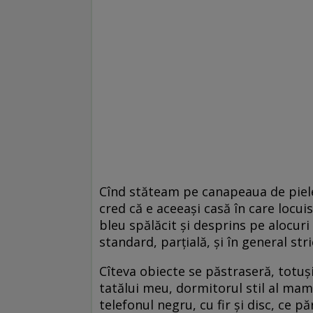
Cînd stăteam pe canapeaua de piele
cred că e aceeași casă în care locu
bleu spălăcit și desprins pe alocuri 
standard, parțială, și în general str
Cîteva obiecte se păstraseră, totuși,
tatălui meu, dormitorul stil al mame
telefonul negru, cu fir și disc, ce 