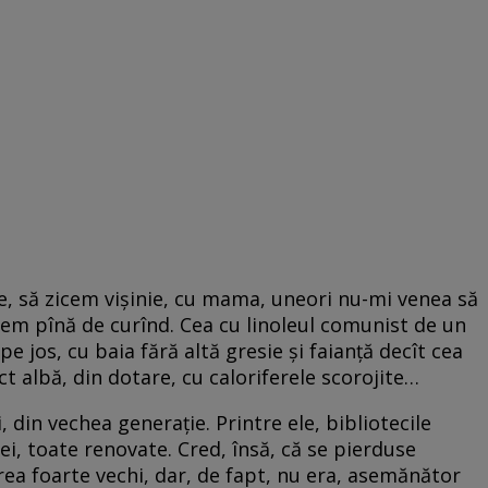
, să zicem vișinie, cu mama, uneori nu-mi venea să
isem pînă de curînd. Cea cu linoleul comunist de un
pe jos, cu baia fără altă gresie și faianță decît cea
ict albă, din dotare, cu caloriferele scorojite…
 din vechea generație. Printre ele, bibliotecile
i, toate renovate. Cred, însă, că se pierduse
părea foarte vechi, dar, de fapt, nu era, asemănător