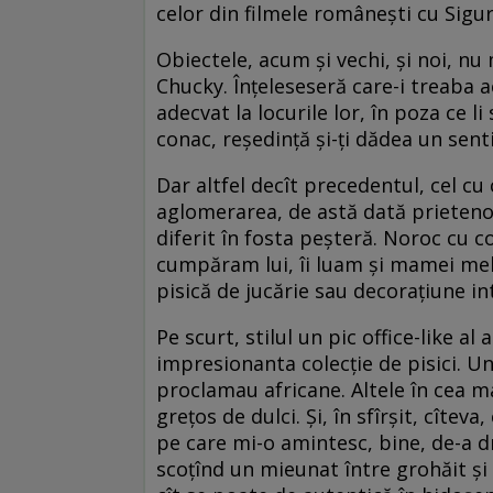
celor din filmele românești cu Sigur
Obiectele, acum și vechi, și noi, nu
Chucky. Înțeleseseră care-i treaba aco
adecvat la locurile lor, în poza ce l
conac, reședință și-ți dădea un sen
Dar altfel decît precedentul, cel cu
aglomerarea, de astă dată prieteno
diferit în fosta peșteră. Noroc cu c
cumpăram lui, îi luam și mamei mele
pisică de jucărie sau decorațiune in
Pe scurt, stilul un pic office-like 
impresionanta colecție de pisici. U
proclamau africane. Altele în cea ma
grețos de dulci. Și, în sfîrșit, cîte
pe care mi-o amintesc, bine, de-a dr
scoțînd un mieunat între grohăit și