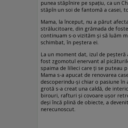
punea stăpînire pe spațiu, ca un ­Chuc
stăpîn un soi de fantomă a casei, to
Mama, la început, nu a părut afecta
strălucitoare, din grămada de fost
continuam s-o vizităm și să luăm mic
schimbat, în peștera ei.
La un moment dat, izul de peșteră a 
fost zgomotul enervant al picăturil
spaima de lilieci care ți se puteau 
Mama s-a apucat de renovarea casei,
descoperindu-și chiar o pasiune în 
grotă s-a creat una caldă, de interio
birouri, rafturi și covoare ușor retr
deși încă plină de obiecte, a deveni
nerecunoscut.