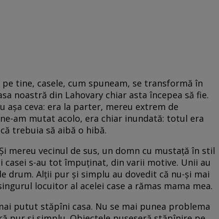
ă pe tine, casele, cum spuneam, se transformă în
casa noastră din Lahovary chiar asta începea să fie.
ru așa ceva: era la parter, mereu extrem de
 ne-am mutat acolo, era chiar inundată: totul era
că trebuia să aibă o hibă.
 Și mereu vecinul de sus, un domn cu mustață în stil
i casei s-au tot împuținat, din varii motive. Unii au
de drum. Alții pur și simplu au dovedit că nu-și mai
i singurul locuitor al acelei case a rămas mama mea.
ai putut stăpîni casa. Nu se mai punea problema
ră pur și simplu. Obiectele puseseră stăpînire pe