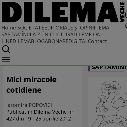
Home
SOCIETATE
EDITORIALE ȘI OPINII
TEMA
SĂPTĂMÎNII
LA ZI ÎN CULTURĂ
DILEME ON-
LINE
DILEMABLOG
ABONARE
DIGITAL
Contact
Home
CARICATU
Societate
bazar
SĂPTĂMÎNI
Mici miracole
cotidiene
Iaromira POPOVICI
Publicat în Dilema Veche nr.
427 din 19 - 25 aprilie 2012