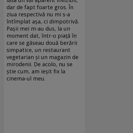
lăsa un văl aparent invizibil,
dar de fapt foarte gros. În
ziua respectivă nu mi s-a
întîmplat aşa, ci dimpotrivă.
Paşii mei m-au dus, la un
moment dat, într-o piaţă în
care se găseau două berării
simpatice, un restaurant
vegetarian şi un magazin de
mirodenii. De acolo, nu se
ştie cum, am ieşit fix la
cinema-ul meu.