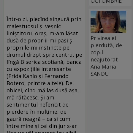
OCTOMBRIE
Într-o zi, plecînd singură prin
maiestuosul şi veşnic
liniştitorul oraş, m-am lăsat
Privirea ei
dusă de propriii-mi paşi şi
pierdută, de
propriile-mi instincte pe
copil
drumul drept spre centru, pe
neajutorat
lîngă Biserica scoţiană, banca
Ana Maria
cu expoziţiile interesante
SANDU
(Frida Kahlo şi Fernando
Botero, printre altele). De
obicei, cînd mă las dusă aşa,
mă rătăcesc. Şi am
sentimentul nefericit de
pierdere în mulţime, de
gaură neagră – ca şi cum
între mine şi cei din jur s-ar