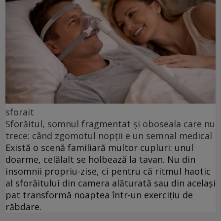
sforait
Sforăitul, somnul fragmentat și oboseala care nu
trece: când zgomotul nopții e un semnal medical
Există o scenă familiară multor cupluri: unul
doarme, celălalt se holbează la tavan. Nu din
insomnii propriu-zise, ci pentru că ritmul haotic
al sforăitului din camera alăturată sau din același
pat transformă noaptea într-un exercițiu de
răbdare.