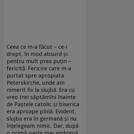
Ceea ce m-a făcut – ce-i
drept, în mod absurd şi
pentru mult prea puţin –
fericită. Fericire care m-a
purtat spre apropiata
Peterskirche, unde am
nimerit fix la slujbă. Era cu
vreo trei săptămîni înainte
de Paştele catolic şi biserica
era aproape plină. Evident,
slujba era în germană şi nu
înţelegeam nimic. Dar, după
o primă parte mai ambiguă,