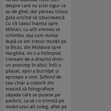
despre care nu ştiai sigur ce
au de gînd, dar păreau totuşi
gata oricînd să izbucnească.
Cu cît taxiul înainta spre
Militari, cu atît vremea se
schimba, aşa cum numai
după ce am trecut munţii pe
la Bicaz, din Moldova spre
Harghita, mi s-a întîmplat:
treceam de-a dreptul dintr-
un anotimp în altul. Întîi a
plouat, apoi a burniţat şi
aproape a nins. Şoferul de
taxi chiar a coborît din
maşină să fotografieze
zăpada care se pusese pe
parbriz, ca să i-o trimită pe
mobil unui alt coleg, aflat pe