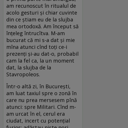
am recunoscut în ritualul de
acolo gesturi şi chiar cuvinte
din ce ştiam eu de la slujba
mea ortodoxă. Am început să
înţeleg întrucîtva. M-am
bucurat că mi s-a dat şi mie
mîna atunci cînd toţi ce-i
prezenţi şi-au dat-o, probabil
cam la fel ca, la un moment
dat, la slujba de la
Stavropoleos.
Într-o altă zi, în Bucureşti,
am luat taxiul spre o zonă în
care nu prea mersesem pînă
atunci: spre Militari. Cînd m-
am urcat în el, cerul era
ciudat, incert cu potenţial
furios: adăstau nişte nori