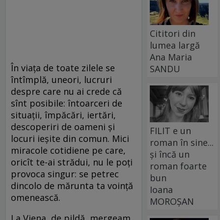
Cititori din
lumea largă
Ana Maria
În viaţa de toate zilele se
SANDU
întîmplă, uneori, lucruri
despre care nu ai crede că
sînt posibile: întoarceri de
situaţii, împăcări, iertări,
descoperiri de oameni şi
FILIT e un
locuri ieşite din comun. Mici
roman în sine...
miracole cotidiene pe care,
și încă un
oricît te-ai strădui, nu le poţi
roman foarte
provoca singur: se petrec
bun
dincolo de mărunta ta voinţă
Ioana
omenească.
MOROȘAN
La Viena, de pildă, mergeam