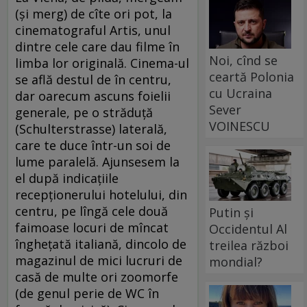
(şi merg) de cîte ori pot, la
cinematograful Artis, unul
dintre cele care dau filme în
Noi, cînd se
limba lor originală. Cinema-ul
ceartă Polonia
se află destul de în centru,
cu Ucraina
dar oarecum ascuns foielii
Sever
generale, pe o străduţă
VOINESCU
(Schulterstrasse) laterală,
care te duce într-un soi de
lume paralelă. Ajunsesem la
el după indicaţiile
recepţionerului hotelului, din
centru, pe lîngă cele două
Putin și
faimoase locuri de mîncat
Occidentul Al
îngheţată italiană, dincolo de
treilea război
magazinul de mici lucruri de
mondial?
casă de multe ori zoomorfe
(de genul perie de WC în