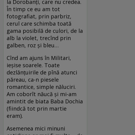
la Dorobanţi, care nu credea.
În timp ce eu am tot
fotografiat, prin parbriz,
cerul care schimba toată
gama posibilă de culori, de la
alb la violet, trecînd prin
galben, roz şi bleu…
Cînd am ajuns în Militari,
ieşise soarele. Toate
dezlănţuirile de pînă atunci
păreau, ca-n piesele
romantice, simple năluciri.
Am coborît năucă şi mi-am
amintit de biata Baba Dochia
(fiindcă tot prin martie
eram).
Asemenea mici minuni