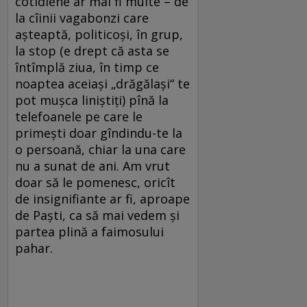
cotidiene ar mai fi multe – de
la cîinii vagabonzi care
aşteaptă, politicoşi, în grup,
la stop (e drept că asta se
întîmplă ziua, în timp ce
noaptea aceiaşi „drăgălaşi“ te
pot muşca liniştiţi) pînă la
telefoanele pe care le
primeşti doar gîndindu-te la
o persoană, chiar la una care
nu a sunat de ani. Am vrut
doar să le pomenesc, oricît
de insignifiante ar fi, aproape
de Paşti, ca să mai vedem şi
partea plină a faimosului
pahar.