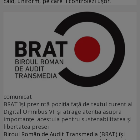
cald, uniform, pe care îl controlezi ușor.
comunicat
BRAT își prezintă poziția față de textul curent al
Digital Omnibus VII și atrage atenția asupra
importanței acestuia pentru sustenabilitatea și
libertatea presei
Biroul Român de Audit Transmedia (BRAT) își