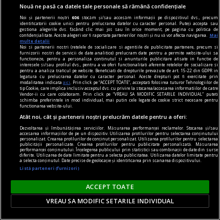
Nouă ne pasă ca datele tale personale să rămână confidențiale
Noi și partenerii noștri
606
stocăm și/sau accesăm informații pe dispozitivul dvs., precum
identificatorii cookie unici pentru prelucrarea datelor cu caracter personal. Puteți accepta sau
gestiona alegerile dvs. făcând clic mai jos sau în orice moment, pe pagina cu politica de
confidențialitate. Aceste alegeri vor fi raportate partenerilor noștri și nu vă vor afecta navigarea.
Mai
multe detalii
Noi si partenerii nostri (retelele de socializare si agentiile de publicitate partenere, precum si
furnizorii nostri de servicii de date analitice) prelucram date pentru a permite website-ului sa
functioneze, pentru a personaliza continutul si anunturile publicitare afisate in functie de
interesele si/sau profilul dvs., pentru a va oferi functionalitati aferente retelelor de socializare si
pentru a analiza traficul pe website. Beneficiati de drepturile prevazute de art. 15-22 din GDPR in
legatura cu prelucrarea datelor cu caracter personal. Aceste drepturi pot fi exercitate prin
modalitatea indicata
aici
. Prin click pe “ACCEPT TOATE”, acceptati folosirea tuturor Tehnologiilor de
tip Cookie, care implica inclusiv acceptul dvs. cu privire la stocarea/accesarea informatiilor de catre
Vendor-ii cu care colaboram. Prin click pe “VREAU SA MODIFIC SETARILE INDIVIDUAL” puteti
schimba preferintele in mod individual, mai putin cele legate de cookie strict necesare pentru
functionarea website-ului.
cititori
Atât noi, cât și partenerii noștri prelucrăm datele pentru a oferi:
„Insula” care unește. Cum aduni într-un spațiu
Dezvoltarea și îmbunătățirea serviciilor. Măsurarea performanței reclamelor. Stocarea și/sau
accesarea informațiilor de pe un dispozitiv. Utilizarea profilurilor pentru selectarea conținutului
mic o comunitate de cititori?
personalizat. Crearea profilurilor de conținut personalizat. Utilizarea profilurilor pentru selectarea
publicității personalizate. Crearea profilurilor pentru publicitate personalizată. Măsurarea
performanței conținutului. Înțelegerea publicului prin statistici sau combinații de date din surse
O comunitate de cititori nu are nevoie de o sală
diferite. Utilizarea de date limitate pentru a selecta publicitatea. Utilizarea datelor limitate pentru
a selecta conținutul. Date precise de geolocație și identificarea prin scanarea dispozitivului.
mare sau de bugete generoase. Are nevoie de
Listă parteneri (furnizori)
intenție clară, organizare și cărți potrivite.
ACCEPT TOATE
VREAU SA MODIFIC SETARILE INDIVIDUAL