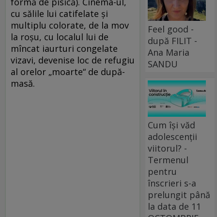
formă de pisică). Cinema-ul,
cu sălile lui catifelate şi
multiplu colorate, de la mov
Feel good -
la roşu, cu localul lui de
după FILIT -
mîncat iaurturi congelate
Ana Maria
vizavi, devenise loc de refugiu
SANDU
al orelor „moarte“ de după-
masă.
Cum își văd
adolescenții
viitorul? -
Termenul
pentru
înscrieri s-a
prelungit până
la data de 11