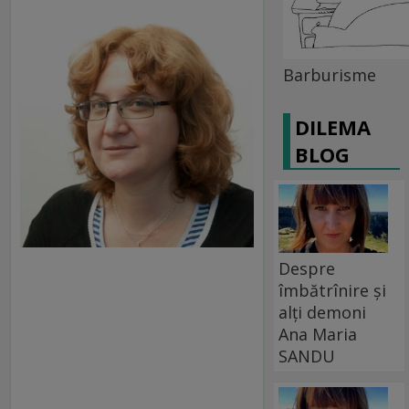
Barburisme
DILEMA
BLOG
Despre
îmbătrînire și
alți demoni
Ana Maria
SANDU