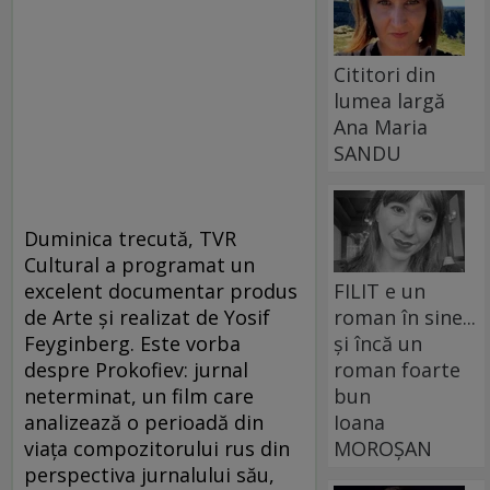
Cititori din
lumea largă
Ana Maria
SANDU
Duminica trecută, TVR
Cultural a programat un
excelent documentar produs
FILIT e un
de Arte şi realizat de Yosif
roman în sine...
Feyginberg. Este vorba
și încă un
despre Prokofiev: jurnal
roman foarte
neterminat, un film care
bun
analizează o perioadă din
Ioana
viaţa compozitorului rus din
MOROȘAN
perspectiva jurnalului său,