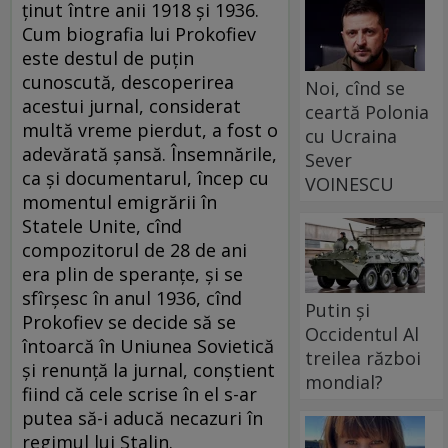
ţinut între anii 1918 şi 1936.
Cum biografia lui Prokofiev
este destul de puţin
cunoscută, descoperirea
Noi, cînd se
acestui jurnal, considerat
ceartă Polonia
multă vreme pierdut, a fost o
cu Ucraina
adevărată şansă. Însemnările,
Sever
ca şi documentarul, încep cu
VOINESCU
momentul emigrării în
Statele Unite, cînd
compozitorul de 28 de ani
era plin de speranţe, şi se
sfîrşesc în anul 1936, cînd
Putin și
Prokofiev se decide să se
Occidentul Al
întoarcă în Uniunea Sovietică
treilea război
şi renunţă la jurnal, conştient
mondial?
fiind că cele scrise în el s-ar
putea să-i aducă necazuri în
regimul lui Stalin.