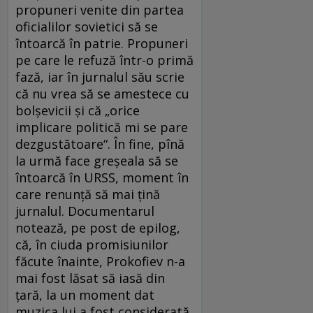
propuneri venite din partea
oficialilor sovietici să se
întoarcă în patrie. Propuneri
pe care le refuză într-o primă
fază, iar în jurnalul său scrie
că nu vrea să se amestece cu
bolşevicii şi că „orice
implicare politică mi se pare
dezgustătoare“. În fine, pînă
la urmă face greşeala să se
întoarcă în URSS, moment în
care renunţă să mai ţină
jurnalul. Documentarul
notează, pe post de epilog,
că, în ciuda promisiunilor
făcute înainte, Prokofiev n-a
mai fost lăsat să iasă din
ţară, la un moment dat
muzica lui a fost considerată