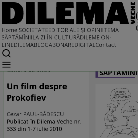
Home
SOCIETATE
EDITORIALE ȘI OPINII
TEMA
SĂPTĂMÎNII
LA ZI ÎN CULTURĂ
DILEME ON-
LINE
DILEMABLOG
ABONARE
DIGITAL
Contact
Home
CARICATU
Societate
Cultura pe sticlă
SĂPTĂMÎNI
MASS COMEDIA
Un film despre
Prokofiev
Cezar PAUL-BĂDESCU
Publicat în Dilema Veche nr.
333 din 1-7 iulie 2010