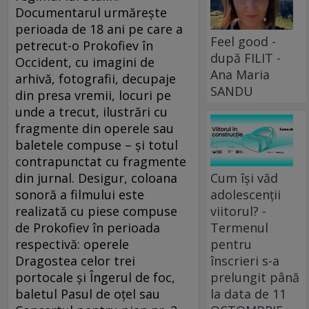
Documentarul urmăreşte
perioada de 18 ani pe care a
Feel good -
petrecut-o Prokofiev în
după FILIT -
Occident, cu imagini de
Ana Maria
arhivă, fotografii, decupaje
SANDU
din presa vremii, locuri pe
unde a trecut, ilustrări cu
fragmente din operele sau
baletele compuse – şi totul
contrapunctat cu fragmente
din jurnal. Desigur, coloana
Cum își văd
sonoră a filmului este
adolescenții
realizată cu piese compuse
viitorul? -
de Prokofiev în perioada
Termenul
respectivă: operele
pentru
Dragostea celor trei
înscrieri s-a
portocale şi Îngerul de foc,
prelungit până
baletul Pasul de oţel sau
la data de 11