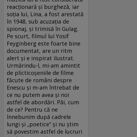
reacţionară şi burgheză, iar
soţia lui, Lina, a fost arestată
în 1948, sub acuzaţia de
spionaj, şi trimisă în Gulag.
Pe scurt, filmul lui Yosif
Feyginberg este foarte bine
documentat, are un ritm
alert şi e inspirat ilustrat.
Urmărindu-l, mi-am amintit
de plicticoşeniile de filme
făcute de români despre
Enescu şi m-am întrebat de
ce nu putem avea şi noi
astfel de abordări. Păi, cum
de ce? Pentru că ne
înnebunim după cadrele
lungi şi „poetice“ şi nu ştim
să povestim astfel de lucruri