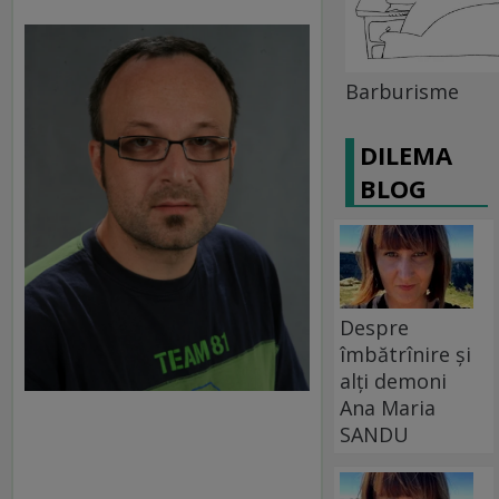
Barburisme
DILEMA
BLOG
Despre
îmbătrînire și
alți demoni
Ana Maria
SANDU