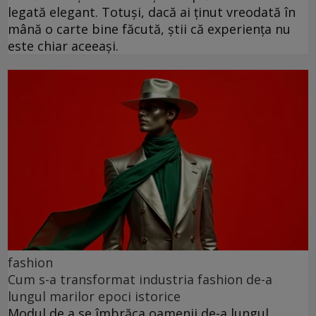
legată elegant. Totuși, dacă ai ținut vreodată în
mână o carte bine făcută, știi că experiența nu
este chiar aceeași.
fashion
Cum s-a transformat industria fashion de-a
lungul marilor epoci istorice
Modul de a se îmbrăca oamenii de-a lungul