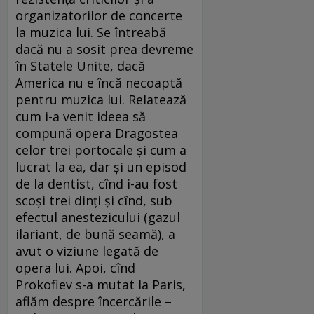
organizatorilor de concerte
la muzica lui. Se întreabă
dacă nu a sosit prea devreme
în Statele Unite, dacă
America nu e încă necoaptă
pentru muzica lui. Relatează
cum i-a venit ideea să
compună opera Dragostea
celor trei portocale şi cum a
lucrat la ea, dar şi un episod
de la dentist, cînd i-au fost
scoşi trei dinţi şi cînd, sub
efectul anestezicului (gazul
ilariant, de bună seamă), a
avut o viziune legată de
opera lui. Apoi, cînd
Prokofiev s-a mutat la Paris,
aflăm despre încercările –