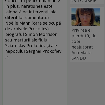
Concertul pentru pian nr. 2.
OCTOMBRIE
În plus, naraţiunea este
jalonată de intervenţii ale
diferiţilor comentatori:
Noëlle Mann (care se ocupă
de arhivele Prokofiev),
Privirea ei
biograful Simon Morrison
pierdută, de
sau mărturii ale fiului
copil
Sviatoslav Prokofiev şi ale
neajutorat
nepotului Serghei Prokofiev
Ana Maria
Jr.
SANDU