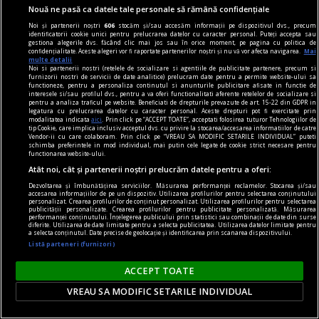
intenție clară, organizare și cărți potrivite.
Nouă ne pasă ca datele tale personale să rămână confidențiale
Noi și partenerii noștri
606
stocăm și/sau accesăm informații pe dispozitivul dvs., precum
identificatorii cookie unici pentru prelucrarea datelor cu caracter personal. Puteți accepta sau
gestiona alegerile dvs. făcând clic mai jos sau în orice moment, pe pagina cu politica de
confidențialitate. Aceste alegeri vor fi raportate partenerilor noștri și nu vă vor afecta navigarea.
Mai
multe detalii
Noi si partenerii nostri (retelele de socializare si agentiile de publicitate partenere, precum si
furnizorii nostri de servicii de date analitice) prelucram date pentru a permite website-ului sa
functioneze, pentru a personaliza continutul si anunturile publicitare afisate in functie de
interesele si/sau profilul dvs., pentru a va oferi functionalitati aferente retelelor de socializare si
pentru a analiza traficul pe website. Beneficiati de drepturile prevazute de art. 15-22 din GDPR in
legatura cu prelucrarea datelor cu caracter personal. Aceste drepturi pot fi exercitate prin
modalitatea indicata
aici
. Prin click pe “ACCEPT TOATE”, acceptati folosirea tuturor Tehnologiilor de
tip Cookie, care implica inclusiv acceptul dvs. cu privire la stocarea/accesarea informatiilor de catre
Vendor-ii cu care colaboram. Prin click pe “VREAU SA MODIFIC SETARILE INDIVIDUAL” puteti
schimba preferintele in mod individual, mai putin cele legate de cookie strict necesare pentru
functionarea website-ului.
Atât noi, cât și partenerii noștri prelucrăm datele pentru a oferi:
Dezvoltarea și îmbunătățirea serviciilor. Măsurarea performanței reclamelor. Stocarea și/sau
accesarea informațiilor de pe un dispozitiv. Utilizarea profilurilor pentru selectarea conținutului
personalizat. Crearea profilurilor de conținut personalizat. Utilizarea profilurilor pentru selectarea
publicității personalizate. Crearea profilurilor pentru publicitate personalizată. Măsurarea
skateboard
performanței conținutului. Înțelegerea publicului prin statistici sau combinații de date din surse
diferite. Utilizarea de date limitate pentru a selecta publicitatea. Utilizarea datelor limitate pentru
a selecta conținutul. Date precise de geolocație și identificarea prin scanarea dispozitivului.
Tipuri de skateboard-uri: Ce model să alegi?
Listă parteneri (furnizori)
Vrei să te plimbi prin oraș mai rapid, să înveți
primele trick-uri sau să ai o alternativă cool la
ACCEPT TOATE
mersul pe jos? Alegerea plăcii potrivite face
VREAU SA MODIFIC SETARILE INDIVIDUAL
diferența între o experiență frustrantă și una