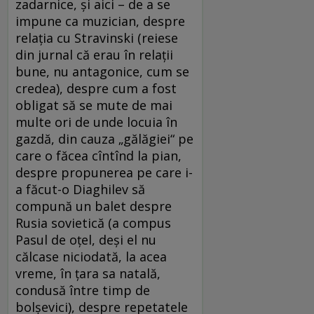
zadarnice, şi aici – de a se
impune ca muzician, despre
relaţia cu Stravinski (reiese
din jurnal că erau în relaţii
bune, nu antagonice, cum se
credea), despre cum a fost
obligat să se mute de mai
multe ori de unde locuia în
gazdă, din cauza „gălăgiei“ pe
care o făcea cîntînd la pian,
despre propunerea pe care i-
a făcut-o Diaghilev să
compună un balet despre
Rusia sovietică (a compus
Pasul de oţel, deşi el nu
călcase niciodată, la acea
vreme, în ţara sa natală,
condusă între timp de
bolşevici), despre repetatele