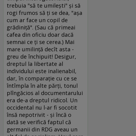
trebuia "să te umileşti" şi să
rogi frumos să ţi se dea, "aşa
cum ar face un copil de
grădiniţă". (Sau că primeai
cafea din oficiu doar dacă
semnai ce ţi se cerea.) Mai
mare umilinţă decît asta -
greu de închipuit! Desigur,
dreptul la libertate al
individului este inalienabil,
dar, în comparaţie cu ce se
întîmpla în alte părţi, tonul
plîngăcios al documentarului
era de-a dreptul ridicol. Un
occidental nu l-ar fi socotit
însă nepotrivit - şi încă o
dată se verifică faptul că
germanii din RDG aveau un