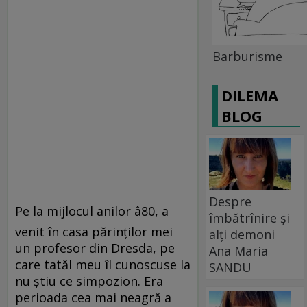
Barburisme
DILEMA
BLOG
Despre
Pe la mijlocul anilor â80, a
îmbătrînire și
venit în casa părinţilor mei
alți demoni
un profesor din Dresda, pe
Ana Maria
care tatăl meu îl cunoscuse la
SANDU
nu ştiu ce simpozion. Era
perioada cea mai neagră a