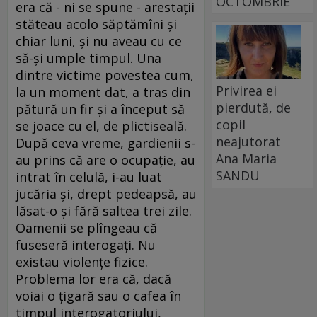
OCTOMBRIE
era că - ni se spune - arestaţii
stăteau acolo săptămîni şi
chiar luni, şi nu aveau cu ce
să-şi umple timpul. Una
dintre victime povestea cum,
Privirea ei
la un moment dat, a tras din
pierdută, de
pătură un fir şi a început să
copil
se joace cu el, de plictiseală.
neajutorat
După ceva vreme, gardienii s-
Ana Maria
au prins că are o ocupaţie, au
SANDU
intrat în celulă, i-au luat
jucăria şi, drept pedeapsă, au
lăsat-o şi fără saltea trei zile.
Oamenii se plîngeau că
fuseseră interogaţi. Nu
existau violenţe fizice.
Problema lor era că, dacă
voiai o ţigară sau o cafea în
timpul interogatoriului,