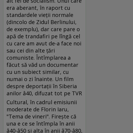
alt fel de socialism. Unul care
era aberant, în raport cu
standardele vieţii normale
(dincolo de Zidul Berlinului,
de exemplu), dar care pare o
apă de trandafiri pe lîngă cel
cu care am avut de-a face noi
sau cei din alte ţări
comuniste. Întîmplarea a
făcut să văd un documentar
cu un subiect similar, cu
numai o zi înainte. Un film
despre deportaţii în Siberia
anilor â40, difuzat tot pe TVR
Cultural, în cadrul emisiunii
moderate de Florin Iaru,
"Tema de vineri". Fireşte că
una e ce se întîmpla în anii
â40-â50 şi alta în anii â70-â80,