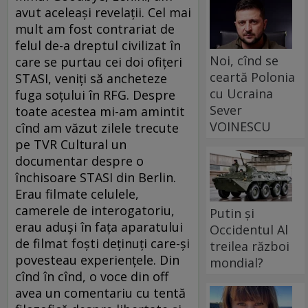
avut aceleaşi revelaţii. Cel mai
mult am fost contrariat de
felul de-a dreptul civilizat în
Noi, cînd se
care se purtau cei doi ofiţeri
ceartă Polonia
STASI, veniţi să ancheteze
cu Ucraina
fuga soţului în RFG. Despre
Sever
toate acestea mi-am amintit
VOINESCU
cînd am văzut zilele trecute
pe TVR Cultural un
documentar despre o
închisoare STASI din Berlin.
Erau filmate celulele,
camerele de interogatoriu,
Putin și
erau aduşi în faţa aparatului
Occidentul Al
de filmat foşti deţinuţi care-şi
treilea război
povesteau experienţele. Din
mondial?
cînd în cînd, o voce din off
avea un comentariu cu tentă