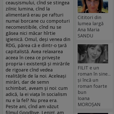
ceauşismului, cînd se stingea
zilnic lumina, cînd la
alimentară erau pe rafturi
Cititori din
numai borcane cu compoturi
lumea largă
necomestibile, cînd nu se
Ana Maria
găsea nici măcar hîrtie
SANDU
igienică. Omul, deşi venea din
RDG, părea că e dintr-o ţară
capitalistă. Avea relaxarea
aceea în ceea ce priveşte
propria-i existenţă şi mirările
FILIT e un
de rigoare cînd vedea
roman în sine...
realităţile de la noi. Aceleaşi
și încă un
mirări, dar de semn
roman foarte
schimbat, aveam şi noi: cum
bun
adică, la ei viaţa în socialism
Ioana
nu e la fel? Nu prea era.
MOROȘAN
Peste ani, cînd am văzut
filmul Goodbye, Lenin!, am