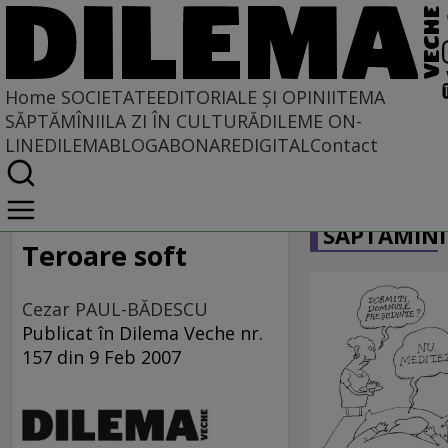
Home
SOCIETATE
EDITORIALE ȘI OPINII
TEMA
SĂPTĂMÎNII
LA ZI ÎN CULTURĂ
DILEME ON-
LINE
DILEMABLOG
ABONARE
DIGITAL
Contact
Home
CARICATU
Societate
SĂPTĂMÎNI
MASS COMEDIA
Teroare soft
Cezar PAUL-BĂDESCU
Publicat în Dilema Veche nr.
157 din 9 Feb 2007