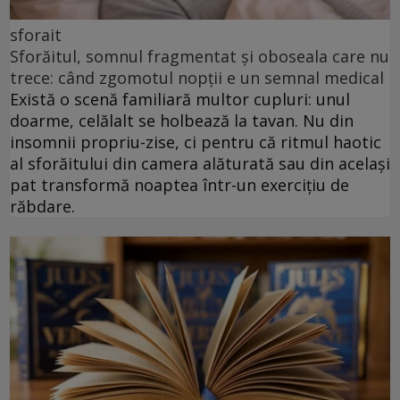
sforait
Sforăitul, somnul fragmentat și oboseala care nu
trece: când zgomotul nopții e un semnal medical
Există o scenă familiară multor cupluri: unul
doarme, celălalt se holbează la tavan. Nu din
insomnii propriu-zise, ci pentru că ritmul haotic
al sforăitului din camera alăturată sau din același
pat transformă noaptea într-un exercițiu de
răbdare.