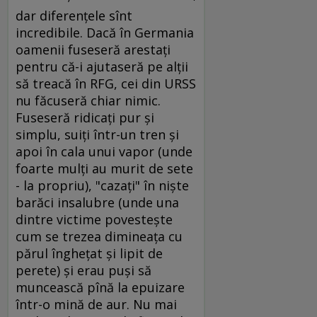
dar diferenţele sînt
incredibile. Dacă în Germania
oamenii fuseseră arestaţi
pentru că-i ajutaseră pe alţii
să treacă în RFG, cei din URSS
nu făcuseră chiar nimic.
Fuseseră ridicaţi pur şi
simplu, suiţi într-un tren şi
apoi în cala unui vapor (unde
foarte mulţi au murit de sete
- la propriu), "cazaţi" în nişte
barăci insalubre (unde una
dintre victime povesteşte
cum se trezea dimineaţa cu
părul îngheţat şi lipit de
perete) şi erau puşi să
muncească pînă la epuizare
într-o mină de aur. Nu mai