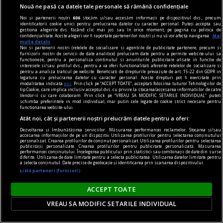
Nouă ne pasă ca datele tale personale să rămână confidențiale
fraudare kilometraj
Noi și partenerii noștri
606
stocăm și/sau accesăm informații pe dispozitivul dvs., precum
identificatorii cookie unici pentru prelucrarea datelor cu caracter personal. Puteți accepta sau
De ce fraudarea kilometrajului rămâne o
gestiona alegerile dvs. făcând clic mai jos sau în orice moment, pe pagina cu politica de
confidențialitate. Aceste alegeri vor fi raportate partenerilor noștri și nu vă vor afecta navigarea.
Mai
problemă majoră pe piața mașinilor second-
multe detalii
Noi si partenerii nostri (retelele de socializare si agentiile de publicitate partenere, precum si
hand?
furnizorii nostri de servicii de date analitice) prelucram date pentru a permite website-ului sa
functioneze, pentru a personaliza continutul si anunturile publicitare afisate in functie de
O mașină este un mare ajutor în repetate
interesele si/sau profilul dvs., pentru a va oferi functionalitati aferente retelelor de socializare si
pentru a analiza traficul pe website. Beneficiati de drepturile prevazute de art. 15-22 din GDPR in
rânduri. În mediul urban este o necesitate. De
legatura cu prelucrarea datelor cu caracter personal. Aceste drepturi pot fi exercitate prin
modalitatea indicata
aici
. Prin click pe “ACCEPT TOATE”, acceptati folosirea tuturor Tehnologiilor de
asemenea, și în cazul celor care stau în mediul
tip Cookie, care implica inclusiv acceptul dvs. cu privire la stocarea/accesarea informatiilor de catre
Vendor-ii cu care colaboram. Prin click pe “VREAU SA MODIFIC SETARILE INDIVIDUAL” puteti
rural și fac naveta este un mijloc de transport
schimba preferintele in mod individual, mai putin cele legate de cookie strict necesare pentru
functionarea website-ului.
obligatoriu. Însă, oscilațiile economiei afectează
Atât noi, cât și partenerii noștri prelucrăm datele pentru a oferi:
puterea de cumpărare.
Dezvoltarea și îmbunătățirea serviciilor. Măsurarea performanței reclamelor. Stocarea și/sau
accesarea informațiilor de pe un dispozitiv. Utilizarea profilurilor pentru selectarea conținutului
personalizat. Crearea profilurilor de conținut personalizat. Utilizarea profilurilor pentru selectarea
publicității personalizate. Crearea profilurilor pentru publicitate personalizată. Măsurarea
performanței conținutului. Înțelegerea publicului prin statistici sau combinații de date din surse
diferite. Utilizarea de date limitate pentru a selecta publicitatea. Utilizarea datelor limitate pentru
a selecta conținutul. Date precise de geolocație și identificarea prin scanarea dispozitivului.
Listă parteneri (furnizori)
ACCEPT TOATE
VREAU SA MODIFIC SETARILE INDIVIDUAL