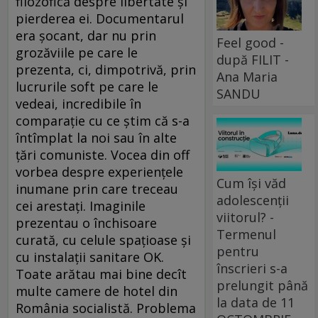
filozofică despre libertate şi
pierderea ei. Documentarul
era şocant, dar nu prin
Feel good -
grozăviile pe care le
după FILIT -
prezenta, ci, dimpotrivă, prin
Ana Maria
lucrurile soft pe care le
SANDU
vedeai, incredibile în
comparaţie cu ce ştim că s-a
întîmplat la noi sau în alte
ţări comuniste. Vocea din off
vorbea despre experienţele
Cum își văd
inumane prin care treceau
adolescenții
cei arestaţi. Imaginile
viitorul? -
prezentau o închisoare
Termenul
curată, cu celule spaţioase şi
pentru
cu instalaţii sanitare OK.
înscrieri s-a
Toate arătau mai bine decît
prelungit până
multe camere de hotel din
la data de 11
România socialistă. Problema