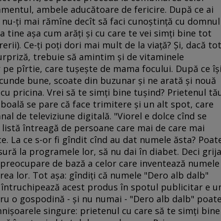
mentul, ambele aducătoare de fericire. După ce ai
, nu-ţi mai rămîne decît să faci cunoştinţă cu domnul
la tine aşa cum arăţi şi cu care te vei simţi bine tot
rii). Ce-ţi poţi dori mai mult de la viaţă? Şi, dacă to
priză, trebuie să amintim şi de vitaminele
 pe pîrtie, care tuşeşte de mama focului. După ce îş
ecunde bune, scoate din buzunar şi ne arată şi nouă
e cu pricina. Vrei să te simţi bine tuşind? Prietenul tă
 boală se pare că face trimitere şi un alt spot, care
l de televiziune digitală. "Viorel e dolce cînd se
 o listă întreagă de persoane care mai de care mai
e. La ce s-or fi gîndit cînd au dat numele ăsta? Poat
sură la programele lor, să nu dai în diabet. Deci grij
 preocupare de bază a celor care inventează numele
a lor. Tot aşa: gîndiţi că numele "Dero alb dalb"
e întruchipează acest produs în spotul publicitar e u
tru o gospodină - şi nu numai - "Dero alb dalb" poat
nişoarele singure: prietenul cu care să te simţi bine