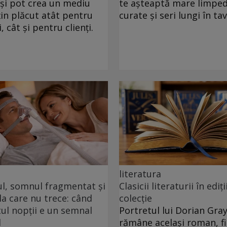
 și pot crea un mediu
te așteaptă mare limped
in plăcut atât pentru
curate și seri lungi în ta
, cât și pentru clienți.
literatura
ul, somnul fragmentat și
Clasicii literaturii în ediți
a care nu trece: când
colecție
l nopții e un semnal
Portretul lui Dorian Gra
l
rămâne același roman, fie