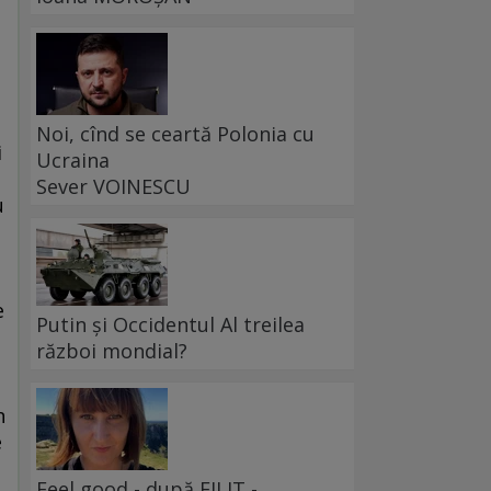
t
Noi, cînd se ceartă Polonia cu
i
Ucraina
Sever VOINESCU
u
e
Putin și Occidentul Al treilea
a
război mondial?
n
e
Feel good - după FILIT -