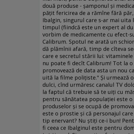
două produse - şamponul şi medica
păţit fericirea de a rămîne fără păr
Ibalgin, singurul care s-ar mai uita 
timpul (fiindcă este un expert al dure
vorbim de medicamente cu efect-sur
Calibrum. Spotul ne arată un schior
dă plămînii afară, timp de cîteva s
care e secretul stării lui: vitaminel
nu poate fi decît Calibrum! Tot la o
promovează de data asta un nou cana
uită la filme poliţiste." Şi urmează
dulci, cînd urmăresc canalul TV dolc
la faptul că trebuie să te uiţi cu mă
pentru sănătatea populaţiei este o
produselor şi se ocupă de promovare
este o prostie şi că personajul car
tip enervant? Nu ştiţi ce-i bun! Pen
fi ceea ce Ibalginul este pentru dom