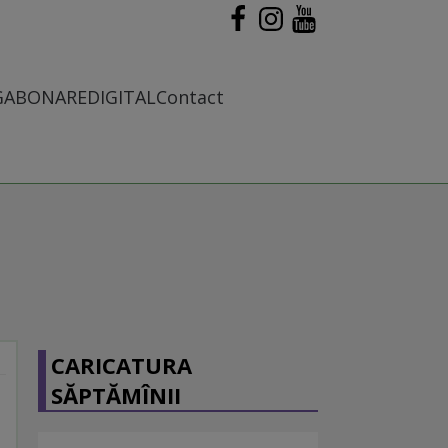
G
ABONARE
DIGITAL
Contact
CARICATURA
SĂPTĂMÎNII