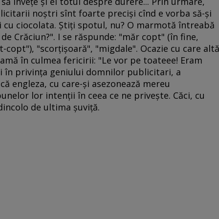
 să înveţe şi el totul despre durere... Prin urmare,
citarii noştri sînt foarte precişi cînd e vorba să-şi
 cu ciocolata. Ştiţi spotul, nu? O marmotă întreabă
a de Crăciun?". I se răspunde: "măr copt" (în fine,
copt"), "scorţişoară", "migdale". Ocazie cu care alt
amă în culmea fericirii: "Le vor pe toateee! Eram
i în privinţa geniului domnilor publicitari, a
(că engleza, cu care-şi asezonează mereu
bunelor lor intenţii în ceea ce ne priveşte. Căci, cu
dincolo de ultima şuviţă.