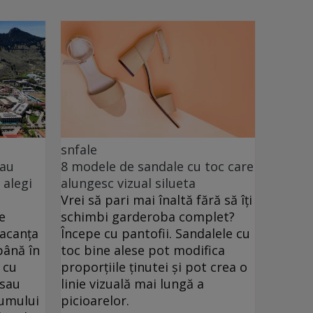
snfale
sau
8 modele de sandale cu toc care
 alegi
alungesc vizual silueta
Vrei să pari mai înaltă fără să îți
e
schimbi garderoba complet?
vacanța
Începe cu pantofii. Sandalele cu
până în
toc bine alese pot modifica
 cu
proporțiile ținutei și pot crea o
 sau
linie vizuală mai lungă a
drumului
picioarelor.