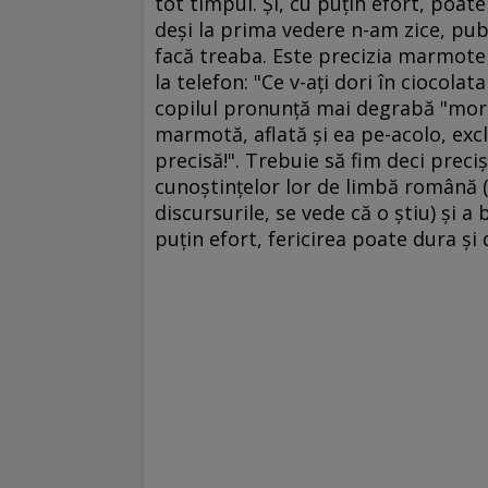
tot timpul. Şi, cu puţin efort, poate
deşi la prima vedere n-am zice, publi
facă treaba. Este precizia marmotei
la telefon: "Ce v-aţi dori în ciocolat
copilul pronunţă mai degrabă "mort-
marmotă, aflată şi ea pe-acolo, excl
precisă!". Trebuie să fim deci preciş
cunoştinţelor lor de limbă română 
discursurile, se vede că o ştiu) şi a 
puţin efort, fericirea poate dura şi 