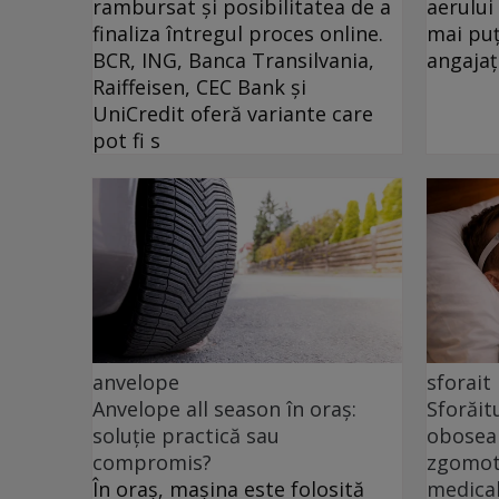
rambursat și posibilitatea de a
aerului
finaliza întregul proces online.
mai puț
BCR, ING, Banca Transilvania,
angajați
Raiffeisen, CEC Bank și
UniCredit oferă variante care
pot fi s
anvelope
sforait
Anvelope all season în oraș:
Sforăit
soluție practică sau
oboseal
compromis?
zgomotu
În oraș, mașina este folosită
medica