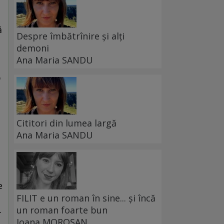
ă
Despre îmbătrînire și alți
demoni
Ana Maria SANDU
p
Cititori din lumea largă
Ana Maria SANDU
e
FILIT e un roman în sine... și încă
.
un roman foarte bun
Ioana MOROȘAN