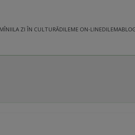
MÎNII
LA ZI ÎN CULTURĂ
DILEME ON-LINE
DILEMABLO