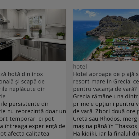
hotel
ă hotă din inox
Hotel aproape de plajă 
onală și scapă de
resort mare în Grecia: ce
ile neplăcute din
pentru vacanța de vară?
ie
Grecia rămâne una dintr
ile persistente din
primele opțiuni pentru 
ie nu reprezintă doar un
de vară. Zbori două ore 
ort temporar, ci pot
Creta sau Rhodos, mergi
ța întreaga experiență de
mașina până în Thassos
pot afecta calitatea
Halkidiki, iar la finalul 