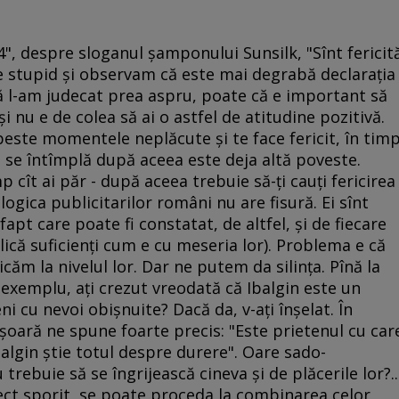
14", despre sloganul şamponului Sunsilk, "Sînt fericit
e stupid şi observam că este mai degrabă declaraţia
 că l-am judecat prea aspru, poate că e important să
l şi nu e de colea să ai o astfel de atitudine pozitivă.
peste momentele neplăcute şi te face fericit, în tim
e se întîmplă după aceea este deja altă poveste.
cît ai păr - după aceea trebuie să-ţi cauţi fericirea
ogica publicitarilor români nu are fisură. Ei sînt
fapt care poate fi constatat, de altfel, şi de fiecare
plică suficienţi cum e cu meseria lor). Problema e că
căm la nivelul lor. Dar ne putem da silinţa. Pînă la
 exemplu, aţi crezut vreodată că Ibalgin este un
cu nevoi obişnuite? Dacă da, v-aţi înşelat. În
şoară ne spune foarte precis: "Este prietenul cu car
balgin ştie totul despre durere". Oare sado-
trebuie să se îngrijească cineva şi de plăcerile lor?..
ect sporit, se poate proceda la combinarea celor