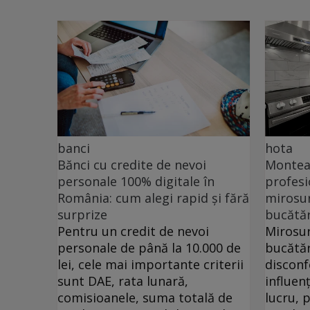
banci
hota
Bănci cu credite de nevoi
Monteaz
personale 100% digitale în
profesi
România: cum alegi rapid și fără
mirosur
surprize
bucătăr
Pentru un credit de nevoi
Mirosur
personale de până la 10.000 de
bucătăr
lei, cele mai importante criterii
disconf
sunt DAE, rata lunară,
influen
comisioanele, suma totală de
lucru, 