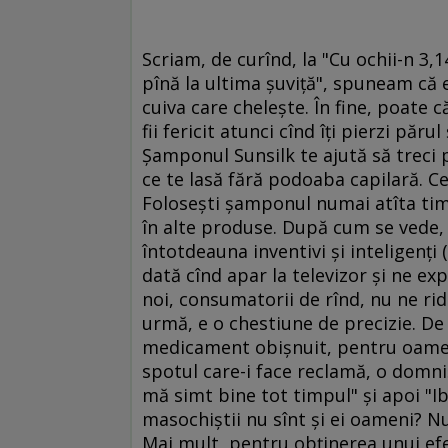
Scriam, de curînd, la "Cu ochii-n 3,
pînă la ultima şuviţă", spuneam că 
cuiva care cheleşte. În fine, poate
fii fericit atunci cînd îţi pierzi păru
Şamponul Sunsilk te ajută să treci 
ce te lasă fără podoaba capilară. C
Foloseşti şamponul numai atîta timp 
în alte produse. După cum se vede, l
întotdeauna inventivi şi inteligenţi (
dată cînd apar la televizor şi ne ex
noi, consumatorii de rînd, nu ne ridi
urmă, e o chestiune de precizie. De
medicament obişnuit, pentru oameni 
spotul care-i face reclamă, o domni
mă simt bine tot timpul" şi apoi "I
masochiştii nu sînt şi ei oameni? Nu 
Mai mult, pentru obţinerea unui ef