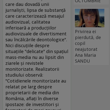
OCTOMBRIE
care dau dovadă unii
jurnalişti, lipsa de substanţă
care caracterizează mesajul
audiovizual, calitatea
inferioară a producţiilor
Privirea ei
audiovizuale de divertisment
pierdută, de
sau încălcările deontologice".
copil
Nici discuţiile despre
neajutorat
situaţiile "delicate" din spaţiul
Ana Maria
mass-media nu au lipsit din
SANDU
ziarele şi revistele
monitorizate. Realizatorii
studiului observă:
"Cotidienele monitorizate au
relatat pe larg despre
proprietarii de media din
România, aflaţi în diverse
ipostaze: de investitori şi