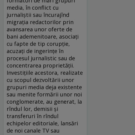
formatori de mari grupuri
media, în conflict cu
jurnaliştii sau încurajînd
migraţia redactorilor prin
avansarea unor oferte de
bani ademenitoare, asociaţi
cu fapte de tip corupţie,
acuzaţi de ingerinţe în
procesul jurnalistic sau de
concentrarea proprietăţii.
Investiţiile acestora, realizate
cu scopul dezvoltării unor
grupuri media deja existente
sau menite formării unor noi
conglomerate, au generat, la
rîndul lor, demisii şi
transferuri în rîndul
echipelor editoriale, lansări
de noi canale TV sau