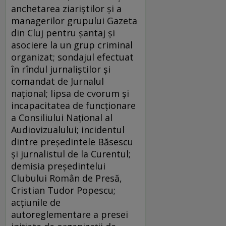
anchetarea ziariştilor şi a
managerilor grupului Gazeta
din Cluj pentru şantaj şi
asociere la un grup criminal
organizat; sondajul efectuat
în rîndul jurnaliştilor şi
comandat de Jurnalul
naţional; lipsa de cvorum şi
incapacitatea de funcţionare
a Consiliului Naţional al
Audiovizualului; incidentul
dintre preşedintele Băsescu
şi jurnalistul de la Curentul;
demisia preşedintelui
Clubului Român de Presă,
Cristian Tudor Popescu;
acţiunile de
autoreglementare a presei