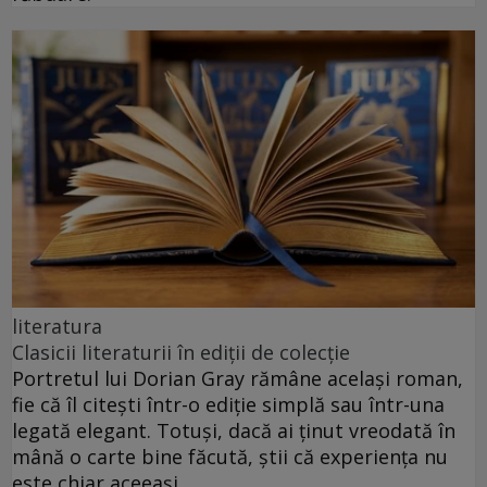
literatura
Clasicii literaturii în ediții de colecție
Portretul lui Dorian Gray rămâne același roman,
fie că îl citești într-o ediție simplă sau într-una
legată elegant. Totuși, dacă ai ținut vreodată în
mână o carte bine făcută, știi că experiența nu
este chiar aceeași.