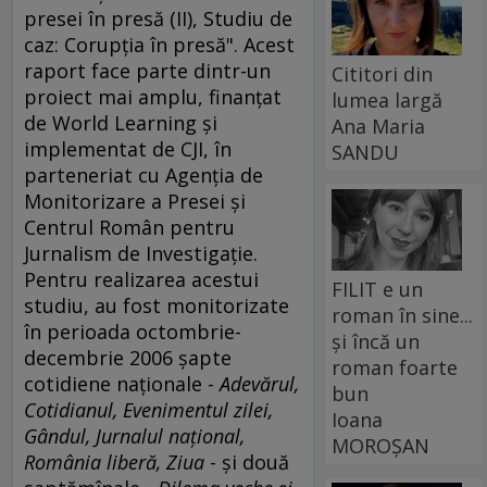
presei în presă (II), Studiu de
caz: Corupţia în presă". Acest
raport face parte dintr-un
Cititori din
proiect mai amplu, finanţat
lumea largă
de World Learning şi
Ana Maria
implementat de CJI, în
SANDU
parteneriat cu Agenţia de
Monitorizare a Presei şi
Centrul Român pentru
Jurnalism de Investigaţie.
Pentru realizarea acestui
FILIT e un
studiu, au fost monitorizate
roman în sine...
în perioada octombrie-
și încă un
decembrie 2006 şapte
roman foarte
cotidiene naţionale -
Adevărul,
bun
Cotidianul, Evenimentul zilei,
Ioana
Gândul, Jurnalul naţional,
MOROȘAN
România liberă, Ziua
- şi două