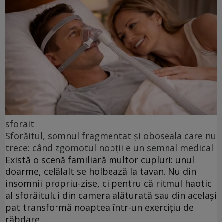
sforait
Sforăitul, somnul fragmentat și oboseala care nu
trece: când zgomotul nopții e un semnal medical
Există o scenă familiară multor cupluri: unul
doarme, celălalt se holbează la tavan. Nu din
insomnii propriu-zise, ci pentru că ritmul haotic
al sforăitului din camera alăturată sau din același
pat transformă noaptea într-un exercițiu de
răbdare.