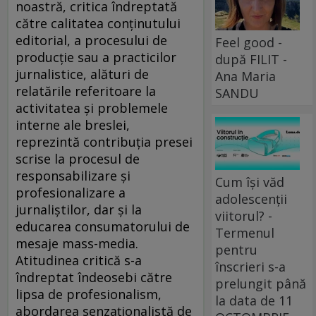
noastră, critica îndreptată
către calitatea conţinutului
editorial, a procesului de
Feel good -
producţie sau a practicilor
după FILIT -
jurnalistice, alături de
Ana Maria
relatările referitoare la
SANDU
activitatea şi problemele
interne ale breslei,
reprezintă contribuţia presei
scrise la procesul de
responsabilizare şi
Cum își văd
profesionalizare a
adolescenții
jurnaliştilor, dar şi la
viitorul? -
educarea consumatorului de
Termenul
mesaje mass-media.
pentru
Atitudinea critică s-a
înscrieri s-a
îndreptat îndeosebi către
prelungit până
lipsa de profesionalism,
la data de 11
abordarea senzaţionalistă de