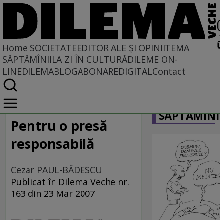
Home
SOCIETATE
EDITORIALE ȘI OPINII
TEMA
SĂPTĂMÎNII
LA ZI ÎN CULTURĂ
DILEME ON-
LINE
DILEMABLOG
ABONARE
DIGITAL
Contact
Home
CARICATU
Societate
SĂPTĂMÎNI
MASS COMEDIA
Pentru o presă
responsabilă
Cezar PAUL-BĂDESCU
Publicat în Dilema Veche nr.
163 din 23 Mar 2007