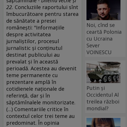
saptămînale -
Dilema veche şi
22.
Concluziile raportului sînt
îmbucurătoare pentru starea
de sănătate a presei
Noi, cînd se
româneşti: "Informaţiile
ceartă Polonia
despre activitatea
cu Ucraina
jurnaliştilor, procesul
Sever
jurnalistic şi conţinutul
VOINESCU
destinat publicului au
prevalat şi în această
perioadă. Acestea au devenit
teme permanente cu
prezentare amplă în
Putin și
cotidienele naţionale de
Occidentul Al
referinţă, dar şi în
treilea război
săptămînalele monitorizate.
mondial?
(...) Comentariile critice în
contextul celor trei teme au
predominat. În opinia