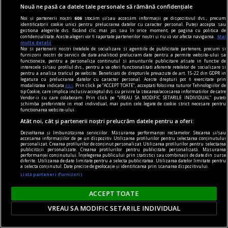
Nouă ne pasă ca datele tale personale să rămână confidențiale
Noi și partenerii noștri
606
stocăm și/sau accesăm informații pe dispozitivul dvs., precum
identificatorii cookie unici pentru prelucrarea datelor cu caracter personal. Puteți accepta sau
gestiona alegerile dvs. făcând clic mai jos sau în orice moment, pe pagina cu politica de
confidențialitate. Aceste alegeri vor fi raportate partenerilor noștri și nu vă vor afecta navigarea.
Mai
multe detalii
Noi si partenerii nostri (retelele de socializare si agentiile de publicitate partenere, precum si
furnizorii nostri de servicii de date analitice) prelucram date pentru a permite website-ului sa
functioneze, pentru a personaliza continutul si anunturile publicitare afisate in functie de
interesele si/sau profilul dvs., pentru a va oferi functionalitati aferente retelelor de socializare si
pentru a analiza traficul pe website. Beneficiati de drepturile prevazute de art. 15-22 din GDPR in
legatura cu prelucrarea datelor cu caracter personal. Aceste drepturi pot fi exercitate prin
modalitatea indicata
aici
. Prin click pe “ACCEPT TOATE”, acceptati folosirea tuturor Tehnologiilor de
tip Cookie, care implica inclusiv acceptul dvs. cu privire la stocarea/accesarea informatiilor de catre
Vendor-ii cu care colaboram. Prin click pe “VREAU SA MODIFIC SETARILE INDIVIDUAL” puteti
schimba preferintele in mod individual, mai putin cele legate de cookie strict necesare pentru
functionarea website-ului.
Atât noi, cât și partenerii noștri prelucrăm datele pentru a oferi:
fraudare kilometraj
Dezvoltarea și îmbunătățirea serviciilor. Măsurarea performanței reclamelor. Stocarea și/sau
De ce fraudarea kilometrajului rămâne o
accesarea informațiilor de pe un dispozitiv. Utilizarea profilurilor pentru selectarea conținutului
personalizat. Crearea profilurilor de conținut personalizat. Utilizarea profilurilor pentru selectarea
problemă majoră pe piața mașinilor second-
publicității personalizate. Crearea profilurilor pentru publicitate personalizată. Măsurarea
performanței conținutului. Înțelegerea publicului prin statistici sau combinații de date din surse
hand?
diferite. Utilizarea de date limitate pentru a selecta publicitatea. Utilizarea datelor limitate pentru
a selecta conținutul. Date precise de geolocație și identificarea prin scanarea dispozitivului.
O mașină este un mare ajutor în repetate
Listă parteneri (furnizori)
rânduri. În mediul urban este o necesitate. De
ACCEPT TOATE
asemenea, și în cazul celor care stau în mediul
rural și fac naveta este un mijloc de transport
VREAU SA MODIFIC SETARILE INDIVIDUAL
obligatoriu. Însă, oscilațiile economiei afectează