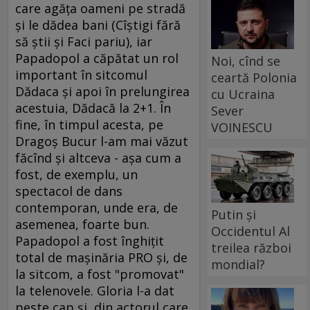
care agăţa oameni pe stradă
şi le dădea bani (Cîştigi fără
să ştii şi Faci pariu), iar
Papadopol a căpătat un rol
Noi, cînd se
important în sitcomul
ceartă Polonia
Dădaca şi apoi în prelungirea
cu Ucraina
acestuia, Dădacă la 2+1. În
Sever
fine, în timpul acesta, pe
VOINESCU
Dragoş Bucur l-am mai văzut
făcînd şi altceva - aşa cum a
fost, de exemplu, un
spectacol de dans
contemporan, unde era, de
Putin și
asemenea, foarte bun.
Occidentul Al
Papadopol a fost înghiţit
treilea război
total de maşinăria PRO şi, de
mondial?
la sitcom, a fost "promovat"
la telenovele. Gloria l-a dat
peste cap şi, din actorul care