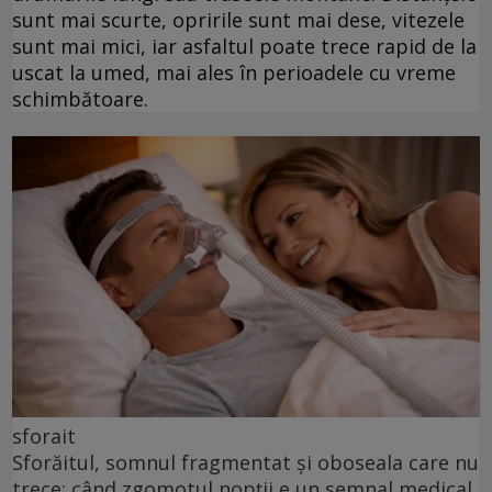
sunt mai scurte, opririle sunt mai dese, vitezele
sunt mai mici, iar asfaltul poate trece rapid de la
uscat la umed, mai ales în perioadele cu vreme
schimbătoare.
sforait
Sforăitul, somnul fragmentat și oboseala care nu
trece: când zgomotul nopții e un semnal medical