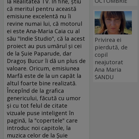
OCTOMBRIE
la Realitatea TV. În fine, ştiu
că meritul pentru această
emisiune excelentă nu îi
revine numai lui, că motorul
ei este Ana-Maria Caia cu al
său "Indie Studio", că la acest
Privirea ei
proiect au pus umărul şi cei
pierdută, de
de la Şuie Paparude, dar
copil
Dragoş Bucur îi dă un plus de
neajutorat
valoare. Oricum, emisiunea
Ana Maria
Marfă este de la un capăt la
SANDU
altul foarte bine realizată.
Începînd de la grafica
genericului, făcută cu umor
şi cu tot felul de citate
vizuale puse inteligent în
pagină, la "copertele" care
introduc noi capitole, la
muzica celor de la Şuie