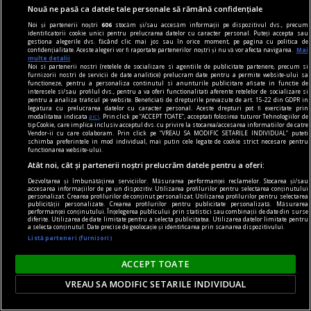
hand?
Nouă ne pasă ca datele tale personale să rămână confidențiale
O mașină este un mare ajutor în repetate
Noi și partenerii noștri
606
stocăm și/sau accesăm informații pe dispozitivul dvs., precum
identificatorii cookie unici pentru prelucrarea datelor cu caracter personal. Puteți accepta sau
rânduri. În mediul urban este o necesitate. De
gestiona alegerile dvs. făcând clic mai jos sau în orice moment, pe pagina cu politica de
confidențialitate. Aceste alegeri vor fi raportate partenerilor noștri și nu vă vor afecta navigarea.
Mai
asemenea, și în cazul celor care stau în mediul
multe detalii
Noi si partenerii nostri (retelele de socializare si agentiile de publicitate partenere, precum si
rural și fac naveta este un mijloc de transport
furnizorii nostri de servicii de date analitice) prelucram date pentru a permite website-ului sa
functioneze, pentru a personaliza continutul si anunturile publicitare afisate in functie de
obligatoriu. Însă, oscilațiile economiei afectează
interesele si/sau profilul dvs., pentru a va oferi functionalitati aferente retelelor de socializare si
pentru a analiza traficul pe website. Beneficiati de drepturile prevazute de art. 15-22 din GDPR in
puterea de cumpărare.
legatura cu prelucrarea datelor cu caracter personal. Aceste drepturi pot fi exercitate prin
modalitatea indicata
aici
. Prin click pe “ACCEPT TOATE”, acceptati folosirea tuturor Tehnologiilor de
tip Cookie, care implica inclusiv acceptul dvs. cu privire la stocarea/accesarea informatiilor de catre
Vendor-ii cu care colaboram. Prin click pe “VREAU SA MODIFIC SETARILE INDIVIDUAL” puteti
schimba preferintele in mod individual, mai putin cele legate de cookie strict necesare pentru
functionarea website-ului.
Atât noi, cât și partenerii noștri prelucrăm datele pentru a oferi:
Dezvoltarea și îmbunătățirea serviciilor. Măsurarea performanței reclamelor. Stocarea și/sau
accesarea informațiilor de pe un dispozitiv. Utilizarea profilurilor pentru selectarea conținutului
personalizat. Crearea profilurilor de conținut personalizat. Utilizarea profilurilor pentru selectarea
publicității personalizate. Crearea profilurilor pentru publicitate personalizată. Măsurarea
performanței conținutului. Înțelegerea publicului prin statistici sau combinații de date din surse
diferite. Utilizarea de date limitate pentru a selecta publicitatea. Utilizarea datelor limitate pentru
a selecta conținutul. Date precise de geolocație și identificarea prin scanarea dispozitivului.
Listă parteneri (furnizori)
ACCEPT TOATE
VREAU SA MODIFIC SETARILE INDIVIDUAL