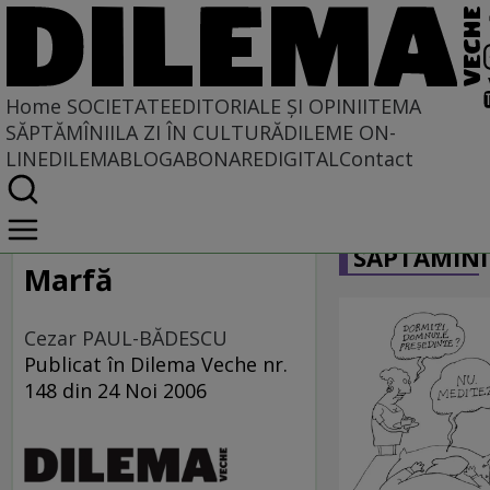
Home
SOCIETATE
EDITORIALE ȘI OPINII
TEMA
SĂPTĂMÎNII
LA ZI ÎN CULTURĂ
DILEME ON-
LINE
DILEMABLOG
ABONARE
DIGITAL
Contact
Home
CARICATU
Societate
SĂPTĂMÎNI
MASS COMEDIA
Marfă
Cezar PAUL-BĂDESCU
Publicat în Dilema Veche nr.
148 din 24 Noi 2006