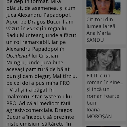
pe deplin format. Mi-a
plăcut, de asemenea, şi cum
juca Alexandru Papadopol.
Cititori din
Apoi, pe Dragoş Bucur l-am
lumea largă
văzut în
Furia
(în regia lui
Ana Maria
Radu Muntean), unde a făcut
SANDU
un rol remarcabil, iar pe
Alexandru Papadopol în
Occidentul
lui Cristian
Mungiu, unde juca bine
aceeaşi partitură de băiat
FILIT e un
bun şi cam bleguţ. Mai tîrziu,
roman în sine...
pe cei doi a pus mîna PRO
și încă un
TV-ul şi i-a băgat în
roman foarte
malaxorul star system-ului
bun
PRO. Adică al mediocrităţii
Ioana
agresiv-comerciale. Dragoş
MOROȘAN
Bucur a început să prezinte
nişte emisiuni săltăreţe, în