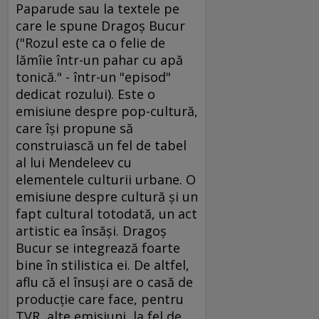
Paparude sau la textele pe
care le spune Dragoş Bucur
("Rozul este ca o felie de
lămîie într-un pahar cu apă
tonică." - într-un "episod"
dedicat rozului). Este o
emisiune despre pop-cultură,
care îşi propune să
construiască un fel de tabel
al lui Mendeleev cu
elementele culturii urbane. O
emisiune despre cultură şi un
fapt cultural totodată, un act
artistic ea însăşi. Dragoş
Bucur se integrează foarte
bine în stilistica ei. De altfel,
aflu că el însuşi are o casă de
producţie care face, pentru
TVR, alte emisiuni, la fel de