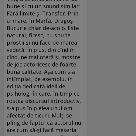
bune şi cu un sound similar:
Fără limite şi Transfer. Prin
urmare, în Marfă, Dragoş
Bucur e chiar de-acolo. Este
natural, firesc, nu spune
prostii şi nu face pe marea
vedetă. În plus, din cînd în
cînd, ne mai oferă şi mostre
de joc actoricesc de foarte
bună calitate. Aşa cum s-a
întîmplat, de exemplu, în
ediţia dedicată ideii de
psiholog, în care, în timp ce
rostea discursul introductiv,
s-a pus în pielea unui om
afectat de ticuri. Mulţi se
plîng de faptul că actorul nu
are cum să-şi facă meseria