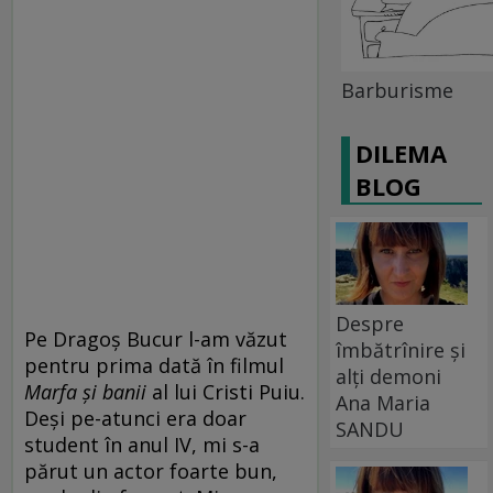
Barburisme
DILEMA
BLOG
Despre
Pe Dragoş Bucur l-am văzut
îmbătrînire și
pentru prima dată în filmul
alți demoni
Marfa şi banii
al lui Cristi Puiu.
Ana Maria
Deşi pe-atunci era doar
SANDU
student în anul IV, mi s-a
părut un actor foarte bun,