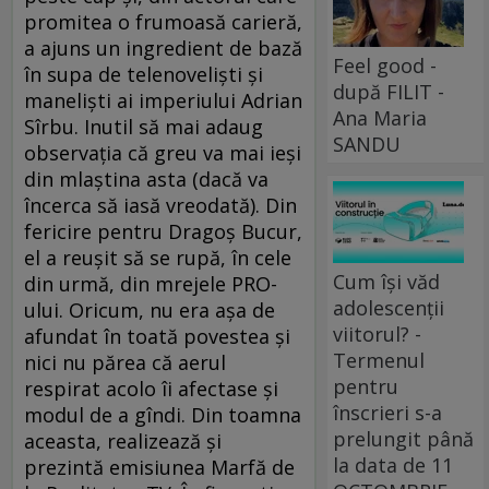
promitea o frumoasă carieră,
a ajuns un ingredient de bază
Feel good -
în supa de telenovelişti şi
după FILIT -
manelişti ai imperiului Adrian
Ana Maria
Sîrbu. Inutil să mai adaug
SANDU
observaţia că greu va mai ieşi
din mlaştina asta (dacă va
încerca să iasă vreodată). Din
fericire pentru Dragoş Bucur,
el a reuşit să se rupă, în cele
Cum își văd
din urmă, din mrejele PRO-
adolescenții
ului. Oricum, nu era aşa de
viitorul? -
afundat în toată povestea şi
Termenul
nici nu părea că aerul
pentru
respirat acolo îi afectase şi
înscrieri s-a
modul de a gîndi. Din toamna
prelungit până
aceasta, realizează şi
la data de 11
prezintă emisiunea Marfă de