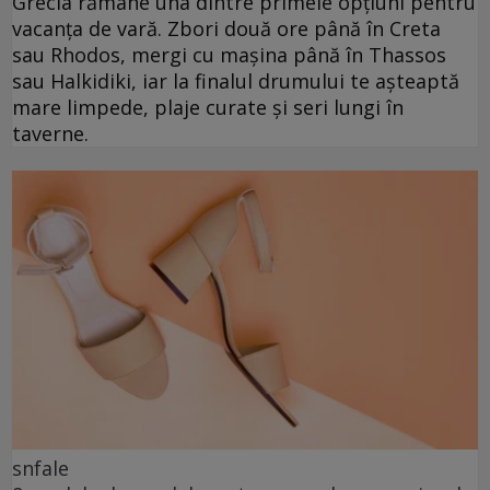
Grecia rămâne una dintre primele opțiuni pentru
vacanța de vară. Zbori două ore până în Creta
sau Rhodos, mergi cu mașina până în Thassos
sau Halkidiki, iar la finalul drumului te așteaptă
mare limpede, plaje curate și seri lungi în
taverne.
snfale