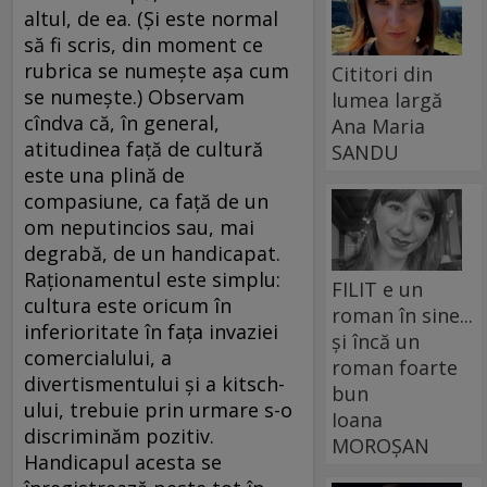
altul, de ea. (Şi este normal
să fi scris, din moment ce
rubrica se numeşte aşa cum
Cititori din
se numeşte.) Observam
lumea largă
cîndva că, în general,
Ana Maria
atitudinea faţă de cultură
SANDU
este una plină de
compasiune, ca faţă de un
om neputincios sau, mai
degrabă, de un handicapat.
Raţionamentul este simplu:
FILIT e un
cultura este oricum în
roman în sine...
inferioritate în faţa invaziei
și încă un
comercialului, a
roman foarte
divertismentului şi a kitsch-
bun
ului, trebuie prin urmare s-o
Ioana
discriminăm pozitiv.
MOROȘAN
Handicapul acesta se