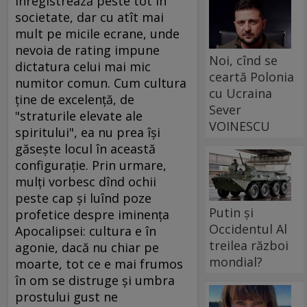
înregistrează peste tot în
societate, dar cu atît mai
mult pe micile ecrane, unde
nevoia de rating impune
Noi, cînd se
dictatura celui mai mic
ceartă Polonia
numitor comun. Cum cultura
cu Ucraina
ţine de excelenţă, de
Sever
"straturile elevate ale
VOINESCU
spiritului", ea nu prea îşi
găseşte locul în această
configuraţie. Prin urmare,
mulţi vorbesc dînd ochii
peste cap şi luînd poze
Putin și
profetice despre iminenţa
Occidentul Al
Apocalipsei: cultura e în
treilea război
agonie, dacă nu chiar pe
mondial?
moarte, tot ce e mai frumos
în om se distruge şi umbra
prostului gust ne