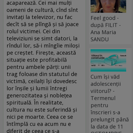
acaparează. Cei mai mulţi
oameni de cultură, cînd sînt
invitaţi la televizor, nu fac
Feel good -
decît să se plîngă şi să joace
după FILIT -
rolul victimei. Cei din
Ana Maria
televiziuni se simt datori, la
SANDU
rîndul lor, să-i mîngîie miloşi
pe creştet. Fireşte, această
situaţie este profitabilă
pentru ambele părţi: unii
trag foloase din statutul de
Cum își văd
victimă, ceilalţi îşi dovedesc
adolescenții
lor înşile şi lumii întregi
viitorul? -
generozitatea şi nobleţea
Termenul
spirituală. În realitate,
pentru
cultura nu este suferindă şi
înscrieri s-a
nici pe moarte. Ceea ce se
prelungit până
întîmplă cu ea acum nu e
la data de 11
diferit de ceea ce s-a