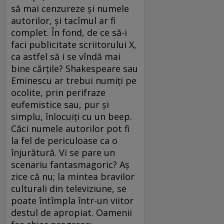
să mai cenzureze şi numele
autorilor, şi tacîmul ar fi
complet. În fond, de ce să-i
faci publicitate scriitorului X,
ca astfel să i se vîndă mai
bine cărţile? Shakespeare sau
Eminescu ar trebui numiţi pe
ocolite, prin perifraze
eufemistice sau, pur şi
simplu, înlocuiţi cu un beep.
Căci numele autorilor pot fi
la fel de periculoase ca o
înjurătură. Vi se pare un
scenariu fantasmagoric? Aş
zice că nu; la mintea bravilor
culturali din televiziune, se
poate întîmpla într-un viitor
destul de apropiat. Oamenii