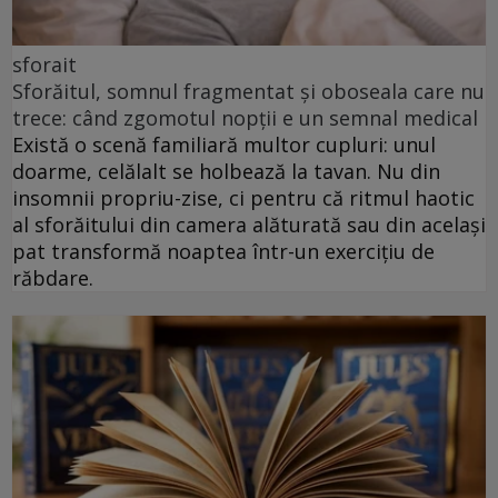
sforait
Sforăitul, somnul fragmentat și oboseala care nu
trece: când zgomotul nopții e un semnal medical
Există o scenă familiară multor cupluri: unul
doarme, celălalt se holbează la tavan. Nu din
insomnii propriu-zise, ci pentru că ritmul haotic
al sforăitului din camera alăturată sau din același
pat transformă noaptea într-un exercițiu de
răbdare.