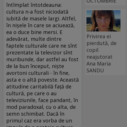
OCTOMBRIE
întîmplat întotdeauna:
cultura n-a fost niciodată
iubită de masele largi. Altfel,
în nişele în care se aciuează,
ea o duce bine mersi. E
Privirea ei
adevărat, multe dintre
pierdută, de
faptele culturale care ne sînt
copil
prezentate la televizor sînt
neajutorat
muribunde, dar astfel au fost
Ana Maria
de la bun început, nişte
SANDU
avortoni culturali - în fine,
asta e o altă poveste. Această
atitudine caritabilă faţă de
cultură, pe care o au
televiziunile, face pandant, în
mod paradoxal, cu o alta, de
semn schimbat. Dacă în
primul caz era vorba de un