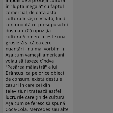
impuls de a proteja cultura
în "lupta inegală" cu faptul
comercial, de data asta
cultura însăşi e vînată, fiind
confundată cu presupusul ei
duşman. (Că opoziţia
cultural/comercial este una
grosieră şi că ea cere
nuanţări - nu mai vorbim...)
Aşa cum vameşii americani
voiau să taxeze cîndva
"Pasărea măiastră" a lui
Brâncuşi ca pe orice obiect
de consum, există destule
cazuri în care cei din
televiziuni tratează astfel
lucrurile care ţin de cultură.
Aşa cum se feresc să spună
Coca-Cola, Mercedes sau alte