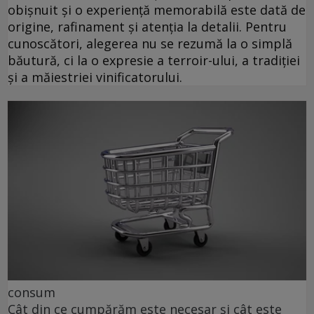
obișnuit și o experiență memorabilă este dată de
origine, rafinament și atenția la detalii. Pentru
cunoscători, alegerea nu se rezumă la o simplă
băutură, ci la o expresie a terroir-ului, a tradiției
și a măiestriei vinificatorului.
consum
Cât din ce cumpărăm este necesar și cât este