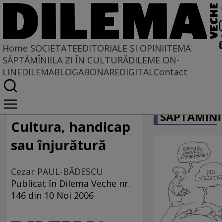
Home
SOCIETATE
EDITORIALE ȘI OPINII
TEMA
SĂPTĂMÎNII
LA ZI ÎN CULTURĂ
DILEME ON-
LINE
DILEMABLOG
ABONARE
DIGITAL
Contact
Home
CARICATU
Societate
SĂPTĂMÎNI
MASS COMEDIA
Cultura, handicap
sau înjurătură
Cezar PAUL-BĂDESCU
Publicat în Dilema Veche nr.
146 din 10 Noi 2006