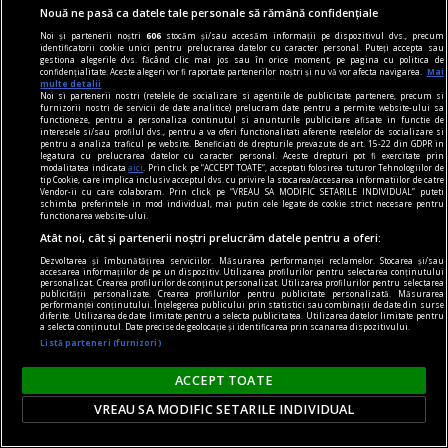
Nouă ne pasă ca datele tale personale să rămână confidențiale
Noi și partenerii noștri
606
stocăm și/sau accesăm informații pe dispozitivul dvs., precum
fraudare kilometraj
identificatorii cookie unici pentru prelucrarea datelor cu caracter personal. Puteți accepta sau
gestiona alegerile dvs. făcând clic mai jos sau în orice moment, pe pagina cu politica de
De ce fraudarea kilometrajului rămâne o
confidențialitate. Aceste alegeri vor fi raportate partenerilor noștri și nu vă vor afecta navigarea.
Mai
multe detalii
problemă majoră pe piața mașinilor second-
Noi si partenerii nostri (retelele de socializare si agentiile de publicitate partenere, precum si
furnizorii nostri de servicii de date analitice) prelucram date pentru a permite website-ului sa
hand?
functioneze, pentru a personaliza continutul si anunturile publicitare afisate in functie de
interesele si/sau profilul dvs., pentru a va oferi functionalitati aferente retelelor de socializare si
O mașină este un mare ajutor în repetate
pentru a analiza traficul pe website. Beneficiati de drepturile prevazute de art. 15-22 din GDPR in
legatura cu prelucrarea datelor cu caracter personal. Aceste drepturi pot fi exercitate prin
rânduri. În mediul urban este o necesitate. De
modalitatea indicata
aici
. Prin click pe “ACCEPT TOATE”, acceptati folosirea tuturor Tehnologiilor de
tip Cookie, care implica inclusiv acceptul dvs. cu privire la stocarea/accesarea informatiilor de catre
asemenea, și în cazul celor care stau în mediul
Vendor-ii cu care colaboram. Prin click pe “VREAU SA MODIFIC SETARILE INDIVIDUAL” puteti
schimba preferintele in mod individual, mai putin cele legate de cookie strict necesare pentru
rural și fac naveta este un mijloc de transport
functionarea website-ului.
Atât noi, cât și partenerii noștri prelucrăm datele pentru a oferi:
obligatoriu. Însă, oscilațiile economiei afectează
Dezvoltarea și îmbunătățirea serviciilor. Măsurarea performanței reclamelor. Stocarea și/sau
puterea de cumpărare.
accesarea informațiilor de pe un dispozitiv. Utilizarea profilurilor pentru selectarea conținutului
personalizat. Crearea profilurilor de conținut personalizat. Utilizarea profilurilor pentru selectarea
publicității personalizate. Crearea profilurilor pentru publicitate personalizată. Măsurarea
performanței conținutului. Înțelegerea publicului prin statistici sau combinații de date din surse
diferite. Utilizarea de date limitate pentru a selecta publicitatea. Utilizarea datelor limitate pentru
a selecta conținutul. Date precise de geolocație și identificarea prin scanarea dispozitivului.
Listă parteneri (furnizori)
ACCEPT TOATE
VREAU SA MODIFIC SETARILE INDIVIDUAL