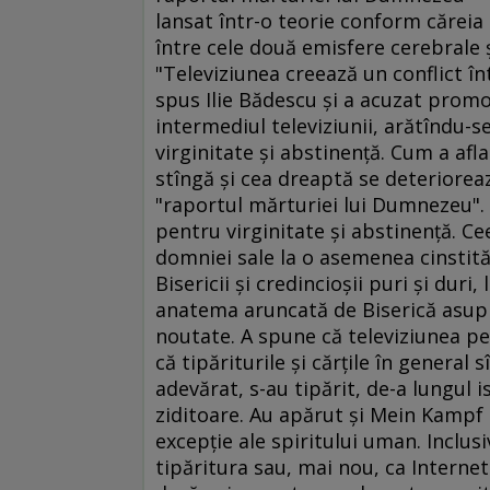
lansat într-o teorie conform căreia
între cele două emisfere cerebrale şi
"Televiziunea creează un conflict înt
spus Ilie Bădescu şi a acuzat promov
intermediul televiziunii, arătîndu-se
virginitate şi abstinenţă. Cum a afl
stîngă şi cea dreaptă se deterioreaz
"raportul mărturiei lui Dumnezeu". 
pentru virginitate şi abstinenţă. C
domniei sale la o asemenea cinstit
Bisericii şi credincioşii puri şi duri
anatema aruncată de Biserică asupr
noutate. A spune că televiziunea per
că tipăriturile şi cărţile în general
adevărat, s-au tipărit, de-a lungul is
ziditoare. Au apărut şi Mein Kampf s
excepţie ale spiritului uman. Inclusiv
tipăritura sau, mai nou, ca Interne