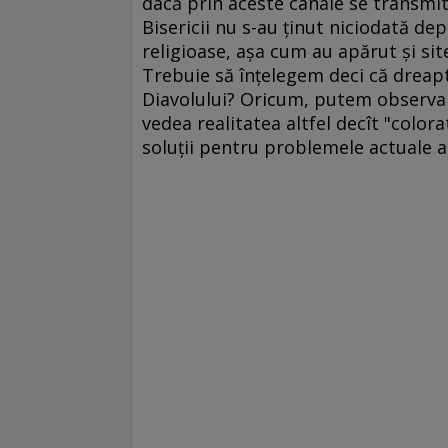
dacă prin aceste canale se transmit 
Bisericii nu s-au ţinut niciodată de
religioase, aşa cum au apărut şi sit
Trebuie să înţelegem deci că dreapt
Diavolului? Oricum, putem observa c
vedea realitatea altfel decît "color
soluţii pentru problemele actuale 