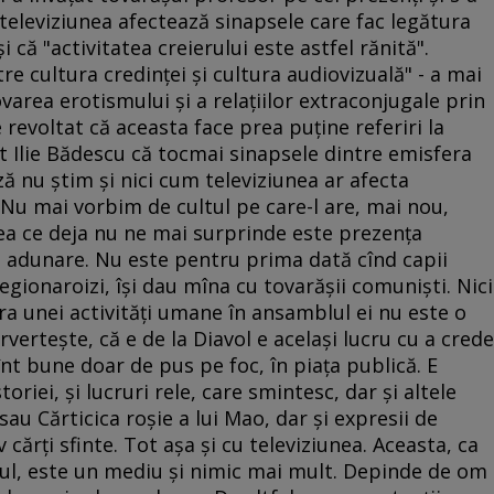
 televiziunea afectează sinapsele care fac legătura
 că "activitatea creierului este astfel rănită".
re cultura credinţei şi cultura audiovizuală" - a mai
area erotismului şi a relaţiilor extraconjugale prin
 revoltat că aceasta face prea puţine referiri la
at Ilie Bădescu că tocmai sinapsele dintre emisfera
ă nu ştim şi nici cum televiziunea ar afecta
Nu mai vorbim de cultul pe care-l are, mai nou,
eea ce deja nu ne mai surprinde este prezenţa
ă adunare. Nu este pentru prima dată cînd capii
, legionaroizi, îşi dau mîna cu tovarăşii comunişti. Nici
a unei activităţi umane în ansamblul ei nu este o
verteşte, că e de la Diavol e acelaşi lucru cu a crede
 sînt bune doar de pus pe foc, în piaţa publică. E
toriei, şi lucruri rele, care smintesc, dar şi altele
au Cărticica roşie a lui Mao, dar şi expresii de
 cărţi sfinte. Tot aşa şi cu televiziunea. Aceasta, ca
tul, este un mediu şi nimic mai mult. Depinde de om