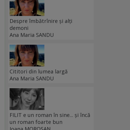
Despre îmbătrînire și alți
demoni
Ana Maria SANDU
Cititori din lumea largă
Ana Maria SANDU
FILIT e un roman în sine... și încă
un roman foarte bun
Ioana MOROȘAN