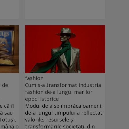
fashion
i de
Cum s-a transformat industria
fashion de-a lungul marilor
y
epoci istorice
 că îl
Modul de a se îmbrăca oamenii
lă sau
de-a lungul timpului a reflectat
Totuși,
valorile, resursele și
n mână o
transformările societății din