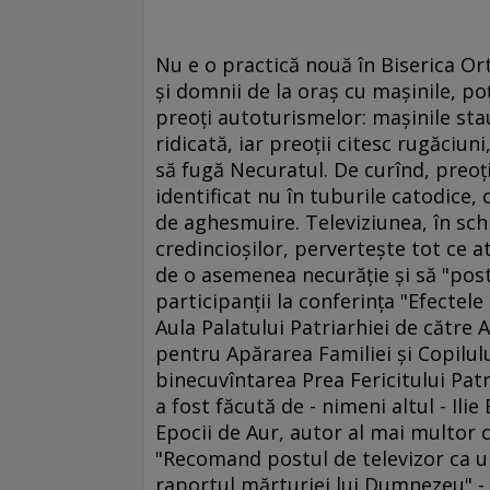
Nu e o practică nouă în Biserica Ort
şi domnii de la oraş cu maşinile, po
preoţi autoturismelor: maşinile sta
ridicată, iar preoţii citesc rugăciu
să fugă Necuratul. De curînd, preoţii
identificat nu în tuburile catodice,
de aghesmuire. Televiziunea, în schi
credincioşilor, perverteşte tot ce at
de o asemenea necurăţie şi să "poste
participanţii la conferinţa "Efectel
Aula Palatului Patriarhiei de către 
pentru Apărarea Familiei şi Copilul
binecuvîntarea Prea Fericitului Pat
a fost făcută de - nimeni altul - Ili
Epocii de Aur, autor al mai multor 
"Recomand postul de televizor ca un
raportul mărturiei lui Dumnezeu" - i