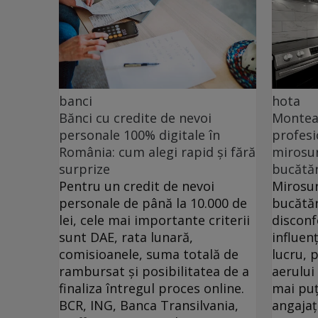
banci
hota
Bănci cu credite de nevoi
Monteaz
personale 100% digitale în
profesi
România: cum alegi rapid și fără
mirosur
surprize
bucătăr
Pentru un credit de nevoi
Mirosur
personale de până la 10.000 de
bucătăr
lei, cele mai importante criterii
disconf
sunt DAE, rata lunară,
influen
comisioanele, suma totală de
lucru, 
rambursat și posibilitatea de a
aerului
finaliza întregul proces online.
mai puț
BCR, ING, Banca Transilvania,
angajați