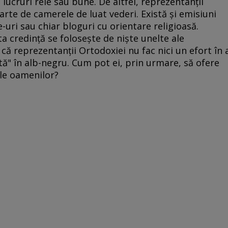
lucruri rele sau bune. De altfel, reprezentanţii
parte de camerele de luat vederi. Există şi emisiuni
e-uri sau chiar bloguri cu orientare religioasă.
a credinţă se foloseşte de nişte unelte ale
ă reprezentanţii Ortodoxiei nu fac nici un efort în 
ată" în alb-negru. Cum pot ei, prin urmare, să ofere
ale oamenilor?