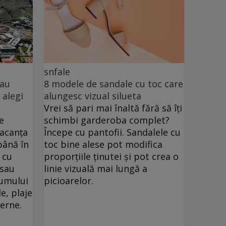
snfale
sau
8 modele de sandale cu toc care
 alegi
alungesc vizual silueta
Vrei să pari mai înaltă fără să îți
e
schimbi garderoba complet?
vacanța
Începe cu pantofii. Sandalele cu
până în
toc bine alese pot modifica
 cu
proporțiile ținutei și pot crea o
 sau
linie vizuală mai lungă a
drumului
picioarelor.
e, plaje
verne.