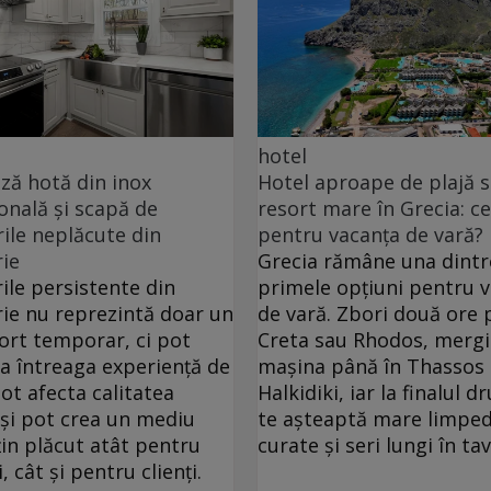
hotel
ă hotă din inox
Hotel aproape de plajă 
onală și scapă de
resort mare în Grecia: ce
ile neplăcute din
pentru vacanța de vară?
ie
Grecia rămâne una dintr
ile persistente din
primele opțiuni pentru 
ie nu reprezintă doar un
de vară. Zbori două ore 
ort temporar, ci pot
Creta sau Rhodos, mergi
ța întreaga experiență de
mașina până în Thassos
pot afecta calitatea
Halkidiki, iar la finalul 
 și pot crea un mediu
te așteaptă mare limped
in plăcut atât pentru
curate și seri lungi în ta
, cât și pentru clienți.