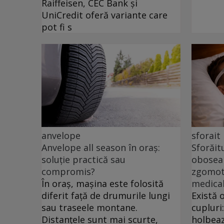
Raiffeisen, CEC Bank și
UniCredit oferă variante care
pot fi s
anvelope
sforait
Anvelope all season în oraș:
Sforăit
soluție practică sau
oboseal
compromis?
zgomotu
În oraș, mașina este folosită
medica
diferit față de drumurile lungi
Există 
sau traseele montane.
cupluri
Distanțele sunt mai scurte,
holbeaz