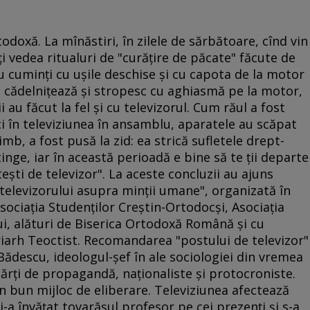
odoxă. La mînăstiri, în zilele de sărbătoare, cînd vin
ţi vedea ritualuri de "curăţire de păcate" făcute de
u cuminţi cu uşile deschise şi cu capota de la motor
ni, cădelniţează şi stropesc cu aghiasmă pe la motor,
 au făcut la fel şi cu televizorul. Cum răul a fost
 ci în televiziunea în ansamblu, aparatele au scăpat
mb, a fost pusă la zid: ea strică sufletele drept-
inge, iar în această perioadă e bine să te ţii departe
şti de televizor". La aceste concluzii au ajuns
e televizorului asupra minţii umane", organizată în
Asociaţia Studenţilor Creştin-Ortodocşi, Asociaţia
ui, alături de Biserica Ortodoxă Română şi cu
riarh Teoctist. Recomandarea "postului de televizor"
e Bădescu, ideologul-şef în ale sociologiei din vremea
cărţi de propagandă, naţionaliste şi protocroniste.
 bun mijloc de eliberare. Televiziunea afectează
-a învăţat tovarăşul profesor pe cei prezenţi şi s-a