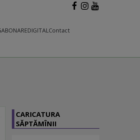
G
ABONARE
DIGITAL
Contact
CARICATURA
SĂPTĂMÎNII