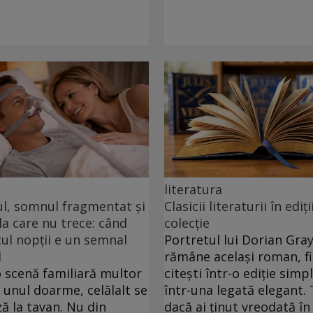
literatura
ul, somnul fragmentat și
Clasicii literaturii în ediți
a care nu trece: când
colecție
l nopții e un semnal
Portretul lui Dorian Gra
l
rămâne același roman, fie
o scenă familiară multor
citești într-o ediție simp
: unul doarme, celălalt se
într-una legată elegant. 
ă la tavan. Nu din
dacă ai ținut vreodată î