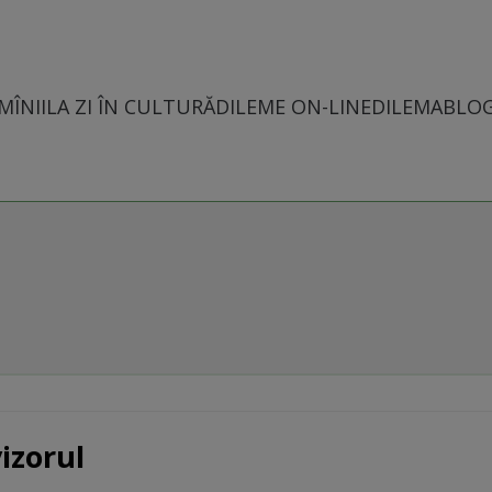
MÎNII
LA ZI ÎN CULTURĂ
DILEME ON-LINE
DILEMABLO
izorul