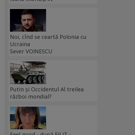
Noi, cînd se ceartă Polonia cu
Ucraina
Sever VOINESCU
Putin și Occidentul Al treilea
război mondial?
Feel good - după FILIT -