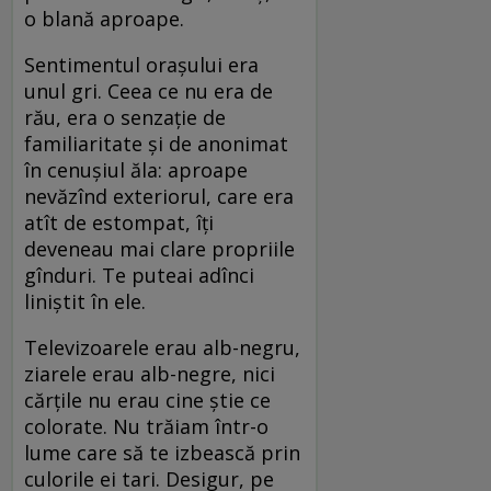
o blană aproape.
Sentimentul orașului era
unul gri. Ceea ce nu era de
rău, era o senzație de
familiaritate și de anonimat
în cenușiul ăla: aproape
nevăzînd exteriorul, care era
atît de estompat, îți
deveneau mai clare propriile
gînduri. Te puteai adînci
liniștit în ele.
Televizoarele erau alb-negru,
ziarele erau alb-negre, nici
cărțile nu erau cine știe ce
colorate. Nu trăiam într-o
lume care să te izbească prin
culorile ei tari. Desigur, pe