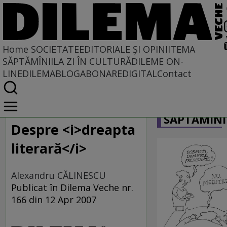
Home
SOCIETATE
EDITORIALE ȘI OPINII
TEMA
SĂPTĂMÎNII
LA ZI ÎN CULTURĂ
DILEME ON-
LINE
DILEMABLOG
ABONARE
DIGITAL
Contact
Home
CARICATU
Societate
SĂPTĂMÎNI
IERI CU VEDERE SPRE AZI
Despre <i>dreapta
literară</i>
Alexandru CĂLINESCU
Publicat în Dilema Veche nr.
166 din 12 Apr 2007