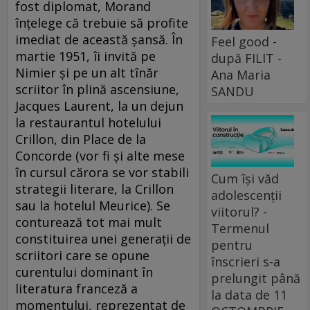
fost diplomat, Morand
înţelege că trebuie să profite
imediat de această şansă. În
Feel good -
martie 1951, îi invită pe
după FILIT -
Nimier şi pe un alt tînăr
Ana Maria
scriitor în plină ascensiune,
SANDU
Jacques Laurent, la un dejun
la restaurantul hotelului
Crillon, din Place de la
Concorde (vor fi şi alte mese
în cursul cărora se vor stabili
Cum își văd
strategii literare, la Crillon
adolescenții
sau la hotelul Meurice). Se
viitorul? -
conturează tot mai mult
Termenul
constituirea unei generaţii de
pentru
scriitori care se opune
înscrieri s-a
curentului dominant în
prelungit până
literatura franceză a
la data de 11
momentului, reprezentat de