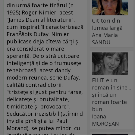
din urmă foarte tînărul (n.
1925) Roger Nimier, acest
"James Dean al literaturii",
Cititori din
cum inspirat îl caracterizează
lumea largă
FranÃ§ois Dufay. Nimier
Ana Maria
publicase deja cîteva cărţi şi
SANDU
era considerat o mare
speranţă. De o strălucitoare
inteligenţă şi de o frumuseţe
tenebroasă, acest dandy
modern reunea, scrie Dufay,
FILIT e un
calităţi contradictorii:
roman în sine...
"tristeţe şi gust pentru farse,
și încă un
delicateţe şi brutalitate,
roman foarte
timiditate şi provocare".
bun
Seducător irezistibil (stîrnind
Ioana
invidia pînă şi a lui Paul
MOROȘAN
Morand), se putea mîndri cu