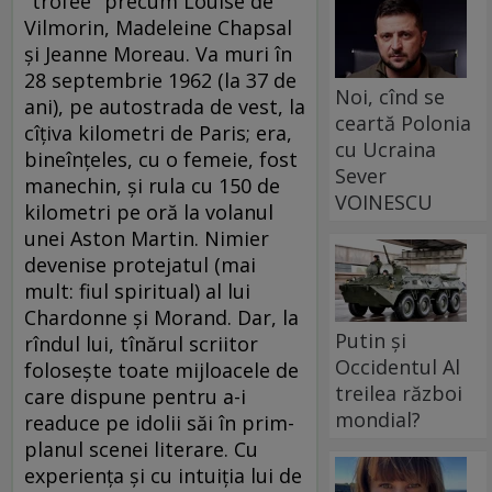
"trofee" precum Louise de
Vilmorin, Madeleine Chapsal
şi Jeanne Moreau. Va muri în
28 septembrie 1962 (la 37 de
Noi, cînd se
ani), pe autostrada de vest, la
ceartă Polonia
cîţiva kilometri de Paris; era,
cu Ucraina
bineînţeles, cu o femeie, fost
Sever
manechin, şi rula cu 150 de
VOINESCU
kilometri pe oră la volanul
unei Aston Martin. Nimier
devenise protejatul (mai
mult: fiul spiritual) al lui
Chardonne şi Morand. Dar, la
Putin și
rîndul lui, tînărul scriitor
Occidentul Al
foloseşte toate mijloacele de
treilea război
care dispune pentru a-i
mondial?
readuce pe idolii săi în prim-
planul scenei literare. Cu
experienţa şi cu intuiţia lui de