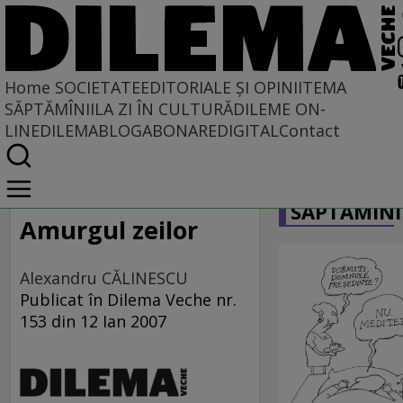
Home
SOCIETATE
EDITORIALE ȘI OPINII
TEMA
SĂPTĂMÎNII
LA ZI ÎN CULTURĂ
DILEME ON-
LINE
DILEMABLOG
ABONARE
DIGITAL
Contact
Home
CARICATU
Societate
SĂPTĂMÎNI
IERI CU VEDERE SPRE AZI
Amurgul zeilor
Alexandru CĂLINESCU
Publicat în Dilema Veche nr.
153 din 12 Ian 2007