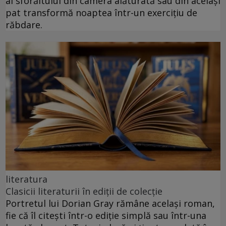
al sforăitului din camera alăturată sau din același
pat transformă noaptea într-un exercițiu de
răbdare.
literatura
Clasicii literaturii în ediții de colecție
Portretul lui Dorian Gray rămâne același roman,
fie că îl citești într-o ediție simplă sau într-una