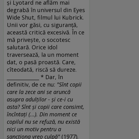
şi Lyotard ne aflăm mai
degrabă în universul din Eyes
Wide Shut, filmul lui Kubrick.
Unii vor găsi, cu siguranţă,
această critică excesivă. În ce
mă priveşte, o socotesc
salutară. Orice idol
traversează, la un moment
dat, o pasă proastă. Care,
cîteodată, riscă să dureze.
_____________ * Dar, în
definitiv, de ce nu:
"Sînt copii
care la zece ani se aruncă
asupra adulţilor - şi ce-i cu
asta? Sînt şi copii care consimt,
încîntaţi (...). Din moment ce
copilul nu se refuză, nu există
nici un motiv pentru a
sancţiona vreo culpă"
(1977).