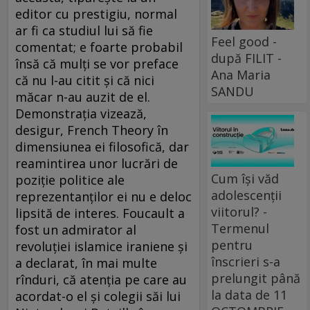
editor cu prestigiu, normal
ar fi ca studiul lui să fie
Feel good -
comentat; e foarte probabil
după FILIT -
însă că mulţi se vor preface
Ana Maria
că nu l-au citit şi că nici
SANDU
măcar n-au auzit de el.
Demonstraţia vizează,
desigur, French Theory în
dimensiunea ei filosofică, dar
reamintirea unor lucrări de
Cum își văd
poziţie politice ale
adolescenții
reprezentanţilor ei nu e deloc
viitorul? -
lipsită de interes. Foucault a
Termenul
fost un admirator al
pentru
revoluţiei islamice iraniene şi
înscrieri s-a
a declarat, în mai multe
prelungit până
rînduri, că atenţia pe care au
la data de 11
acordat-o el şi colegii săi lui