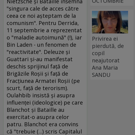
OCTOMBRIE
Nietzsche şi Bataille însemna
"singura cale de acces către
ceea ce noi aşteptam de la
comunism". Pentru Derrida,
11 septembrie a reprezentat
o "maladie autoimună" (!), iar
Privirea ei
Bin Laden - un fenomen de
pierdută, de
"reactivitate". Deleuze şi
copil
Guattari şi-au manifestat
neajutorat
deschis sprijinul faţă de
Ana Maria
Brigăzile Roşii şi faţă de
SANDU
Fracţiunea Armatei Roşii (pe
scurt, faţă de terorism).
Oulahbib insistă şi asupra
influenţei (ideologice) pe care
Blanchot şi Bataille au
exercitat-o asupra celor
patru. Blanchot era convins
că "trebuie (...) scris Capitalul