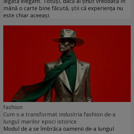
legată elegant. Totuși, dacă ai ținut vreodată în
mână o carte bine făcută, știi că experiența nu
este chiar aceeași.
fashion
Cum s-a transformat industria fashion de-a
lungul marilor epoci istorice
Modul de a se îmbrăca oamenii de-a lungul