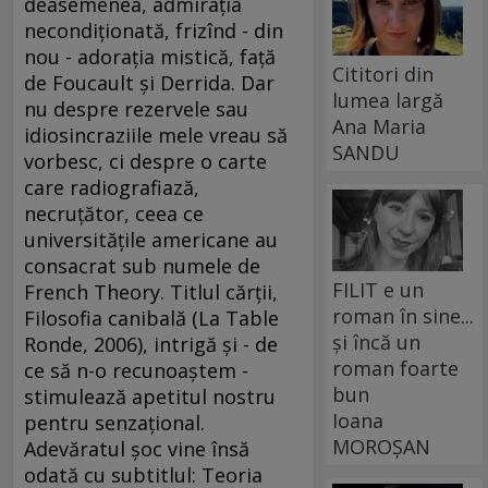
deasemenea, admiraţia
necondiţionată, frizînd - din
nou - adoraţia mistică, faţă
Cititori din
de Foucault şi Derrida. Dar
lumea largă
nu despre rezervele sau
Ana Maria
idiosincraziile mele vreau să
SANDU
vorbesc, ci despre o carte
care radiografiază,
necruţător, ceea ce
universităţile americane au
consacrat sub numele de
FILIT e un
French Theory. Titlul cărţii,
roman în sine...
Filosofia canibală (La Table
și încă un
Ronde, 2006), intrigă şi - de
roman foarte
ce să n-o recunoaştem -
bun
stimulează apetitul nostru
Ioana
pentru senzaţional.
MOROȘAN
Adevăratul şoc vine însă
odată cu subtitlul: Teoria