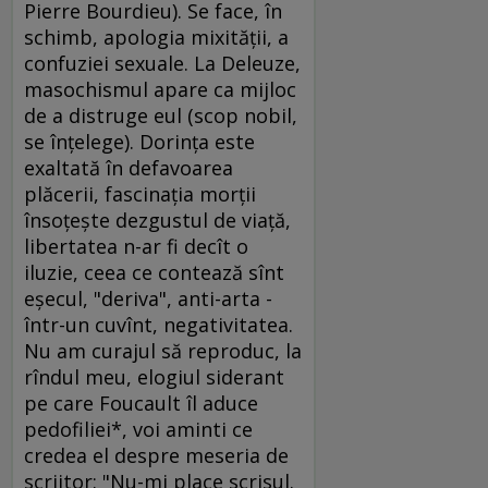
Pierre Bourdieu). Se face, în
schimb, apologia mixităţii, a
confuziei sexuale. La Deleuze,
masochismul apare ca mijloc
de a distruge eul (scop nobil,
se înţelege). Dorinţa este
exaltată în defavoarea
plăcerii, fascinaţia morţii
însoţeşte dezgustul de viaţă,
libertatea n-ar fi decît o
iluzie, ceea ce contează sînt
eşecul, "deriva", anti-arta -
într-un cuvînt, negativitatea.
Nu am curajul să reproduc, la
rîndul meu, elogiul siderant
pe care Foucault îl aduce
pedofiliei*, voi aminti ce
credea el despre meseria de
scriitor: "Nu-mi place scrisul.