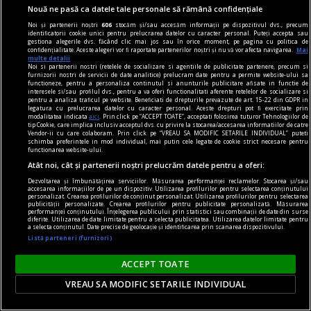
Nouă ne pasă ca datele tale personale să rămână confidențiale
Noi și partenerii noștri
606
stocăm și/sau accesăm informații pe dispozitivul dvs., precum
identificatorii cookie unici pentru prelucrarea datelor cu caracter personal. Puteți accepta sau
gestiona alegerile dvs. făcând clic mai jos sau în orice moment, pe pagina cu politica de
confidențialitate. Aceste alegeri vor fi raportate partenerilor noștri și nu vă vor afecta navigarea.
Mai
multe detalii
Noi si partenerii nostri (retelele de socializare si agentiile de publicitate partenere, precum si
furnizorii nostri de servicii de date analitice) prelucram date pentru a permite website-ului sa
functioneze, pentru a personaliza continutul si anunturile publicitare afisate in functie de
interesele si/sau profilul dvs., pentru a va oferi functionalitati aferente retelelor de socializare si
pentru a analiza traficul pe website. Beneficiati de drepturile prevazute de art. 15-22 din GDPR in
legatura cu prelucrarea datelor cu caracter personal. Aceste drepturi pot fi exercitate prin
modalitatea indicata
aici
. Prin click pe “ACCEPT TOATE”, acceptati folosirea tuturor Tehnologiilor de
tip Cookie, care implica inclusiv acceptul dvs. cu privire la stocarea/accesarea informatiilor de catre
Vendor-ii cu care colaboram. Prin click pe “VREAU SA MODIFIC SETARILE INDIVIDUAL” puteti
schimba preferintele in mod individual, mai putin cele legate de cookie strict necesare pentru
functionarea website-ului.
Atât noi, cât și partenerii noștri prelucrăm datele pentru a oferi:
Dezvoltarea și îmbunătățirea serviciilor. Măsurarea performanței reclamelor. Stocarea și/sau
accesarea informațiilor de pe un dispozitiv. Utilizarea profilurilor pentru selectarea conținutului
personalizat. Crearea profilurilor de conținut personalizat. Utilizarea profilurilor pentru selectarea
skateboard
publicității personalizate. Crearea profilurilor pentru publicitate personalizată. Măsurarea
performanței conținutului. Înțelegerea publicului prin statistici sau combinații de date din surse
Tipuri de skateboard-uri: Ce model să alegi?
diferite. Utilizarea de date limitate pentru a selecta publicitatea. Utilizarea datelor limitate pentru
a selecta conținutul. Date precise de geolocație și identificarea prin scanarea dispozitivului.
Vrei să te plimbi prin oraș mai rapid, să înveți
Listă parteneri (furnizori)
primele trick-uri sau să ai o alternativă cool la
ACCEPT TOATE
mersul pe jos? Alegerea plăcii potrivite face
VREAU SA MODIFIC SETARILE INDIVIDUAL
diferența între o experiență frustrantă și una
care te motivează să ieși zilnic la skate.