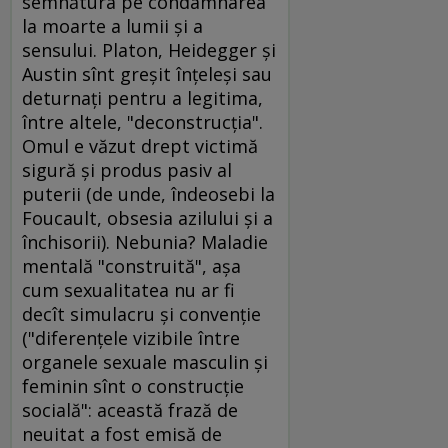
semnătura pe condamnarea
la moarte a lumii şi a
sensului. Platon, Heidegger şi
Austin sînt greşit înţeleşi sau
deturnaţi pentru a legitima,
între altele, "deconstrucţia".
Omul e văzut drept victimă
sigură şi produs pasiv al
puterii (de unde, îndeosebi la
Foucault, obsesia azilului şi a
închisorii). Nebunia? Maladie
mentală "construită", aşa
cum sexualitatea nu ar fi
decît simulacru şi convenţie
("diferenţele vizibile între
organele sexuale masculin şi
feminin sînt o construcţie
socială": această frază de
neuitat a fost emisă de