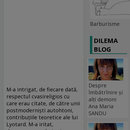
Barburisme
DILEMA
BLOG
Despre
M-a intrigat, de fiecare dată,
îmbătrînire și
respectul cvasireligios cu
alți demoni
care erau citate, de către unii
Ana Maria
postmodernişti autohtoni,
SANDU
contribuţiile teoretice ale lui
Lyotard. M-a iritat,