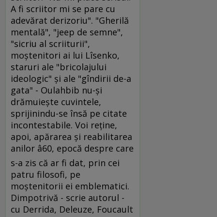
A fi scriitor mi se pare cu
adevărat derizoriu". "Gherilă
mentală", "jeep de semne",
"sicriu al scriiturii",
moştenitori ai lui Lîsenko,
staruri ale "bricolajului
ideologic" şi ale "gîndirii de-a
gata" - Oulahbib nu-şi
drămuieşte cuvintele,
sprijinindu-se însă pe citate
incontestabile. Voi reţine,
apoi, apărarea şi reabilitarea
anilor â60, epocă despre care
s-a zis că ar fi dat, prin cei
patru filosofi, pe
moştenitorii ei emblematici.
Dimpotrivă - scrie autorul -
cu Derrida, Deleuze, Foucault