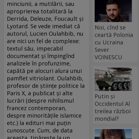
minciunii, a mutilării, sau
aproprierea totalitară la
Derrida, Deleuze, Foucault şi
Lyotard. Se vede imediat că
Noi, cînd se
autorul, Lucien Oulahbib, nu
ceartă Polonia
are nici un fel de complexe:
cu Ucraina
textul său, impecabil
Sever
documentat şi împingînd
VOINESCU
analizele în profunzime,
capătă pe alocuri alura unui
pamflet vitriolant. Oulahbib,
profesor de ştiinţe politice la
Paris X, a publicat şi alte
Putin și
lucrări (despre nihilismul
Occidentul Al
francez contemporan,
treilea război
despre minorităţile islamice
mondial?
etc.) la edituri mai puţin
cunoscute. Cum, de data
aceasta, tipăreşte la un