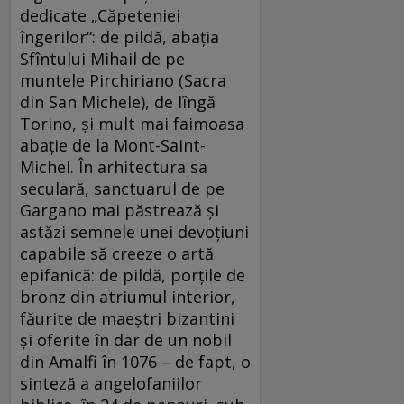
dedicate „Căpeteniei
îngerilor“: de pildă, abația
Sfîntului Mihail de pe
muntele Pirchiriano (Sacra
din San Michele), de lîngă
Torino, și mult mai faimoasa
abație de la Mont-Saint-
Michel. În arhitectura sa
seculară, sanctuarul de pe
Gargano mai păstrează și
astăzi semnele unei devoțiuni
capabile să creeze o artă
epifanică: de pildă, porțile de
bronz din atriumul interior,
făurite de maeștri bizantini
și oferite în dar de un nobil
din Amalfi în 1076 – de fapt, o
sinteză a angelofaniilor