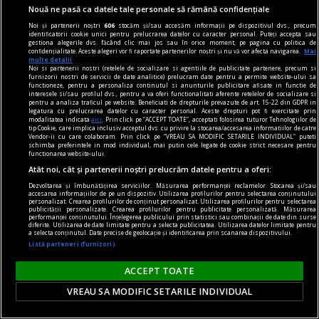
gambling
Nouă ne pasă ca datele tale personale să rămână confidențiale
Fenomenul gamblingului social: cum devine
Noi și partenerii noștri
606
stocăm și/sau accesăm informații pe dispozitivul dvs., precum
identificatorii cookie unici pentru prelucrarea datelor cu caracter personal. Puteți accepta sau
uneori comunicarea mai importantă decât
gestiona alegerile dvs. făcând clic mai jos sau în orice moment, pe pagina cu politica de
confidențialitate. Aceste alegeri vor fi raportate partenerilor noștri și nu vă vor afecta navigarea.
Mai
rezultatele în sine
multe detalii
Noi si partenerii nostri (retelele de socializare si agentiile de publicitate partenere, precum si
Jocurile de noroc online au fost proiectate în
furnizorii nostri de servicii de date analitice) prelucram date pentru a permite website-ului sa
functioneze, pentru a personaliza continutul si anunturile publicitare afisate in functie de
mare parte ca resurse pentru distracție pe cont
interesele si/sau profilul dvs., pentru a va oferi functionalitati aferente retelelor de socializare si
pentru a analiza traficul pe website. Beneficiati de drepturile prevazute de art. 15-22 din GDPR in
propriu, de la distanță, oferind intimitate -
legatura cu prelucrarea datelor cu caracter personal. Aceste drepturi pot fi exercitate prin
modalitatea indicata
aici
. Prin click pe “ACCEPT TOATE”, acceptati folosirea tuturor Tehnologiilor de
utilizatorul interacționează asumat doar cu
tip Cookie, care implica inclusiv acceptul dvs. cu privire la stocarea/accesarea informatiilor de catre
Vendor-ii cu care colaboram. Prin click pe “VREAU SA MODIFIC SETARILE INDIVIDUAL” puteti
operatorul platformei iGaming.
schimba preferintele in mod individual, mai putin cele legate de cookie strict necesare pentru
functionarea website-ului.
Atât noi, cât și partenerii noștri prelucrăm datele pentru a oferi:
Dezvoltarea și îmbunătățirea serviciilor. Măsurarea performanței reclamelor. Stocarea și/sau
accesarea informațiilor de pe un dispozitiv. Utilizarea profilurilor pentru selectarea conținutului
personalizat. Crearea profilurilor de conținut personalizat. Utilizarea profilurilor pentru selectarea
publicității personalizate. Crearea profilurilor pentru publicitate personalizată. Măsurarea
performanței conținutului. Înțelegerea publicului prin statistici sau combinații de date din surse
diferite. Utilizarea de date limitate pentru a selecta publicitatea. Utilizarea datelor limitate pentru
a selecta conținutul. Date precise de geolocație și identificarea prin scanarea dispozitivului.
Listă parteneri (furnizori)
ACCEPT TOATE
VREAU SA MODIFIC SETARILE INDIVIDUAL