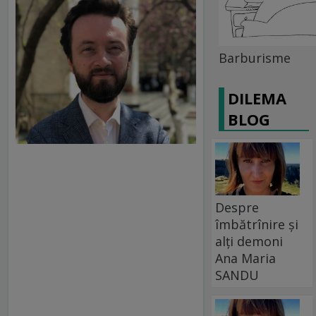
Barburisme
DILEMA
BLOG
Despre
îmbătrînire și
alți demoni
Ana Maria
SANDU