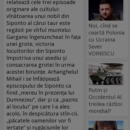
relatează cele trei episoade
originare ale cultului:
vînătoarea unui nobil din
Siponto al cărui taur este
Noi, cînd se
regăsit pe vîrful muntelui
ceartă Polonia
Gargano îngenuncheat în fața
cu Ucraina
unei grote, victoria
Sever
locuitorilor din Siponto
VOINESCU
împotriva unui asediu și
consacrarea grotei în urma
acestei biruințe. Arhanghelul
Mihail i se înfățișează
episcopului de Siponto ca
Putin și
fiind „mereu în prezența lui
Occidentul Al
Dumnezeu“, dar și ca „paznic
treilea război
al locului“ pe care l-a ales:
mondial?
acolo, în despicătura stîn-cii,
„păcatele oamenilor vor fi
iertate“ și rugăciunile lor