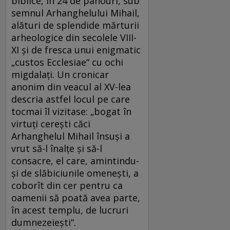
biblice, în 24 de panouri, sub
semnul Arhanghelului Mihail,
alături de splendide mărturii
arheologice din secolele VIII-
XI și de fresca unui enigmatic
„custos Ecclesiae“ cu ochi
migdalați. Un cronicar
anonim din veacul al XV-lea
descria astfel locul pe care
tocmai îl vizitase: „bogat în
virtuți cerești căci
Arhanghelul Mihail însuși a
vrut să-l înalțe și să-l
consacre, el care, amintindu-
și de slăbiciunile omenești, a
coborît din cer pentru ca
oamenii să poată avea parte,
în acest templu, de lucruri
dumnezeiești“.