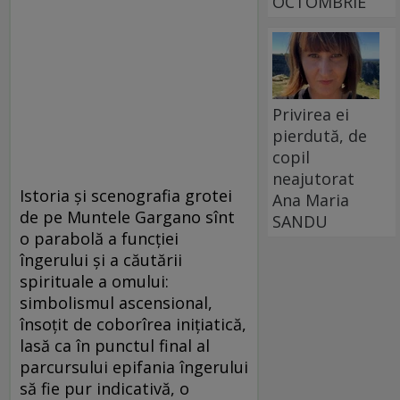
OCTOMBRIE
Privirea ei
pierdută, de
copil
neajutorat
Istoria și scenografia grotei
Ana Maria
de pe Muntele Gargano sînt
SANDU
o parabolă a funcției
îngerului și a căutării
spirituale a omului:
simbolismul ascensional,
însoțit de coborîrea inițiatică,
lasă ca în punctul final al
parcursului epifania îngerului
să fie pur indicativă, o