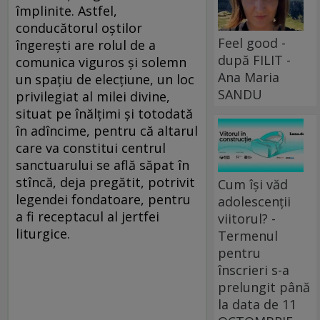
împlinite. Astfel,
conducătorul oștilor
Feel good -
îngerești are rolul de a
după FILIT -
comunica viguros și solemn
Ana Maria
un spațiu de elecțiune, un loc
SANDU
privilegiat al milei divine,
situat pe înălțimi și totodată
în adîncime, pentru că altarul
care va constitui centrul
sanctuarului se află săpat în
stîncă, deja pregătit, potrivit
Cum își văd
legendei fondatoare, pentru
adolescenții
a fi receptacul al jertfei
viitorul? -
liturgice.
Termenul
pentru
înscrieri s-a
prelungit până
la data de 11