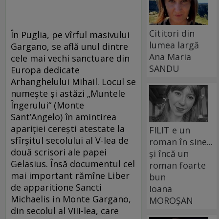
Cititori din
În Puglia, pe vîrful masivului
lumea largă
Gargano, se află unul dintre
Ana Maria
cele mai vechi sanctuare din
SANDU
Europa dedicate
Arhanghelului Mihail. Locul se
numește și astăzi „Muntele
Îngerului“ (Monte
Sant’Angelo) în amintirea
apariției cerești atestate la
FILIT e un
sfîrșitul secolului al V-lea de
roman în sine...
două scrisori ale papei
și încă un
Gelasius. Însă documentul cel
roman foarte
mai important rămîne Liber
bun
de apparitione Sancti
Ioana
Michaelis in Monte Gargano,
MOROȘAN
din secolul al VIII-lea, care