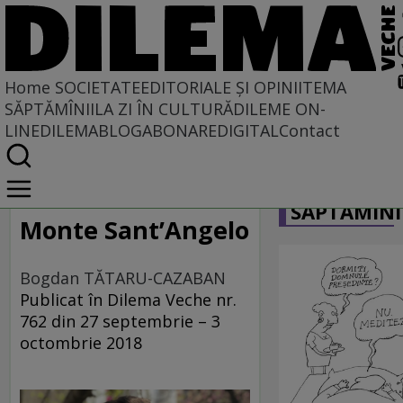
Home
SOCIETATE
EDITORIALE ȘI OPINII
TEMA
SĂPTĂMÎNII
LA ZI ÎN CULTURĂ
DILEME ON-
LINE
DILEMABLOG
ABONARE
DIGITAL
Contact
Home
CARICATU
Societate
SĂPTĂMÎNI
DIN POLUL PLUS
Monte Sant’Angelo
Bogdan TĂTARU-CAZABAN
Publicat în Dilema Veche nr.
762 din 27 septembrie – 3
octombrie 2018