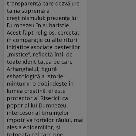
transparență care dezvăluie
taina supremă a
creștinismului: prezența lui
Dumnezeu în euharistie.
Acest fapt religios, cercetat
în comparație cu alte rituri
inițiatice asociate peșterilor
„mistice“, reflectă întîi de
toate identitatea pe care
Arhanghelul, figură
eshatologică a istoriei
mîntuirii, o dobîndește în
lumea creștină: el este
protector al Bisericii ca
popor al lui Dumnezeu,
intercesor al biruințelor
împotriva forțelor răului, mai
ales a epidemiilor, și
totodată cel care ține