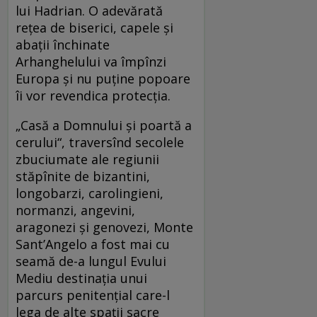
lui Hadrian. O adevărată
rețea de biserici, capele și
abații închinate
Arhanghelului va împînzi
Europa și nu puține popoare
îi vor revendica protecția.
„Casă a Domnului și poartă a
cerului“, traversînd secolele
zbuciumate ale regiunii
stăpînite de bizantini,
longobarzi, carolingieni,
normanzi, angevini,
aragonezi și genovezi, Monte
Sant’Angelo a fost mai cu
seamă de-a lungul Evului
Mediu destinația unui
parcurs penitențial care-l
lega de alte spații sacre