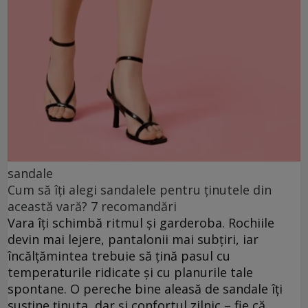
sandale
Cum să îți alegi sandalele pentru ținutele din
această vară? 7 recomandări
Vara îți schimbă ritmul și garderoba. Rochiile
devin mai lejere, pantalonii mai subțiri, iar
încălțămintea trebuie să țină pasul cu
temperaturile ridicate și cu planurile tale
spontane. O pereche bine aleasă de sandale îți
susține ținuta, dar și confortul zilnic – fie că