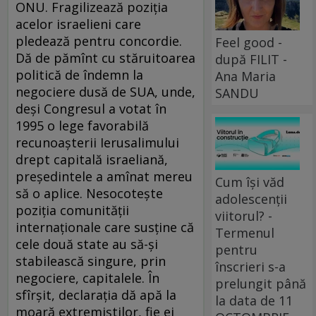
ONU. Fragilizează poziţia
acelor israelieni care
pledează pentru concordie.
Feel good -
Dă de pămînt cu stăruitoarea
după FILIT -
politică de îndemn la
Ana Maria
negociere dusă de SUA, unde,
SANDU
deşi Congresul a votat în
1995 o lege favorabilă
recunoaşterii Ierusalimului
drept capitală israeliană,
preşedintele a amînat mereu
Cum își văd
să o aplice. Nesocoteşte
adolescenții
poziţia comunităţii
viitorul? -
internaţionale care susţine că
Termenul
cele două state au să-şi
pentru
stabilească singure, prin
înscrieri s-a
negociere, capitalele. În
prelungit până
sfîrşit, declaraţia dă apă la
la data de 11
moară extremiştilor, fie ei