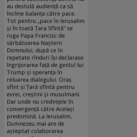
au destulă audienţă ca să
încline balanţa către pace.
Tot pentru „pace în Ierusalim
şi în toată Ţara Sfîntă“ se
ruga Papa Francisc de
sărbătoarea Naşterii
Domnului, după ce în
repetate rînduri îşi declarase
îngrijorarea faţă de gestul lui
Trump şi speranţa în
reluarea dialogului. Oraş
sfînt şi Ţară sfîntă pentru
evrei, creştini şi musulmani.
Dar unde nu credinţele în
convergenţă către Acelaşi
predomină. La Ierusalim,
Dumnezeu mai are de
aşteptat colaborarea