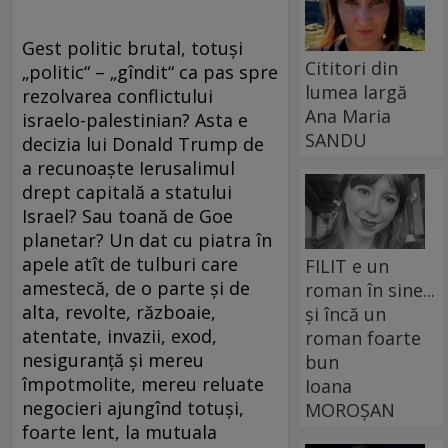
Gest politic brutal, totuşi
Cititori din
„politic“ – „gîndit“ ca pas spre
lumea largă
rezolvarea conflictului
Ana Maria
israelo-palestinian? Asta e
SANDU
decizia lui Donald Trump de
a recunoaşte Ierusalimul
drept capitală a statului
Israel? Sau toană de Goe
planetar? Un dat cu piatra în
apele atît de tulburi care
FILIT e un
amestecă, de o parte şi de
roman în sine...
alta, revolte, războaie,
și încă un
atentate, invazii, exod,
roman foarte
nesiguranţă şi mereu
bun
împotmolite, mereu reluate
Ioana
negocieri ajungînd totuşi,
MOROȘAN
foarte lent, la mutuala