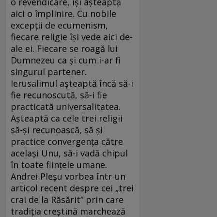
o revendicare, îşi aşteaptă
aici o împlinire. Cu nobile
excepţii de ecumenism,
fiecare religie îşi vede aici de-
ale ei. Fiecare se roagă lui
Dumnezeu ca şi cum i-ar fi
singurul partener.
Ierusalimul aşteaptă încă să-i
fie recunoscută, să-i fie
practicată universalitatea.
Aşteaptă ca cele trei religii
să-şi recunoască, să şi
practice convergenţa către
acelaşi Unu, să-i vadă chipul
în toate fiinţele umane.
Andrei Pleşu vorbea într-un
articol recent despre cei „trei
crai de la Răsărit“ prin care
tradiţia creştină marchează