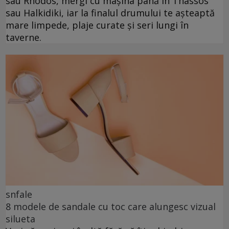
sau Rhodos, mergi cu mașina până în Thassos
sau Halkidiki, iar la finalul drumului te așteaptă
mare limpede, plaje curate și seri lungi în
taverne.
snfale
8 modele de sandale cu toc care alungesc vizual
silueta