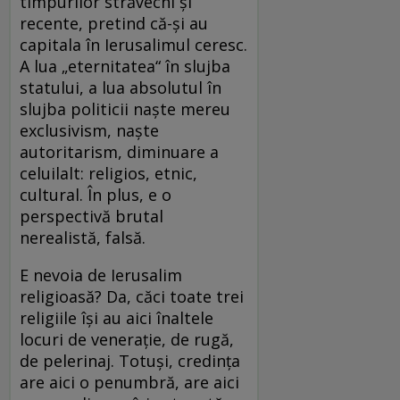
timpurilor străvechi şi
recente, pretind că-şi au
capitala în Ierusalimul ceresc.
A lua „eternitatea“ în slujba
statului, a lua absolutul în
slujba politicii naşte mereu
exclusivism, naşte
autoritarism, diminuare a
celuilalt: religios, etnic,
cultural. În plus, e o
perspectivă brutal
nerealistă, falsă.
E nevoia de Ierusalim
religioasă? Da, căci toate trei
religiile îşi au aici înaltele
locuri de veneraţie, de rugă,
de pelerinaj. Totuşi, credinţa
are aici o penumbră, are aici