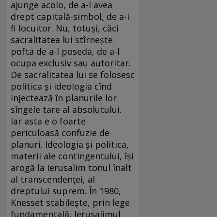
ajunge acolo, de a-l avea
drept capitală-simbol, de a-i
fi locuitor. Nu, totuşi, căci
sacralitatea lui stîrneşte
pofta de a-l poseda, de a-l
ocupa exclusiv sau autoritar.
De sacralitatea lui se folosesc
politica şi ideologia cînd
injectează în planurile lor
sîngele tare al absolutului.
Iar asta e o foarte
periculoasă confuzie de
planuri. Ideologia şi politica,
materii ale contingentului, îşi
arogă la Ierusalim tonul înalt
al transcendenţei, al
dreptului suprem. În 1980,
Knesset stabileşte, prin lege
fundamentală, Ierusalimul