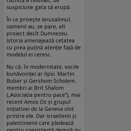
căznită a celuilalt, de
suspiciune gata să erupă.
În ce priveşte Ierusalimul,
oamenii au, se pare, alt
proiect decît Dumnezeu.
Istoria amenajează cetatea
cu prea puţină atenţie faţă de
modelul ei ceresc.
Nu că, în modernitate, vocile
bunăvoinţei ar lipsi. Martin
Buber şi Gershom Scholem,
membri ai Brit Shalom
(„Asociaţia pentru pace“), mai
recent Amos Oz şi grupul
iniţiativei de la Geneva sînt
printre ele. Dar israelienii şi
palestinienii care pledează
pentru coexistenţă demnă nu