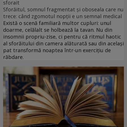
sforait
Sforăitul, somnul fragmentat și oboseala care nu
trece: când zgomotul nopții e un semnal medical
Există o scenă familiară multor cupluri: unul
doarme, celălalt se holbează la tavan. Nu din
insomnii propriu-zise, ci pentru că ritmul haotic
al sforăitului din camera alăturată sau din același
pat transformă noaptea într-un exercițiu de
răbdare.