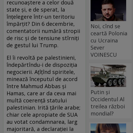
recunoaştere a celor două
state şi, e de sperat, la
înţelegere într-un teritoriu
împărţit? Din 6 decembrie,
Noi, cînd se
comentatorii numără stropii
ceartă Polonia
de risc şi de tensiune stîrniţi
cu Ucraina
de gestul lui Trump.
Sever
VOINESCU
El îi revoltă pe palestinieni,
îndepărtîndu-i de dispoziţia
negocierii. Aţîţînd spiritele,
minează începutul de acord
între Mahmud Abbas şi
Putin și
Hamas, care ar da ceva mai
Occidentul Al
multă coerenţă statului
treilea război
palestinian. Irită ţările arabe;
mondial?
chiar cele apropiate de SUA
au votat condamnarea, larg
majoritară, a declaraţiei la