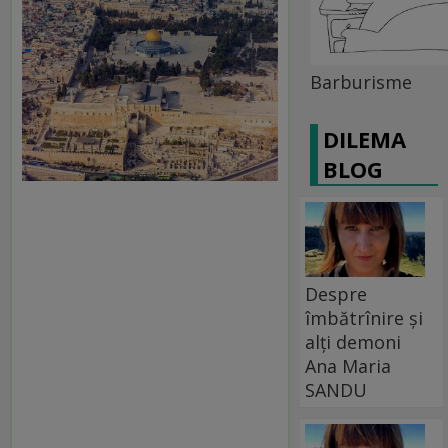
Barburisme
DILEMA
BLOG
Despre
îmbătrînire și
alți demoni
Ana Maria
SANDU