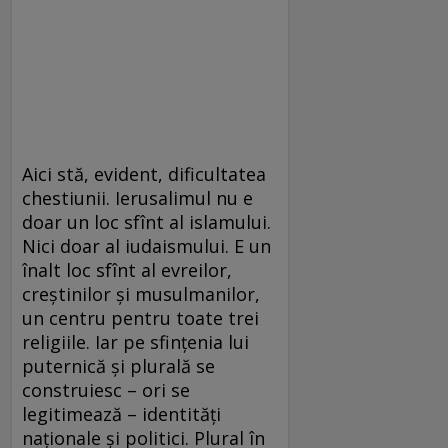
Aici stă, evident, dificultatea
chestiunii. Ierusalimul nu e
doar un loc sfînt al islamului.
Nici doar al iudaismului. E un
înalt loc sfînt al evreilor,
creştinilor şi musulmanilor,
un centru pentru toate trei
religiile. Iar pe sfinţenia lui
puternică şi plurală se
construiesc – ori se
legitimează – identităţi
naţionale şi politici. Plural în