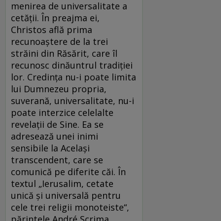
menirea de universalitate a
cetăţii. În preajma ei,
Christos află prima
recunoaştere de la trei
străini din Răsărit, care îl
recunosc dinăuntrul tradiţiei
lor. Credinţa nu-i poate limita
lui Dumnezeu propria,
suverană, universalitate, nu-i
poate interzice celelalte
revelaţii de Sine. Ea se
adresează unei inimi
sensibile la Acelaşi
transcendent, care se
comunică pe diferite căi. În
textul „Ierusalim, cetate
unică şi universală pentru
cele trei religii monoteiste“,
părintele André Scrima