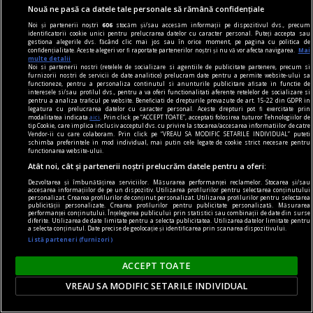
Nouă ne pasă ca datele tale personale să rămână confidențiale
Noi și partenerii noștri
606
stocăm și/sau accesăm informații pe dispozitivul dvs., precum
identificatorii cookie unici pentru prelucrarea datelor cu caracter personal. Puteți accepta sau
gestiona alegerile dvs. făcând clic mai jos sau în orice moment, pe pagina cu politica de
confidențialitate. Aceste alegeri vor fi raportate partenerilor noștri și nu vă vor afecta navigarea.
Mai
multe detalii
Noi si partenerii nostri (retelele de socializare si agentiile de publicitate partenere, precum si
furnizorii nostri de servicii de date analitice) prelucram date pentru a permite website-ului sa
functioneze, pentru a personaliza continutul si anunturile publicitare afisate in functie de
interesele si/sau profilul dvs., pentru a va oferi functionalitati aferente retelelor de socializare si
pentru a analiza traficul pe website. Beneficiati de drepturile prevazute de art. 15-22 din GDPR in
legatura cu prelucrarea datelor cu caracter personal. Aceste drepturi pot fi exercitate prin
modalitatea indicata
aici
. Prin click pe “ACCEPT TOATE”, acceptati folosirea tuturor Tehnologiilor de
tip Cookie, care implica inclusiv acceptul dvs. cu privire la stocarea/accesarea informatiilor de catre
Vendor-ii cu care colaboram. Prin click pe “VREAU SA MODIFIC SETARILE INDIVIDUAL” puteti
schimba preferintele in mod individual, mai putin cele legate de cookie strict necesare pentru
confort
functionarea website-ului.
Produse esențiale pentru confortul casei tale
Atât noi, cât și partenerii noștri prelucrăm datele pentru a oferi:
Confortul unei locuințe nu este dat doar de
Dezvoltarea și îmbunătățirea serviciilor. Măsurarea performanței reclamelor. Stocarea și/sau
accesarea informațiilor de pe un dispozitiv. Utilizarea profilurilor pentru selectarea conținutului
dimensiunea spațiului sau de aspectul
personalizat. Crearea profilurilor de conținut personalizat. Utilizarea profilurilor pentru selectarea
publicității personalizate. Crearea profilurilor pentru publicitate personalizată. Măsurarea
mobilierului, ci de modul în care toate
performanței conținutului. Înțelegerea publicului prin statistici sau combinații de date din surse
diferite. Utilizarea de date limitate pentru a selecta publicitatea. Utilizarea datelor limitate pentru
a selecta conținutul. Date precise de geolocație și identificarea prin scanarea dispozitivului.
elementele funcționează împreună pentru a crea
Listă parteneri (furnizori)
o atmosferă echilibrată.
ACCEPT TOATE
VREAU SA MODIFIC SETARILE INDIVIDUAL