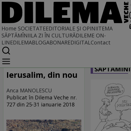
Home
SOCIETATE
EDITORIALE ȘI OPINII
TEMA
SĂPTĂMÎNII
LA ZI ÎN CULTURĂ
DILEME ON-
LINE
DILEMABLOG
ABONARE
DIGITAL
Contact
Home
CARICATU
Societate
SĂPTĂMÎNI
DIN POLUL PLUS
Ierusalim, din nou
Anca MANOLESCU
Publicat în Dilema Veche nr.
727 din 25-31 ianuarie 2018