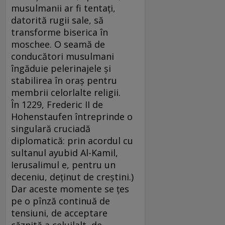
musulmanii ar fi tentaţi,
datorită rugii sale, să
transforme biserica în
moschee. O seamă de
conducători musulmani
îngăduie pelerinajele şi
stabilirea în oraş pentru
membrii celorlalte religii.
În 1229, Frederic II de
Hohenstaufen întreprinde o
singulară cruciadă
diplomatică: prin acordul cu
sultanul ayubid Al-Kamil,
Ierusalimul e, pentru un
deceniu, deţinut de creştini.)
Dar aceste momente se ţes
pe o pînză continuă de
tensiuni, de acceptare