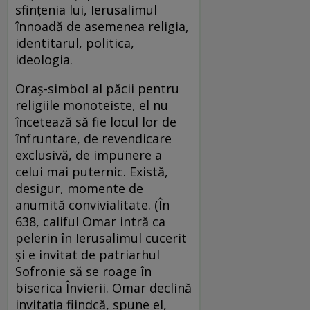
sfinţenia lui, Ierusalimul
înnoadă de asemenea religia,
identitarul, politica,
ideologia.
Oraş-simbol al păcii pentru
religiile monoteiste, el nu
încetează să fie locul lor de
înfruntare, de revendicare
exclusivă, de impunere a
celui mai puternic. Există,
desigur, momente de
anumită convivialitate. (În
638, califul Omar intră ca
pelerin în Ierusalimul cucerit
și e invitat de patriarhul
Sofronie să se roage în
biserica Învierii. Omar declină
invitaţia fiindcă, spune el,