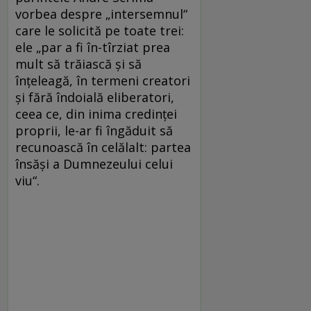
vorbea despre „intersemnul“
care le solicită pe toate trei:
ele „par a fi în-tîrziat prea
mult să trăiască şi să
înţeleagă, în termeni creatori
şi fără îndoială eliberatori,
ceea ce, din inima credinţei
proprii, le-ar fi îngăduit să
recunoască în celălalt: partea
însăşi a Dumnezeului celui
viu“.