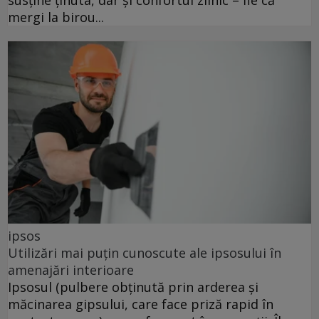
susține ținuta, dar și confortul zilnic – fie că
mergi la birou...
ipsos
Utilizări mai puțin cunoscute ale ipsosului în
amenajări interioare
Ipsosul (pulbere obținută prin arderea și
măcinarea gipsului, care face priză rapid în