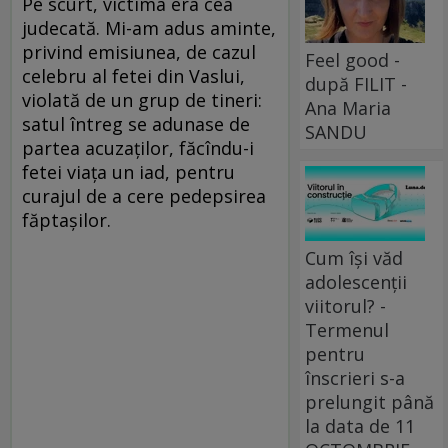
Pe scurt, victima era cea
judecată. Mi-am adus aminte,
privind emisiunea, de cazul
Feel good -
celebru al fetei din Vaslui,
după FILIT -
violată de un grup de tineri:
Ana Maria
satul întreg se adunase de
SANDU
partea acuzaților, făcîndu-i
fetei viața un iad, pentru
curajul de a cere pedepsirea
făptașilor.
Cum își văd
adolescenții
viitorul? -
Termenul
pentru
înscrieri s-a
prelungit până
la data de 11