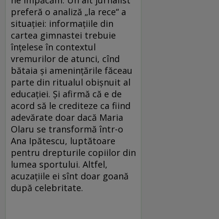
ne împăcăm. Un alt jurnalist
preferă o analiză „la rece“ a
situației: informațiile din
cartea gimnastei trebuie
înțelese în contextul
vremurilor de atunci, cînd
bătaia și amenințările făceau
parte din ri­tu­alul obișnuit al
educației. Și afirmă că e de
acord să le crediteze ca fiind
adevărate doar dacă Maria
Olaru se transformă într-o
Ana Ipătescu, luptătoare
pentru drepturile copiilor din
lumea sportului. Altfel,
acuzațiile ei sînt doar goană
după celebritate.