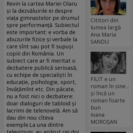
Revin la cartea Mariei Olaru
și la dezvăluirile ei despre
viața gimnastelor pe drumul
Cititori din
spre performanță. Subiectul
lumea largă
este important: e vorba de
Ana Maria
abuzurile fizice și verbale la
SANDU
care sînt sau pot fi supuși
copiii din România. Un
subiect care ar fi meritat o
dezbatere publică serioasă,
cu echipe de specialiști în
FILIT e un
educație, psihologie, sport,
roman în sine...
învățămînt etc. Din păcate,
și încă un
nu a fost nici o dezbatere:
roman foarte
doar dialoguri de tabloid și
bun
lacrimi de telenovelă. Am să
Ioana
dau din nou cîteva
MOROȘAN
exemple.La una dintre
televiziuni, au apărut cei doi