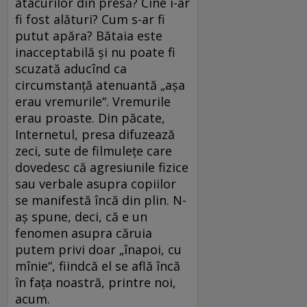
atacurilor din presă? Cine i-ar
fi fost alături? Cum s-ar fi
putut apăra? Bătaia este
inacceptabilă și nu poate fi
scuzată aducînd ca
circumstanță atenuantă „așa
erau vremurile“. Vremurile
erau proaste. Din păcate,
Internetul, presa difuzează
zeci, sute de filmulețe care
dovedesc că agresiunile fizice
sau verbale asupra copiilor
se manifestă încă din plin. N-
aș spune, deci, că e un
fenomen asupra căruia
putem privi doar „înapoi, cu
mînie“, fiindcă el se află încă
în fața noastră, printre noi,
acum.