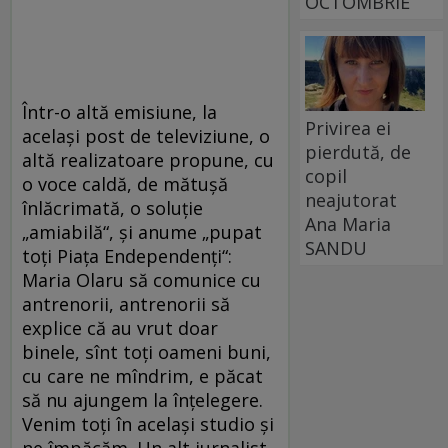
OCTOMBRIE
Într-o altă emisiune, la
Privirea ei
același post de televiziune, o
pierdută, de
altă realizatoare propune, cu
copil
o voce caldă, de mătușă
neajutorat
înlăcrimată, o soluție
Ana Maria
„amiabilă“, și anume „pupat
SANDU
toți Piaţa Endependenți“:
Maria Olaru să comunice cu
antrenorii, antrenorii să
explice că au vrut doar
binele, sînt toți oameni buni,
cu care ne mîndrim, e păcat
să nu ajungem la înțelegere.
Venim toți în același studio și