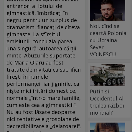
antrenori ai lotului de
gimnastică, îmbrăcați în
negru pentru un surplus de
Noi, cînd se
dramatism, flancați de cîteva
ceartă Polonia
gimnaste. La sfîrșitul
cu Ucraina
emisiunii, concluzia părea
Sever
una singură: autoarea cărții
VOINESCU
minte. Abuzurile suportate
de Maria Olaru au fost
tratate de invitați ca sacrificii
firești în numele
performanței, iar jignirile, ca
niște mici iritări domestice,
Putin și
normale „într-o mare familie,
Occidentul Al
cum este cea a gimnasticii“.
treilea război
Nu au fost lăsate deoparte
mondial?
nici tentativele grosolane de
decredibilizare a „delatoarei“.