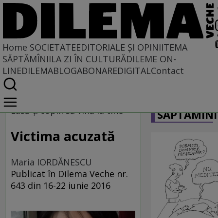
Home
SOCIETATE
EDITORIALE ȘI OPINII
TEMA
SĂPTĂMÎNII
LA ZI ÎN CULTURĂ
DILEME ON-
LINE
DILEMABLOG
ABONARE
DIGITAL
Contact
Home
CARICATU
Societate
Lasă-ţi copiii să vină la tine
SĂPTĂMÎNI
Victima acuzată
Maria IORDĂNESCU
Publicat în Dilema Veche nr.
643 din 16-22 iunie 2016