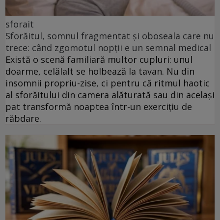
sforait
Sforăitul, somnul fragmentat și oboseala care nu
trece: când zgomotul nopții e un semnal medical
Există o scenă familiară multor cupluri: unul
doarme, celălalt se holbează la tavan. Nu din
insomnii propriu-zise, ci pentru că ritmul haotic
al sforăitului din camera alăturată sau din același
pat transformă noaptea într-un exercițiu de
răbdare.