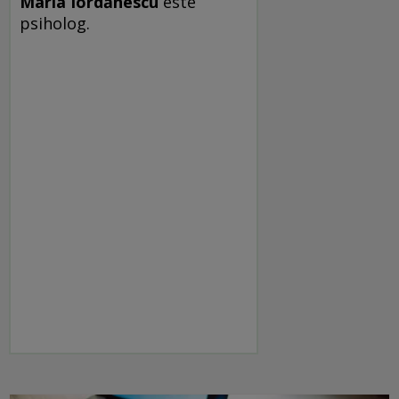
Maria Iordănescu
este
psiholog.