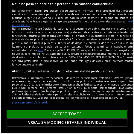
Nouă ne pasă ca datele tale personale să rămână confidențiale
Noi și partenerii noștri
606
stocăm și/sau accesăm informații pe dispozitivul dvs., precum
identificatorii cookie unici pentru prelucrarea datelor cu caracter personal. Puteți accepta sau
cititori
gestiona alegerile dvs. făcând clic mai jos sau în orice moment, pe pagina cu politica de
confidențialitate. Aceste alegeri vor fi raportate partenerilor noștri și nu vă vor afecta navigarea.
Mai
„Insula” care unește. Cum aduni într-un spațiu
multe detalii
Noi si partenerii nostri (retelele de socializare si agentiile de publicitate partenere, precum si
mic o comunitate de cititori?
furnizorii nostri de servicii de date analitice) prelucram date pentru a permite website-ului sa
functioneze, pentru a personaliza continutul si anunturile publicitare afisate in functie de
O comunitate de cititori nu are nevoie de o sală
interesele si/sau profilul dvs., pentru a va oferi functionalitati aferente retelelor de socializare si
pentru a analiza traficul pe website. Beneficiati de drepturile prevazute de art. 15-22 din GDPR in
mare sau de bugete generoase. Are nevoie de
legatura cu prelucrarea datelor cu caracter personal. Aceste drepturi pot fi exercitate prin
modalitatea indicata
aici
. Prin click pe “ACCEPT TOATE”, acceptati folosirea tuturor Tehnologiilor de
intenție clară, organizare și cărți potrivite.
tip Cookie, care implica inclusiv acceptul dvs. cu privire la stocarea/accesarea informatiilor de catre
Vendor-ii cu care colaboram. Prin click pe “VREAU SA MODIFIC SETARILE INDIVIDUAL” puteti
schimba preferintele in mod individual, mai putin cele legate de cookie strict necesare pentru
functionarea website-ului.
Atât noi, cât și partenerii noștri prelucrăm datele pentru a oferi:
Dezvoltarea și îmbunătățirea serviciilor. Măsurarea performanței reclamelor. Stocarea și/sau
accesarea informațiilor de pe un dispozitiv. Utilizarea profilurilor pentru selectarea conținutului
personalizat. Crearea profilurilor de conținut personalizat. Utilizarea profilurilor pentru selectarea
publicității personalizate. Crearea profilurilor pentru publicitate personalizată. Măsurarea
performanței conținutului. Înțelegerea publicului prin statistici sau combinații de date din surse
diferite. Utilizarea de date limitate pentru a selecta publicitatea. Utilizarea datelor limitate pentru
a selecta conținutul. Date precise de geolocație și identificarea prin scanarea dispozitivului.
Listă parteneri (furnizori)
ACCEPT TOATE
VREAU SA MODIFIC SETARILE INDIVIDUAL