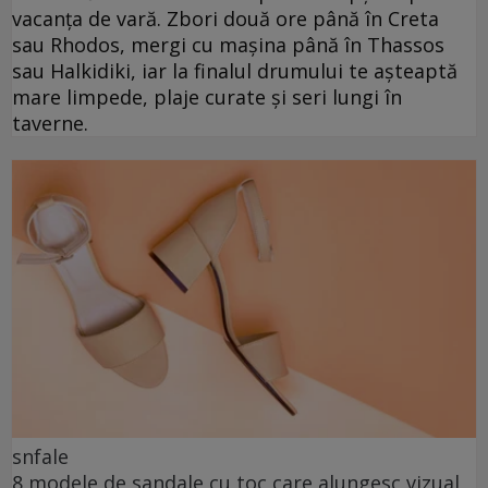
vacanța de vară. Zbori două ore până în Creta
sau Rhodos, mergi cu mașina până în Thassos
sau Halkidiki, iar la finalul drumului te așteaptă
mare limpede, plaje curate și seri lungi în
taverne.
snfale
8 modele de sandale cu toc care alungesc vizual