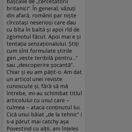
băşcălie de „cercetătorii
britanici“. În general, văzuţi
din afară, românii par nişte
cîrcotaşi neserioşi care dau
cu bîta în baltă şi apoi rîd de
zgomotul făcut. Apoi mai e şi
tentaţia senzaţionalului. Ştiţi
cum sînt formulate ştirile
gen „veste teribilă pentru...“
sau „descoperire şocantă“.
Chiar şi eu am păţit-o. Am dat
un articol unei reviste
cunoscute şi, fără să mă
întrebe, mi-au schimbat titlul
articolului cu unul care –
culmea – ataca conţinutul lui.
Cică unui băiat „de la tehnic“ i
s-a părut mai catchy aşa.
Povestind cu alţii, am înţeles