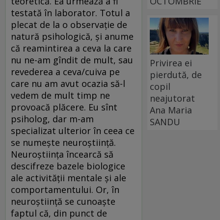
teoretică. Ea urmează a fi
OCTOMBRIE
testată în laborator. Totul a
plecat de la o observaţie de
natură psihologică, şi anume
că reamintirea a ceva la care
nu ne-am gîndit de mult, sau
Privirea ei
revederea a ceva/cuiva pe
pierdută, de
care nu am avut ocazia să-l
copil
vedem de mult timp ne
neajutorat
provoacă plăcere. Eu sînt
Ana Maria
psiholog, dar m-am
SANDU
specializat ulterior în ceea ce
se numeşte neuroştiinţă.
Neuroştiinţa încearcă să
descifreze bazele biologice
ale activităţii mentale şi ale
comportamentului. Or, în
neuroştiinţă se cunoaşte
faptul că, din punct de