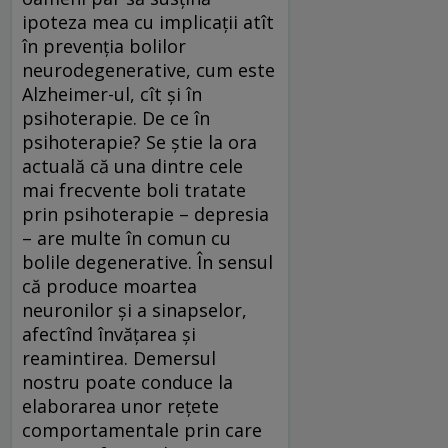
ipoteza mea cu implicaţii atît
în prevenţia bolilor
neurodegenerative, cum este
Alzheimer-ul, cît şi în
psihoterapie. De ce în
psihoterapie? Se ştie la ora
actuală că una dintre cele
mai frecvente boli tratate
prin psihoterapie – depresia
– are multe în comun cu
bolile degenerative. În sensul
că produce moartea
neuronilor şi a sinapselor,
afectînd învăţarea şi
reamintirea. Demersul
nostru poate conduce la
elaborarea unor reţete
comportamentale prin care