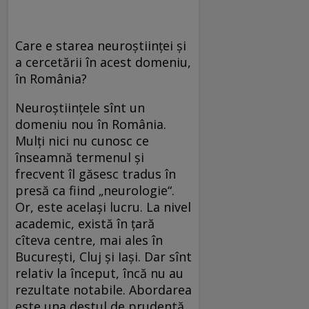
Care e starea neuroştiinţei şi
a cercetării în acest domeniu,
în România?
Neuroştiinţele sînt un
domeniu nou în România.
Mulţi nici nu cunosc ce
înseamnă termenul şi
frecvent îl găsesc tradus în
presă ca fiind „neurologie“.
Or, este acelaşi lucru. La nivel
academic, există în ţară
cîteva centre, mai ales în
Bucureşti, Cluj şi Iaşi. Dar sînt
relativ la început, încă nu au
rezultate notabile. Abordarea
este una destul de prudentă,