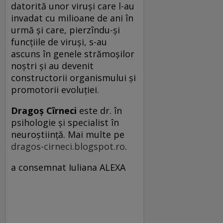
datorită unor viruşi care l-au
invadat cu milioane de ani în
urmă şi care, pierzîndu-şi
funcţiile de viruşi, s-au
ascuns în genele strămoşilor
noştri şi au devenit
constructorii organismului şi
promotorii evoluţiei.
Dragoş Cîrneci
este dr. în
psihologie şi specialist în
neuroştiinţă. Mai multe pe
dragos-cirneci.blogspot.ro
.
a consemnat Iuliana ALEXA