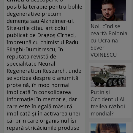
posibilă terapie pentru bolile
degenerative precum
demenţa sau Alzheimer-ul.
Noi, cînd se
Site-urile citau articolul
ceartă Polonia
publicat de Dragoş Cîrneci,
cu Ucraina
împreună cu chimistul Radu
Sever
Silaghi-Dumitrescu, în
VOINESCU
reputata revistă de
specialitate Neural
Regeneration Research, unde
se vorbea despre o anumită
proteină, în mod normal
implicată în consolidarea
Putin și
informaţiei în memorie, dar
Occidentul Al
care este în egală măsură
treilea război
implicată şi în activarea unei
mondial?
căi prin care organismul îşi
repară stricăciunile produse