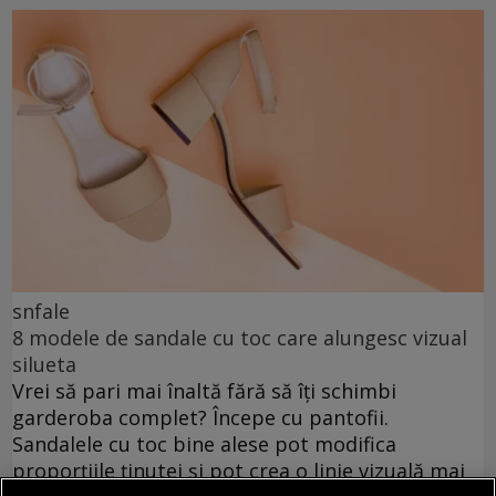
snfale
8 modele de sandale cu toc care alungesc vizual
silueta
Vrei să pari mai înaltă fără să îți schimbi
garderoba complet? Începe cu pantofii.
Sandalele cu toc bine alese pot modifica
proporțiile ținutei și pot crea o linie vizuală mai