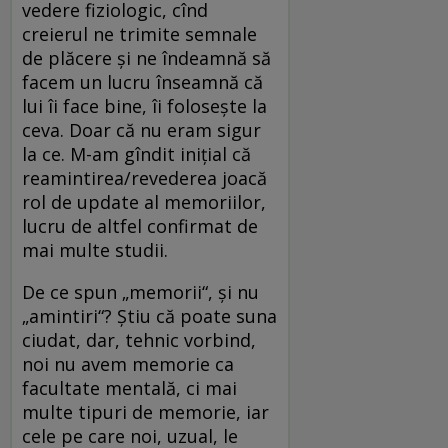
vedere fiziologic, cînd
creierul ne trimite semnale
de plăcere şi ne îndeamnă să
facem un lucru înseamnă că
lui îi face bine, îi foloseşte la
ceva. Doar că nu eram sigur
la ce. M-am gîndit iniţial că
reamintirea/revederea joacă
rol de update al memoriilor,
lucru de altfel confirmat de
mai multe studii.
De ce spun „memorii“, şi nu
„amintiri“? Ştiu că poate suna
ciudat, dar, tehnic vorbind,
noi nu avem memorie ca
facultate mentală, ci mai
multe tipuri de memorie, iar
cele pe care noi, uzual, le