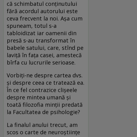
că schimbatul conţinutului
fără acordul autorului este
ceva frecvent la noi. Aşa cum
spuneam, totul s-a
tabloidizat iar oamenii din
presă s-au transformat în
babele satului, care, stînd pe
laviţă în faţa casei, amestecă
bîrfa cu lucrurile serioase.
Vorbiţi-ne despre cartea dvs.
şi despre ceea ce tratează ea.
În ce fel contrazice clişeele
despre mintea umană şi
toată filozofia minţii predată
la Facultatea de psihologie?
La finalul anului trecut, am
scos o carte de neuroştiinţe