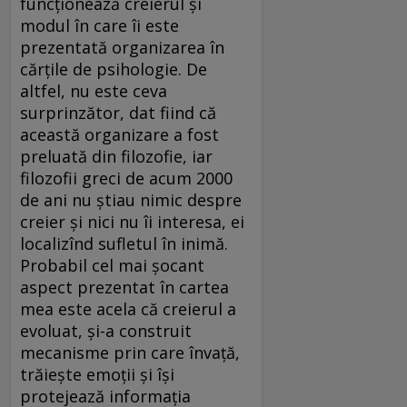
funcţionează creierul şi
modul în care îi este
prezentată organizarea în
cărţile de psihologie. De
altfel, nu este ceva
surprinzător, dat fiind că
această organizare a fost
preluată din filozofie, iar
filozofii greci de acum 2000
de ani nu ştiau nimic despre
creier şi nici nu îi interesa, ei
localizînd sufletul în inimă.
Probabil cel mai şocant
aspect prezentat în cartea
mea este acela că creierul a
evoluat, şi-a construit
mecanisme prin care învaţă,
trăieşte emoţii şi îşi
protejează informaţia