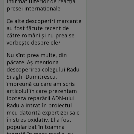
infirmat ulterior de reacţia
presei internaţionale.
Ce alte descoperiri marcante
au fost făcute recent de
către români şi nu prea se
vorbeşte despre ele?
Nu sînt prea multe, din
păcate. Aş menţiona
descoperirea colegului Radu
Silaghi-Dumitrescu,
împreună cu care am scris
articolul în care prezentam
ipoteza reparării ADN-ului.
Radu a intrat în proiectul
meu datorită expertizei sale
în stres oxidativ. El a fost
popularizat în toamna
trecută în mass-media, cu