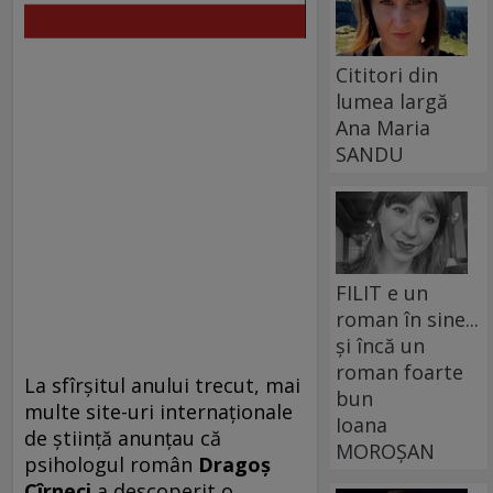
Cititori din
lumea largă
Ana Maria
SANDU
FILIT e un
roman în sine...
și încă un
roman foarte
La sfîrşitul anului trecut, mai
bun
multe site-uri internaţionale
Ioana
de ştiinţă anunţau că
MOROȘAN
psihologul român
Dragoş
Cîrneci
a descoperit o