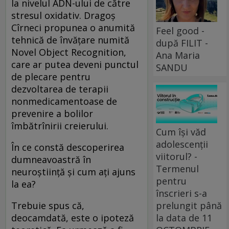
la nivelul ADN-ului de către
stresul oxidativ. Dragoş
Cîrneci propunea o anumită
Feel good -
tehnică de învăţare numită
după FILIT -
Novel Object Recognition,
Ana Maria
care ar putea deveni punctul
SANDU
de plecare pentru
dezvoltarea de terapii
nonmedicamentoase de
prevenire a bolilor
îmbătrînirii creierului.
Cum își văd
adolescenții
În ce constă descoperirea
viitorul? -
dumneavoastră în
Termenul
neuroştiinţă şi cum aţi ajuns
pentru
la ea?
înscrieri s-a
Trebuie spus că,
prelungit până
deocamdată, este o ipoteză
la data de 11