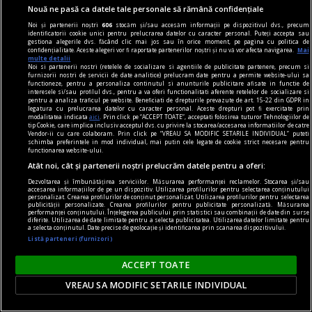
lungă a picioarelor.
Nouă ne pasă ca datele tale personale să rămână confidențiale
Noi și partenerii noștri
606
stocăm și/sau accesăm informații pe dispozitivul dvs., precum
identificatorii cookie unici pentru prelucrarea datelor cu caracter personal. Puteți accepta sau
gestiona alegerile dvs. făcând clic mai jos sau în orice moment, pe pagina cu politica de
confidențialitate. Aceste alegeri vor fi raportate partenerilor noștri și nu vă vor afecta navigarea.
Mai
multe detalii
Noi si partenerii nostri (retelele de socializare si agentiile de publicitate partenere, precum si
furnizorii nostri de servicii de date analitice) prelucram date pentru a permite website-ului sa
functioneze, pentru a personaliza continutul si anunturile publicitare afisate in functie de
interesele si/sau profilul dvs., pentru a va oferi functionalitati aferente retelelor de socializare si
pentru a analiza traficul pe website. Beneficiati de drepturile prevazute de art. 15-22 din GDPR in
legatura cu prelucrarea datelor cu caracter personal. Aceste drepturi pot fi exercitate prin
modalitatea indicata
aici
. Prin click pe “ACCEPT TOATE”, acceptati folosirea tuturor Tehnologiilor de
tip Cookie, care implica inclusiv acceptul dvs. cu privire la stocarea/accesarea informatiilor de catre
Vendor-ii cu care colaboram. Prin click pe “VREAU SA MODIFIC SETARILE INDIVIDUAL” puteti
schimba preferintele in mod individual, mai putin cele legate de cookie strict necesare pentru
functionarea website-ului.
Atât noi, cât și partenerii noștri prelucrăm datele pentru a oferi:
Dezvoltarea și îmbunătățirea serviciilor. Măsurarea performanței reclamelor. Stocarea și/sau
accesarea informațiilor de pe un dispozitiv. Utilizarea profilurilor pentru selectarea conținutului
personalizat. Crearea profilurilor de conținut personalizat. Utilizarea profilurilor pentru selectarea
publicității personalizate. Crearea profilurilor pentru publicitate personalizată. Măsurarea
anvelope
performanței conținutului. Înțelegerea publicului prin statistici sau combinații de date din surse
diferite. Utilizarea de date limitate pentru a selecta publicitatea. Utilizarea datelor limitate pentru
Anvelope all season în oraș: soluție practică sau
a selecta conținutul. Date precise de geolocație și identificarea prin scanarea dispozitivului.
Listă parteneri (furnizori)
compromis?
În oraș, mașina este folosită diferit față de
ACCEPT TOATE
drumurile lungi sau traseele montane. Distanțele
VREAU SA MODIFIC SETARILE INDIVIDUAL
sunt mai scurte, opririle sunt mai dese, vitezele