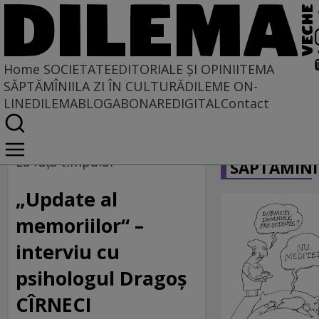
Home
SOCIETATE
EDITORIALE ȘI OPINII
TEMA
SĂPTĂMÎNII
LA ZI ÎN CULTURĂ
DILEME ON-
LINE
DILEMABLOG
ABONARE
DIGITAL
Contact
Home
CARICATU
Societate
La faţa timpului
SĂPTĂMÎNI
„Update al
memoriilor“ –
interviu cu
psihologul Dragoş
CÎRNECI