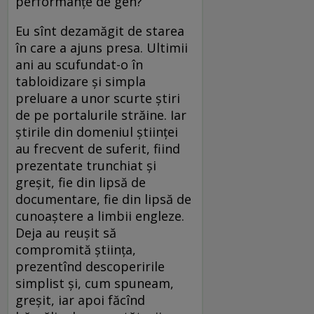
performanţe de gen?
Eu sînt dezamăgit de starea
în care a ajuns presa. Ultimii
ani au scufundat-o în
tabloidizare şi simpla
preluare a unor scurte ştiri
de pe portalurile străine. Iar
ştirile din domeniul ştiinţei
au frecvent de suferit, fiind
prezentate trunchiat şi
greşit, fie din lipsă de
documentare, fie din lipsă de
cunoaştere a limbii engleze.
Deja au reuşit să
compromită ştiinţa,
prezentînd descoperirile
simplist şi, cum spuneam,
greşit, iar apoi făcînd