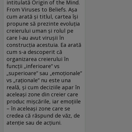
intitulată Origin of the Mind.
From Viruses to Beliefs. Aşa
cum arată şi titlul, cartea îşi
propune să prezinte evoluţia
creierului uman şi rolul pe
care l-au avut viruşii în
construcţia acestuia. Ea arată
cum s-a descoperit că
organizarea creierului în
funcţii „inferioare“ vs
„superioare“ sau „emoţionale“
vs „raţionale“ nu este una
reală, şi cum deciziile apar în
aceleaşi zone din creier care
produc mişcările, iar emoţiile
– în aceleaşi zone care se
credea că răspund de văz, de
atenţie sau de acţiuni.