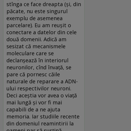
stînga ce face dreapta (şi, din
păcate, nu este singurul
exemplu de asemenea
parcelare). Eu am reuşit o
conectare a datelor din cele
două domenii. Adică am
sesizat că mecanismele
moleculare care se
declanşează în interiorul
neuronilor, cînd învaţă, se
pare că pornesc căile
naturale de reparare a ADN-
ului respectivilor neuroni.
Deci aceştia vor avea o viaţă
mai lungă şi vor fi mai
capabili de a ne ajuta
memoria. Iar studiile recente
din domeniul reamintirii la
oameni par să susţină