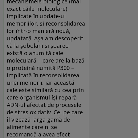
mecanismele biologice (mai
exact căile moleculare)
implicate în update-ul
memoriilor, şi reconsolidarea
lor într-o manieră nouă,
updatată. Aşa am descoperit
că la şobolani şi şoareci
există o anumită cale
moleculară – care are la bază
o proteină numită P300 –
implicată în reconsolidarea
unei memorii, iar această
cale este similară cu cea prin
care organismul îşi repară
ADN-ul afectat de procesele
de stres oxidativ. Cel pe care
îl vizează larga gamă de
alimente care ni se
recomandă a avea efect