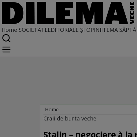
Home
SOCIETATE
EDITORIALE ȘI OPINII
TEMA SĂPTĂ
Home
Societate
Craii de burta veche
Stalin – negociere à la