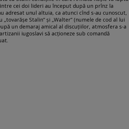
intre cei doi lideri au început după un prînz la
u adresat unul altuia, ca atunci cînd s-au cunoscut,
 „tovarăşe Stalin“ şi „Walter“ (numele de cod al lui
După un demaraj amical al discuţiilor, atmosfera s-a
partizanii iugoslavi să acţioneze sub comandă
uat.