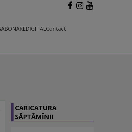
G
ABONARE
DIGITAL
Contact
CARICATURA
SĂPTĂMÎNII