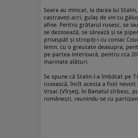
Seara au mîncat, la dacea lui Stalin
castraveţi acri, gulaş de vin cu găl
afine. Pentru grătarul rusesc, se ia
se dezosează, se sărează şi se pip
proaspăt şi stropiţi-i cu coniac Cour
lemn, cu o greutate deasupra, pentru
pe partea interioară, pentru cca 20 
marinate alături.
Se spune că Stalin l-a îmbătat pe Ti
rusească, încît acesta a fost nevoit 
Vrsac (Vîrşeţ), în Banatul sîrbesc, 
româneşti, reunindu-se cu partizanii