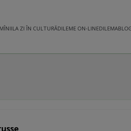
MÎNII
LA ZI ÎN CULTURĂ
DILEME ON-LINE
DILEMABLO
 russe