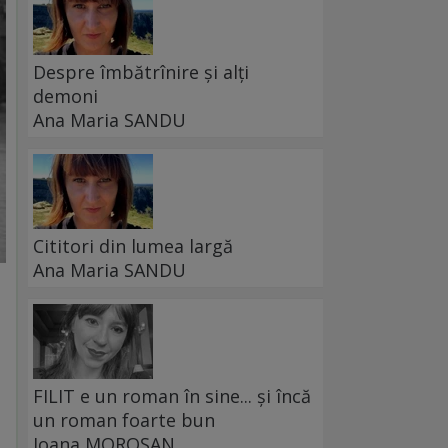
Despre îmbătrînire și alți
demoni
Ana Maria SANDU
Cititori din lumea largă
Ana Maria SANDU
FILIT e un roman în sine... și încă
un roman foarte bun
Ioana MOROȘAN