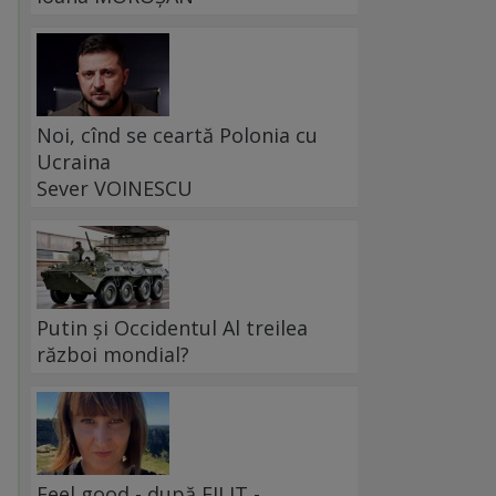
Noi, cînd se ceartă Polonia cu
Ucraina
Sever VOINESCU
Putin și Occidentul Al treilea
război mondial?
Feel good - după FILIT -