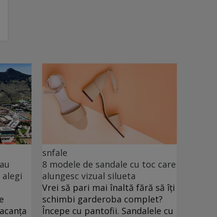
snfale
sau
8 modele de sandale cu toc care
 alegi
alungesc vizual silueta
Vrei să pari mai înaltă fără să îți
e
schimbi garderoba complet?
vacanța
Începe cu pantofii. Sandalele cu