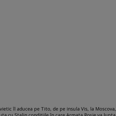
etic îl aducea pe Tito, de pe insula Vis, la Moscova,
ta cu Stalin condiţiile în care Armata Roşie va lupta