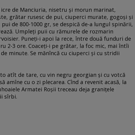
, icre de Manciuria, nisetru şi morun marinat,
uşte, grătar rusesc de pui, ciuperci murate, gogoşi şi
u pui de 800-1000 gr, se despică de-a lungul spinării,
erează. Umpleţi puii cu rămurele de rozmarin
voisier. Puneţi-i apoi la rece, între două funduri de
 2-3 ore. Coaceţi-i pe grătar, la foc mic, mai întîi
de minute. Se mănîncă cu ciuperci şi cu stridii
to atît de tare, cu vin negru georgian şi cu votcă
să amîne cu o zi plecarea. Cînd a revenit acasă, la
puhoaiele Armatei Roşii treceau deja graniţele
 sîrbi.