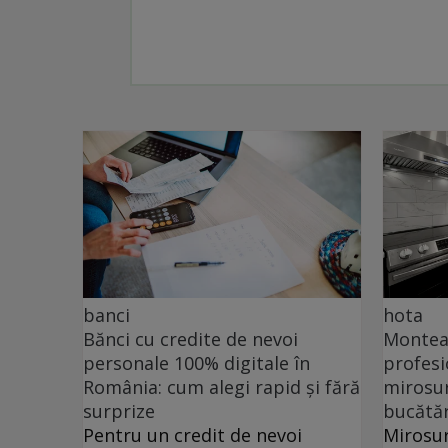
banci
hota
Bănci cu credite de nevoi
Monteaz
personale 100% digitale în
profesi
România: cum alegi rapid și fără
mirosur
surprize
bucătăr
Pentru un credit de nevoi
Mirosur