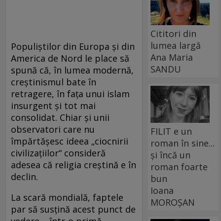
Cititori din
lumea largă
Populiștilor din Europa și din
Ana Maria
America de Nord le place să
SANDU
spună că, în lumea modernă,
creștinismul bate în
retragere, în fața unui islam
insurgent și tot mai
consolidat. Chiar și unii
observatori care nu
FILIT e un
împărtășesc ideea „ciocnirii
roman în sine...
civilizațiilor“ consideră
și încă un
adesea că religia creștină e în
roman foarte
declin.
bun
Ioana
La scară mondială, faptele
MOROȘAN
par să susțină acest punct de
vedere – într-o primă