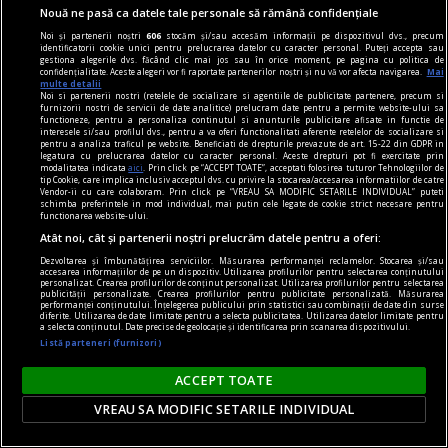
Nouă ne pasă ca datele tale personale să rămână confidențiale
sandale
Noi și partenerii noștri
606
stocăm și/sau accesăm informații pe dispozitivul dvs., precum
identificatorii cookie unici pentru prelucrarea datelor cu caracter personal. Puteți accepta sau
Cum să îți alegi sandalele pentru ținutele din
gestiona alegerile dvs. făcând clic mai jos sau în orice moment, pe pagina cu politica de
confidențialitate. Aceste alegeri vor fi raportate partenerilor noștri și nu vă vor afecta navigarea.
Mai
această vară? 7 recomandări
multe detalii
Noi si partenerii nostri (retelele de socializare si agentiile de publicitate partenere, precum si
Vara îți schimbă ritmul și garderoba. Rochiile
furnizorii nostri de servicii de date analitice) prelucram date pentru a permite website-ului sa
functioneze, pentru a personaliza continutul si anunturile publicitare afisate in functie de
devin mai lejere, pantalonii mai subțiri, iar
interesele si/sau profilul dvs., pentru a va oferi functionalitati aferente retelelor de socializare si
pentru a analiza traficul pe website. Beneficiati de drepturile prevazute de art. 15-22 din GDPR in
încălțămintea trebuie să țină pasul cu
legatura cu prelucrarea datelor cu caracter personal. Aceste drepturi pot fi exercitate prin
modalitatea indicata
aici
. Prin click pe “ACCEPT TOATE”, acceptati folosirea tuturor Tehnologiilor de
temperaturile ridicate și cu planurile tale
tip Cookie, care implica inclusiv acceptul dvs. cu privire la stocarea/accesarea informatiilor de catre
Vendor-ii cu care colaboram. Prin click pe “VREAU SA MODIFIC SETARILE INDIVIDUAL” puteti
spontane. O pereche bine aleasă de sandale îți
schimba preferintele in mod individual, mai putin cele legate de cookie strict necesare pentru
functionarea website-ului.
susține ținuta, dar și confortul zilnic – fie că
Atât noi, cât și partenerii noștri prelucrăm datele pentru a oferi:
mergi la birou...
Dezvoltarea și îmbunătățirea serviciilor. Măsurarea performanței reclamelor. Stocarea și/sau
accesarea informațiilor de pe un dispozitiv. Utilizarea profilurilor pentru selectarea conținutului
personalizat. Crearea profilurilor de conținut personalizat. Utilizarea profilurilor pentru selectarea
publicității personalizate. Crearea profilurilor pentru publicitate personalizată. Măsurarea
performanței conținutului. Înțelegerea publicului prin statistici sau combinații de date din surse
diferite. Utilizarea de date limitate pentru a selecta publicitatea. Utilizarea datelor limitate pentru
a selecta conținutul. Date precise de geolocație și identificarea prin scanarea dispozitivului.
Listă parteneri (furnizori)
ACCEPT TOATE
VREAU SA MODIFIC SETARILE INDIVIDUAL