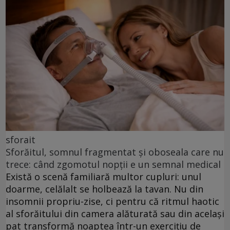
sforait
Sforăitul, somnul fragmentat și oboseala care nu
trece: când zgomotul nopții e un semnal medical
Există o scenă familiară multor cupluri: unul
doarme, celălalt se holbează la tavan. Nu din
insomnii propriu-zise, ci pentru că ritmul haotic
al sforăitului din camera alăturată sau din același
pat transformă noaptea într-un exercițiu de