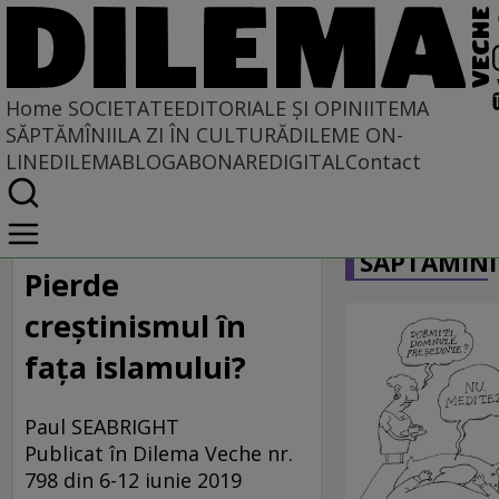
Home
SOCIETATE
EDITORIALE ȘI OPINII
TEMA
SĂPTĂMÎNII
LA ZI ÎN CULTURĂ
DILEME ON-
LINE
DILEMABLOG
ABONARE
DIGITAL
Contact
Home
CARICATU
Societate
SĂPTĂMÎNI
Pierde
creștinismul în
fața islamului?
Paul SEABRIGHT
Publicat în Dilema Veche nr.
798 din 6-12 iunie 2019