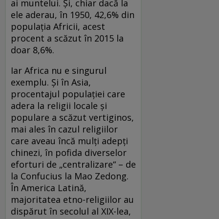
ai muntelui. Și, chiar dacă la
ele aderau, în 1950, 42,6% din
populația Africii, acest
procent a scăzut în 2015 la
doar 8,6%.
Iar Africa nu e singurul
exemplu. Și în Asia,
procentajul populației care
adera la religii locale și
populare a scăzut vertiginos,
mai ales în cazul religiilor
care aveau încă mulți adepți
chinezi, în pofida diverselor
eforturi de „centralizare“ – de
la Confucius la Mao Zedong.
În America Latină,
majoritatea etno-religiilor au
dispărut în secolul al XIX-lea,