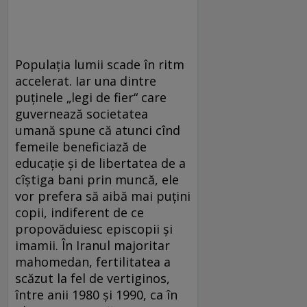
Populația lumii scade în ritm
accelerat. Iar una dintre
puținele „legi de fier“ care
guvernează societatea
umană spune că atunci cînd
femeile beneficiază de
educație și de libertatea de a
cîștiga bani prin muncă, ele
vor prefera să aibă mai puțini
copii, indiferent de ce
propovăduiesc episcopii și
imamii. În Iranul majoritar
mahomedan, fertilitatea a
scăzut la fel de vertiginos,
între anii 1980 și 1990, ca în