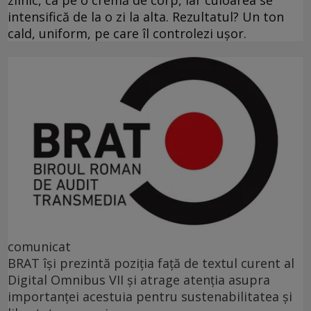
zilnic, ca pe o cremă de corp, iar culoarea se
intensifică de la o zi la alta. Rezultatul? Un ton
cald, uniform, pe care îl controlezi ușor.
comunicat
BRAT își prezintă poziția față de textul curent al
Digital Omnibus VII și atrage atenția asupra
importanței acestuia pentru sustenabilitatea și