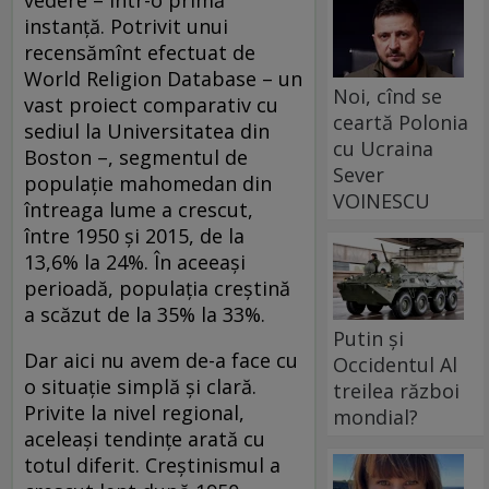
instanță. Potrivit unui
recensămînt efectuat de
World Religion Database – un
Noi, cînd se
vast proiect comparativ cu
ceartă Polonia
sediul la Universitatea din
cu Ucraina
Boston –, segmentul de
Sever
populație mahomedan din
VOINESCU
întreaga lume a crescut,
între 1950 și 2015, de la
13,6% la 24%. În aceeași
perioadă, populația creștină
a scăzut de la 35% la 33%.
Putin și
Dar aici nu avem de-a face cu
Occidentul Al
o situație simplă și clară.
treilea război
Privite la nivel regional,
mondial?
aceleași tendințe arată cu
totul diferit. Creștinismul a