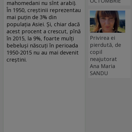
OCTOMBRIE
mahomedani nu sînt arabi).
În 1950, creștinii reprezentau
mai puțin de 3% din
populația Asiei. Și, chiar dacă
acest procent a crescut, pînă
Privirea ei
în 2015, la 9%, foarte mulți
pierdută, de
bebeluși născuți în perioada
copil
1950-2015 nu au mai devenit
neajutorat
creștini.
Ana Maria
SANDU