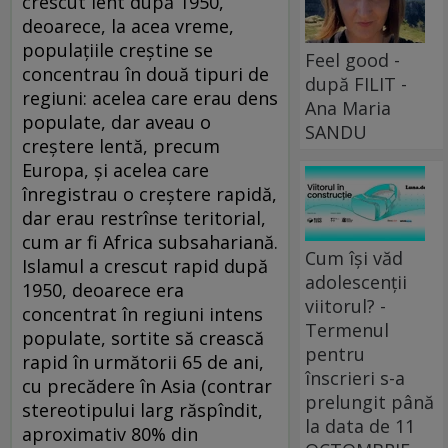
crescut lent după 1950,
deoarece, la acea vreme,
populațiile creștine se
Feel good -
concentrau în două tipuri de
după FILIT -
regiuni: acelea care erau dens
Ana Maria
populate, dar aveau o
SANDU
creștere lentă, precum
Europa, și acelea care
înregistrau o creștere rapidă,
dar erau restrînse teritorial,
cum ar fi Africa subsahariană.
Cum își văd
Islamul a crescut rapid după
adolescenții
1950, deoarece era
viitorul? -
concentrat în regiuni intens
Termenul
populate, sortite să crească
pentru
rapid în următorii 65 de ani,
înscrieri s-a
cu precădere în Asia (contrar
prelungit până
stereotipului larg răspîndit,
la data de 11
aproximativ 80% din