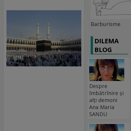
Barburisme
DILEMA
BLOG
Despre
îmbătrînire și
alți demoni
Ana Maria
SANDU