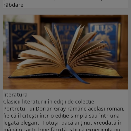
răbdare.
literatura
Clasicii literaturii în ediții de colecție
Portretul lui Dorian Gray rămâne același roman,
fie că îl citești într-o ediție simplă sau într-una
legată elegant. Totuși, dacă ai ținut vreodată în
mână o carte bine făcută, știi că experiența nu