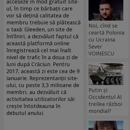
acceseze în mod gratuit site-
ul, în timp ce bărbaţii care
vor să deţină calitatea de
membru trebuie să plătească
Noi, cînd se
o taxă: Gleeden, un site de
ceartă Polonia
întîlniri, a dezvăluit faptul că
cu Ucraina
această platformă online
Sever
înregistrează cel mai înalt
VOINESCU
nivel de trafic în a doua zi de
luni după Crăciun. Pentru
2017, această zi este cea de 9
ianuarie. Reprezentanţii site-
ului, cu peste 3,3 milioane de
Putin și
membri, au dezvăluit că
Occidentul Al
activitatea utilizatorilor săi
treilea război
creşte întotdeauna în
mondial?
debutul anului.