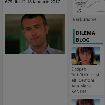
673 din 12-18 ianuarie 2017
Barburisme
DILEMA
BLOG
Despre
îmbătrînire și
alți demoni
Ana Maria
SANDU