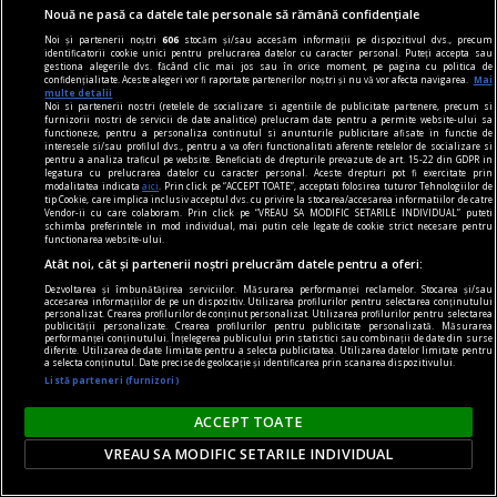
mereu responsabilă
Nouă ne pasă ca datele tale personale să rămână confidențiale
Noroc sau strategie, ce contează mai mult în
Noi și partenerii noștri
606
stocăm și/sau accesăm informații pe dispozitivul dvs., precum
identificatorii cookie unici pentru prelucrarea datelor cu caracter personal. Puteți accepta sau
cadrul divertismentului digital făcut posibil de
gestiona alegerile dvs. făcând clic mai jos sau în orice moment, pe pagina cu politica de
confidențialitate. Aceste alegeri vor fi raportate partenerilor noștri și nu vă vor afecta navigarea.
Mai
către platformele cu jocuri de cazinou
multe detalii
Noi si partenerii nostri (retelele de socializare si agentiile de publicitate partenere, precum si
disponibile în spațiul virtual?
furnizorii nostri de servicii de date analitice) prelucram date pentru a permite website-ului sa
functioneze, pentru a personaliza continutul si anunturile publicitare afisate in functie de
interesele si/sau profilul dvs., pentru a va oferi functionalitati aferente retelelor de socializare si
pentru a analiza traficul pe website. Beneficiati de drepturile prevazute de art. 15-22 din GDPR in
legatura cu prelucrarea datelor cu caracter personal. Aceste drepturi pot fi exercitate prin
modalitatea indicata
aici
. Prin click pe “ACCEPT TOATE”, acceptati folosirea tuturor Tehnologiilor de
tip Cookie, care implica inclusiv acceptul dvs. cu privire la stocarea/accesarea informatiilor de catre
Vendor-ii cu care colaboram. Prin click pe “VREAU SA MODIFIC SETARILE INDIVIDUAL” puteti
schimba preferintele in mod individual, mai putin cele legate de cookie strict necesare pentru
functionarea website-ului.
Atât noi, cât și partenerii noștri prelucrăm datele pentru a oferi:
Dezvoltarea și îmbunătățirea serviciilor. Măsurarea performanței reclamelor. Stocarea și/sau
accesarea informațiilor de pe un dispozitiv. Utilizarea profilurilor pentru selectarea conținutului
personalizat. Crearea profilurilor de conținut personalizat. Utilizarea profilurilor pentru selectarea
publicității personalizate. Crearea profilurilor pentru publicitate personalizată. Măsurarea
performanței conținutului. Înțelegerea publicului prin statistici sau combinații de date din surse
diferite. Utilizarea de date limitate pentru a selecta publicitatea. Utilizarea datelor limitate pentru
a selecta conținutul. Date precise de geolocație și identificarea prin scanarea dispozitivului.
Listă parteneri (furnizori)
ACCEPT TOATE
VREAU SA MODIFIC SETARILE INDIVIDUAL
media convertor
Motive pentru care un media convertor prin