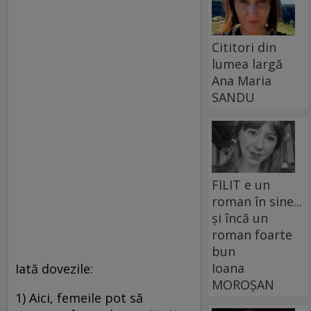
Cititori din
lumea largă
Ana Maria
SANDU
FILIT e un
roman în sine...
și încă un
roman foarte
bun
Ioana
Iată dovezile:
MOROȘAN
1) Aici, femeile pot să