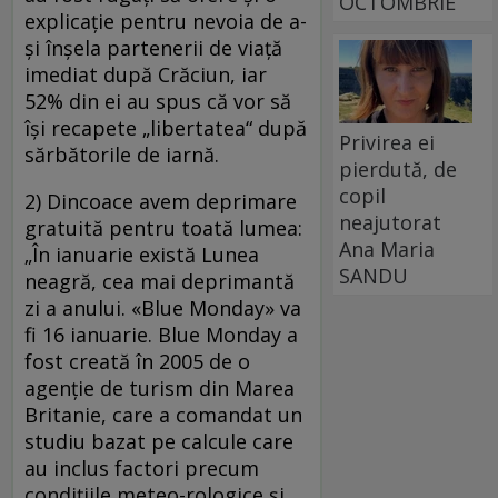
OCTOMBRIE
explicaţie pentru nevoia de a-
şi înşela partenerii de viaţă
imediat după Crăciun, iar
52% din ei au spus că vor să
îşi recapete „libertatea“ după
Privirea ei
sărbătorile de iarnă.
pierdută, de
copil
2) Dincoace avem deprimare
neajutorat
gratuită pentru toată lumea:
Ana Maria
„În ianuarie există Lunea
SANDU
neagră, cea mai deprimantă
zi a anului. «Blue Monday» va
fi 16 ianuarie. Blue Monday a
fost creată în 2005 de o
agenţie de turism din Marea
Britanie, care a comandat un
studiu bazat pe calcule care
au inclus factori precum
condiţiile meteo-rologice şi