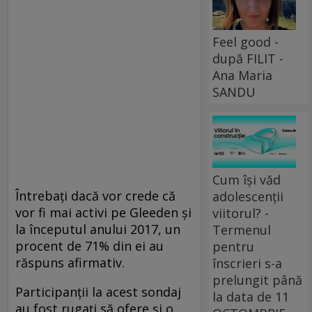
Feel good -
după FILIT -
Ana Maria
SANDU
Cum își văd
Întrebaţi dacă vor crede că
adolescenții
vor fi mai activi pe Gleeden şi
viitorul? -
la începutul anului 2017, un
Termenul
procent de 71% din ei au
pentru
răspuns afirmativ.
înscrieri s-a
prelungit până
Participanţii la acest sondaj
la data de 11
au fost rugaţi să ofere şi o