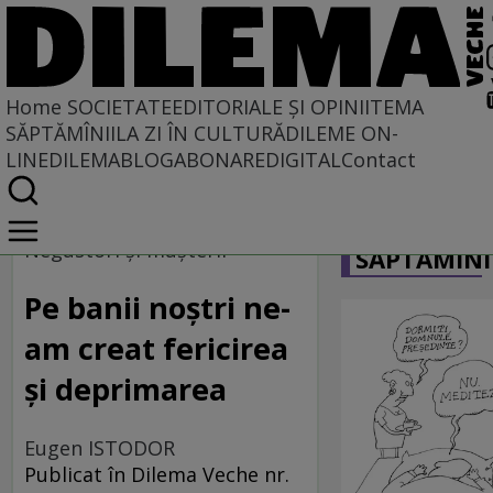
Home
SOCIETATE
EDITORIALE ȘI OPINII
TEMA
SĂPTĂMÎNII
LA ZI ÎN CULTURĂ
DILEME ON-
LINE
DILEMABLOG
ABONARE
DIGITAL
Contact
Home
CARICATU
Societate
Negustori şi muşterii
SĂPTĂMÎNI
Pe banii noştri ne-
am creat fericirea
şi deprimarea
Eugen ISTODOR
Publicat în Dilema Veche nr.