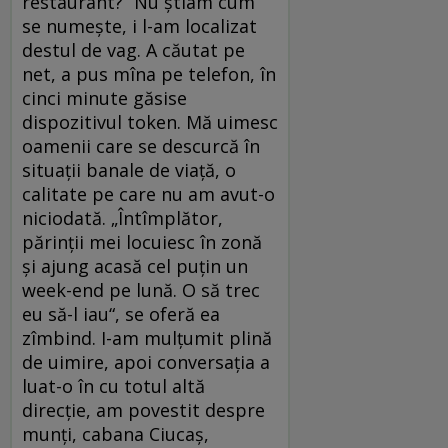
restaurant?“ Nu știam cum
se numește, i l-am localizat
destul de vag. A căutat pe
net, a pus mîna pe telefon, în
cinci minute găsise
dispozitivul token. Mă uimesc
oamenii care se descurcă în
situații banale de viață, o
calitate pe care nu am avut-o
niciodată. „Întîmplător,
părinții mei locuiesc în zonă
și ajung acasă cel puțin un
week-end pe lună. O să trec
eu să-l iau“, se oferă ea
zîmbind. I-am mulțumit plină
de uimire, apoi conversația a
luat-o în cu totul altă
direcție, am povestit despre
munți, cabana Ciucaș,