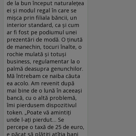
de la bun început naturalețea
ei și modul regal în care se
mișca prin filiala băncii, un
interior standard, ca și cum
ar fi fost pe podiumul unei
prezentări de modă. O ținută
de manechin, tocuri înalte, o
rochie mulată și totuși
business, regulamentar la o
palmă deasupra genunchilor.
Mă întrebam ce naiba căuta
ea acolo. Am revenit după
mai bine de o lună în aceeași
bancă, cu o altă problemă,
îmi pierdusem dispozitivul
token. „Poate vă amintiți
unde l-ați pierdut… Se
percepe o taxă de 25 de euro,
e păcat să plătiți atîția bani