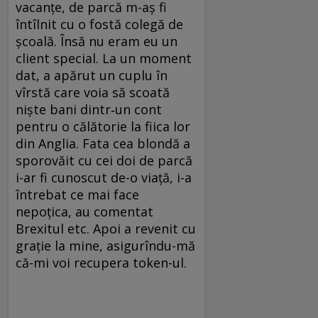
vacanțe, de parcă m-aș fi
întîlnit cu o fostă colegă de
școală. Însă nu eram eu un
client special. La un moment
dat, a apărut un cuplu în
vîrstă care voia să scoată
niște bani dintr‑un cont
pentru o călătorie la fiica lor
din Anglia. Fata cea blondă a
sporovăit cu cei doi de parcă
i-ar fi cunoscut de-o viață, i-a
întrebat ce mai face
nepoțica, au comentat
Brexitul etc. Apoi a revenit cu
grație la mine, asigurîndu-mă
că-mi voi recupera token-ul.