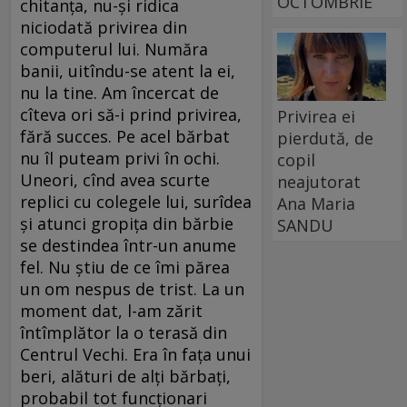
OCTOMBRIE
chitanța, nu-și ridica
niciodată privirea din
computerul lui. Număra
banii, uitîndu-se atent la ei,
nu la tine. Am încercat de
cîteva ori să-i prind privirea,
Privirea ei
fără succes. Pe acel bărbat
pierdută, de
nu îl puteam privi în ochi.
copil
Uneori, cînd avea scurte
neajutorat
replici cu colegele lui, surîdea
Ana Maria
și atunci gropița din bărbie
SANDU
se destindea într-un anume
fel. Nu știu de ce îmi părea
un om nespus de trist. La un
moment dat, l-am zărit
întîmplător la o terasă din
Centrul Vechi. Era în fața unui
beri, alături de alți bărbați,
probabil tot funcționari