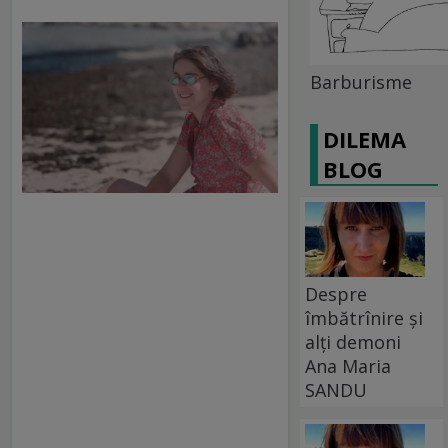
Barburisme
DILEMA
BLOG
Despre
îmbătrînire și
alți demoni
Ana Maria
SANDU