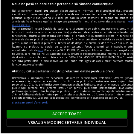
Nouă ne pasă ca datele tale personale să rămână confidențiale
Noi și partenerii noștri
606
stocăm și/sau accesăm informații pe dispozitivul dvs., precum
identificatorii cookie unici pentru prelucrarea datelor cu caracter personal. Puteți accepta sau
gestiona alegerile dvs. făcând clic mai jos sau în orice moment, pe pagina cu politica de
confidențialitate. Aceste alegeri vor fi raportate partenerilor noștri și nu vă vor afecta navigarea.
Mai
multe detalii
Noi si partenerii nostri (retelele de socializare si agentiile de publicitate partenere, precum si
furnizorii nostri de servicii de date analitice) prelucram date pentru a permite website-ului sa
functioneze, pentru a personaliza continutul si anunturile publicitare afisate in functie de
interesele si/sau profilul dvs., pentru a va oferi functionalitati aferente retelelor de socializare si
pentru a analiza traficul pe website. Beneficiati de drepturile prevazute de art. 15-22 din GDPR in
legatura cu prelucrarea datelor cu caracter personal. Aceste drepturi pot fi exercitate prin
vinuri premium
modalitatea indicata
aici
. Prin click pe “ACCEPT TOATE”, acceptati folosirea tuturor Tehnologiilor de
tip Cookie, care implica inclusiv acceptul dvs. cu privire la stocarea/accesarea informatiilor de catre
Vinuri premium - selecții exclusiviste pentru
Vendor-ii cu care colaboram. Prin click pe “VREAU SA MODIFIC SETARILE INDIVIDUAL” puteti
schimba preferintele in mod individual, mai putin cele legate de cookie strict necesare pentru
cunoscători
functionarea website-ului.
Atât noi, cât și partenerii noștri prelucrăm datele pentru a oferi:
În lumea vinului, diferența dintre un produs
Dezvoltarea și îmbunătățirea serviciilor. Măsurarea performanței reclamelor. Stocarea și/sau
obișnuit și o experiență memorabilă este dată de
accesarea informațiilor de pe un dispozitiv. Utilizarea profilurilor pentru selectarea conținutului
personalizat. Crearea profilurilor de conținut personalizat. Utilizarea profilurilor pentru selectarea
origine, rafinament și atenția la detalii. Pentru
publicității personalizate. Crearea profilurilor pentru publicitate personalizată. Măsurarea
performanței conținutului. Înțelegerea publicului prin statistici sau combinații de date din surse
cunoscători, alegerea nu se rezumă la o simplă
diferite. Utilizarea de date limitate pentru a selecta publicitatea. Utilizarea datelor limitate pentru
a selecta conținutul. Date precise de geolocație și identificarea prin scanarea dispozitivului.
băutură, ci la o expresie a terroir-ului, a tradiției
Listă parteneri (furnizori)
și a măiestriei vinificatorului.
ACCEPT TOATE
VREAU SA MODIFIC SETARILE INDIVIDUAL