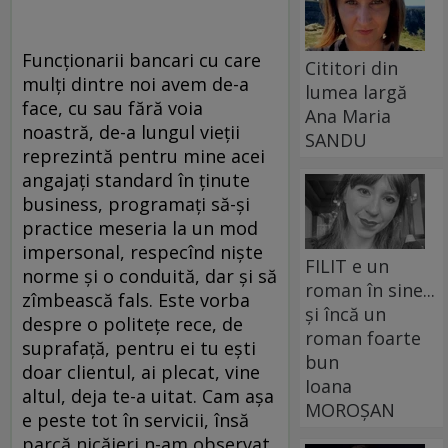
Funcționarii bancari cu care
Cititori din
mulți dintre noi avem de-a
lumea largă
face, cu sau fără voia
Ana Maria
noastră, de-a lungul vieții
SANDU
reprezintă pentru mine acei
angajați standard în ținute
business, programați să-și
practice meseria la un mod
impersonal, respecînd niște
FILIT e un
norme și o conduită, dar și să
roman în sine...
zîmbească fals. Este vorba
și încă un
despre o politețe rece, de
roman foarte
suprafață, pentru ei tu ești
bun
doar clientul, ai plecat, vine
Ioana
altul, deja te-a uitat. Cam așa
MOROȘAN
e peste tot în servicii, însă
parcă nicăieri n-am observat