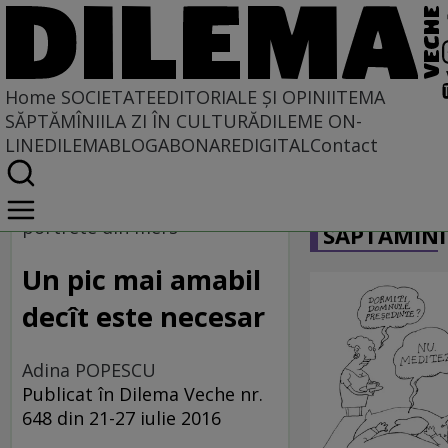
Home
SOCIETATE
EDITORIALE ȘI OPINII
TEMA
SĂPTĂMÎNII
LA ZI ÎN CULTURĂ
DILEME ON-
LINE
DILEMABLOG
ABONARE
DIGITAL
Contact
Home
CARICATU
Societate
portrete din mers
SĂPTĂMÎNI
MASS COMEDIA
Un pic mai amabil
decît este necesar
Adina POPESCU
Publicat în Dilema Veche nr.
648 din 21-27 iulie 2016