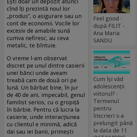
Ești doar un depozit atunci
cînd îți prezintă noul lor
„produs“, o asigurare sau un
Feel good -
cont de economii. Vocile lor
după FILIT -
excesiv de amabile sună
Ana Maria
cumva nefiresc, au ceva
SANDU
metalic, te bîntuie.
O vreme l-am observat
discret pe unul dintre casierii
unei bănci unde aveam
Cum își văd
treabă cam de două ori pe
adolescenții
lună. Un bărbat bine, în jur
viitorul? -
de 40 de ani, impecabil, genul
Termenul
familist serios, cu o gropiță
pentru
în bărbie. Pentru că lucra la
înscrieri s-a
casierie, unde interacțiunea
prelungit până
cu clientul e minimă, adică
la data de 11
dai sau iei banii, primești