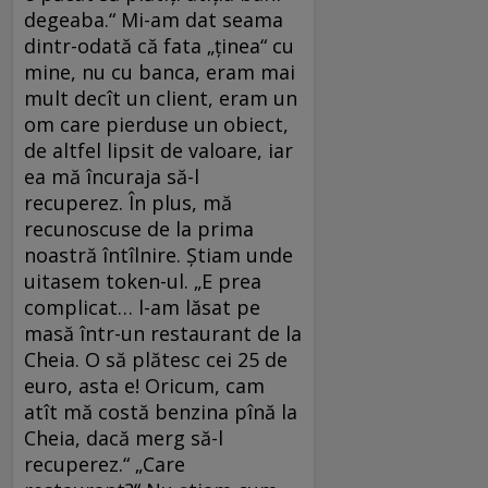
degeaba.“ Mi-am dat seama
dintr-odată că fata „ținea“ cu
mine, nu cu banca, eram mai
mult decît un client, eram un
om care pierduse un obiect,
de altfel lipsit de valoare, iar
ea mă încuraja să-l
recuperez. În plus, mă
recunoscuse de la prima
noastră întîlnire. Știam unde
uitasem token-ul. „E prea
complicat… l-am lăsat pe
masă într-un restaurant de la
Cheia. O să plătesc cei 25 de
euro, asta e! Oricum, cam
atît mă costă benzina pînă la
Cheia, dacă merg să-l
recuperez.“ „Care