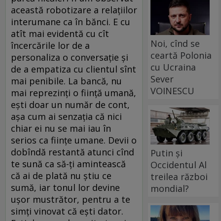
această robotizare a relațiilor
interumane ca în bănci. E cu
atît mai evidentă cu cît
Noi, cînd se
încercările lor de a
ceartă Polonia
personaliza o conversație și
cu Ucraina
de a empatiza cu clientul sînt
Sever
mai penibile. La bancă, nu
VOINESCU
mai reprezinți o ființă umană,
ești doar un număr de cont,
așa cum ai senzația că nici
chiar ei nu se mai iau în
serios ca ființe umane. Devii o
dobîndă restantă atunci cînd
Putin și
te sună ca să-ți amintească
Occidentul Al
că ai de plată nu știu ce
treilea război
sumă, iar tonul lor devine
mondial?
ușor mustrător, pentru a te
simți vinovat că ești dator.