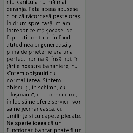
nici canicula nu mă mai
deranja. Fata aceea adusese
o briză răcoroasă peste oraș.
În drum spre casă, m‑am
întrebat ce mă șocase, de
fapt, atît de tare. În fond,
atitudinea ei generoasă și
plină de prietenie era una
perfect normală. Însă noi, în
țările noastre bananiere, nu
sîntem obișnuiți cu
normalitatea. Sîntem
obișnuiți, în schimb, cu
„dușmanii“, cu oameni care,
în loc să ne ofere servicii, vor
să ne jecmănească, cu
umilințe și cu capete plecate.
Ne sperie ideea că un
funcționar bancar poate fi un