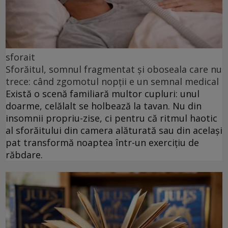
sforait
Sforăitul, somnul fragmentat și oboseala care nu
trece: când zgomotul nopții e un semnal medical
Există o scenă familiară multor cupluri: unul
doarme, celălalt se holbează la tavan. Nu din
insomnii propriu-zise, ci pentru că ritmul haotic
al sforăitului din camera alăturată sau din același
pat transformă noaptea într-un exercițiu de
răbdare.