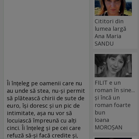
Cititori din
lumea largă
Ana Maria
SANDU
FILIT e un
Îi înţeleg pe oamenii care nu
roman în sine...
au unde să stea, nu-şi permit
și încă un
să plătească chirii de sute de
roman foarte
euro, îşi doresc şi un pic de
bun
intimitate, aşa nu vor să
Ioana
locuiască împreună cu alţi
MOROȘAN
cinci. Îi înţeleg şi pe cei care
refuză să-şi facă credite şi,