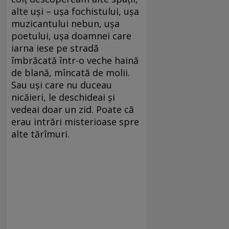
alte uşi – uşa fochistului, uşa
muzicantului nebun, uşa
poetului, uşa doamnei care
iarna iese pe stradă
îmbrăcată într-o veche haină
de blană, mîncată de molii.
Sau uşi care nu duceau
nicăieri, le deschideai şi
vedeai doar un zid. Poate că
erau intrări misterioase spre
alte tărîmuri.