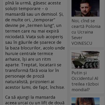
pînă la urmă, găsesc aceste
soluţii temporare – o
mansardă sau un demisol. Şi,
de multe ori, „temporar“
Noi, cînd se
devine pe „termen lung“, un
ceartă Polonia
termen care nu mai expiră
cu Ucraina
niciodată. Viaţa sub acoperiş
Sever
sau în găurile de şoarece de
VOINESCU
la baza blocurilor, acolo unde
huruie centrale termice
arhaice, îşi are un ritm
aparte. Treptat, locatarii se
transformă fără voia lor în
Putin și
personaje de proză
Occidentul Al
naturalistă, prizonieri ai
treilea război
acestor lumi, de fapt, închise.
mondial?
Ca să ajungi la mansarda
aceea urcai cu un lift de două