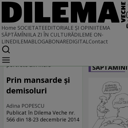
Home
SOCIETATE
EDITORIALE ȘI OPINII
TEMA
SĂPTĂMÎNII
LA ZI ÎN CULTURĂ
DILEME ON-
LINE
DILEMABLOG
ABONARE
DIGITAL
Contact
Home
CARICATU
Societate
portrete din mers
SĂPTĂMÎNI
MASS COMEDIA
Prin mansarde şi
demisoluri
Adina POPESCU
Publicat în Dilema Veche nr.
566 din 18-23 decembrie 2014