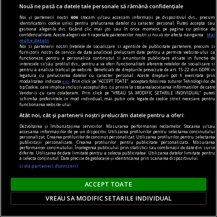
Nouă ne pasă ca datele tale personale să rămână confidențiale
cunoscători
Noi și partenerii noștri
606
stocăm și/sau accesăm informații pe dispozitivul dvs., precum
În lumea vinului, diferența dintre un produs
identificatorii cookie unici pentru prelucrarea datelor cu caracter personal. Puteți accepta sau
gestiona alegerile dvs. făcând clic mai jos sau în orice moment, pe pagina cu politica de
obișnuit și o experiență memorabilă este dată de
confidențialitate. Aceste alegeri vor fi raportate partenerilor noștri și nu vă vor afecta navigarea.
Mai
multe detalii
origine, rafinament și atenția la detalii. Pentru
Noi si partenerii nostri (retelele de socializare si agentiile de publicitate partenere, precum si
furnizorii nostri de servicii de date analitice) prelucram date pentru a permite website-ului sa
cunoscători, alegerea nu se rezumă la o simplă
functioneze, pentru a personaliza continutul si anunturile publicitare afisate in functie de
interesele si/sau profilul dvs., pentru a va oferi functionalitati aferente retelelor de socializare si
băutură, ci la o expresie a terroir-ului, a tradiției
pentru a analiza traficul pe website. Beneficiati de drepturile prevazute de art. 15-22 din GDPR in
legatura cu prelucrarea datelor cu caracter personal. Aceste drepturi pot fi exercitate prin
și a măiestriei vinificatorului.
modalitatea indicata
aici
. Prin click pe “ACCEPT TOATE”, acceptati folosirea tuturor Tehnologiilor de
tip Cookie, care implica inclusiv acceptul dvs. cu privire la stocarea/accesarea informatiilor de catre
Vendor-ii cu care colaboram. Prin click pe “VREAU SA MODIFIC SETARILE INDIVIDUAL” puteti
schimba preferintele in mod individual, mai putin cele legate de cookie strict necesare pentru
functionarea website-ului.
Atât noi, cât și partenerii noștri prelucrăm datele pentru a oferi:
Dezvoltarea și îmbunătățirea serviciilor. Măsurarea performanței reclamelor. Stocarea și/sau
accesarea informațiilor de pe un dispozitiv. Utilizarea profilurilor pentru selectarea conținutului
personalizat. Crearea profilurilor de conținut personalizat. Utilizarea profilurilor pentru selectarea
publicității personalizate. Crearea profilurilor pentru publicitate personalizată. Măsurarea
performanței conținutului. Înțelegerea publicului prin statistici sau combinații de date din surse
diferite. Utilizarea de date limitate pentru a selecta publicitatea. Utilizarea datelor limitate pentru
a selecta conținutul. Date precise de geolocație și identificarea prin scanarea dispozitivului.
Listă parteneri (furnizori)
ACCEPT TOATE
VREAU SA MODIFIC SETARILE INDIVIDUAL