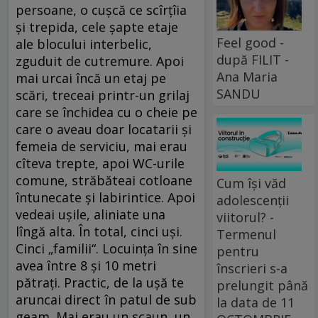
persoane, o cuşcă ce scîrţîia
şi trepida, cele şapte etaje
Feel good -
ale blocului interbelic,
după FILIT -
zguduit de cutremure. Apoi
Ana Maria
mai urcai încă un etaj pe
SANDU
scări, treceai printr-un grilaj
care se închidea cu o cheie pe
care o aveau doar locatarii şi
femeia de serviciu, mai erau
cîteva trepte, apoi WC-urile
comune, străbăteai cotloane
Cum își văd
întunecate şi labirintice. Apoi
adolescenții
vedeai uşile, aliniate una
viitorul? -
lîngă alta. În total, cinci uşi.
Termenul
Cinci „familii“. Locuinţa în sine
pentru
avea între 8 şi 10 metri
înscrieri s-a
pătraţi. Practic, de la uşă te
prelungit până
aruncai direct în patul de sub
la data de 11
geam. Mai erau un scaun, un