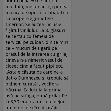
domn pe la 50 de ani, cu
mustaţă, meloman, îşi punea
muzică de operă, probabil ca
să acopere zgomotele
tinerilor. Se auzea inclusiv
fîşîitul vinilului. La 8, glasuri
se certau cu femeia de
serviciu pe culoar, din te miri
ce – mucuri de ţigară pe
preşul de la intrarea cu grilaj,
cineva n-a nimerit vasul de
closet cînd a făcut pipi etc.
„Asta e căsuţa pe care ne-a
dat-o Dumnezeu şi trebuie să
o ţinem curată!“, vocifera
bătrîna. Ea locuia la prima
uşă pe stînga, după grilaj. Pe
la 8,30 era ora micului dejun,
un miros de cîrnat prăjit