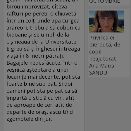
OCTOMBRIE
birou improvizat, cîteva
rafturi pe pereţi, o chiuvetă
într-un colţ, unde apa curgea
arareori, trebuia să cobori cu
bidoane şi se umpli de la
Privirea ei
cişmeaua de la Universitate.
pierdută, de
E greu să-ţi înghesui întreaga
copil
viaţă în 8 metri pătraţi.
neajutorat
Bagajele nedesfăcute, într-o
Ana Maria
veşnică aşteptare a unei
SANDU
locuinţe mai decente, pot sta
foarte bine sub pat. Şi doi
oameni pot sta pe pat ca să
împartă o sticlă cu vin, atît
de aproape de cer, atît de
departe de oraş, ascultînd
zgomotele din jur.