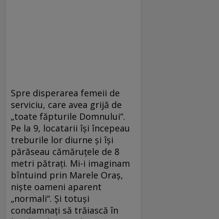
Spre disperarea femeii de
serviciu, care avea grijă de
„toate făpturile Domnului“.
Pe la 9, locatarii îşi începeau
treburile lor diurne şi îşi
părăseau cămăruţele de 8
metri pătraţi. Mi-i imaginam
bîntuind prin Marele Oraş,
nişte oameni aparent
„normali“. Şi totuşi
condamnaţi să trăiască în