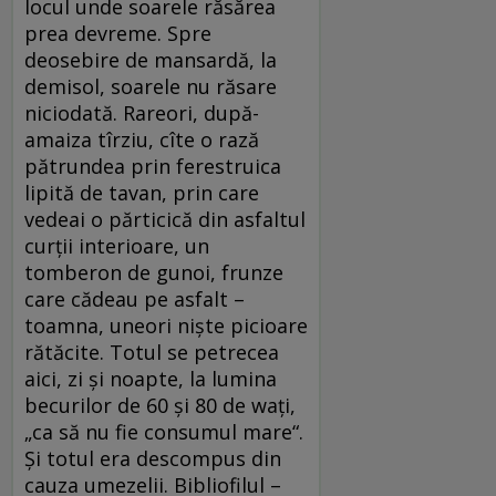
locul unde soarele răsărea
prea devreme. Spre
deosebire de mansardă, la
demisol, soarele nu răsare
niciodată. Rareori, după-
amaiza tîrziu, cîte o rază
pătrundea prin ferestruica
lipită de tavan, prin care
vedeai o părticică din asfaltul
curţii interioare, un
tomberon de gunoi, frunze
care cădeau pe asfalt –
toamna, uneori nişte picioare
rătăcite. Totul se petrecea
aici, zi şi noapte, la lumina
becurilor de 60 şi 80 de waţi,
„ca să nu fie consumul mare“.
Şi totul era descompus din
cauza umezelii. Bibliofilul –