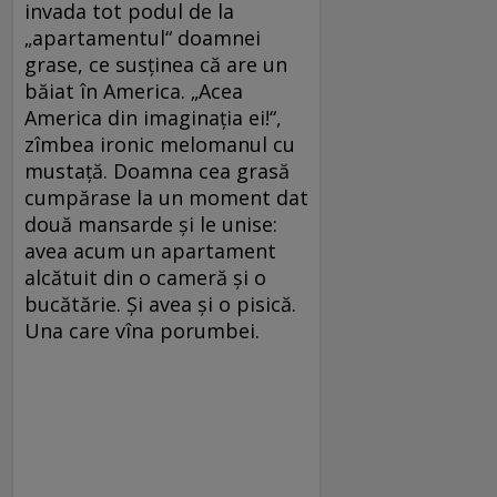
invada tot podul de la
„apartamentul“ doamnei
grase, ce susţinea că are un
băiat în America. „Acea
America din imaginaţia ei!“,
zîmbea ironic melomanul cu
mustaţă. Doamna cea grasă
cumpărase la un moment dat
două mansarde şi le unise:
avea acum un apartament
alcătuit din o cameră şi o
bucătărie. Şi avea şi o pisică.
Una care vîna porumbei.