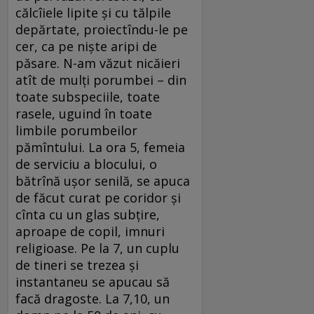
călcîiele lipite şi cu tălpile
depărtate, proiectîndu-le pe
cer, ca pe nişte aripi de
păsare. N-am văzut nicăieri
atît de mulţi porumbei – din
toate subspeciile, toate
rasele, uguind în toate
limbile porumbeilor
pămîntului. La ora 5, femeia
de serviciu a blocului, o
bătrînă uşor senilă, se apuca
de făcut curat pe coridor şi
cînta cu un glas subţire,
aproape de copil, imnuri
religioase. Pe la 7, un cuplu
de tineri se trezea şi
instantaneu se apucau să
facă dragoste. La 7,10, un