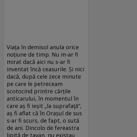
Viaţa în demisol anula orice
noţiune de timp. Nu m-ar fi
mirat dacă aici nu s-ar fi
inventat încă ceasurile. Şi nici
dacă, după cele zece minute
pe care le petreceam
scotocind printre cărţile
anticarului, în momentul în
care aş fi ieşit „la suprafaţă“,
aş fi aflat că în Oraşul de sus
s-ar fi scurs, de fapt, o sută
de ani. Dincolo de fereastra
lipită de tavan, nu existau