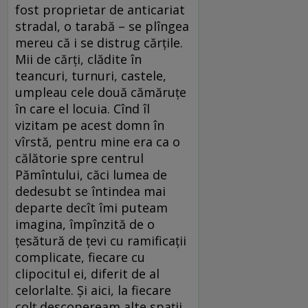
fost proprietar de anticariat
stradal, o tarabă – se plîngea
mereu că i se distrug cărţile.
Mii de cărţi, clădite în
teancuri, turnuri, castele,
umpleau cele două cămăruţe
în care el locuia. Cînd îl
vizitam pe acest domn în
vîrstă, pentru mine era ca o
călătorie spre centrul
Pămîntului, căci lumea de
dedesubt se întindea mai
departe decît îmi puteam
imagina, împînzită de o
ţesătură de ţevi cu ramificaţii
complicate, fiecare cu
clipocitul ei, diferit de al
celorlalte. Şi aici, la fiecare
colţ descopeream alte spaţii,