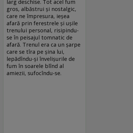
larg deschise. Tot acel fum
gros, albăstrui și nostalgic,
care ne împresura, ieșea
afară prin ferestrele și ușile
trenului personal, risipindu-
se în peisajul tomnatic de
afară. Trenul era ca un șarpe
care se tîra pe șina lui,
lepădîndu-și învelișurile de
fum în soarele blînd al
amiezii, sufocîndu-se.