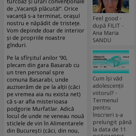
turcoaz și urări convenționale
de „Vacanță plăcută!“. Orice
vacanță s-a terminat, orașul
Feel good -
nostru e năpădit de tristețe.
după FILIT -
Vom depinde doar de interior
Ana Maria
și de propriile noastre
SANDU
gînduri.
Pe la sfîrșitul anilor ’90,
plecam din gara Basarab cu
un tren personal spre
Cum își văd
comuna Basarabi, unde
adolescenții
auziserăm de pe la alții (căci
viitorul? -
pe vremea aia nu exista net)
Termenul
că s-ar afla misterioasa
pentru
podgorie Murfatlar. Adică
înscrieri s-a
locul de unde ne veneau nouă
prelungit până
sticlele de vin în Alimentarele
la data de 11
din București (căci, din nou,