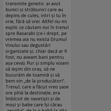
transmite genetic: ai avut
bunici și străbunici care au
depins de cules, intri și tu în
vrie, fără să vrei. Altfel nu-mi
explic ce căutam noi în trenul
spre Basarabi (ce-i drept, pe
vremea aia nu exista Drumul
Vinului sau degustări
organizate și, chiar dacă ar fi
fost, nu aveam bani pentru
așa ceva). Pur și simplu voiam
să ieșim din oraș, să ne
bucurăm de toamnă și să
bem vin „de la producători“.
Trenul, care a făcut vreo șase
ore pînă la destinație, era
îmbîcsit de navetiști și de
moși și babe care își cărau
„recolta“, de la o haltă la alta,