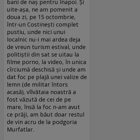
bani de naș pentru înapoi. Și
uite-așa, ne am pomenit a
doua zi, pe 15 octombrie,
într-un Costinești complet
pustiu, unde nici unui
localnic nu-i mai ardea deja
de vreun turism estival, unde
politiștii din sat se uitau la
filme porno, la video, în unica
cîrciumă deschisă și unde am
dat foc pe plajă unei valize de
lemn (de militar întors
acasă), vîlvătaia noastră a
fost văzută de cei de pe
mare, însă la foc n-am avut
ce prăji, am băut doar restul
de vin acru de la podgoria
Murfatlar.