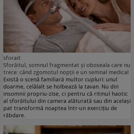
sforait
Sforăitul, somnul fragmentat și oboseala care nu
trece: când zgomotul nopții e un semnal medical
Există o scenă familiară multor cupluri: unul
doarme, celălalt se holbează la tavan. Nu din
insomnii propriu-zise, ci pentru că ritmul haotic
al sforăitului din camera alăturată sau din același
pat transformă noaptea într-un exercițiu de
răbdare.