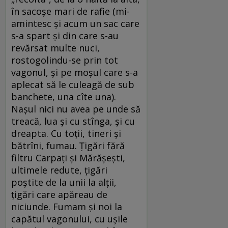
în sacoșe mari de rafie (mi-
amintesc și acum un sac care
s-a spart și din care s-au
revărsat multe nuci,
rostogolindu-se prin tot
vagonul, și pe moșul care s-a
aplecat să le culeagă de sub
banchete, una cîte una).
Nașul nici nu avea pe unde să
treacă, lua și cu stînga, și cu
dreapta. Cu toții, tineri și
bătrîni, fumau. Țigări fără
filtru Carpați și Mărășești,
ultimele redute, țigări
poștite de la unii la alții,
țigări care apăreau de
niciunde. Fumam și noi la
capătul vagonului, cu ușile