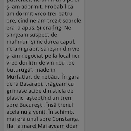
și am adormit. Probabil că
am dormit vreo trei-patru
ore, cînd ne-am trezit soarele
era la apus. Și era frig. Ne
simțeam suspect de
mahmuri și ne durea capul,
ne-am grăbit să ieșim din vie
și am negociat pe la localnici
vreo doi litri de vin nou „de
buturugă“, made in
Murfatlar, de nebăut. În gara
de la Basarabi, trăgeam cu
grimase acide din sticla de
plastic, așteptînd un tren
spre București. Însă trenul
acela nu a venit. În schimb,
mai era unul spre Constanța.
Hai la mare! Mai aveam doar