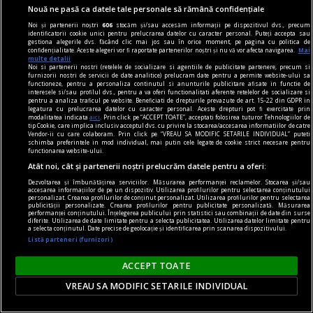
Nouă ne pasă ca datele tale personale să rămână confidențiale
ipsos
Noi și partenerii noștri
606
stocăm și/sau accesăm informații pe dispozitivul dvs., precum
Utilizări mai puțin cunoscute ale ipsosului în
identificatorii cookie unici pentru prelucrarea datelor cu caracter personal. Puteți accepta sau
gestiona alegerile dvs. făcând clic mai jos sau în orice moment, pe pagina cu politica de
amenajări interioare
confidențialitate. Aceste alegeri vor fi raportate partenerilor noștri și nu vă vor afecta navigarea.
Mai
multe detalii
Ipsosul (pulbere obținută prin arderea și
Noi si partenerii nostri (retelele de socializare si agentiile de publicitate partenere, precum si
furnizorii nostri de servicii de date analitice) prelucram date pentru a permite website-ului sa
măcinarea gipsului, care face priză rapid în
functioneze, pentru a personaliza continutul si anunturile publicitare afisate in functie de
interesele si/sau profilul dvs., pentru a va oferi functionalitati aferente retelelor de socializare si
contact cu apa) apare frecvent în reparații. Îl
pentru a analiza traficul pe website. Beneficiati de drepturile prevazute de art. 15-22 din GDPR in
legatura cu prelucrarea datelor cu caracter personal. Aceste drepturi pot fi exercitate prin
folosești pentru a umple găuri sau pentru a fixa
modalitatea indicata
aici
. Prin click pe “ACCEPT TOATE”, acceptati folosirea tuturor Tehnologiilor de
tip Cookie, care implica inclusiv acceptul dvs. cu privire la stocarea/accesarea informatiilor de catre
doze electrice și, de multe ori, te oprești aici.
Vendor-ii cu care colaboram. Prin click pe “VREAU SA MODIFIC SETARILE INDIVIDUAL” puteti
schimba preferintele in mod individual, mai putin cele legate de cookie strict necesare pentru
functionarea website-ului.
Atât noi, cât și partenerii noștri prelucrăm datele pentru a oferi:
Dezvoltarea și îmbunătățirea serviciilor. Măsurarea performanței reclamelor. Stocarea și/sau
accesarea informațiilor de pe un dispozitiv. Utilizarea profilurilor pentru selectarea conținutului
personalizat. Crearea profilurilor de conținut personalizat. Utilizarea profilurilor pentru selectarea
publicității personalizate. Crearea profilurilor pentru publicitate personalizată. Măsurarea
performanței conținutului. Înțelegerea publicului prin statistici sau combinații de date din surse
diferite. Utilizarea de date limitate pentru a selecta publicitatea. Utilizarea datelor limitate pentru
a selecta conținutul. Date precise de geolocație și identificarea prin scanarea dispozitivului.
Listă parteneri (furnizori)
ACCEPT TOATE
VREAU SA MODIFIC SETARILE INDIVIDUAL