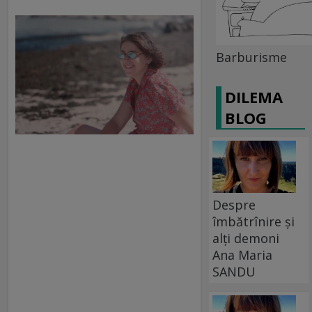
Barburisme
DILEMA
BLOG
Despre
îmbătrînire și
alți demoni
Ana Maria
SANDU