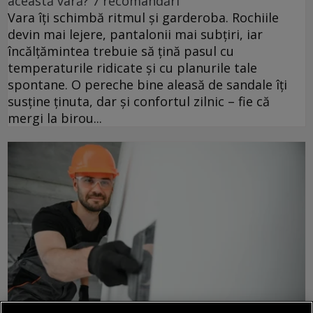
această vară? 7 recomandări
Vara îți schimbă ritmul și garderoba. Rochiile
devin mai lejere, pantalonii mai subțiri, iar
încălțămintea trebuie să țină pasul cu
temperaturile ridicate și cu planurile tale
spontane. O pereche bine aleasă de sandale îți
susține ținuta, dar și confortul zilnic – fie că
mergi la birou...