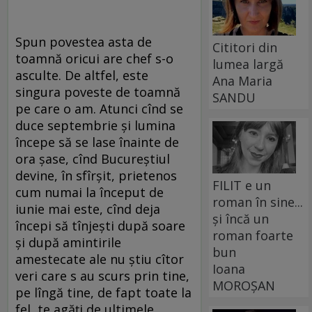
Spun povestea asta de
Cititori din
toamnă oricui are chef s-o
lumea largă
asculte. De altfel, este
Ana Maria
singura poveste de toamnă
SANDU
pe care o am. Atunci cînd se
duce septembrie și lumina
începe să se lase înainte de
ora șase, cînd Bucureștiul
devine, în sfîrșit, prietenos
FILIT e un
cum numai la început de
roman în sine...
iunie mai este, cînd deja
și încă un
începi să tînjești după soare
roman foarte
și după amintirile
bun
amestecate ale nu știu cîtor
Ioana
veri care s au scurs prin tine,
MOROȘAN
pe lîngă tine, de fapt toate la
fel, te agăți de ultimele