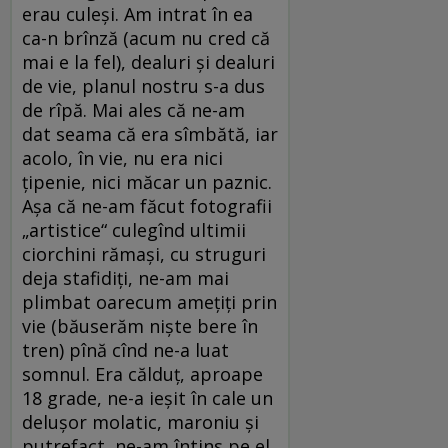
erau culeși. Am intrat în ea
ca-n brînză (acum nu cred că
mai e la fel), dealuri și dealuri
de vie, planul nostru s-a dus
de rîpă. Mai ales că ne-am
dat seama că era sîmbătă, iar
acolo, în vie, nu era nici
țipenie, nici măcar un paznic.
Așa că ne-am făcut fotografii
„artistice“ culegînd ultimii
ciorchini rămași, cu struguri
deja stafidiți, ne-am mai
plimbat oarecum amețiți prin
vie (băuserăm niște bere în
tren) pînă cînd ne-a luat
somnul. Era călduț, aproape
18 grade, ne-a ieșit în cale un
delușor molatic, maroniu și
putrefact, ne-am întins pe el