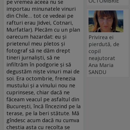
OCTOMBRIE
pe vremea aceea nu se
importau minunatele vinuri
din Chile… tot ce vedeai pe
rafturi erau Jidvei, Cotnari,
Murfatlar). Plecăm cu un plan
oarecum hazardat: eu și
Privirea ei
prietenul meu pletos și
pierdută, de
fotograf să ne dăm drept
copil
tineri jurnaliști, să ne
neajutorat
infiltrăm în podgorie și să
Ana Maria
degustăm niște vinuri mai de
SANDU
soi. Era octombrie, frenezia
mustului și a vinului nou ne
cuprinsese, chiar dacă ne
făceam veacul pe asfaltul din
București, încă lîncezind pe la
terase, pe la beri stătute. Mă
gîndesc acum dacă nu cumva
chestia asta cu recolta se