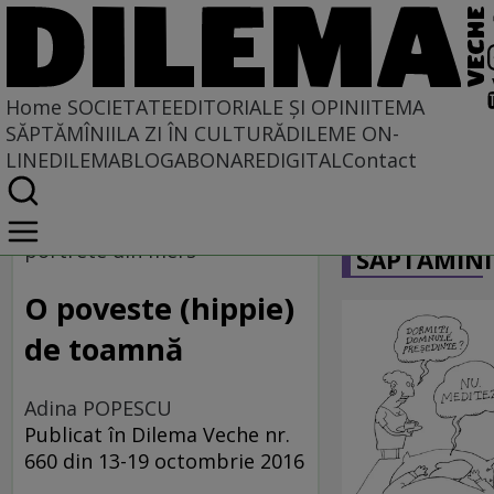
Home
SOCIETATE
EDITORIALE ȘI OPINII
TEMA
SĂPTĂMÎNII
LA ZI ÎN CULTURĂ
DILEME ON-
LINE
DILEMABLOG
ABONARE
DIGITAL
Contact
Home
CARICATU
Societate
portrete din mers
SĂPTĂMÎNI
MASS COMEDIA
O poveste (hippie)
de toamnă
Adina POPESCU
Publicat în Dilema Veche nr.
660 din 13-19 octombrie 2016