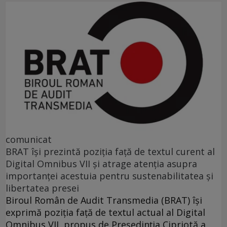
comunicat
BRAT își prezintă poziția față de textul curent al
Digital Omnibus VII și atrage atenția asupra
importanței acestuia pentru sustenabilitatea și
libertatea presei
Biroul Român de Audit Transmedia (BRAT) își
exprimă poziția față de textul actual al Digital
Omnibus VII, propus de Președinția Cipriotă a