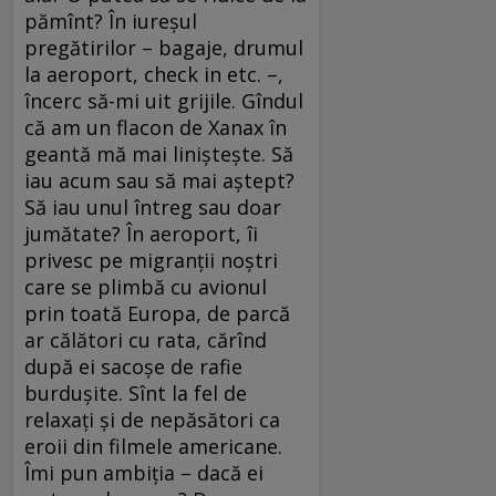
pămînt? În iureșul
pregătirilor – bagaje, drumul
la aeroport, check in etc. –,
încerc să-mi uit grijile. Gîndul
că am un flacon de Xanax în
geantă mă mai liniștește. Să
iau acum sau să mai aștept?
Să iau unul întreg sau doar
jumătate? În aeroport, îi
privesc pe migranții noștri
care se plimbă cu avionul
prin toată Europa, de parcă
ar călători cu rata, cărînd
după ei sacoșe de rafie
burdușite. Sînt la fel de
relaxați și de nepăsători ca
eroii din filmele americane.
Îmi pun ambiția – dacă ei