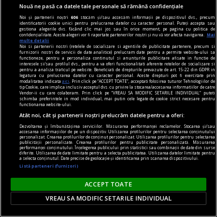
folosești pentru a umple găuri sau pentru a fixa
Nouă ne pasă ca datele tale personale să rămână confidențiale
doze electrice și, de multe ori, te oprești aici.
Noi și partenerii noștri
606
stocăm și/sau accesăm informații pe dispozitivul dvs., precum
identificatorii cookie unici pentru prelucrarea datelor cu caracter personal. Puteți accepta sau
gestiona alegerile dvs. făcând clic mai jos sau în orice moment, pe pagina cu politica de
confidențialitate. Aceste alegeri vor fi raportate partenerilor noștri și nu vă vor afecta navigarea.
Mai
multe detalii
Noi si partenerii nostri (retelele de socializare si agentiile de publicitate partenere, precum si
furnizorii nostri de servicii de date analitice) prelucram date pentru a permite website-ului sa
functioneze, pentru a personaliza continutul si anunturile publicitare afisate in functie de
interesele si/sau profilul dvs., pentru a va oferi functionalitati aferente retelelor de socializare si
pentru a analiza traficul pe website. Beneficiati de drepturile prevazute de art. 15-22 din GDPR in
legatura cu prelucrarea datelor cu caracter personal. Aceste drepturi pot fi exercitate prin
modalitatea indicata
aici
. Prin click pe “ACCEPT TOATE”, acceptati folosirea tuturor Tehnologiilor de
tip Cookie, care implica inclusiv acceptul dvs. cu privire la stocarea/accesarea informatiilor de catre
Vendor-ii cu care colaboram. Prin click pe “VREAU SA MODIFIC SETARILE INDIVIDUAL” puteti
schimba preferintele in mod individual, mai putin cele legate de cookie strict necesare pentru
functionarea website-ului.
Atât noi, cât și partenerii noștri prelucrăm datele pentru a oferi:
Dezvoltarea și îmbunătățirea serviciilor. Măsurarea performanței reclamelor. Stocarea și/sau
accesarea informațiilor de pe un dispozitiv. Utilizarea profilurilor pentru selectarea conținutului
personalizat. Crearea profilurilor de conținut personalizat. Utilizarea profilurilor pentru selectarea
publicității personalizate. Crearea profilurilor pentru publicitate personalizată. Măsurarea
performanței conținutului. Înțelegerea publicului prin statistici sau combinații de date din surse
diferite. Utilizarea de date limitate pentru a selecta publicitatea. Utilizarea datelor limitate pentru
a selecta conținutul. Date precise de geolocație și identificarea prin scanarea dispozitivului.
vinuri premium
Listă parteneri (furnizori)
Vinuri premium - selecții exclusiviste pentru
cunoscători
ACCEPT TOATE
În lumea vinului, diferența dintre un produs
VREAU SA MODIFIC SETARILE INDIVIDUAL
obișnuit și o experiență memorabilă este dată de