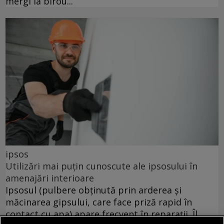
mergi la birou...
ipsos
Utilizări mai puțin cunoscute ale ipsosului în
amenajări interioare
Ipsosul (pulbere obținută prin arderea și
măcinarea gipsului, care face priză rapid în
contact cu apa) apare frecvent în reparații. Îl