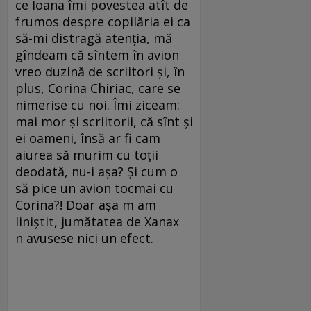
ce Ioana îmi povestea atît de
frumos despre copilăria ei ca
să-mi distragă atenția, mă
gîndeam că sîntem în avion
vreo duzină de scriitori și, în
plus, Corina Chiriac, care se
nimerise cu noi. Îmi ziceam:
mai mor și scriitorii, că sînt și
ei oameni, însă ar fi cam
aiurea să murim cu toții
deodată, nu-i așa? Și cum o
să pice un avion tocmai cu
Corina?! Doar așa m am
liniștit, jumătatea de Xanax
n avusese nici un efect.