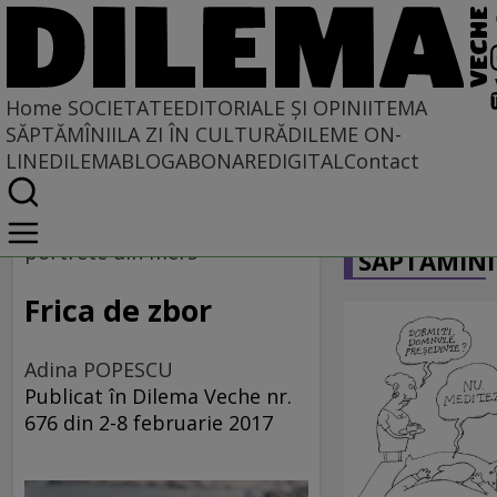
Home
SOCIETATE
EDITORIALE ȘI OPINII
TEMA
SĂPTĂMÎNII
LA ZI ÎN CULTURĂ
DILEME ON-
LINE
DILEMABLOG
ABONARE
DIGITAL
Contact
Home
CARICATU
Societate
portrete din mers
SĂPTĂMÎNI
MASS COMEDIA
Frica de zbor
Adina POPESCU
Publicat în Dilema Veche nr.
676 din 2-8 februarie 2017