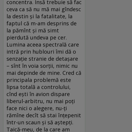
concentra. Însă trebuie să fac
ceva ca să nu mă mai gîndesc
la destin și la fatalitate, la
faptul că m-am desprins de
la pămînt și mă simt
pierdută undeva pe cer.
Lumina aceea spectrală care
intră prin hublouri îmi dă o
senzație stranie de detașare
– sînt în voia sorții, nimic nu
mai depinde de mine. Cred că
principala problemă este
lipsa totală a controlului,
cînd ești în avion dispare
liberul-arbitru, nu mai poți
face nici o alegere, nu-ți
rămîne decît să stai înțepenit
într-un scaun și să aștepți.
Taică-meu, de la care am