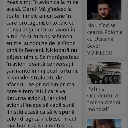
m-aș simți în avion ca la mine
acasă. Oare? Mă gîndesc la
toate filmele americane în
care protagoniștii țopăie cu
Noi, cînd se
nonșalanță dintr un avion în
ceartă Polonia
altul, ca și cum aș schimba
cu Ucraina
eu trei autobuze de la Obor
Sever
pînă în Berceni. Niciodată nu
VOINESCU
pățesc nimic. Se îndrăgostesc
în avion, poartă conversații
șarmante în mijlocul furtunii,
le vin idei strălucite de
afaceri… se prind din prima
Putin și
care e teroristul care va
Occidentul Al
deturna avionul, iar cînd
treilea război
avionul începe să cadă sună
mondial?
liniștiți acasă ca să le spună
celor dragi că-i iubesc, în cel
mai bun caz își amintesc că