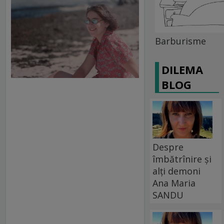
Barburisme
DILEMA
BLOG
Despre
îmbătrînire și
alți demoni
Ana Maria
SANDU