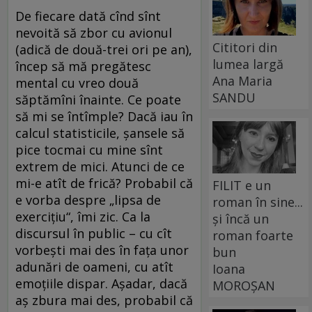
De fiecare dată cînd sînt
nevoită să zbor cu avionul
Cititori din
(adică de două-trei ori pe an),
lumea largă
încep să mă pregătesc
Ana Maria
mental cu vreo două
SANDU
săptămîni înainte. Ce poate
să mi se întîmple? Dacă iau în
calcul statisticile, șansele să
pice tocmai cu mine sînt
extrem de ­mici. Atunci de ce
mi-e atît de frică? Probabil că
FILIT e un
e vorba despre „lipsa de
roman în sine...
exercițiu“, îmi zic. Ca la
și încă un
discursul în public – cu cît
roman foarte
vorbești mai des în fața unor
bun
adunări de oameni, cu atît
Ioana
emoțiile dispar. Așadar, dacă
MOROȘAN
aș zbura mai des, probabil că