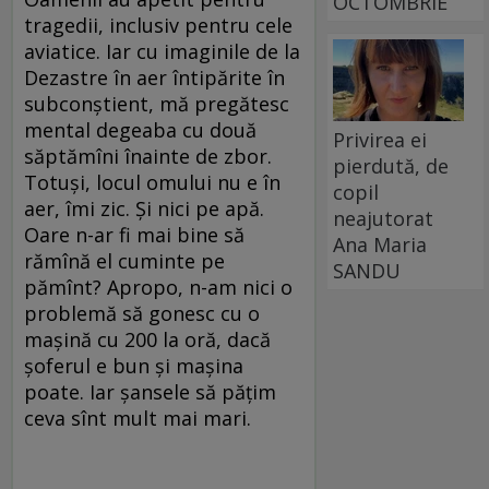
OCTOMBRIE
tragedii, inclusiv pentru cele
aviatice. Iar cu imaginile de la
Dezastre în aer întipărite în
subconștient, mă pregătesc
mental degeaba cu două
Privirea ei
săptămîni înainte de zbor.
pierdută, de
Totuși, locul omului nu e în
copil
aer, îmi zic. Și nici pe apă.
neajutorat
Oare n-ar fi mai bine să
Ana Maria
rămînă el cuminte pe
SANDU
pămînt? Apropo, n-am nici o
problemă să gonesc cu o
mașină cu 200 la oră, dacă
șoferul e bun și mașina
poate. Iar șansele să pățim
ceva sînt mult mai mari.