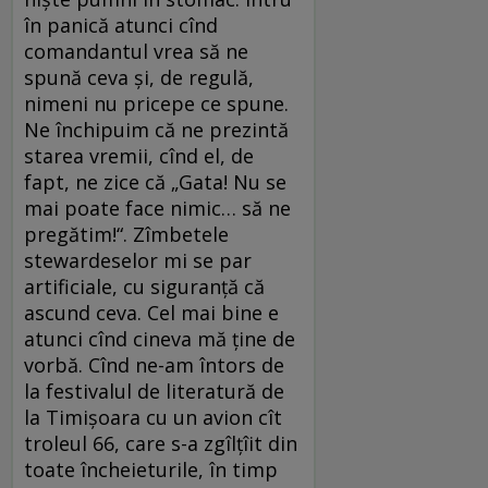
în panică atunci cînd
comandantul vrea să ne
spună ceva și, de regulă,
nimeni nu pricepe ce spune.
Ne închipuim că ne prezintă
starea vremii, cînd el, de
fapt, ne zice că „Gata! Nu se
mai poate face nimic… să ne
pregătim!“. Zîmbetele
stewardeselor mi se par
artificiale, cu siguranță că
ascund ceva. Cel mai bine e
atunci cînd cineva mă ține de
vorbă. Cînd ne-am întors de
la festivalul de literatură de
la Timișoara cu un avion cît
troleul 66, care s-a zgîlțîit din
toate încheieturile, în timp