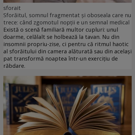
sforait
Sforăitul, somnul fragmentat și oboseala care nu
trece: când zgomotul nopții e un semnal medical
Există o scenă familiară multor cupluri: unul
doarme, celălalt se holbează la tavan. Nu din
insomnii propriu-zise, ci pentru că ritmul haotic
al sforăitului din camera alăturată sau din același
pat transformă noaptea într-un exercițiu de
răbdare.