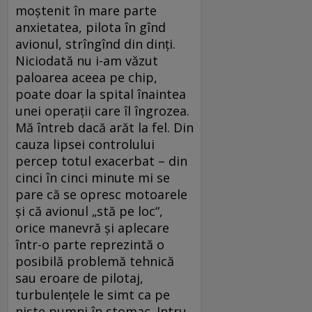
moștenit în mare parte
anxietatea, pilota în gînd
avionul, strîngînd din dinți.
Niciodată nu i-am văzut
paloarea aceea pe chip,
poate doar la spital înaintea
unei operații care îl îngrozea.
Mă întreb dacă arăt la fel. Din
cauza lipsei controlului
percep totul exacerbat – din
cinci în cinci minute mi se
pare că se opresc motoarele
și că avionul „stă pe loc“,
orice manevră și aplecare
într-o parte reprezintă o
posibilă problemă tehnică
sau eroare de pilotaj,
turbulențele le simt ca pe
niște pumni în stomac. Intru