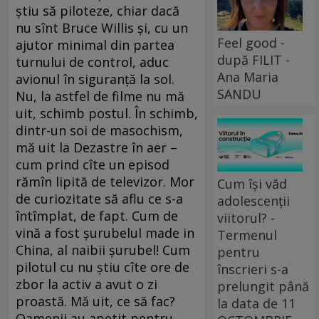
știu să piloteze, chiar dacă
nu sînt Bruce Willis și, cu un
Feel good -
ajutor minimal din partea
după FILIT -
turnului de control, aduc
Ana Maria
avionul în siguranță la sol.
SANDU
Nu, la astfel de filme nu mă
uit, schimb postul. În schimb,
dintr-un soi de masochism,
mă uit la De­zastre în aer –
cum prind cîte un episod
rămîn lipită de televizor. Mor
Cum își văd
de curiozitate să aflu ce s-a
adolescenții
întîmplat, de fapt. Cum de
viitorul? -
vină a fost șurubelul made in
Termenul
China, al naibii șurubel! Cum
pentru
pilotul cu nu știu cîte ore de
înscrieri s-a
zbor la activ a avut o zi
prelungit până
proastă. Mă uit, ce să fac?
la data de 11
Oamenii au apetit pentru