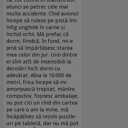
atunci se petrec cele mai
multe accidente. Cînd avionul
începe să ruleze pe pistă îmi
înfig unghiile în carne și
închid ochii. Mă prefac că
dorm, fiindcă, în fond, mi-e
jenă să împărtășesc starea
mea celor din jur. Unii dintre
ei sînt atît de insensibili la
decolări încît dorm cu
adevărat. Abia la 10.000 de
metri, frica începe să-mi
amorțească treptat, mănînc
compulsiv, foșnesc ambalaje,
nu pot citi un rînd din cartea
pe care o am la mine, mă
încăpățînez să rezolv puzzle-
uri pe tabletă, dar nu mă pot