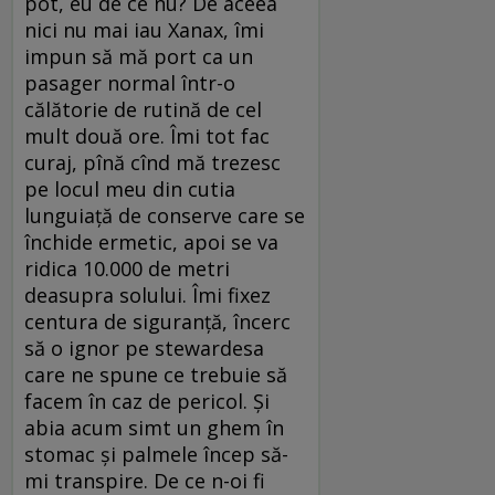
pot, eu de ce nu? De aceea
nici nu mai iau Xanax, îmi
impun să mă port ca un
pasager normal într-o
călătorie de rutină de cel
mult două ore. Îmi tot fac
curaj, pînă cînd mă trezesc
pe locul meu din cutia
lunguiață de conserve care se
închide ermetic, apoi se va
ridica 10.000 de metri
deasupra solului. Îmi fixez
centura de siguranță, încerc
să o ignor pe stewardesa
care ne spune ce trebuie să
facem în caz de pericol. Și
abia acum simt un ghem în
stomac și palmele încep să-
mi transpire. De ce n-oi fi