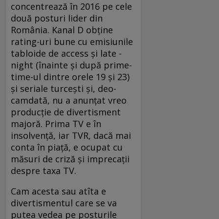
concentrează în 2016 pe cele
două posturi lider din
România. Kanal D obține
rating-uri bune cu emisiunile
tabloide de access și late ­
night (înainte și după prime-
time-ul dintre orele 19 și 23)
și seriale turcești și, deo­
camdată, nu a anunțat vreo
producție de divertisment
majoră. Prima TV e în
insolvență, iar TVR, dacă mai
conta în piață, e ocupat cu
măsuri de criză și imprecații
despre taxa TV.
Cam acesta sau atîta e
divertismentul care se va
putea vedea pe posturile