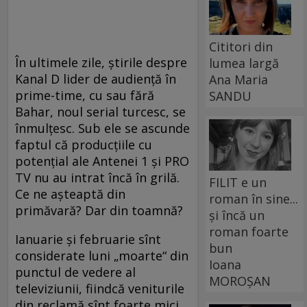
Cititori din
În ultimele zile, știrile despre
lumea largă
Kanal D lider de audiență în
Ana Maria
prime-time, cu sau fără
SANDU
Bahar, noul serial turcesc, se
înmulțesc. Sub ele se ascunde
faptul că producțiile cu
potențial ale Antenei 1 și PRO
TV nu au intrat încă în grilă.
FILIT e un
Ce ne așteaptă din
roman în sine...
primăvară? Dar din toamnă?
și încă un
roman foarte
Ianuarie și februarie sînt
bun
considerate luni „moarte“ din
Ioana
punctul de vedere al
MOROȘAN
televiziunii, fiindcă veniturile
din reclamă sînt foarte mici,