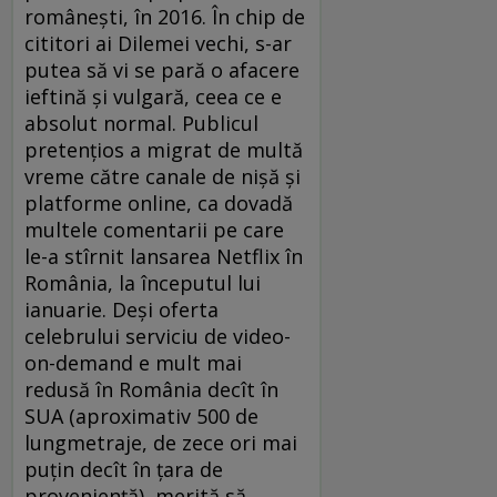
românești, în 2016. În chip de
cititori ai Dilemei vechi, s-ar
putea să vi se pară o afacere
ieftină și vulgară, ceea ce e
absolut normal. Publicul
pretențios a migrat de multă
vreme către canale de nișă și
platforme online, ca dovadă
multele comentarii pe care
le-a stîrnit lansarea Net­flix în
România, la începutul lui
ianuarie. Deși oferta
celebrului serviciu de video-
on-demand e mult mai
redusă în România decît în
SUA (aproximativ 500 de
lungmetraje, de zece ori mai
puțin decît în țara de
proveniență), merită să