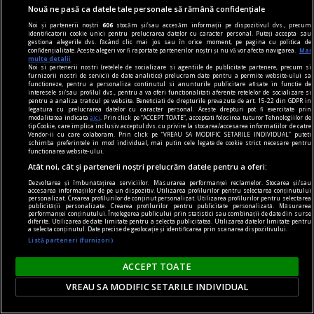
Trăim în era consumului. Nu doar de produse, ci
Nouă ne pasă ca datele tale personale să rămână confidențiale
și de informații, de social media, consumăm
Noi și partenerii noștri
606
stocăm și/sau accesăm informații pe dispozitivul dvs., precum
aproape orice. Oare care este linia dintre nevoile
identificatorii cookie unici pentru prelucrarea datelor cu caracter personal. Puteți accepta sau
gestiona alegerile dvs. făcând clic mai jos sau în orice moment, pe pagina cu politica de
noastre și influența exterioară care ne împinge
confidențialitate. Aceste alegeri vor fi raportate partenerilor noștri și nu vă vor afecta navigarea.
Mai
multe detalii
(sau ne atrage?) spre această tendință
Noi si partenerii nostri (retelele de socializare si agentiile de publicitate partenere, precum si
furnizorii nostri de servicii de date analitice) prelucram date pentru a permite website-ului sa
generalizată de a absorbi totul?
functioneze, pentru a personaliza continutul si anunturile publicitare afisate in functie de
interesele si/sau profilul dvs., pentru a va oferi functionalitati aferente retelelor de socializare si
pentru a analiza traficul pe website. Beneficiati de drepturile prevazute de art. 15-22 din GDPR in
legatura cu prelucrarea datelor cu caracter personal. Aceste drepturi pot fi exercitate prin
modalitatea indicata
aici
. Prin click pe “ACCEPT TOATE”, acceptati folosirea tuturor Tehnologiilor de
tip Cookie, care implica inclusiv acceptul dvs. cu privire la stocarea/accesarea informatiilor de catre
Vendor-ii cu care colaboram. Prin click pe “VREAU SA MODIFIC SETARILE INDIVIDUAL” puteti
schimba preferintele in mod individual, mai putin cele legate de cookie strict necesare pentru
functionarea website-ului.
Atât noi, cât și partenerii noștri prelucrăm datele pentru a oferi:
Dezvoltarea și îmbunătățirea serviciilor. Măsurarea performanței reclamelor. Stocarea și/sau
accesarea informațiilor de pe un dispozitiv. Utilizarea profilurilor pentru selectarea conținutului
personalizat. Crearea profilurilor de conținut personalizat. Utilizarea profilurilor pentru selectarea
publicității personalizate. Crearea profilurilor pentru publicitate personalizată. Măsurarea
performanței conținutului. Înțelegerea publicului prin statistici sau combinații de date din surse
diferite. Utilizarea de date limitate pentru a selecta publicitatea. Utilizarea datelor limitate pentru
a selecta conținutul. Date precise de geolocație și identificarea prin scanarea dispozitivului.
Listă parteneri (furnizori)
ACCEPT TOATE
VREAU SA MODIFIC SETARILE INDIVIDUAL
gambling