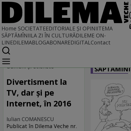
Home
SOCIETATE
EDITORIALE ȘI OPINII
TEMA
SĂPTĂMÎNII
LA ZI ÎN CULTURĂ
DILEME ON-
LINE
DILEMABLOG
ABONARE
DIGITAL
Contact
Home
CARICATU
Societate
Oameni şi etichete
SĂPTĂMÎNI
MASS COMEDIA
Divertisment la
TV, dar şi pe
Internet, în 2016
Iulian COMANESCU
Publicat în Dilema Veche nr.