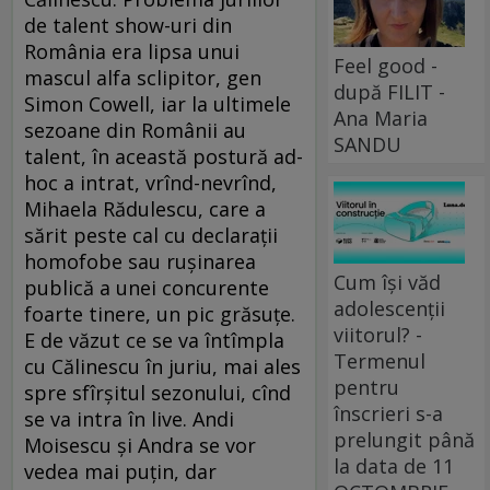
de talent show-uri din
România era lipsa unui
Feel good -
mascul alfa sclipitor, gen
după FILIT -
Simon Cowell, iar la ultimele
Ana Maria
sezoane din Românii au
SANDU
talent, în această postură ad-
hoc a intrat, vrînd-nevrînd,
Mihaela Rădulescu, care a
sărit peste cal cu declarații
homofobe sau rușinarea
Cum își văd
publică a unei concurente
adolescenții
foarte tinere, un pic grăsuțe.
viitorul? -
E de văzut ce se va întîmpla
Termenul
cu Călinescu în juriu, mai ales
pentru
spre sfîrșitul sezonului, cînd
înscrieri s-a
se va intra în live. Andi
prelungit până
Moisescu și Andra se vor
la data de 11
vedea mai puțin, dar