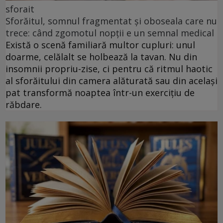
sforait
Sforăitul, somnul fragmentat și oboseala care nu
trece: când zgomotul nopții e un semnal medical
Există o scenă familiară multor cupluri: unul
doarme, celălalt se holbează la tavan. Nu din
insomnii propriu-zise, ci pentru că ritmul haotic
al sforăitului din camera alăturată sau din același
pat transformă noaptea într-un exercițiu de
răbdare.