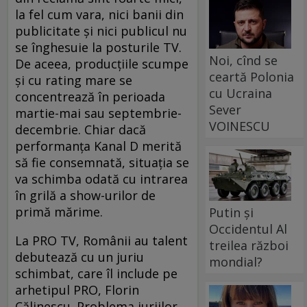
la fel cum vara, nici banii din
publicitate și nici publicul nu
se înghesuie la posturile TV.
Noi, cînd se
De aceea, producțiile scumpe
ceartă Polonia
și cu rating mare se
cu Ucraina
concentrează în perioada
Sever
martie-mai sau septembrie-
VOINESCU
decembrie. Chiar dacă
performanța Kanal D merită
să fie consemnată, situația se
va schimba odată cu intrarea
în grilă a show-urilor de
primă mărime.
Putin și
Occidentul Al
La PRO TV, Românii au talent
treilea război
debutează cu un juriu
mondial?
schimbat, care îl include pe
arhetipul PRO, Florin
Călinescu. Problema juriilor