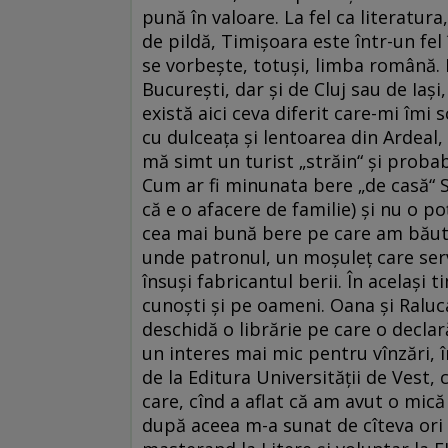
pună în valoare. La fel ca literatura
de pildă, Timișoara este în­tr-un fel
se vorbește, totuși, limba română. P
București, dar și de Cluj sau de Iaș
există aici ceva diferit care-mi îmi
cu dulceața și lentoarea din Ardeal
mă simt un turist „străin“ și probabi
Cum ar fi minunata bere „de casă“ Sa
că e o afacere de familie) și nu o po
cea mai bună bere pe care am băut-o 
unde patronul, un moșuleț care serv
însuși fabricantul berii. În același t
cunoști și pe oameni. Oana și Raluca
deschidă o librărie pe care o declar
un interes mai mic pentru vînzări, î
de la Editura Universității de Vest,
care, cînd a aflat că am avut o mică 
după aceea m-a sunat de cîteva ori