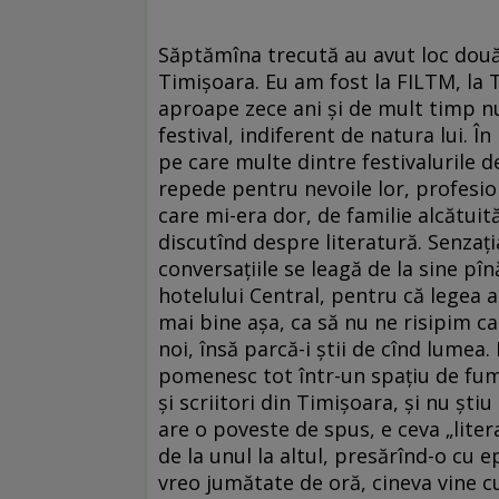
Săptămîna trecută au avut loc două fe
Timișoara. Eu am fost la FILTM, la
aproape zece ani și de mult timp n
festival, indiferent de natura lui. 
pe care multe dintre festivalurile 
repede pentru nevoile lor, profesio
care mi-era dor, de familie alcătuită
discutînd despre literatură. Senzați
conversațiile se leagă de la sine pîn
hotelului Central, pentru că legea a
mai bine așa, ca să nu ne risipim c
noi, însă parcă-i știi de cînd lumea.
pomenesc tot într-un spațiu de fuma
și scriitori din Timișoara, și nu știu
are o poveste de spus, e ceva „lite
de la unul la altul, presărînd-o cu 
vreo jumătate de oră, cineva vine c