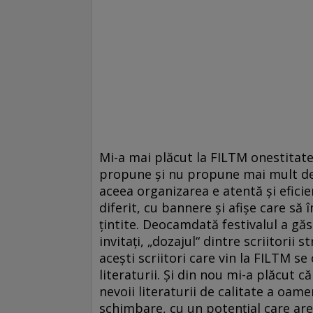
Mi-a mai plăcut la FILTM onestitatea
propune și nu propune mai mult decî
aceea organizarea e atentă și eficie
diferit, cu bannere și afișe care s
țintite. Deocamdată festivalul a găs
invitați, „dozajul“ dintre scriitorii 
acești scriitori care vin la FILTM se
literaturii. Și din nou mi-a plăcut că
nevoii literaturii de calitate a oame
schimbare, cu un potențial care are 