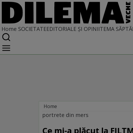
Home
SOCIETATE
EDITORIALE ȘI OPINII
TEMA SĂPTĂ
Home
Societate
portrete din mers
MASS COMEDIA
Ce mi-a plăcut la FILT