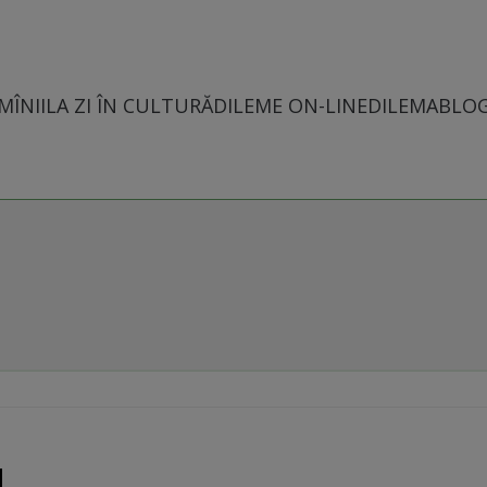
MÎNII
LA ZI ÎN CULTURĂ
DILEME ON-LINE
DILEMABLO
M