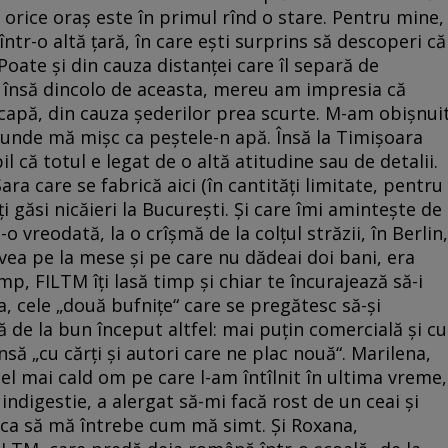
, orice oraș este în primul rînd o stare. Pentru mine,
 într-o altă țară, în care ești surprins să descoperi că
oate și din cauza distanței care îl separă de
i, însă dincolo de aceasta, mereu am impresia că
 scapă, din cauza șederilor prea scurte. M-am obișnui
, unde mă mișc ca peștele-n apă. Însă la Timișoara
l că totul e legat de o altă atitudine sau de detalii.
ra care se fabrică aici (în cantități limitate, pentru
ți găsi nicăieri la București. Și care îmi amintește de
vreodată, la o crîșmă de la colțul străzii, în Berlin,
ea pe la mese și pe care nu dădeai doi bani, era
imp, FILTM îți lasă timp și chiar te încurajează să-i
, cele „două bufnițe“ care se pregătesc să-și
ă de la bun început altfel: mai puțin comercială și cu
nsă „cu cărți și autori care ne plac nouă“. Marilena,
 cel mai cald om pe care l-am întîlnit în ultima vreme,
indigestie, a alergat să-mi facă rost de un ceai și
 ca să mă întrebe cum mă simt. Și Roxana,