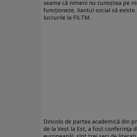
seama că nimeni nu cunoștea pe nim
funcționeze, liantul social să exis
lucrurile la FILTM.
Dincolo de partea academică din pri
de la Vest la Est, a fost conferința
europeană), sînt trei seri de litera