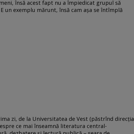
eni, însă acest fapt nu a împiedicat grupul să
te. E un exemplu mărunt, însă cam așa se întîmplă
ma zi, de la Universitatea de Vest (păstrînd direcția
 despre ce mai înseamnă literatura central-
tură, dezbatere și lectură publică – seara de