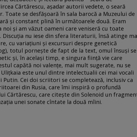
Mircea Cărtărescu, așadar autorii vedete, o seară
or. Toate se desfășoară în sala barocă a Muzeului de
seară și constant plină în următoarele două. Eram
 la noi și am văzut oameni care veniseră cu toate
 Discuția nu iese din sfera literaturii, însă atinge ma
re, cu variațiuni și excursuri despre genetică
og), totul pornește de fapt de la text, omul însuși se
tic și, în același timp, e singura ființă vie care
Vestul capătă noi valențe, mai mult sugerate, nu se
Ulițkaia este unul dintre intelectualii cei mai vocali
 Putin. Cei doi scriitori se completează, inclusiv ca
iitoarei din Rusia, care îmi inspiră o profundă
l lui Cărtărescu, care citește din Solenoid un fragmen
enzația unei sonate cîntate la două mîini.