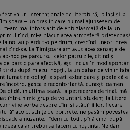
stivaluri internaționale de literatură, la Iași și la
 Timișoara – un oraș în care nu mai ajunsesem de
u m-am mai întors atît de entuziasmată de la un
În primul rînd, mi-a plăcut acea atmosferă prietenoas
de la noi au pierdut-o pe drum, crescînd uneori prea
nalizînd-se. La Timișoara am avut acea senzație de
 ad-hoc pe parcursul celor patru zile, citind și
a de participare afectivă, ești inclus în mod spontan
ă tîrziu după miezul nopții, la un pahar de vin în fața
ntifumat ne obligă la spații exterioare și poate că e
are încotro, gașca e reconfortantă, cunoști oameni
 De pildă, în ultima seară, la petrecerea de final, mă
t într-un mic grup de voluntari, studenți la Litere
 cum vine vorba despre cîini și stăpînii lor, fiecare
ratură“ acolo, schițe de portrete, ne pasăm povestea
episoade amuzante, rîdem cu toții, pînă cînd, după
u ideea că ar trebui să facem cunoștință. Ne dăm