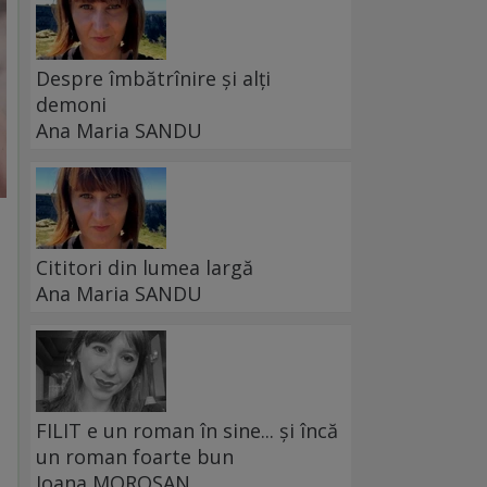
Despre îmbătrînire și alți
demoni
Ana Maria SANDU
Cititori din lumea largă
Ana Maria SANDU
FILIT e un roman în sine... și încă
un roman foarte bun
Ioana MOROȘAN