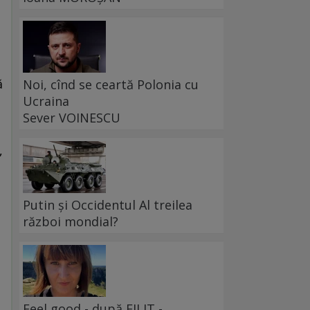
ă
Noi, cînd se ceartă Polonia cu
Ucraina
Sever VOINESCU
,
Putin și Occidentul Al treilea
război mondial?
Feel good - după FILIT -