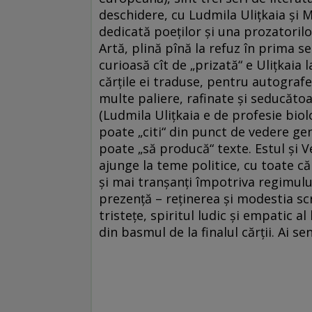
deschidere, cu Ludmila Ulițkaia și 
dedicată poeților și una prozatoril
Artă, plină pînă la refuz în prima 
curioasă cît de „prizată“ e Ulițkaia
cărțile ei traduse, pentru autografe.
multe paliere, rafinate și seducătoa
(Ludmila Ulițkaia e de profesie biol
poate „citi“ din punct de vedere gene
poate „să producă“ texte. Estul și 
ajunge la teme politice, cu toate că 
și mai tranșanți împotriva regimului
prezență – reținerea și modestia scr
tristețe, spiritul ludic și empatic a
din basmul de la finalul cărții. Ai s