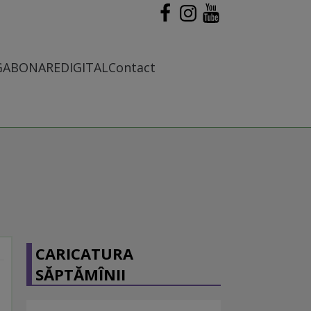
G
ABONARE
DIGITAL
Contact
CARICATURA
SĂPTĂMÎNII