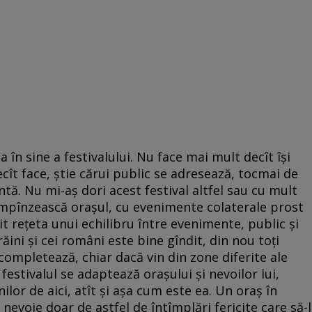
 în sine a festivalului. Nu face mai mult decît își
t face, știe cărui public se adresează, tocmai de
ntă. Nu mi-aș dori acest festival altfel sau cu mult
ă împînzească orașul, cu evenimente colaterale prost
it rețeta unui echilibru între evenimente, public și
străini și cei români este bine gîndit, din nou toți
 completează, chiar dacă vin din zone diferite ale
 festivalul se adaptează orașului și nevoilor lui,
nilor de aici, atît și așa cum este ea. Un oraș în
nevoie doar de astfel de întîmplări fericite care să-l