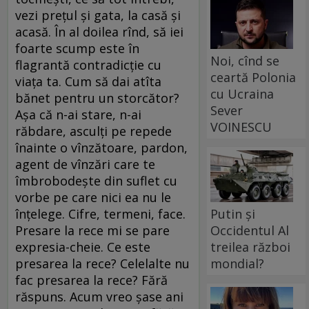
vezi prețul și gata, la casă și
acasă. În al doilea rînd, să iei
foarte scump este în
Noi, cînd se
flagrantă contradicție cu
ceartă Polonia
viața ta. Cum să dai atîta
cu Ucraina
bănet pentru un storcător?
Sever
Așa că n-ai stare, n-ai
VOINESCU
răbdare, asculți pe repede
înainte o vînzătoare, pardon,
agent de vînzări care te
îmbrobodește din suflet cu
vorbe pe care nici ea nu le
înțelege. Cifre, termeni, face.
Putin și
Presare la rece mi se pare
Occidentul Al
expresia-cheie. Ce este
treilea război
presarea la rece? Celelalte nu
mondial?
fac presarea la rece? Fără
răspuns. Acum vreo șase ani