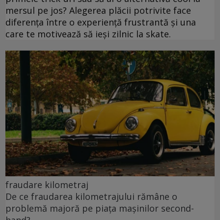
mersul pe jos? Alegerea plăcii potrivite face
diferența între o experiență frustrantă și una
care te motivează să ieși zilnic la skate.
fraudare kilometraj
De ce fraudarea kilometrajului rămâne o
problemă majoră pe piața mașinilor second-
hand?