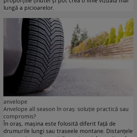
proporțiile ținutei și pot crea o linie vizuală mai
lungă a picioarelor.
anvelope
Anvelope all season în oraș: soluție practică sau
compromis?
În oraș, mașina este folosită diferit față de
drumurile lungi sau traseele montane. Distanțele