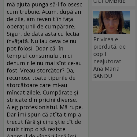
OCTOMBRIE
mă ajuta punga să-l folosesc
cum trebuie. Acum, după ani
de zile, am revenit în fața
operațiunii de cumpărare.
Sigur, de data asta cu lecția
Privirea ei
învățată. Nu iau ceva ce nu
pierdută, de
pot folosi. Doar că, în
copil
templul consumului, nici
neajutorat
denumirile nu mai sînt ce-au
Ana Maria
fost. Vreau storcător? Da,
SANDU
recunosc toate tipurile de
storcătoare care mi-au
mîncat zilele. Cumpărate și
stricate din pricini diverse.
Aleg profe­sio­nistul. Mă rupe.
Dar îmi spun că a­tî­ta timp a
trecut fără și cine știe cît de
mult timp o să reziste.
Agentul de vînzări însă îmi