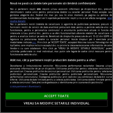
Nouă ne pasă ca datele tale personale să rămână confidențiale
Noi și partenerii noștri
606
stocăm și/sau accesăm informații pe dispozitivul dvs., precum
identificatorii cookie unici pentru prelucrarea datelor cu caracter personal. Puteți accepta sau
media convertor
gestiona alegerile dvs. făcând clic mai jos sau în orice moment, pe pagina cu politica de
confidențialitate. Aceste alegeri vor fi raportate partenerilor noștri și nu vă vor afecta navigarea.
Mai
Motive pentru care un media convertor prin
multe detalii
Noi si partenerii nostri (retelele de socializare si agentiile de publicitate partenere, precum si
fibră optică este folosit pentru transmiterea
furnizorii nostri de servicii de date analitice) prelucram date pentru a permite website-ului sa
functioneze, pentru a personaliza continutul si anunturile publicitare afisate in functie de
semnalelor pe distanțe lungi
interesele si/sau profilul dvs., pentru a va oferi functionalitati aferente retelelor de socializare si
pentru a analiza traficul pe website. Beneficiati de drepturile prevazute de art. 15-22 din GDPR in
Dezvoltarea accelerată a infrastructurilor IT și
legatura cu prelucrarea datelor cu caracter personal. Aceste drepturi pot fi exercitate prin
modalitatea indicata
aici
. Prin click pe “ACCEPT TOATE”, acceptati folosirea tuturor Tehnologiilor de
creșterea constantă a volumului de date
tip Cookie, care implica inclusiv acceptul dvs. cu privire la stocarea/accesarea informatiilor de catre
Vendor-ii cu care colaboram. Prin click pe “VREAU SA MODIFIC SETARILE INDIVIDUAL” puteti
transferate între sedii, clădiri sau puncte de
schimba preferintele in mod individual, mai putin cele legate de cookie strict necesare pentru
functionarea website-ului.
lucru aflate la distanțe considerabile au
Atât noi, cât și partenerii noștri prelucrăm datele pentru a oferi:
determinat companiile să caute soluții tehnice
Dezvoltarea și îmbunătățirea serviciilor. Măsurarea performanței reclamelor. Stocarea și/sau
capabile să ...
accesarea informațiilor de pe un dispozitiv. Utilizarea profilurilor pentru selectarea conținutului
personalizat. Crearea profilurilor de conținut personalizat. Utilizarea profilurilor pentru selectarea
publicității personalizate. Crearea profilurilor pentru publicitate personalizată. Măsurarea
performanței conținutului. Înțelegerea publicului prin statistici sau combinații de date din surse
diferite. Utilizarea de date limitate pentru a selecta publicitatea. Utilizarea datelor limitate pentru
a selecta conținutul. Date precise de geolocație și identificarea prin scanarea dispozitivului.
Listă parteneri (furnizori)
ACCEPT TOATE
VREAU SA MODIFIC SETARILE INDIVIDUAL