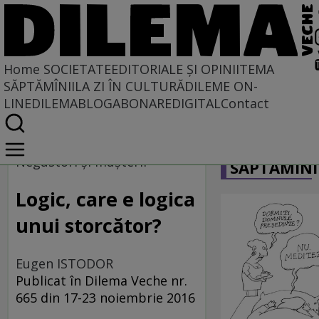
Home
SOCIETATE
EDITORIALE ȘI OPINII
TEMA
SĂPTĂMÎNII
LA ZI ÎN CULTURĂ
DILEME ON-
LINE
DILEMABLOG
ABONARE
DIGITAL
Contact
Home
CARICATU
Societate
Negustori şi muşterii
SĂPTĂMÎNI
Logic, care e logica
unui storcător?
Eugen ISTODOR
Publicat în Dilema Veche nr.
665 din 17-23 noiembrie 2016