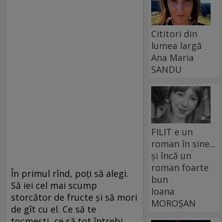
Cititori din
lumea largă
Ana Maria
SANDU
FILIT e un
roman în sine...
și încă un
roman foarte
În primul rînd, poți să alegi.
bun
Să iei cel mai scump
Ioana
storcător de fructe și să mori
MOROȘAN
de gît cu el. Ce să te
tocmești, ce să tot întrebi,