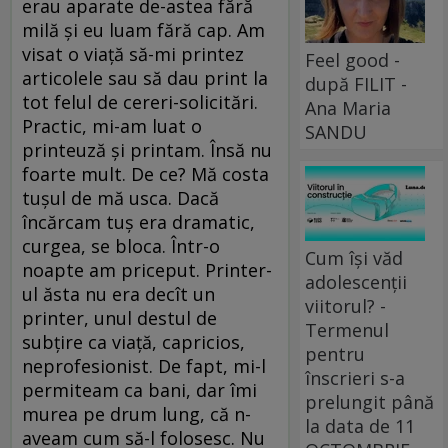
erau aparate de-astea fără
milă și eu luam fără cap. Am
visat o viață să-mi printez
Feel good -
articolele sau să dau print la
după FILIT -
tot felul de cereri-solicitări.
Ana Maria
Practic, mi-am luat o
SANDU
printeuză și printam. Însă nu
foarte mult. De ce? Mă costa
tușul de mă usca. Dacă
încărcam tuș era dramatic,
curgea, se bloca. Într-o
Cum își văd
noapte am priceput. Printer-
adolescenții
ul ăsta nu era decît un
viitorul? -
printer, unul destul de
Termenul
subțire ca viață, capricios,
pentru
neprofesionist. De fapt, mi-l
înscrieri s-a
permiteam ca bani, dar îmi
prelungit până
murea pe drum lung, că n-
la data de 11
aveam cum să-l folosesc. Nu