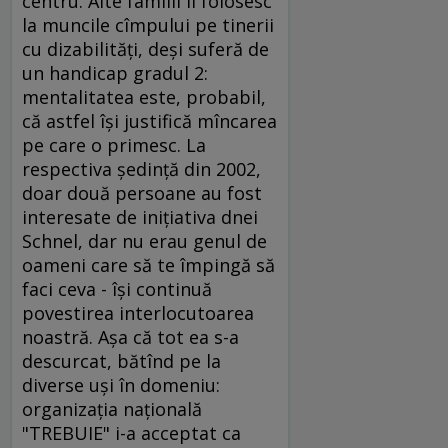
centru. Alte familii îi folosesc
la muncile cîmpului pe tinerii
cu dizabilităţi, deşi suferă de
un handicap gradul 2:
mentalitatea este, probabil,
că astfel îşi justifică mîncarea
pe care o primesc. La
respectiva şedinţă din 2002,
doar două persoane au fost
interesate de iniţiativa dnei
Schnel, dar nu erau genul de
oameni care să te împingă să
faci ceva - îşi continuă
povestirea interlocutoarea
noastră. Aşa că tot ea s-a
descurcat, bătînd pe la
diverse uşi în domeniu:
organizaţia naţională
"TREBUIE" i-a acceptat ca