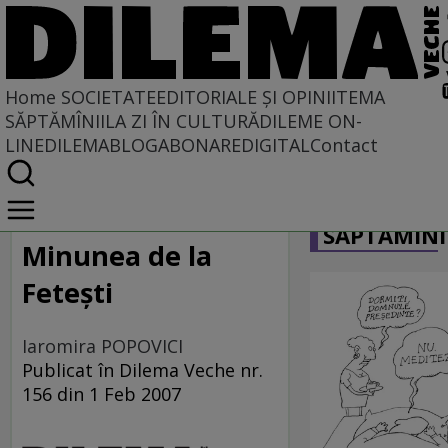
Home
SOCIETATE
EDITORIALE ȘI OPINII
TEMA
SĂPTĂMÎNII
LA ZI ÎN CULTURĂ
DILEME ON-
LINE
DILEMABLOG
ABONARE
DIGITAL
Contact
Home
CARICATU
Societate
SĂPTĂMÎNI
LA SINGULAR ȘI LA PLURAL
Minunea de la
Feteşti
Iaromira POPOVICI
Publicat în Dilema Veche nr.
156 din 1 Feb 2007