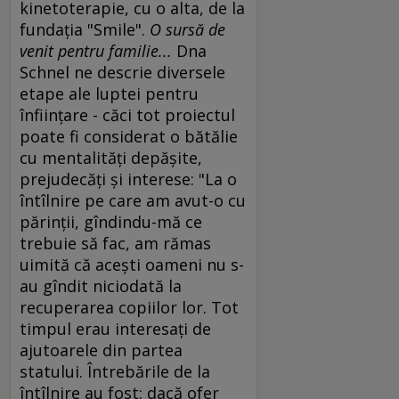
kinetoterapie, cu o alta, de la
fundaţia "Smile".
O sursă de
venit pentru familie...
Dna
Schnel ne descrie diversele
etape ale luptei pentru
înfiinţare - căci tot proiectul
poate fi considerat o bătălie
cu mentalităţi depăşite,
prejudecăţi şi interese: "La o
întîlnire pe care am avut-o cu
părinţii, gîndindu-mă ce
trebuie să fac, am rămas
uimită că aceşti oameni nu s-
au gîndit niciodată la
recuperarea copiilor lor. Tot
timpul erau interesaţi de
ajutoarele din partea
statului. Întrebările de la
întîlnire au fost: dacă ofer