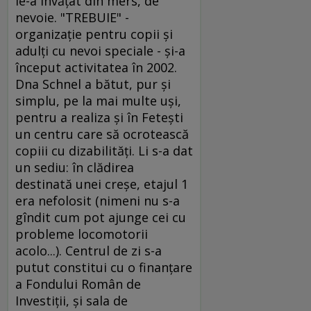
le-a învăţat din mers, de
nevoie. "TREBUIE" -
organizaţie pentru copii şi
adulţi cu nevoi speciale - şi-a
început activitatea în 2002.
Dna Schnel a bătut, pur şi
simplu, pe la mai multe uşi,
pentru a realiza şi în Feteşti
un centru care să ocrotească
copiii cu dizabilităţi. Li s-a dat
un sediu: în clădirea
destinată unei creşe, etajul 1
era nefolosit (nimeni nu s-a
gîndit cum pot ajunge cei cu
probleme locomotorii
acolo...). Centrul de zi s-a
putut constitui cu o finanţare
a Fondului Român de
Investiţii, şi sala de