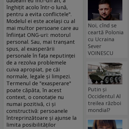
dădeam eu într-un an, a
înghiţit acolo într-o lună,
pentru a evita conflictele".
Modelul ei este acelaşi cu al
Noi, cînd se
mai multor persoane care au
ceartă Polonia
înfiinţat ONG-uri: motorul
cu Ucraina
personal. Sau, mai tranşant
Sever
spus, al exasperării
VOINESCU
personale în faţa neputinţei
de a rezolva problemele
cuiva apropiat, pe căi
normale, legale şi limpezi.
Termenul de "exasperare"
Putin și
poate căpăta, în acest
Occidentul Al
context, o conotaţie nu
treilea război
numai pozitivă, ci şi
mondial?
constructivă: persoanele
întreprinzătoare şi ajunse la
limita posibilităţilor