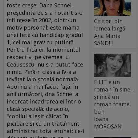
foste creşe. Dana Schnel,
preşedinta ei, s-a hotărît s-o
înfiinţeze în 2002, dintr-un
Cititori din
motiv personal: este mama
lumea largă
unei fete cu handicap gradul
Ana Maria
1, cel mai grav cu putinţă.
SANDU
Pentru fiica ei, la momentul
respectiv, pe vremea lui
Ceauşescu, nu s-a putut face
nimic. Pînă-n clasa a IV-a a
învăţat la o şcoală normală.
FILIT e un
Apoi nu a mai făcut faţă. În
roman în sine...
anii următori, dna Schnel a
și încă un
încercat încadrarea ei într-o
roman foarte
clasă specială: de acolo,
bun
"copilul a ieşit călcat în
Ioana
picioare şi cu un tratament
MOROȘAN
administrat total eronat: ce-i