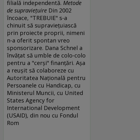
filială independentă.
Metode
de supravieţuire
Din 2002
încoace, "TREBUIE" s-a
chinuit să supravieţuiască
prin proiecte proprii, nimeni
n-a oferit spontan vreo
sponsorizare. Dana Schnel a
învăţat să umble de colo-colo
pentru a "cerşi" finanţări. Aşa
a reuşit să colaboreze cu
Autoritatea Naţională pentru
Persoanele cu Handicap, cu
Ministerul Muncii, cu United
States Agency for
International Development
(USAID), din nou cu Fondul
Rom