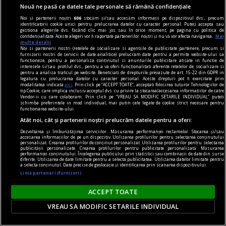
Nouă ne pasă ca datele tale personale să rămână confidențiale
Noi și partenerii noștri
606
stocăm și/sau accesăm informații pe dispozitivul dvs., precum
identificatorii cookie unici pentru prelucrarea datelor cu caracter personal. Puteți accepta sau
gestiona alegerile dvs. făcând clic mai jos sau în orice moment, pe pagina cu politica de
confidențialitate. Aceste alegeri vor fi raportate partenerilor noștri și nu vă vor afecta navigarea.
Mai
multe detalii
Noi si partenerii nostri (retelele de socializare si agentiile de publicitate partenere, precum si
furnizorii nostri de servicii de date analitice) prelucram date pentru a permite website-ului sa
functioneze, pentru a personaliza continutul si anunturile publicitare afisate in functie de
interesele si/sau profilul dvs., pentru a va oferi functionalitati aferente retelelor de socializare si
pentru a analiza traficul pe website. Beneficiati de drepturile prevazute de art. 15-22 din GDPR in
legatura cu prelucrarea datelor cu caracter personal. Aceste drepturi pot fi exercitate prin
modalitatea indicata
aici
. Prin click pe “ACCEPT TOATE”, acceptati folosirea tuturor Tehnologiilor de
tip Cookie, care implica inclusiv acceptul dvs. cu privire la stocarea/accesarea informatiilor de catre
Vendor-ii cu care colaboram. Prin click pe “VREAU SA MODIFIC SETARILE INDIVIDUAL” puteti
schimba preferintele in mod individual, mai putin cele legate de cookie strict necesare pentru
functionarea website-ului.
Atât noi, cât și partenerii noștri prelucrăm datele pentru a oferi:
skateboard
Dezvoltarea și îmbunătățirea serviciilor. Măsurarea performanței reclamelor. Stocarea și/sau
Tipuri de skateboard-uri: Ce model să alegi?
accesarea informațiilor de pe un dispozitiv. Utilizarea profilurilor pentru selectarea conținutului
personalizat. Crearea profilurilor de conținut personalizat. Utilizarea profilurilor pentru selectarea
Vrei să te plimbi prin oraș mai rapid, să înveți
publicității personalizate. Crearea profilurilor pentru publicitate personalizată. Măsurarea
performanței conținutului. Înțelegerea publicului prin statistici sau combinații de date din surse
primele trick-uri sau să ai o alternativă cool la
diferite. Utilizarea de date limitate pentru a selecta publicitatea. Utilizarea datelor limitate pentru
a selecta conținutul. Date precise de geolocație și identificarea prin scanarea dispozitivului.
mersul pe jos? Alegerea plăcii potrivite face
Listă parteneri (furnizori)
diferența între o experiență frustrantă și una
ACCEPT TOATE
care te motivează să ieși zilnic la skate.
VREAU SA MODIFIC SETARILE INDIVIDUAL