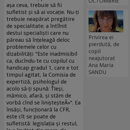
OCTOMBRIE
aşa ceva, trebuie să fii
sufletist şi să ai vocaţie. Nu-ţi
trebuie neapărat pregătire
de specialitate; a întîlnit
destui specialişti care nu
Privirea ei
păreau să înţeleagă deloc
pierdută, de
problemele celor cu
copil
dizabilităţi: "Este inadmisibil
neajutorat
ca, ducîndu-te cu copilul cu
Ana Maria
handicap gradul 1, care e tot
SANDU
timpul agitat, la Comisia de
expertiză, psihologul de
acolo să-ţi spună: ŤIeşi,
mămico, afară, şi stăm de
vorbă cînd se linişteşteÂ»". Ea
însăşi, funcţionară la CFR,
este cît se poate de
sufletistă: legislaţia şi restul,