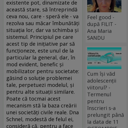
existente pot, dinamizate de
această stare, să întreprindă
ceva nou, care - speră ele - va
Feel good -
rezolva sau măcar îmbunătăţi
după FILIT -
situaţia lor, dar va schimba şi
Ana Maria
sistemul. Principiul pe care
SANDU
acest tip de iniţiative par să
funcţioneze, este unul de la
particular la general, dar, în
mod evident, benefic şi
mobilizator pentru societate:
Cum își văd
găsind o soluţie problemei
adolescenții
tale, perpetuezi modelul, şi
viitorul? -
pentru alte situaţii similare.
Termenul
Poate că tocmai acest
pentru
mecanism stă la baza creării
înscrieri s-a
unei societăţi civile reale. Dna
prelungit până
Schnel, modestă de felul ei,
la data de 11
consideră că, pentru a face