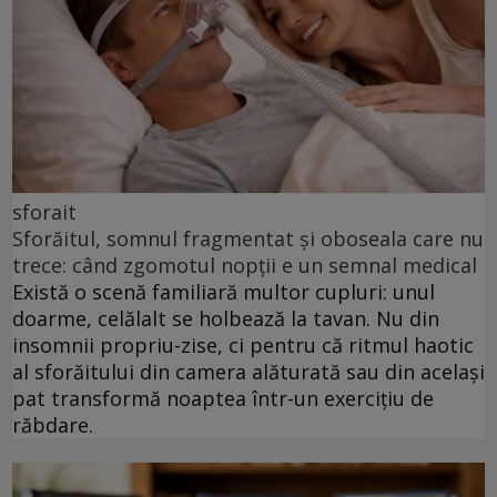
sforait
Sforăitul, somnul fragmentat și oboseala care nu
trece: când zgomotul nopții e un semnal medical
Există o scenă familiară multor cupluri: unul
doarme, celălalt se holbează la tavan. Nu din
insomnii propriu-zise, ci pentru că ritmul haotic
al sforăitului din camera alăturată sau din același
pat transformă noaptea într-un exercițiu de
răbdare.