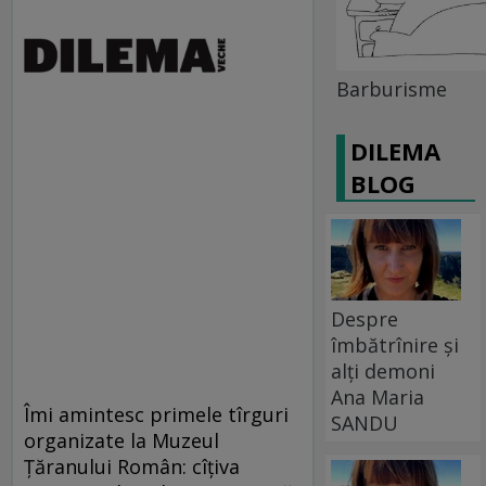
Barburisme
DILEMA
BLOG
Despre
îmbătrînire și
alți demoni
Ana Maria
Îmi amintesc primele tîrguri
SANDU
organizate la Muzeul
Ţăranului Român: cîţiva