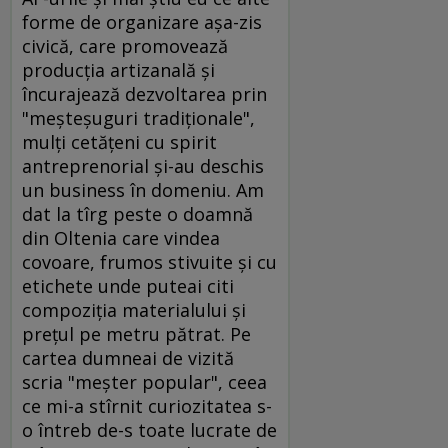
forme de organizare aşa-zis
civică, care promovează
producţia artizanală şi
încurajează dezvoltarea prin
"meşteşuguri tradiţionale",
mulţi cetăţeni cu spirit
antreprenorial şi-au deschis
un business în domeniu. Am
dat la tîrg peste o doamnă
din Oltenia care vindea
covoare, frumos stivuite şi cu
etichete unde puteai citi
compoziţia materialului şi
preţul pe metru pătrat. Pe
cartea dumneai de vizită
scria "meşter popular", ceea
ce mi-a stîrnit curiozitatea s-
o întreb de-s toate lucrate de