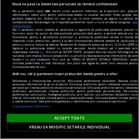
Nouă ne pasă ca datele tale personale să rămână confidențiale
Noi și partenerii noștri
606
stocăm și/sau accesăm informații pe dispozitivul dvs., precum
identificatorii cookie unici pentru prelucrarea datelor cu caracter personal. Puteți accepta sau
gestiona alegerile dvs. făcând clic mai jos sau în orice moment, pe pagina cu politica de
confidențialitate. Aceste alegeri vor fi raportate partenerilor noștri și nu vă vor afecta navigarea.
Mai
multe detalii
Noi si partenerii nostri (retelele de socializare si agentiile de publicitate partenere, precum si
furnizorii nostri de servicii de date analitice) prelucram date pentru a permite website-ului sa
functioneze, pentru a personaliza continutul si anunturile publicitare afisate in functie de
interesele si/sau profilul dvs., pentru a va oferi functionalitati aferente retelelor de socializare si
pentru a analiza traficul pe website. Beneficiati de drepturile prevazute de art. 15-22 din GDPR in
legatura cu prelucrarea datelor cu caracter personal. Aceste drepturi pot fi exercitate prin
modalitatea indicata
aici
. Prin click pe “ACCEPT TOATE”, acceptati folosirea tuturor Tehnologiilor de
fraudare kilometraj
tip Cookie, care implica inclusiv acceptul dvs. cu privire la stocarea/accesarea informatiilor de catre
Vendor-ii cu care colaboram. Prin click pe “VREAU SA MODIFIC SETARILE INDIVIDUAL” puteti
De ce fraudarea kilometrajului rămâne o
schimba preferintele in mod individual, mai putin cele legate de cookie strict necesare pentru
functionarea website-ului.
problemă majoră pe piața mașinilor second-
Atât noi, cât și partenerii noștri prelucrăm datele pentru a oferi:
hand?
Dezvoltarea și îmbunătățirea serviciilor. Măsurarea performanței reclamelor. Stocarea și/sau
accesarea informațiilor de pe un dispozitiv. Utilizarea profilurilor pentru selectarea conținutului
O mașină este un mare ajutor în repetate
personalizat. Crearea profilurilor de conținut personalizat. Utilizarea profilurilor pentru selectarea
publicității personalizate. Crearea profilurilor pentru publicitate personalizată. Măsurarea
rânduri. În mediul urban este o necesitate. De
performanței conținutului. Înțelegerea publicului prin statistici sau combinații de date din surse
diferite. Utilizarea de date limitate pentru a selecta publicitatea. Utilizarea datelor limitate pentru
asemenea, și în cazul celor care stau în mediul
a selecta conținutul. Date precise de geolocație și identificarea prin scanarea dispozitivului.
Listă parteneri (furnizori)
rural și fac naveta este un mijloc de transport
obligatoriu. Însă, oscilațiile economiei afectează
ACCEPT TOATE
puterea de cumpărare.
VREAU SA MODIFIC SETARILE INDIVIDUAL