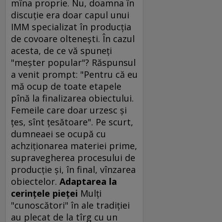
mîna proprie. Nu, doamna în
discuţie era doar capul unui
IMM specializat în producţia
de covoare olteneşti. În cazul
acesta, de ce vă spuneţi
"meşter popular"? Răspunsul
a venit prompt: "Pentru că eu
mă ocup de toate etapele
pînă la finalizarea obiectului.
Femeile care doar urzesc şi
ţes, sînt ţesătoare". Pe scurt,
dumneaei se ocupă cu
achziţionarea materiei prime,
supravegherea procesului de
producţie şi, în final, vînzarea
obiectelor.
Adaptarea la
cerinţele pieţei
Mulţi
"cunoscători" în ale tradiţiei
au plecat de la tîrg cu un