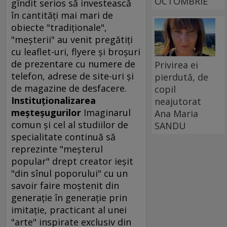
OCTOMBRIE
gîndit serios să investească
în cantităţi mai mari de
obiecte "tradiţionale",
"meşterii" au venit pregătiţi
cu leaflet-uri, flyere şi broşuri
de prezentare cu numere de
Privirea ei
telefon, adrese de site-uri şi
pierdută, de
de magazine de desfacere.
copil
Instituţionalizarea
neajutorat
meşteşugurilor
Imaginarul
Ana Maria
comun şi cel al studiilor de
SANDU
specialitate continuă să
reprezinte "meşterul
popular" drept creator ieşit
"din sînul poporului" cu un
savoir faire moştenit din
generaţie în generaţie prin
imitaţie, practicant al unei
"arte" inspirate exclusiv din