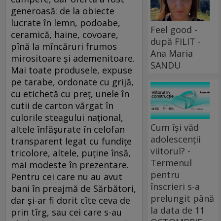
generoasă: de la obiecte
lucrate în lemn, podoabe,
Feel good -
ceramică, haine, covoare,
după FILIT -
pînă la mîncăruri frumos
Ana Maria
mirositoare şi ademenitoare.
SANDU
Mai toate produsele, expuse
pe tarabe, ordonate cu grijă,
cu etichetă cu preţ, unele în
cutii de carton vărgat în
culorile steagului naţional,
Cum își văd
altele înfăşurate în celofan
adolescenții
transparent legat cu fundiţe
viitorul? -
tricolore, altele, puţine însă,
Termenul
mai modeste în prezentare.
pentru
Pentru cei care nu au avut
înscrieri s-a
bani în preajmă de Sărbători,
prelungit până
dar şi-ar fi dorit cîte ceva de
la data de 11
prin tîrg, sau cei care s-au