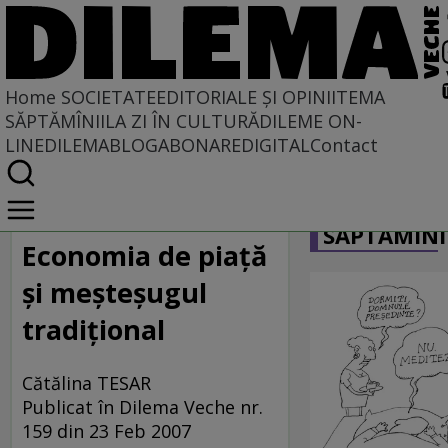
Home
SOCIETATE
EDITORIALE ȘI OPINII
TEMA
SĂPTĂMÎNII
LA ZI ÎN CULTURĂ
DILEME ON-
LINE
DILEMABLOG
ABONARE
DIGITAL
Contact
Home
CARICATU
Societate
SĂPTĂMÎNI
LA SINGULAR ȘI LA PLURAL
Economia de piaţă
şi meşteşugul
tradiţional
Cătălina TESAR
Publicat în Dilema Veche nr.
159 din 23 Feb 2007