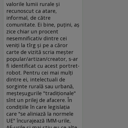
valorile lumii rurale şi
recunoscut ca atare,
informal, de către
comunitate. Ei bine, puţini, aş
zice chiar un procent
nesemnificativ dintre cei
veniţi la tîrg şi pe a căror
carte de vizită scria meşter
popular/artizan/creator, s-ar
fi identificat cu acest portret-
robot. Pentru cei mai mulţi
dintre ei, intelectuali de
sorginte rurală sau urbană,
meşteşugurile "tradiţionale"
sînt un prilej de afacere. În
condiţiile în care legislaţia
care "se aliniază la normele
UE" încurajează IMM-urile,
AF-urile şi mai ştiu eu ce alte