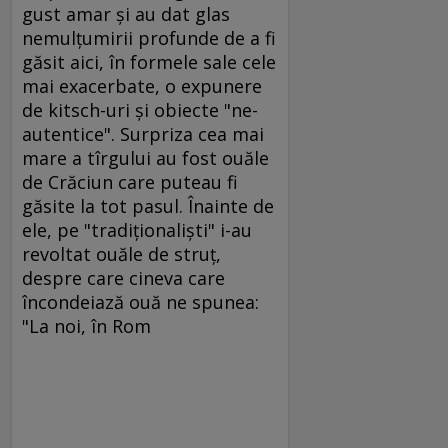
gust amar şi au dat glas
nemulţumirii profunde de a fi
găsit aici, în formele sale cele
mai exacerbate, o expunere
de kitsch-uri şi obiecte "ne-
autentice". Surpriza cea mai
mare a tîrgului au fost ouăle
de Crăciun care puteau fi
găsite la tot pasul. Înainte de
ele, pe "tradiţionalişti" i-au
revoltat ouăle de struţ,
despre care cineva care
încondeiază ouă ne spunea:
"La noi, în Rom