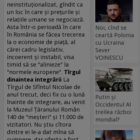
neinstituţionalizat, gîndit ca
un loc în care şi preţurile şi
relaţiile umane se negociază.
Asta într-o perioadă în care
Noi, cînd se
în România se făcea trecerea
ceartă Polonia
la o economie de piaţă, al
cu Ucraina
cărei cadru legislativ,
Sever
incoerent şi instabil, visa
VOINESCU
timid să se "alinieze" la
"normele europene".
Tîrgul
dinaintea integrării
La
Tîrgul de Sfîntul Nicolae de
anul trecut, deci fix cu o lună
Putin și
înainte de integrare, au venit
Occidentul Al
la Muzeul Ţăranului Român
treilea război
140 de "meşteri" şi 11.000 de
mondial?
vizitatori. Nu ştiu cîtora
dintre ei le-a dat mîna să
cumpere, dar oferta a fost