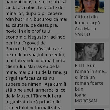
oameni aduşi de prin sate să
vîndă aici obiecte făcute de
mîna lor, după o pricepere
Cititori din
"din bătrîni", bucuroşi că mai
lumea largă
au căutare, pe deasupra,
Ana Maria
novici în ale profitului
SANDU
economic. Negustori ad-hoc
pentru tîrgoveţi de
Bucureşti, împrăştiaţi care
pe unde în spaţiul muzeului,
mai toţi vindeau după ţinuta
FILIT e un
clientului. Mai las eu de la
roman în sine...
mine, mai pui tu de la tine, şi
și încă un
tîrgul se făcea ca să nu
roman foarte
supere pe nimeni. Aşa cum îi
bun
stă bine unui iarmaroc, şi cel
Ioana
de la Muzeul Ţăranului era
MOROȘAN
organizat după principiile
comerţului neformalizat şi