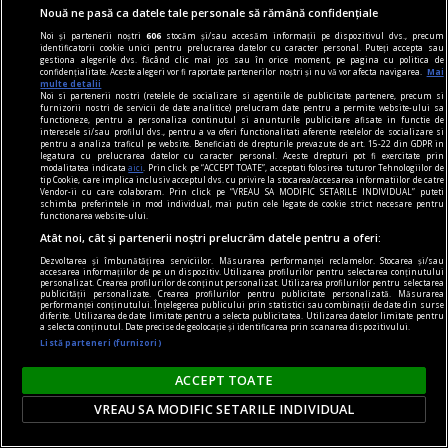
Nouă ne pasă ca datele tale personale să rămână confidențiale
propriu, de la distanță, oferind intimitate -
Noi și partenerii noștri
606
stocăm și/sau accesăm informații pe dispozitivul dvs., precum
utilizatorul interacționează asumat doar cu
identificatorii cookie unici pentru prelucrarea datelor cu caracter personal. Puteți accepta sau
gestiona alegerile dvs. făcând clic mai jos sau în orice moment, pe pagina cu politica de
operatorul platformei iGaming.
confidențialitate. Aceste alegeri vor fi raportate partenerilor noștri și nu vă vor afecta navigarea.
Mai
multe detalii
Noi si partenerii nostri (retelele de socializare si agentiile de publicitate partenere, precum si
furnizorii nostri de servicii de date analitice) prelucram date pentru a permite website-ului sa
functioneze, pentru a personaliza continutul si anunturile publicitare afisate in functie de
interesele si/sau profilul dvs., pentru a va oferi functionalitati aferente retelelor de socializare si
pentru a analiza traficul pe website. Beneficiati de drepturile prevazute de art. 15-22 din GDPR in
legatura cu prelucrarea datelor cu caracter personal. Aceste drepturi pot fi exercitate prin
modalitatea indicata
aici
. Prin click pe “ACCEPT TOATE”, acceptati folosirea tuturor Tehnologiilor de
tip Cookie, care implica inclusiv acceptul dvs. cu privire la stocarea/accesarea informatiilor de catre
Vendor-ii cu care colaboram. Prin click pe “VREAU SA MODIFIC SETARILE INDIVIDUAL” puteti
schimba preferintele in mod individual, mai putin cele legate de cookie strict necesare pentru
functionarea website-ului.
Atât noi, cât și partenerii noștri prelucrăm datele pentru a oferi:
Dezvoltarea și îmbunătățirea serviciilor. Măsurarea performanței reclamelor. Stocarea și/sau
accesarea informațiilor de pe un dispozitiv. Utilizarea profilurilor pentru selectarea conținutului
personalizat. Crearea profilurilor de conținut personalizat. Utilizarea profilurilor pentru selectarea
publicității personalizate. Crearea profilurilor pentru publicitate personalizată. Măsurarea
performanței conținutului. Înțelegerea publicului prin statistici sau combinații de date din surse
diferite. Utilizarea de date limitate pentru a selecta publicitatea. Utilizarea datelor limitate pentru
a selecta conținutul. Date precise de geolocație și identificarea prin scanarea dispozitivului.
Listă parteneri (furnizori)
cititori
ACCEPT TOATE
„Insula” care unește. Cum aduni într-un spațiu
VREAU SA MODIFIC SETARILE INDIVIDUAL
mic o comunitate de cititori?