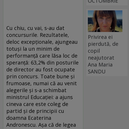
OCTOMBRIE
Cu chiu, cu vai, s-au dat
concursurile. Rezultatele,
Privirea ei
deloc excepționale, ajungeau
pierdută, de
totuși la un minim de
copil
performanță care lăsa loc de
neajutorat
speranță: 63,2% din posturile
Ana Maria
de director au fost ocupate
SANDU
prin concurs. Toate bune și
frumoase, numai că au venit
alegerile și s-a schimbat
ministrul Educației: a ajuns
cineva care este coleg de
partid și de principii cu
doamna Ecaterina
Andronescu. Așa că de legea