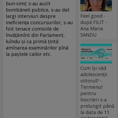
bun-simț: s-au auzit
bombăneli publice, s-au dat
Feel good -
largi interviuri despre
după FILIT -
ineficiența concursurilor, s-au
Ana Maria
foit tenace comisiile de
SANDU
învățămînt din Parlament,
luîndu-și ca primă țintă
amînarea examinărilor pînă
la paștele cailor etc.
Cum își văd
adolescenții
viitorul? -
Termenul
pentru
înscrieri s-a
prelungit până
la data de 11