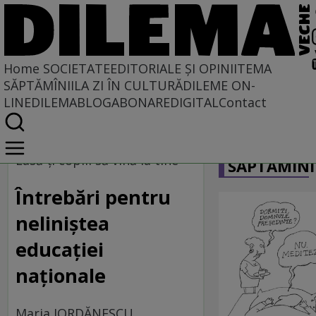
Home
SOCIETATE
EDITORIALE ȘI OPINII
TEMA
SĂPTĂMÎNII
LA ZI ÎN CULTURĂ
DILEME ON-
LINE
DILEMABLOG
ABONARE
DIGITAL
Contact
Home
CARICATU
Societate
Lasă-ţi copiii să vină la tine
SĂPTĂMÎNI
Întrebări pentru
neliniştea
educaţiei
naţionale
Maria IORDĂNESCU