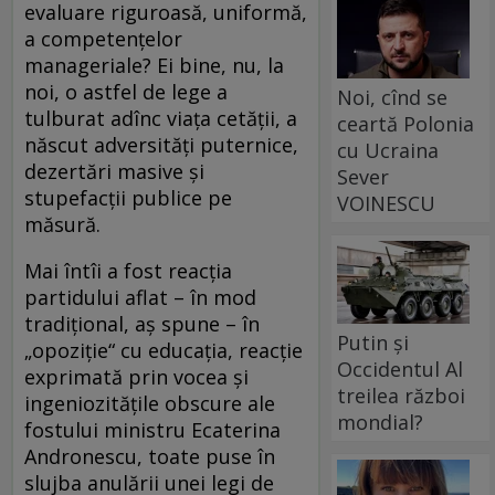
evaluare riguroasă, uniformă,
a competențelor
manageriale? Ei bine, nu, la
noi, o astfel de lege a
Noi, cînd se
tulburat adînc viața cetății, a
ceartă Polonia
născut adversități puternice,
cu Ucraina
dezertări masive și
Sever
stupefacții publice pe
VOINESCU
măsură.
Mai întîi a fost reacția
partidului aflat – în mod
tradițional, aș spune – în
Putin și
„opoziție“ cu educația, reacție
Occidentul Al
exprimată prin vocea și
treilea război
ingeniozitățile obscure ale
mondial?
fostului ministru Ecaterina
Andronescu, toate puse în
slujba anulării unei legi de