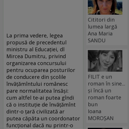
Cititori din
lumea largă
Ana Maria
La prima vedere, legea
SANDU
propusă de precedentul
ministru al Educației, dl
Mircea Dumitru, privind
organizarea concursului
pentru ocuparea posturilor
FILIT e un
de conducere din şcolile
roman în sine...
învățămîntului românesc
și încă un
pare normalitatea însăși:
roman foarte
cum altfel te-ai putea gîndi
bun
că o instituție de învățămînt
Ioana
dintr-o țară civilizată ar
MOROȘAN
putea căpăta un coordonator
funcțional dacă nu printr-o