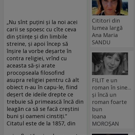
Cititori din
„Nu sînt puţini şi la noi acei
lumea largă
carii se spoesc cu cîte ceva
Ana Maria
din ştiinţe şi din limbile
SANDU
streine, şi apoi încep să
înşire la vorbe deşarte în
contra religiei, vrînd cu
aceasta să-şi arate
procopseala filosofind
asupra religiei pentru că alt
FILIT e un
obiect n-au în capu-le, fiind
roman în sine...
deşert de ideile drepte ce
și încă un
trebuie să primească încă din
roman foarte
leagăn ca să se facă creştini
bun
buni şi oameni cinstiţi.“
Ioana
Citatul este de la 1857, din
MOROȘAN