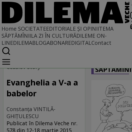
Home
SOCIETATE
EDITORIALE ȘI OPINII
TEMA
SĂPTĂMÎNII
LA ZI ÎN CULTURĂ
DILEME ON-
LINE
DILEMABLOG
ABONARE
DIGITAL
Contact
Home
CARICATU
Societate
Ceaslov story
SĂPTĂMÎNI
IERI CU VEDERE SPRE AZI
Evanghelia a V-a a
babelor
Constanţa VINTILĂ-
GHIŢULESCU
Publicat în Dilema Veche nr.
578 din 12-18 martie 2015