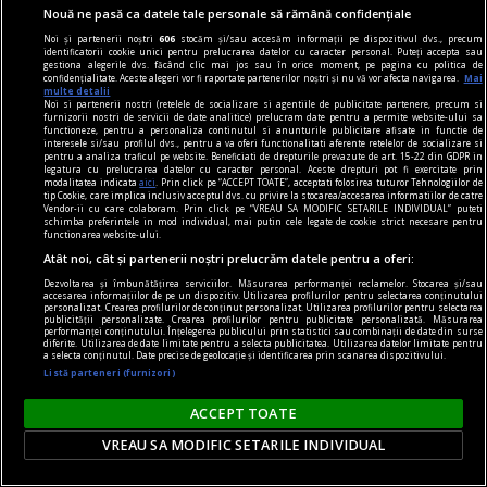
Nouă ne pasă ca datele tale personale să rămână confidențiale
consum
Noi și partenerii noștri
606
stocăm și/sau accesăm informații pe dispozitivul dvs., precum
Cât din ce cumpărăm este necesar și cât este
identificatorii cookie unici pentru prelucrarea datelor cu caracter personal. Puteți accepta sau
gestiona alegerile dvs. făcând clic mai jos sau în orice moment, pe pagina cu politica de
doar influența trendurilor
confidențialitate. Aceste alegeri vor fi raportate partenerilor noștri și nu vă vor afecta navigarea.
Mai
multe detalii
Trăim în era consumului. Nu doar de produse, ci
Noi si partenerii nostri (retelele de socializare si agentiile de publicitate partenere, precum si
furnizorii nostri de servicii de date analitice) prelucram date pentru a permite website-ului sa
și de informații, de social media, consumăm
functioneze, pentru a personaliza continutul si anunturile publicitare afisate in functie de
interesele si/sau profilul dvs., pentru a va oferi functionalitati aferente retelelor de socializare si
aproape orice. Oare care este linia dintre nevoile
pentru a analiza traficul pe website. Beneficiati de drepturile prevazute de art. 15-22 din GDPR in
legatura cu prelucrarea datelor cu caracter personal. Aceste drepturi pot fi exercitate prin
noastre și influența exterioară care ne împinge
modalitatea indicata
aici
. Prin click pe “ACCEPT TOATE”, acceptati folosirea tuturor Tehnologiilor de
tip Cookie, care implica inclusiv acceptul dvs. cu privire la stocarea/accesarea informatiilor de catre
(sau ne atrage?) spre această tendință
Vendor-ii cu care colaboram. Prin click pe “VREAU SA MODIFIC SETARILE INDIVIDUAL” puteti
schimba preferintele in mod individual, mai putin cele legate de cookie strict necesare pentru
generalizată de a absorbi totul?
functionarea website-ului.
Atât noi, cât și partenerii noștri prelucrăm datele pentru a oferi:
Dezvoltarea și îmbunătățirea serviciilor. Măsurarea performanței reclamelor. Stocarea și/sau
accesarea informațiilor de pe un dispozitiv. Utilizarea profilurilor pentru selectarea conținutului
personalizat. Crearea profilurilor de conținut personalizat. Utilizarea profilurilor pentru selectarea
publicității personalizate. Crearea profilurilor pentru publicitate personalizată. Măsurarea
performanței conținutului. Înțelegerea publicului prin statistici sau combinații de date din surse
diferite. Utilizarea de date limitate pentru a selecta publicitatea. Utilizarea datelor limitate pentru
a selecta conținutul. Date precise de geolocație și identificarea prin scanarea dispozitivului.
Listă parteneri (furnizori)
ACCEPT TOATE
VREAU SA MODIFIC SETARILE INDIVIDUAL