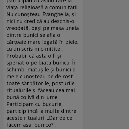
participau cu asiduitate la
viaţa religioasă a comunităţii.
Nu cunoşteau Evanghelia, şi
nici nu cred că au deschis-o
vreodată, deşi pe masa uneia
dintre bunici se afla o
cărţoaie mare legată în piele,
cu un scris mic-mititel.
Probabil că asta o fi şi
speriat-o pe biata bunica. În
schimb, mătuşile şi bunicile
mele cunoşteau pe de rost
toate sărbătorile, posturile,
ritualurile şi făceau cea mai
bună colivă din lume.
Participam cu bucurie,
particip încă la multe dintre
aceste ritualuri. „Dar de ce
facem aşa, bunico?“,