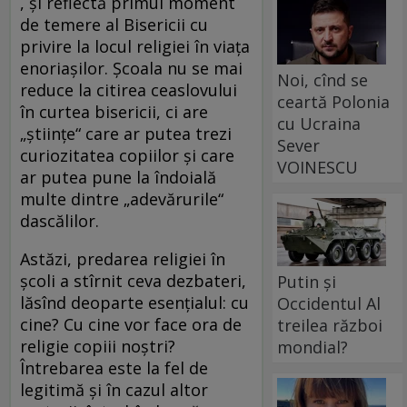
, şi reflectă primul moment
de temere al Bisericii cu
privire la locul religiei în viaţa
enoriaşilor. Şcoala nu se mai
Noi, cînd se
reduce la citirea ceaslovului
ceartă Polonia
în curtea bisericii, ci are
cu Ucraina
„ştiinţe“ care ar putea trezi
Sever
curiozitatea copiilor şi care
VOINESCU
ar putea pune la îndoială
multe dintre „adevărurile“
dascălilor.
Astăzi, predarea religiei în
şcoli a stîrnit ceva dezbateri,
Putin și
lăsînd deoparte esenţialul: cu
Occidentul Al
cine? Cu cine vor face ora de
treilea război
religie copiii noştri?
mondial?
Întrebarea este la fel de
legitimă şi în cazul altor