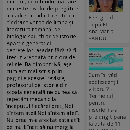
materii, întrebîndu-mă care
mai este nivelul de pregătire
al cadrelor didactice atunci
Feel good -
cînd vine vorba de limba şi
după FILIT -
literatura română, de
Ana Maria
biologie sau chiar de istorie.
SANDU
Aparţin generaţiei
decreţeilor, aşadar fără să fi
trecut vreodată prin ora de
religie. Ba dimpotrivă, aşa
cum am mai scris prin
Cum își văd
paginile acestei reviste,
adolescenții
profesorul de istorie din
viitorul? -
şcoala generală ne punea să
Termenul
repetăm mecanic la
pentru
începutul fiecărei ore: „Noi
înscrieri s-a
sîntem atei! Noi sîntem atei“.
prelungit până
Nu prea m-a afectat asta atît
la data de 11
de mult încît să nu merg la