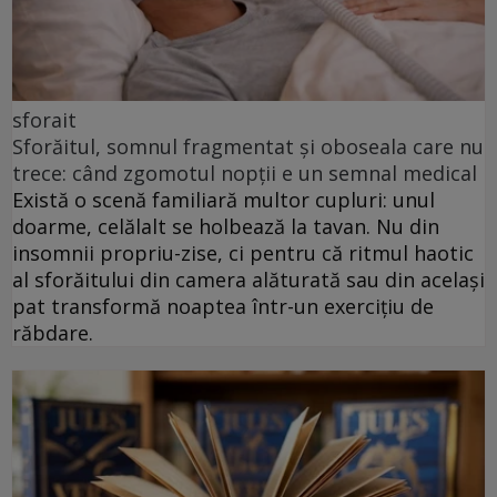
sforait
Sforăitul, somnul fragmentat și oboseala care nu
trece: când zgomotul nopții e un semnal medical
Există o scenă familiară multor cupluri: unul
doarme, celălalt se holbează la tavan. Nu din
insomnii propriu-zise, ci pentru că ritmul haotic
al sforăitului din camera alăturată sau din același
pat transformă noaptea într-un exercițiu de
răbdare.