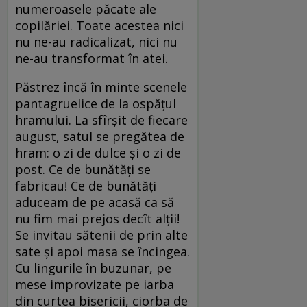
numeroasele păcate ale
copilăriei. Toate acestea nici
nu ne-au radicalizat, nici nu
ne-au transformat în atei.
Păstrez încă în minte scenele
pantagruelice de la ospăţul
hramului. La sfîrşit de fiecare
august, satul se pregătea de
hram: o zi de dulce şi o zi de
post. Ce de bunătăţi se
fabricau! Ce de bunătăţi
aduceam de pe acasă ca să
nu fim mai prejos decît alţii!
Se invitau sătenii de prin alte
sate şi apoi masa se încingea.
Cu lingurile în buzunar, pe
mese improvizate pe iarba
din curtea bisericii, ciorba de