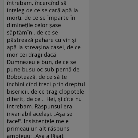
întrebam, încercînd să
înţeleg de ce se cară apă la
morţi, de ce se împarte în
dimineţile celor şase
săptămîni, de ce se
păstrează pahare cu vin şi
apă la streaşina casei, de ce
mor cei dragi dacă
Dumnezeu e bun, de ce se
pune busuioc sub pernă de
Bobotează, de ce să te
închini cînd treci prin dreptul
bisericii, de ce trag clopotele
diferit, de ce… Hei, şi cîte nu
întrebam. Răspunsul era
invariabil acelaşi: „Aşa se
face!“. Insistenţele mele
primeau un alt răspuns
ambiguu: „Aşa a lăsat