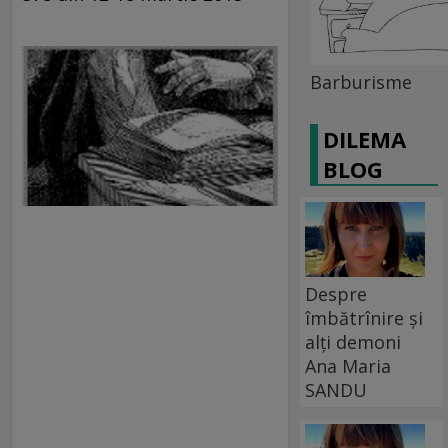
Barburisme
DILEMA
BLOG
Despre
îmbătrînire și
alți demoni
Ana Maria
SANDU