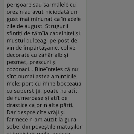
perişoare sau sarmalele cu
orez n-au avut niciodată un
gust mai minunat ca în acele
zile de august. Strugurii
sfinţiţi de tămîia cadelniţei şi
mustul dulceag, pe post de
vin de împărtăşanie, colive
decorate cu zahăr alb şi
pesmet, prescuri şi
cozonaci… Bineînţeles că nu
sînt numai astea amintirile
mele: port cu mine bocceaua
cu superstiţii, poate nu atît
de numeroase şi atît de
drastice ca prin alte părţi.
Dar despre cîte vrăji şi
farmece n-am auzit la gura
sobei din poveştile mătuşilor
şi bunicilor mele, despre