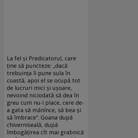
La fel şi Predicatorul, care
ţine să puncteze: „dacă
trebuinţa îi pune sula în
coastă, apoi el se ocupă tot
de lucruri mici şi uşoare,
nevoind niciodată să dea în
greu cum nu-i place, cere de-
a gata să mănînce, să bea şi
să îmbrace“. Goana după
chiverniseală, după
îmbogăţirea cît mai grabnică