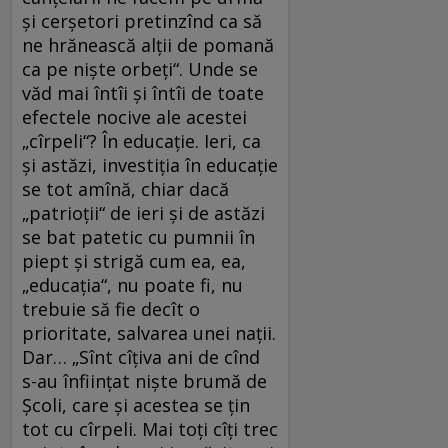
şi cerşetori pretinzînd ca să
ne hrănească alţii de pomană
ca pe nişte orbeţi“. Unde se
văd mai întîi şi întîi de toate
efectele nocive ale acestei
„cîrpeli“? În educaţie. Ieri, ca
şi astăzi, investiţia în educaţie
se tot amînă, chiar dacă
„patrioţii“ de ieri şi de astăzi
se bat patetic cu pumnii în
piept şi strigă cum ea, ea,
„educaţia“, nu poate fi, nu
trebuie să fie decît o
prioritate, salvarea unei naţii.
Dar… „Sînt cîţiva ani de cînd
s-au înfiinţat nişte brumă de
Şcoli, care şi acestea se ţin
tot cu cîrpeli. Mai toţi cîţi trec