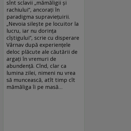
sînt sclavii „mămăligii şi
rachiului“, ancoraţi în
paradigma supravieţuirii.
„Nevoia sileşte pe locuitor la
lucru, iar nu dorinţa
cîştigului“, scrie cu disperare
Vârnav după experienţele
deloc plăcute ale căutării de
argaţi în vremuri de
abundenţă. Cînd, clar ca
lumina zilei, nimeni nu vrea
să muncească, atît timp cît
mămăliga îi pe masă…