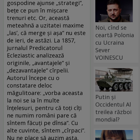
gospodine ajunse „strategi“,
beţe ce pun în mişcare
trenuri etc. Or, această
meteahnă a uzitatei maxime
Noi, cînd se
„las’, că merge şi aşa“ nu este
ceartă Polonia
de ieri, de astăzi. La 1857,
cu Ucraina
jurnalul Predicatorul
Sever
Ecleziastic analizează
VOINESCU
originile, „avantajele“ şi
„dezavantajele“ cîrpelii.
Autorul începe cu o
constatare deloc
măgulitoare: „vorba aceasta
Putin și
la noi se ia în multe
Occidentul Al
înţelesuri, pentru că toţi cîţi
treilea război
ne numim români pare că
mondial?
sîntem făcuţi pe dînsa“. Cu
alte cuvinte, sîntem „cîrpaci“.
Nu ne place să auzim asta,