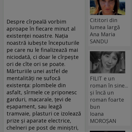
Cititori din
Despre cîrpeală vorbim
lumea largă
aproape în fiecare minut al
Ana Maria
existenţei noastre. Naţia
SANDU
noastră iubeşte începuturile
pe care nu le finalizează mai
niciodată, ci doar le cîrpeşte
ori de cîte ori se poate.
Mărturiile unei astfel de
mentalităţi ne sufocă
FILIT e un
existenţa: plombele din
roman în sine...
asfalt, sîrmele ce priponesc
și încă un
garduri, macarale, ţevi de
roman foarte
eşapament, sau leagă
bun
tramvaie, plasturi ce izolează
Ioana
prize şi aparate electrice,
MOROȘAN
chelneri pe post de miniştri,