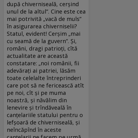
după chiverniseală, cerşind
unul de la altul“. Cine este cea
mai potrivită „vacă de muls“
în asigurarea chiverniselii?
Statul, evident! Cerşim „mai
cu seamă de la guvern“. Şi,
români, dragi patrioţi, cîtă
actualitate are această
constatare: „noi românii, fii
adevăraţi ai patriei, lăsăm
toate celelalte întreprinderi
care pot să ne fericească atît
pe noi, cît şi pe muma
noastră, şi năvălim din
lenevire şi trîndăveală în
canţelariile statului pentru o
lefşoară de chiverniseală, şi
neîncăpînd în aceste
canţelarii ne facem pe urmă