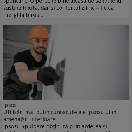
spontane. O pereche bine aleasă de sandale îți
susține ținuta, dar și confortul zilnic – fie că
mergi la birou...
ipsos
Utilizări mai puțin cunoscute ale ipsosului în
amenajări interioare
Ipsosul (pulbere obținută prin arderea și