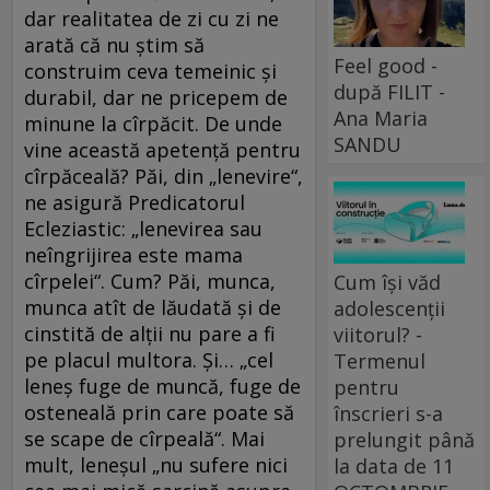
dar realitatea de zi cu zi ne
arată că nu ştim să
Feel good -
construim ceva temeinic şi
după FILIT -
durabil, dar ne pricepem de
Ana Maria
minune la cîrpăcit. De unde
SANDU
vine această apetenţă pentru
cîrpăceală? Păi, din „lenevire“,
ne asigură Predicatorul
Ecleziastic: „lenevirea sau
neîngrijirea este mama
cîrpelei“. Cum? Păi, munca,
Cum își văd
munca atît de lăudată şi de
adolescenții
cinstită de alţii nu pare a fi
viitorul? -
pe placul multora. Şi… „cel
Termenul
leneş fuge de muncă, fuge de
pentru
osteneală prin care poate să
înscrieri s-a
se scape de cîrpeală“. Mai
prelungit până
mult, leneşul „nu sufere nici
la data de 11