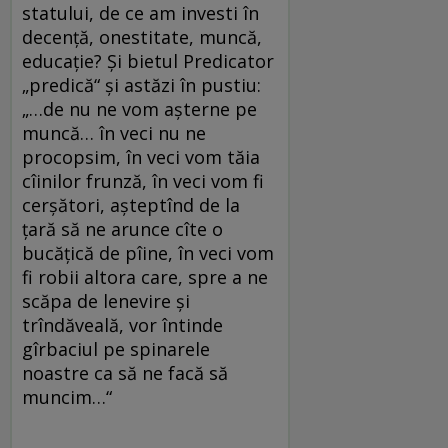
statului, de ce am investi în
decenţă, onestitate, muncă,
educaţie? Şi bietul Predicator
„predică“ şi astăzi în pustiu:
„…de nu ne vom aşterne pe
muncă… în veci nu ne
procopsim, în veci vom tăia
cîinilor frunză, în veci vom fi
cerşători, aşteptînd de la
ţară să ne arunce cîte o
bucăţică de pîine, în veci vom
fi robii altora care, spre a ne
scăpa de lenevire şi
trîndăveală, vor întinde
gîrbaciul pe spinarele
noastre ca să ne facă să
muncim…“