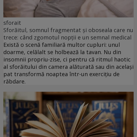
sforait
Sforăitul, somnul fragmentat și oboseala care nu
trece: când zgomotul nopții e un semnal medical
Există o scenă familiară multor cupluri: unul
doarme, celălalt se holbează la tavan. Nu din
insomnii propriu-zise, ci pentru că ritmul haotic
al sforăitului din camera alăturată sau din același
pat transformă noaptea într-un exercițiu de
răbdare.