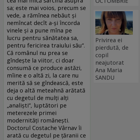
cea mai mică sarcină asupra
OCTOMBRIE
sa; este mai voios, precum se
vede, a rămînea nebăut şi
nemîncat decît a-şi încorda
vinele şi a pune mîna pe
lucru pentru sănătatea sa,
Privirea ei
pentru fericirea traiului său“.
pierdută, de
Că românul nu prea se
copil
gîndeşte la viitor, ci doar
neajutorat
consumă ce produce astăzi,
Ana Maria
mîine e o altă zi, la care nu
SANDU
merită să se gîndească, este
deja o altă meteahnă arătată
cu degetul de mulţi alţi
„analişti“, luptători pe
meterezele primei
modernităţi româneşti.
Doctorul Costache Vârnav îi
arată cu degetul pe ţăranii ce