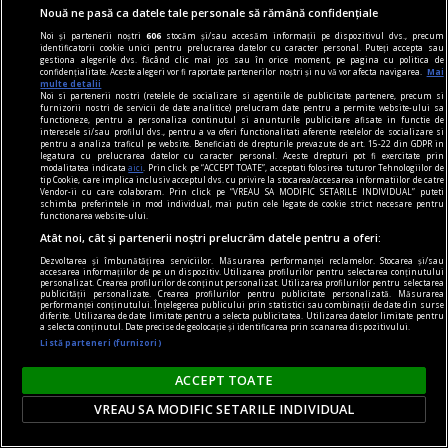
Cât din ce cumpărăm este necesar și cât este
Nouă ne pasă ca datele tale personale să rămână confidențiale
doar influența trendurilor
Noi și partenerii noștri
606
stocăm și/sau accesăm informații pe dispozitivul dvs., precum
identificatorii cookie unici pentru prelucrarea datelor cu caracter personal. Puteți accepta sau
Trăim în era consumului. Nu doar de produse, ci
gestiona alegerile dvs. făcând clic mai jos sau în orice moment, pe pagina cu politica de
confidențialitate. Aceste alegeri vor fi raportate partenerilor noștri și nu vă vor afecta navigarea.
Mai
și de informații, de social media, consumăm
multe detalii
Noi si partenerii nostri (retelele de socializare si agentiile de publicitate partenere, precum si
aproape orice. Oare care este linia dintre nevoile
furnizorii nostri de servicii de date analitice) prelucram date pentru a permite website-ului sa
functioneze, pentru a personaliza continutul si anunturile publicitare afisate in functie de
noastre și influența exterioară care ne împinge
interesele si/sau profilul dvs., pentru a va oferi functionalitati aferente retelelor de socializare si
pentru a analiza traficul pe website. Beneficiati de drepturile prevazute de art. 15-22 din GDPR in
(sau ne atrage?) spre această tendință
legatura cu prelucrarea datelor cu caracter personal. Aceste drepturi pot fi exercitate prin
modalitatea indicata
aici
. Prin click pe “ACCEPT TOATE”, acceptati folosirea tuturor Tehnologiilor de
generalizată de a absorbi totul?
tip Cookie, care implica inclusiv acceptul dvs. cu privire la stocarea/accesarea informatiilor de catre
Vendor-ii cu care colaboram. Prin click pe “VREAU SA MODIFIC SETARILE INDIVIDUAL” puteti
schimba preferintele in mod individual, mai putin cele legate de cookie strict necesare pentru
functionarea website-ului.
Atât noi, cât și partenerii noștri prelucrăm datele pentru a oferi:
Dezvoltarea și îmbunătățirea serviciilor. Măsurarea performanței reclamelor. Stocarea și/sau
accesarea informațiilor de pe un dispozitiv. Utilizarea profilurilor pentru selectarea conținutului
personalizat. Crearea profilurilor de conținut personalizat. Utilizarea profilurilor pentru selectarea
publicității personalizate. Crearea profilurilor pentru publicitate personalizată. Măsurarea
performanței conținutului. Înțelegerea publicului prin statistici sau combinații de date din surse
diferite. Utilizarea de date limitate pentru a selecta publicitatea. Utilizarea datelor limitate pentru
a selecta conținutul. Date precise de geolocație și identificarea prin scanarea dispozitivului.
Listă parteneri (furnizori)
ACCEPT TOATE
VREAU SA MODIFIC SETARILE INDIVIDUAL