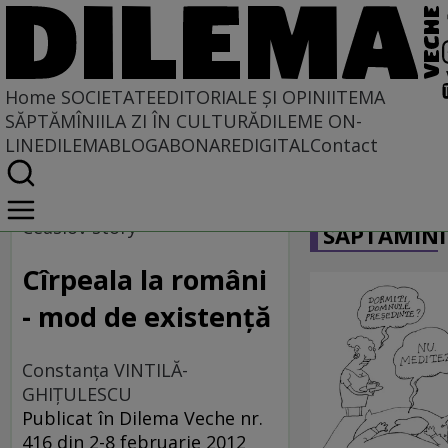
Home
SOCIETATE
EDITORIALE ȘI OPINII
TEMA
SĂPTĂMÎNII
LA ZI ÎN CULTURĂ
DILEME ON-
LINE
DILEMABLOG
ABONARE
DIGITAL
Contact
Home
CARICATU
Societate
Ceaslov story
SĂPTĂMÎNI
IERI CU VEDERE SPRE AZI
Cîrpeala la români
- mod de existenţă
Constanţa VINTILĂ-
GHIŢULESCU
Publicat în Dilema Veche nr.
416 din 2-8 februarie 2012