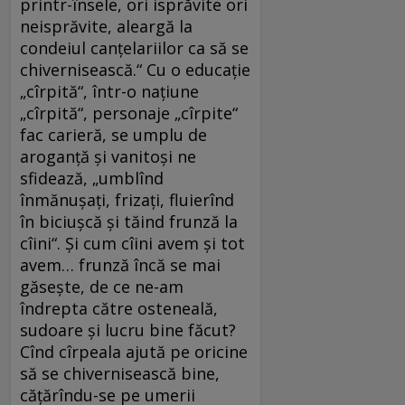
printr-însele, ori isprăvite ori
neisprăvite, aleargă la
condeiul canţelariilor ca să se
chivernisească.“ Cu o educaţie
„cîrpită“, într-o naţiune
„cîrpită“, personaje „cîrpite“
fac carieră, se umplu de
aroganţă şi vanitoşi ne
sfidează, „umblînd
înmănuşaţi, frizaţi, fluierînd
în biciuşcă şi tăind frunză la
cîini“. Şi cum cîini avem şi tot
avem… frunză încă se mai
găseşte, de ce ne-am
îndrepta către osteneală,
sudoare şi lucru bine făcut?
Cînd cîrpeala ajută pe oricine
să se chivernisească bine,
căţărîndu-se pe umerii