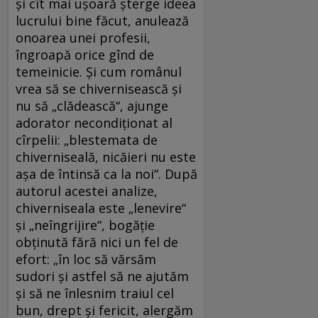
şi cît mai uşoară şterge ideea
lucrului bine făcut, anulează
onoarea unei profesii,
îngroapă orice gînd de
temeinicie. Şi cum românul
vrea să se chivernisească şi
nu să „clădească“, ajunge
adorator necondiţionat al
cîrpelii: „blestemata de
chiverniseală, nicăieri nu este
aşa de întinsă ca la noi“. După
autorul acestei analize,
chiverniseala este „lenevire“
şi „neîngrijire“, bogăţie
obţinută fără nici un fel de
efort: „în loc să vărsăm
sudori şi astfel să ne ajutăm
şi să ne înlesnim traiul cel
bun, drept şi fericit, alergăm