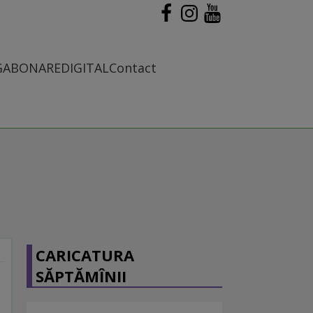
G
ABONARE
DIGITAL
Contact
CARICATURA
SĂPTĂMÎNII