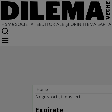
Home
SOCIETATE
EDITORIALE ȘI OPINII
TEMA SĂPTĂ
Home
Societate
Negustori şi muşterii
Expirate