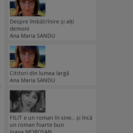
Despre îmbătrînire și alți
demoni
Ana Maria SANDU
Cititori din lumea largă
Ana Maria SANDU
FILIT e un roman în sine... și încă
un roman foarte bun
Ioana MOROȘAN