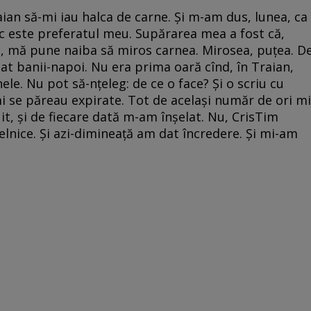
ian să-mi iau halca de carne. Şi m-am dus, lunea, ca
sc este preferatul meu. Supărarea mea a fost că,
rc, mă pune naiba să miros carnea. Mirosea, puţea. D
at banii-napoi. Nu era prima oară cînd, în Traian,
ele. Nu pot să-nţeleg: de ce o face? Şi o scriu cu
i se păreau expirate. Tot de acelaşi număr de ori mi
it, şi de fiecare dată m-am înşelat. Nu, CrisTim
elnice. Şi azi-dimineaţă am dat încredere. Şi mi-am