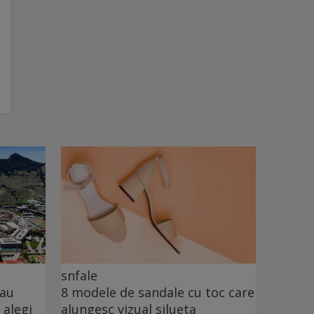
snfale
sau
8 modele de sandale cu toc care
 alegi
alungesc vizual silueta