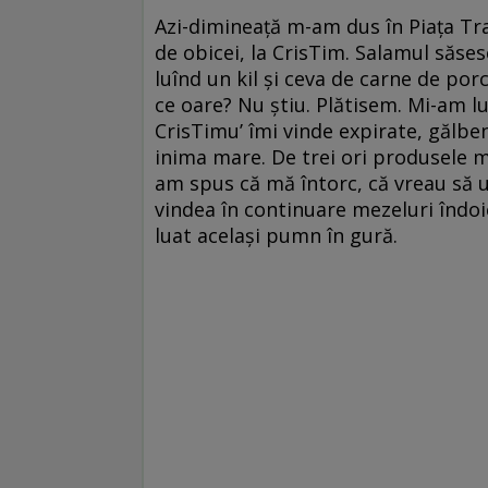
Azi-dimineaţă m-am dus în Piaţa Tra
de obicei, la CrisTim. Salamul săse
luînd un kil şi ceva de carne de po
ce oare? Nu ştiu. Plătisem. Mi-am lu
CrisTimu’ îmi vinde expirate, gălben
inima mare. De trei ori produsele m
am spus că mă întorc, că vreau să u
vindea în continuare mezeluri îndoi
luat acelaşi pumn în gură.