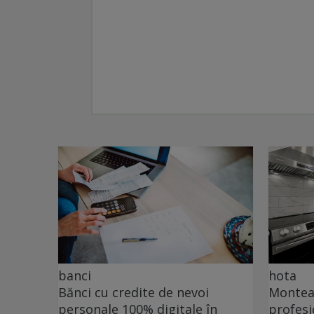
banci
hota
Bănci cu credite de nevoi
Monteaz
personale 100% digitale în
profesi