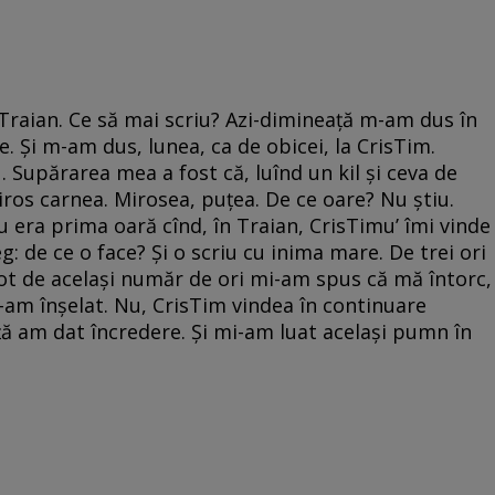
 Traian. Ce să mai scriu? Azi-dimineaţă m-am dus în
e. Şi m-am dus, lunea, ca de obicei, la CrisTim.
 Supărarea mea a fost că, luînd un kil şi ceva de
ros carnea. Mirosea, puţea. De ce oare? Nu ştiu.
u era prima oară cînd, în Traian, CrisTimu’ îmi vinde
g: de ce o face? Şi o scriu cu inima mare. De trei ori
ot de acelaşi număr de ori mi-am spus că mă întorc,
m-am înşelat. Nu, CrisTim vindea în continuare
aţă am dat încredere. Şi mi-am luat acelaşi pumn în