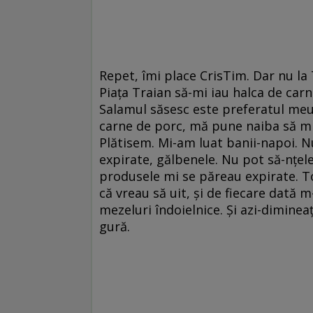
Repet, îmi place CrisTim. Dar nu la
Piaţa Traian să-mi iau halca de carn
Salamul săsesc este preferatul meu.
carne de porc, mă pune naiba să mi
Plătisem. Mi-am luat banii-napoi. N
expirate, gălbenele. Nu pot să-nţele
produsele mi se păreau expirate. T
că vreau să uit, şi de fiecare dată 
mezeluri îndoielnice. Şi azi-dimine
gură.