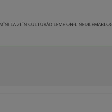
MÎNII
LA ZI ÎN CULTURĂ
DILEME ON-LINE
DILEMABLO