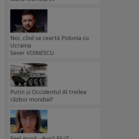
Noi, cînd se ceartă Polonia cu
Ucraina
Sever VOINESCU
Putin și Occidentul Al treilea
război mondial?
Feel good - după FILIT -