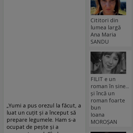
Cititori din
lumea largă
Ana Maria
SANDU
FILIT e un
roman în sine...
și încă un
roman foarte
„Yumi a pus orezul la făcut, a
bun
luat un cuţit şi a început să
Ioana
prepare legumele. Ham s-a
MOROȘAN
ocupat de peşte şi a