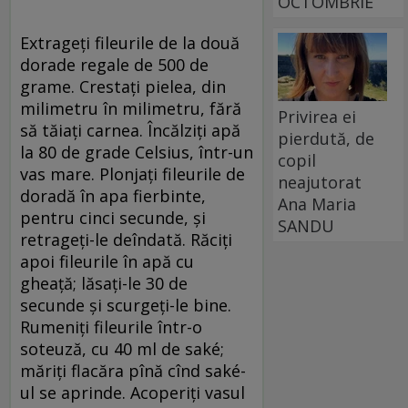
OCTOMBRIE
Extrageţi fileurile de la două
dorade regale de 500 de
grame. Crestaţi pielea, din
milimetru în milimetru, fără
Privirea ei
să tăiaţi carnea. Încălziţi apă
pierdută, de
la 80 de grade Celsius, într-un
copil
vas mare. Plonjaţi fileurile de
neajutorat
doradă în apa fierbinte,
Ana Maria
pentru cinci secunde, şi
SANDU
retrageţi-le deîndată. Răciţi
apoi fileurile în apă cu
gheaţă; lăsaţi-le 30 de
secunde şi scurgeţi-le bine.
Rumeniţi fileurile într-o
soteuză, cu 40 ml de saké;
măriţi flacăra pînă cînd saké-
ul se aprinde. Acoperiţi vasul