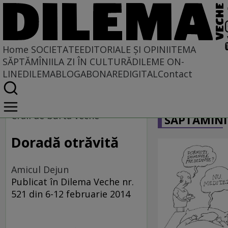
Home
SOCIETATE
EDITORIALE ȘI OPINII
TEMA
SĂPTĂMÎNII
LA ZI ÎN CULTURĂ
DILEME ON-
LINE
DILEMABLOG
ABONARE
DIGITAL
Contact
Home
CARICATU
Societate
Craii de burta veche
SĂPTĂMÎNI
Doradă otrăvită
Amicul Dejun
Publicat în Dilema Veche nr.
521 din 6-12 februarie 2014