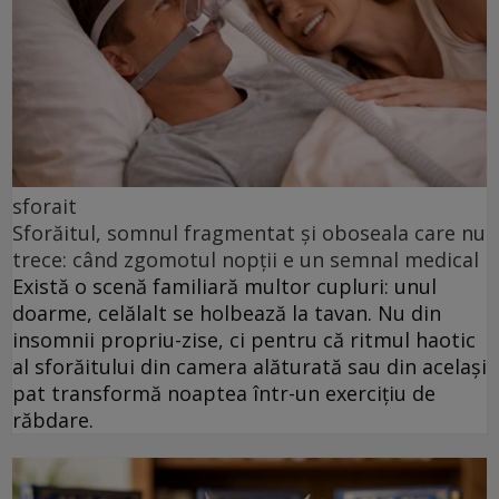
sforait
Sforăitul, somnul fragmentat și oboseala care nu
trece: când zgomotul nopții e un semnal medical
Există o scenă familiară multor cupluri: unul
doarme, celălalt se holbează la tavan. Nu din
insomnii propriu-zise, ci pentru că ritmul haotic
al sforăitului din camera alăturată sau din același
pat transformă noaptea într-un exercițiu de
răbdare.