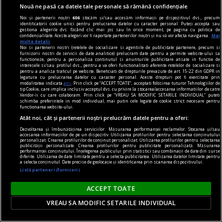
disponibile în spațiul virtual?
Nouă ne pasă ca datele tale personale să rămână confidențiale
Noi și partenerii noștri
606
stocăm și/sau accesăm informații pe dispozitivul dvs., precum
identificatorii cookie unici pentru prelucrarea datelor cu caracter personal. Puteți accepta sau
gestiona alegerile dvs. făcând clic mai jos sau în orice moment, pe pagina cu politica de
confidențialitate. Aceste alegeri vor fi raportate partenerilor noștri și nu vă vor afecta navigarea.
Mai
multe detalii
Noi si partenerii nostri (retelele de socializare si agentiile de publicitate partenere, precum si
furnizorii nostri de servicii de date analitice) prelucram date pentru a permite website-ului sa
functioneze, pentru a personaliza continutul si anunturile publicitare afisate in functie de
interesele si/sau profilul dvs., pentru a va oferi functionalitati aferente retelelor de socializare si
pentru a analiza traficul pe website. Beneficiati de drepturile prevazute de art. 15-22 din GDPR in
legatura cu prelucrarea datelor cu caracter personal. Aceste drepturi pot fi exercitate prin
modalitatea indicata
aici
. Prin click pe “ACCEPT TOATE”, acceptati folosirea tuturor Tehnologiilor de
tip Cookie, care implica inclusiv acceptul dvs. cu privire la stocarea/accesarea informatiilor de catre
Vendor-ii cu care colaboram. Prin click pe “VREAU SA MODIFIC SETARILE INDIVIDUAL” puteti
schimba preferintele in mod individual, mai putin cele legate de cookie strict necesare pentru
functionarea website-ului.
Atât noi, cât și partenerii noștri prelucrăm datele pentru a oferi:
Dezvoltarea și îmbunătățirea serviciilor. Măsurarea performanței reclamelor. Stocarea și/sau
accesarea informațiilor de pe un dispozitiv. Utilizarea profilurilor pentru selectarea conținutului
personalizat. Crearea profilurilor de conținut personalizat. Utilizarea profilurilor pentru selectarea
publicității personalizate. Crearea profilurilor pentru publicitate personalizată. Măsurarea
media convertor
performanței conținutului. Înțelegerea publicului prin statistici sau combinații de date din surse
diferite. Utilizarea de date limitate pentru a selecta publicitatea. Utilizarea datelor limitate pentru
Motive pentru care un media convertor prin
a selecta conținutul. Date precise de geolocație și identificarea prin scanarea dispozitivului.
Listă parteneri (furnizori)
fibră optică este folosit pentru transmiterea
semnalelor pe distanțe lungi
ACCEPT TOATE
Dezvoltarea accelerată a infrastructurilor IT și
VREAU SA MODIFIC SETARILE INDIVIDUAL
creșterea constantă a volumului de date