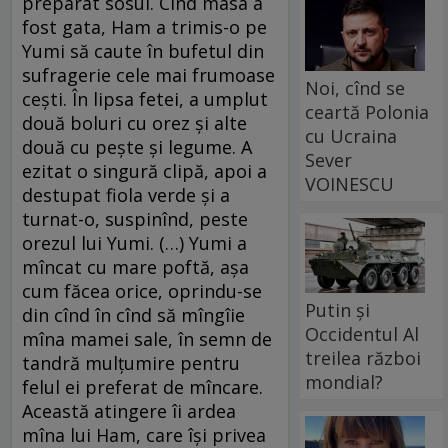
preparat sosul. Cînd masa a
fost gata, Ham a trimis-o pe
Yumi să caute în bufetul din
sufragerie cele mai frumoase
Noi, cînd se
ceşti. În lipsa fetei, a umplut
ceartă Polonia
două boluri cu orez şi alte
cu Ucraina
două cu peşte şi legume. A
Sever
ezitat o singură clipă, apoi a
VOINESCU
destupat fiola verde şi a
turnat-o, suspinînd, peste
orezul lui Yumi. (…) Yumi a
mîncat cu mare poftă, aşa
cum făcea orice, oprindu-se
Putin și
din cînd în cînd să mîngîie
Occidentul Al
mîna mamei sale, în semn de
treilea război
tandră mulţumire pentru
mondial?
felul ei preferat de mîncare.
Această atingere îi ardea
mîna lui Ham, care îşi privea