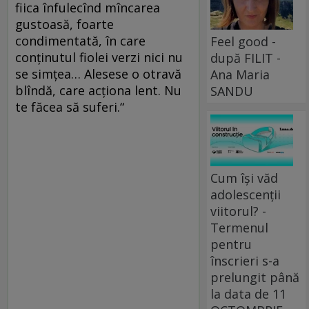
fiica înfulecînd mîncarea
gustoasă, foarte
condimentată, în care
Feel good -
conţinutul fiolei verzi nici nu
după FILIT -
se simţea… Alesese o otravă
Ana Maria
blîndă, care acţiona lent. Nu
SANDU
te făcea să suferi.“
Cum își văd
adolescenții
viitorul? -
Termenul
pentru
înscrieri s-a
prelungit până
la data de 11