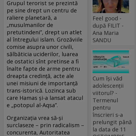
Grupul terorist se prezintă
pe sine drept un centru de
raliere planetară, a
Feel good -
„musulmanilor de
după FILIT -
pretutindeni”, drept un atlet
Ana Maria
al întregului islam. Grozăviile
SANDU
comise asupra unor civili,
sălbăticia uciderilor, luarea
de ostatici sînt pretinse a fi
înalte fapte de arme pentru
dreapta credinţă, acte ale
Cum își văd
unei misiuni de importanţă
adolescenții
trans-istorică. Lozinca sub
viitorul? -
care Hamas şi-a lansat atacul
Termenul
e „potopul al-Aqsa”.
pentru
înscrieri s-a
Organizaţia vrea să-şi
prelungit până
surclaseze – prin radicalism –
la data de 11
concurenta, Autoritatea