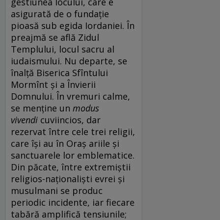
gestiunea locului, care e
asigurată de o fundaţie
pioasă sub egida Iordaniei. În
preajmă se află Zidul
Templului, locul sacru al
iudaismului. Nu departe, se
înalţă Biserica Sfîntului
Mormînt şi a Învierii
Domnului. În vremuri calme,
se menţine un
modus
vivendi
cuviincios, dar
rezervat între cele trei religii,
care îşi au în Oraş ariile şi
sanctuarele lor emblematice.
Din păcate, între extremiştii
religios-naţionalişti evrei şi
musulmani se produc
periodic incidente, iar fiecare
tabără amplifică tensiunile;