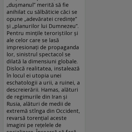
„duşmanul” merită să fie
anihilat cu sălbăticie căci se
opune „adevăratei credinţe”
şi „planurilor lui Dumnezeu”.
Pentru minţile teroriştilor şi
ale celor care se lasă
impresionaţi de propaganda
lor, sinistrul spectacol se
dilată la dimensiuni globale.
Dislocă realitatea, instalează
în locul ei utopia unei
eschatologii a urii, a ruinei, a
descreierării. Hamas, alături
de regimurile din Iran şi
Rusia, alături de medii de
extremă stînga din Occident,
revarsă torenţial aceste
imagini pe reţelele de
socializare. Încearcă să facă