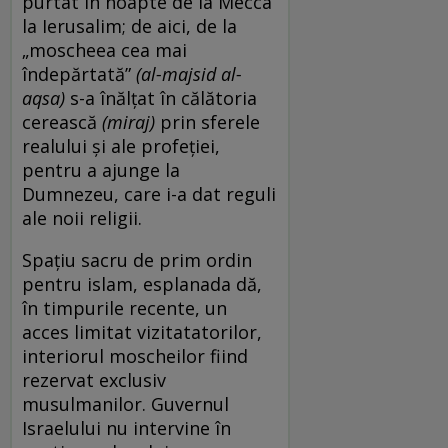
purtat în noapte de la Mecca
la Ierusalim; de aici, de la
„moscheea cea mai
îndepărtată”
(al-majsid al-
aqsa)
s-a înălţat în călătoria
cerească
(
miraj)
prin sferele
realului şi ale profeţiei,
pentru a ajunge la
Dumnezeu, care i-a dat reguli
ale noii religii.
Spaţiu sacru de prim ordin
pentru islam, esplanada dă,
în timpurile recente, un
acces limitat vizitatatorilor,
interiorul moscheilor fiind
rezervat exclusiv
musulmanilor. Guvernul
Israelului nu intervine în