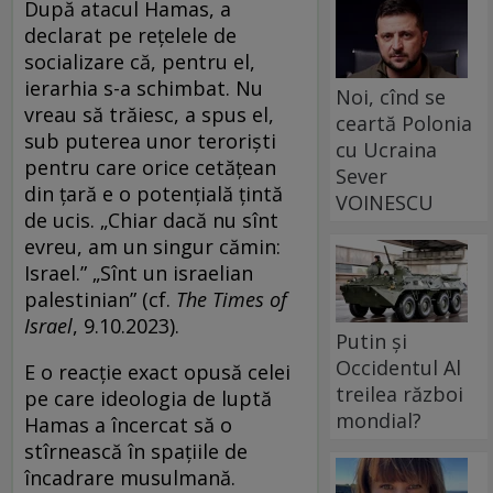
După atacul Hamas, a
declarat pe reţelele de
socializare că, pentru el,
ierarhia s-a schimbat. Nu
Noi, cînd se
vreau să trăiesc, a spus el,
ceartă Polonia
sub puterea unor terorişti
cu Ucraina
pentru care orice cetăţean
Sever
din ţară e o potenţială ţintă
VOINESCU
de ucis. „Chiar dacă nu sînt
evreu, am un singur cămin:
Israel.” „Sînt un israelian
palestinian” (cf.
The Times of
Israel
, 9.10.2023).
Putin și
Occidentul Al
E o reacţie exact opusă celei
treilea război
pe care ideologia de luptă
mondial?
Hamas a încercat să o
stîrnească în spaţiile de
încadrare musulmană.