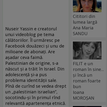
Cititori din
lumea largă
Ana Maria
Nuseir Yassin e creatorul
SANDU
unui videoblog pe tema
călătoriilor. Îl urmăresc pe
Facebook douăzeci şi unu de
milioane de abonaţi. Are
aşadar ceva faimă.
Palestinian de origine, s-a
FILIT e un
născut şi a trăit în Israel. Din
roman în sine...
adolescenţă şi-a pus
și încă un
problema identităţii sale.
roman foarte
Pînă de curînd se vedea drept
bun
un „palestinian israelian”,
Ioana
socotindu-şi în primul rînd
MOROȘAN
relevantă apartenenţa etnică.