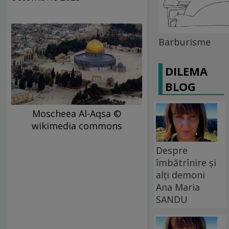
Barburisme
DILEMA
BLOG
Moscheea Al-Aqsa ©
wikimedia commons
Despre
îmbătrînire și
alți demoni
Ana Maria
SANDU