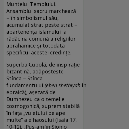
Muntelui Templului.
Ansamblul sacru marchează
– în simbolismul său,
acumulat strat peste strat –
apartenenţa islamului la
rădăcina comună a religiilor
abrahamice şi totodată
specificul acestei credinţe.
Superba Cupolă, de inspiraţie
bizantină, adăposteşte
Stînca – Stînca
fundamentului
(
eben
shethiyah
în
ebraică), aşezată de
Dumnezeu ca o temelie
cosmogonică, suprem stabilă
în faţa „vuietului de ape
multe” ale haosului (Isaia 17,
10-12). „Pus-am în Sion o