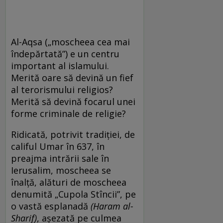
Al-Aqsa („moscheea cea mai
îndepărtată”) e un centru
important al islamului.
Merită oare să devină un fief
al terorismului religios?
Merită să devină focarul unei
forme criminale de religie?
Ridicată, potrivit tradiţiei, de
califul Umar în 637, în
preajma intrării sale în
Ierusalim, moscheea se
înalţă, alături de moscheea
denumită „Cupola Stîncii”, pe
o vastă esplanadă
(Haram al-
Sharif)
, aşezată pe culmea