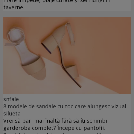
mare limpede, plaje curate și seri lungi în
taverne.
snfale
8 modele de sandale cu toc care alungesc vizual
silueta
Vrei să pari mai înaltă fără să îți schimbi
garderoba complet? Începe cu pantofii.