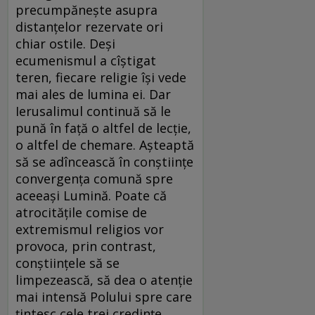
precumpăneşte asupra
distanţelor rezervate ori
chiar ostile. Deşi
ecumenismul a cîştigat
teren, fiecare religie îşi vede
mai ales de lumina ei. Dar
Ierusalimul continuă să le
pună în faţă o altfel de lecţie,
o altfel de chemare. Aşteaptă
să se adîncească în conştiinţe
convergenţa comună spre
aceeaşi Lumină. Poate că
atrocităţile comise de
extremismul religios vor
provoca, prin contrast,
conştiinţele să se
limpezească, să dea o atenţie
mai intensă Polului spre care
ţintesc cele trei credinţe.