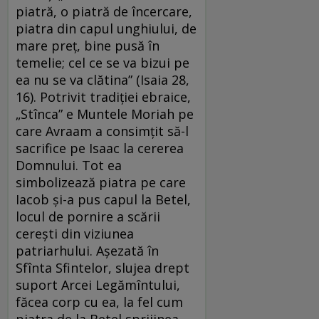
piatră, o piatră de încercare,
piatra din capul unghiului, de
mare preţ, bine pusă în
temelie; cel ce se va bizui pe
ea nu se va clătina” (Isaia 28,
16). Potrivit tradiţiei ebraice,
„Stînca” e Muntele Moriah pe
care Avraam a consimţit să-l
sacrifice pe Isaac la cererea
Domnului. Tot ea
simbolizează piatra pe care
Iacob şi-a pus capul la Betel,
locul de pornire a scării
cereşti din viziunea
patriarhului. Aşezată în
Sfînta Sfintelor, slujea drept
suport Arcei Legămîntului,
făcea corp cu ea, la fel cum
piatra de la Betel sprijinea