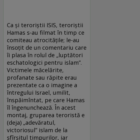
Ca şi teroriştii ISIS, teroriştii
Hamas s-au filmat în timp ce
comiteau atrocităţile; le-au
însoţit de un comentariu care
îi plasa în rolul de „luptători
eschatologici pentru islam”.
Victimele măcelărite,
profanate sau răpite erau
prezentate ca o imagine a
întregului Israel, umilit,
înspăimîntat, pe care Hamas
îl îngenunchează. În acest
montaj, gruparea teroristă e
(deja) „adevăratul,
victoriosul” islam de la
sfîrşitul timpurilor, iar