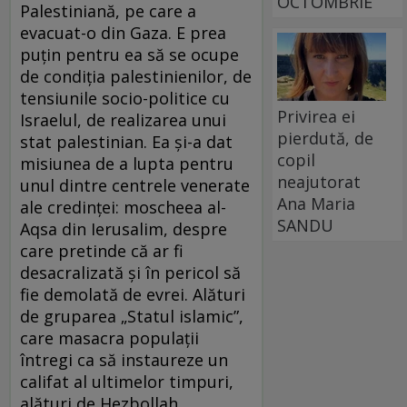
OCTOMBRIE
Palestiniană, pe care a
evacuat-o din Gaza. E prea
puţin pentru ea să se ocupe
de condiţia palestinienilor, de
tensiunile socio-politice cu
Privirea ei
Israelul, de realizarea unui
pierdută, de
stat palestinian. Ea şi-a dat
copil
misiunea de a lupta pentru
neajutorat
unul dintre centrele venerate
Ana Maria
ale credinţei: moscheea al-
SANDU
Aqsa din Ierusalim, despre
care pretinde că ar fi
desacralizată şi în pericol să
fie demolată de evrei. Alături
de gruparea „Statul islamic”,
care masacra populaţii
întregi ca să instaureze un
califat al ultimelor timpuri,
alături de Hezbollah