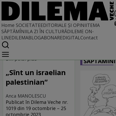
Home
SOCIETATE
EDITORIALE ȘI OPINII
TEMA
SĂPTĂMÎNII
LA ZI ÎN CULTURĂ
DILEME ON-
LINE
DILEMABLOG
ABONARE
DIGITAL
Contact
Home
CARICATU
Societate
Din polul plus
SĂPTĂMÎNI
DIN POLUL PLUS
„Sînt un israelian
palestinian”
Anca MANOLESCU
Publicat în Dilema Veche nr.
1019 din 19 octombrie – 25
octombrie 2023