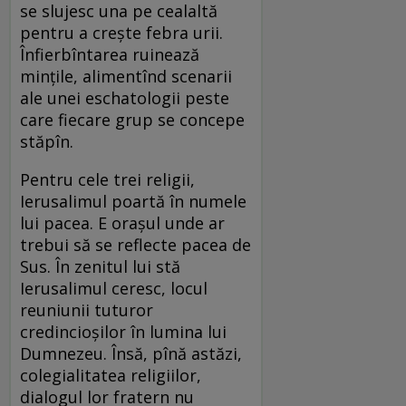
se slujesc una pe cealaltă
pentru a creşte febra urii.
Înfierbîntarea ruinează
minţile, alimentînd scenarii
ale unei eschatologii peste
care fiecare grup se concepe
stăpîn.
Pentru cele trei religii,
Ierusalimul poartă în numele
lui pacea. E oraşul unde ar
trebui să se reflecte pacea de
Sus. În zenitul lui stă
Ierusalimul ceresc, locul
reuniunii tuturor
credincioşilor în lumina lui
Dumnezeu. Însă, pînă astăzi,
colegialitatea religiilor,
dialogul lor fratern nu