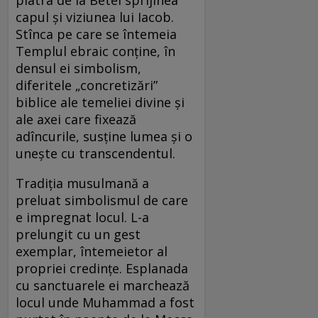
capul şi viziunea lui Iacob.
Stînca pe care se întemeia
Templul ebraic conţine, în
densul ei simbolism,
diferitele „concretizări”
biblice ale temeliei divine şi
ale axei care fixează
adîncurile, susţine lumea şi o
uneşte cu transcendentul.
Tradiţia musulmană a
preluat simbolismul de care
e impregnat locul. L-a
prelungit cu un gest
exemplar, întemeietor al
propriei credinţe. Esplanada
cu sanctuarele ei marchează
locul unde Muhammad a fost