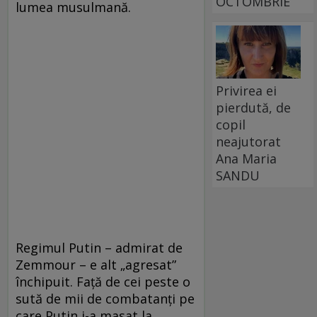
OCTOMBRIE
lumea musulmană.
Privirea ei
pierdută, de
copil
neajutorat
Ana Maria
SANDU
Regimul Putin – admirat de
Zemmour – e alt „agresat”
închipuit. Faţă de cei peste o
sută de mii de combatanţi pe
care Putin i-a masat la