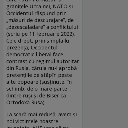
graniţele Ucrainei, NATO şi
Occidentul răspund prin
„măsuri de descurajare”, de
„dezescaladare” a conflictului
(scriu pe 11 februarie 2022).
Ce e drept, prin simpla lui
prezenţă, Occidentul
democratic liberal face
contrast cu regimul autoritar
din Rusia, căruia nu-i aprobă
pretenţiile de stăpîn peste
alte popoare (susţinute, în
schimb, de o mare parte
dintre ruşi şi de Biserica
Ortodoxă Rusă).
La scară mai redusă, avem şi
noi victimele noastre
inventate. AUR vrea să ne