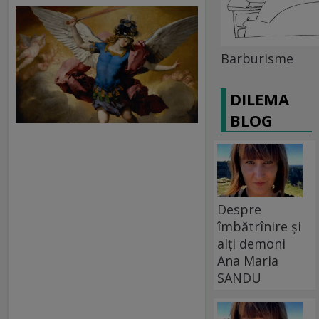
Barburisme
DILEMA
BLOG
Despre
îmbătrînire și
alți demoni
Ana Maria
SANDU