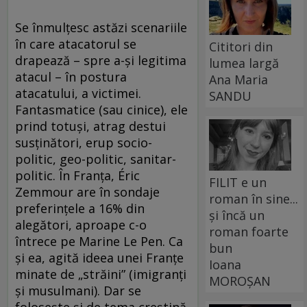
Se înmulţesc astăzi scenariile
în care atacatorul se
Cititori din
drapează – spre a-şi legitima
lumea largă
atacul – în postura
Ana Maria
atacatului, a victimei.
SANDU
Fantasmatice (sau cinice), ele
prind totuşi, atrag destui
susţinători, erup socio-
politic, geo-politic, sanitar-
politic. În Franţa, Éric
FILIT e un
Zemmour are în sondaje
roman în sine...
preferinţele a 16% din
și încă un
alegători, aproape c-o
roman foarte
întrece pe Marine Le Pen. Ca
bun
şi ea, agită ideea unei Franţe
Ioana
minate de „străini” (imigranţi
MOROȘAN
şi musulmani). Dar se
foloseşte şi de tema creştină.