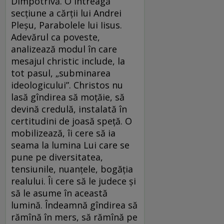
Dimpotrivă. O întreagă
secţiune a cărţii lui Andrei
Pleşu, Parabolele lui Iisus.
Adevărul ca poveste,
analizează modul în care
mesajul christic include, la
tot pasul, „subminarea
ideologicului”. Christos nu
lasă gîndirea să moţăie, să
devină credulă, instalată în
certitudini de joasă speţă. O
mobilizează, îi cere să ia
seama la lumina Lui care se
pune pe diversitatea,
tensiunile, nuanţele, bogăţia
realului. Îi cere să le judece şi
să le asume în această
lumină. Îndeamnă gîndirea să
rămînă în mers, să rămînă pe