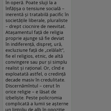
în operă. Poate sluji la a
înfăţişa o tensiune socială –
inerentă şi tratabilă pacific în
societăţile liberale, pluraliste
– drept ciocnire de neevitat.
Ataşamentul faţă de religia
proprie ajunge să fie deviat
în indiferenţă, dispreţ, ură,
excluziune faţă de „celălalt”,
fie el religios, etnic, de altă
convingere sau pur şi simplu
realist şi raţional. Or, cînd e
exploatată astfel, o credinţă
decade masiv în credulitate.
Discernămîntul – cerut în
orice religie – e lăsat de
izbelişte. Peste policromia
complicată a lumii se aşterne
un linţoliu de alb în opoziţie