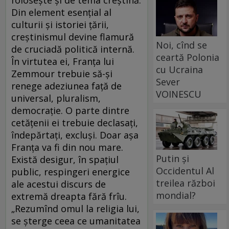
Din element esenţial al
culturii şi istoriei ţării,
creştinismul devine flamură
Noi, cînd se
de cruciadă politică internă.
ceartă Polonia
În virtutea ei, Franţa lui
cu Ucraina
Zemmour trebuie să-şi
Sever
renege adeziunea faţă de
VOINESCU
universal, pluralism,
democraţie. O parte dintre
cetăţenii ei trebuie declasaţi,
îndepărtaţi, excluşi. Doar aşa
Franţa va fi din nou mare.
Putin și
Există desigur, în spaţiul
Occidentul Al
public, respingeri energice
treilea război
ale acestui discurs de
mondial?
extremă dreapta fără frîu.
„Rezumînd omul la religia lui,
se şterge ceea ce umanitatea