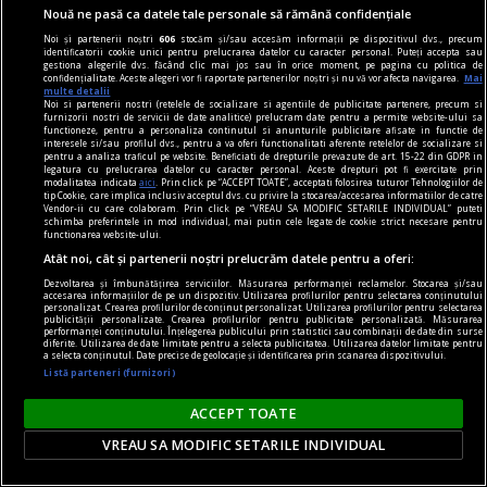
Nouă ne pasă ca datele tale personale să rămână confidențiale
Noi și partenerii noștri
606
stocăm și/sau accesăm informații pe dispozitivul dvs., precum
identificatorii cookie unici pentru prelucrarea datelor cu caracter personal. Puteți accepta sau
gestiona alegerile dvs. făcând clic mai jos sau în orice moment, pe pagina cu politica de
confidențialitate. Aceste alegeri vor fi raportate partenerilor noștri și nu vă vor afecta navigarea.
Mai
multe detalii
Noi si partenerii nostri (retelele de socializare si agentiile de publicitate partenere, precum si
furnizorii nostri de servicii de date analitice) prelucram date pentru a permite website-ului sa
functioneze, pentru a personaliza continutul si anunturile publicitare afisate in functie de
interesele si/sau profilul dvs., pentru a va oferi functionalitati aferente retelelor de socializare si
pentru a analiza traficul pe website. Beneficiati de drepturile prevazute de art. 15-22 din GDPR in
legatura cu prelucrarea datelor cu caracter personal. Aceste drepturi pot fi exercitate prin
modalitatea indicata
aici
. Prin click pe “ACCEPT TOATE”, acceptati folosirea tuturor Tehnologiilor de
tip Cookie, care implica inclusiv acceptul dvs. cu privire la stocarea/accesarea informatiilor de catre
Vendor-ii cu care colaboram. Prin click pe “VREAU SA MODIFIC SETARILE INDIVIDUAL” puteti
sandale
schimba preferintele in mod individual, mai putin cele legate de cookie strict necesare pentru
functionarea website-ului.
Cum să îți alegi sandalele pentru ținutele din
Atât noi, cât și partenerii noștri prelucrăm datele pentru a oferi:
această vară? 7 recomandări
Dezvoltarea și îmbunătățirea serviciilor. Măsurarea performanței reclamelor. Stocarea și/sau
Vara îți schimbă ritmul și garderoba. Rochiile
accesarea informațiilor de pe un dispozitiv. Utilizarea profilurilor pentru selectarea conținutului
personalizat. Crearea profilurilor de conținut personalizat. Utilizarea profilurilor pentru selectarea
devin mai lejere, pantalonii mai subțiri, iar
publicității personalizate. Crearea profilurilor pentru publicitate personalizată. Măsurarea
performanței conținutului. Înțelegerea publicului prin statistici sau combinații de date din surse
încălțămintea trebuie să țină pasul cu
diferite. Utilizarea de date limitate pentru a selecta publicitatea. Utilizarea datelor limitate pentru
a selecta conținutul. Date precise de geolocație și identificarea prin scanarea dispozitivului.
temperaturile ridicate și cu planurile tale
Listă parteneri (furnizori)
spontane. O pereche bine aleasă de sandale îți
ACCEPT TOATE
susține ținuta, dar și confortul zilnic – fie că
VREAU SA MODIFIC SETARILE INDIVIDUAL
mergi la birou...