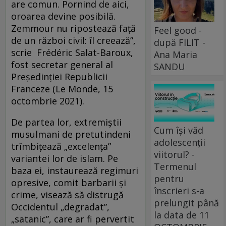
are comun. Pornind de aici,
oroarea devine posibilă.
Zemmour nu ripostează faţă
Feel good -
de un război civil: îl creează”,
după FILIT -
scrie Frédéric Salat-Baroux,
Ana Maria
fost secretar general al
SANDU
Preşedinţiei Republicii
Franceze (Le Monde, 15
octombrie 2021).
De partea lor, extremiştii
Cum își văd
musulmani de pretutindeni
adolescenții
trîmbiţează „excelenţa”
viitorul? -
variantei lor de islam. Pe
Termenul
baza ei, instaurează regimuri
pentru
opresive, comit barbarii şi
înscrieri s-a
crime, visează să distrugă
prelungit până
Occidentul „degradat”,
la data de 11
„satanic”, care ar fi pervertit