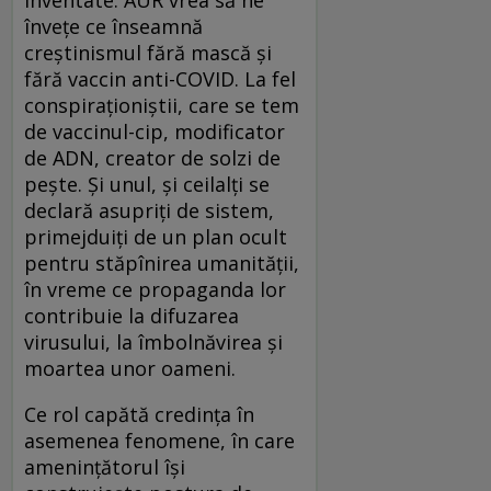
înveţe ce înseamnă
creştinismul fără mască şi
fără vaccin anti-COVID. La fel
conspiraţioniştii, care se tem
de vaccinul-cip, modificator
de ADN, creator de solzi de
peşte. Şi unul, şi ceilalţi se
declară asupriţi de sistem,
primejduiţi de un plan ocult
pentru stăpînirea umanităţii,
în vreme ce propaganda lor
contribuie la difuzarea
virusului, la îmbolnăvirea şi
moartea unor oameni.
Ce rol capătă credinţa în
asemenea fenomene, în care
ameninţătorul îşi