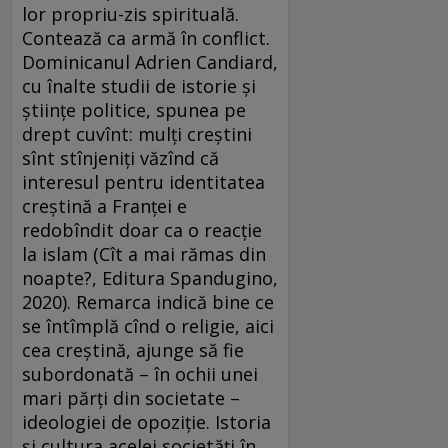
lor propriu-zis spirituală.
Contează ca armă în conflict.
Dominicanul Adrien Candiard,
cu înalte studii de istorie şi
ştiinţe politice, spunea pe
drept cuvînt: mulţi creştini
sînt stînjeniţi văzînd că
interesul pentru identitatea
creştină a Franţei e
redobîndit doar ca o reacţie
la islam (Cît a mai rămas din
noapte?, Editura Spandugino,
2020). Remarca indică bine ce
se întîmplă cînd o religie, aici
cea creştină, ajunge să fie
subordonată – în ochii unei
mari părţi din societate –
ideologiei de opoziţie. Istoria
şi cultura acelei societăţi în