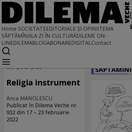
Home
SOCIETATE
EDITORIALE ȘI OPINII
TEMA
SĂPTĂMÎNII
LA ZI ÎN CULTURĂ
DILEME ON-
LINE
DILEMABLOG
ABONARE
DIGITAL
Contact
Home
CARICATU
Societate
Din polul plus
SĂPTĂMÎNI
DIN POLUL PLUS
Religia instrument
Anca MANOLESCU
Publicat în Dilema Veche nr.
932 din 17 – 23 februarie
2022