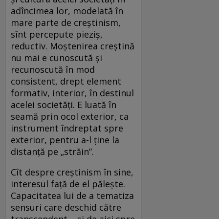
adîncimea lor, modelată în
mare parte de creştinism,
sînt percepute pieziş,
reductiv. Moştenirea creştină
nu mai e cunoscută şi
recunoscută în mod
consistent, drept element
formativ, interior, în destinul
acelei societăţi. E luată în
seamă prin ocol exterior, ca
instrument îndreptat spre
exterior, pentru a-l ţine la
distanţă pe „străin”.
Cît despre creştinism în sine,
interesul faţă de el păleşte.
Capacitatea lui de a tematiza
sensuri care deschid către
transcendent – şi de aici spre