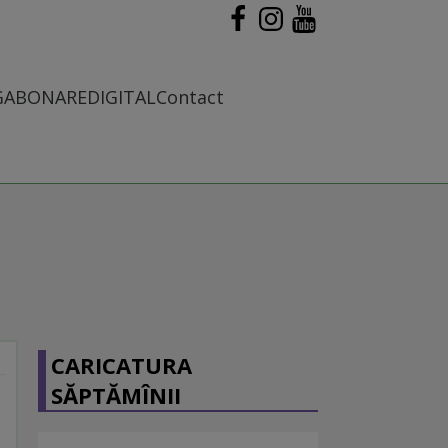
G
ABONARE
DIGITAL
Contact
CARICATURA
SĂPTĂMÎNII