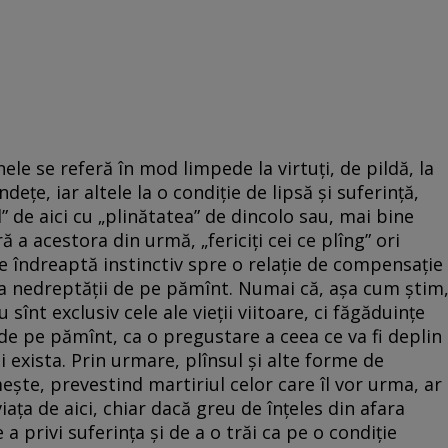
nele se referă în mod limpede la virtuți, de pildă, la
ndețe, iar altele la o condiție de lipsă și suferință,
l” de aici cu „plinătatea” de dincolo sau, mai bine
 a acestora din urmă, „fericiți cei ce plîng” ori
”, se îndreaptă instinctiv spre o relație de compensație
 nedreptății de pe pămînt. Numai că, așa cum știm
sînt exclusiv cele ale vieții viitoare, ci făgăduințe
de pe pămînt, ca o pregustare a ceea ce va fi deplin
i exista. Prin urmare, plînsul și alte forme de
mește, prevestind martiriul celor care îl vor urma, ar
ața de aici, chiar dacă greu de înțeles din afara
 a privi suferința și de a o trăi ca pe o condiție