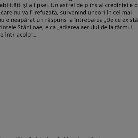
ilității și a lipsei. Un astfel de plîns al credinței e o
are nu va fi refuzată, survenind uneori în cel mai
nu e neapărat un răspuns la întrebarea „De ce există
intele Stăniloae, e ca „adierea aerului de la țărmul
 într-acolo”...