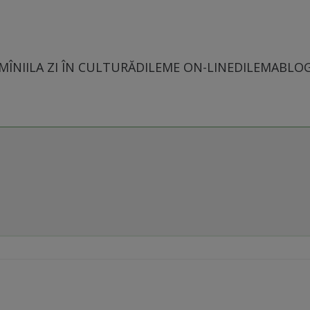
MÎNII
LA ZI ÎN CULTURĂ
DILEME ON-LINE
DILEMABLO