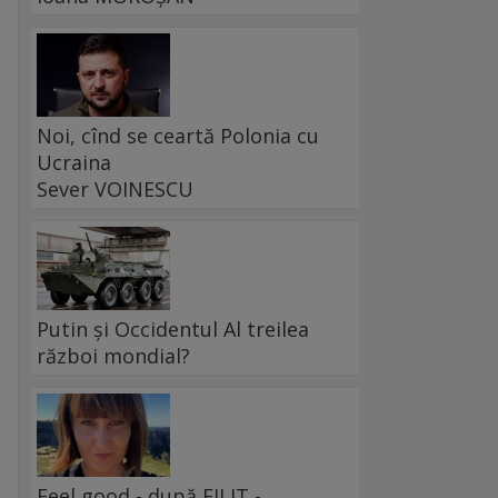
Noi, cînd se ceartă Polonia cu
Ucraina
Sever VOINESCU
,
Putin și Occidentul Al treilea
război mondial?
Feel good - după FILIT -