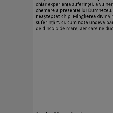
chiar experiența suferinței, a vulnerab
chemare a prezenței lui Dumnezeu, c
neașteptat chip. Mîngîierea divină 
suferință?“, ci, cum nota undeva păr
de dincolo de mare, aer care ne duce