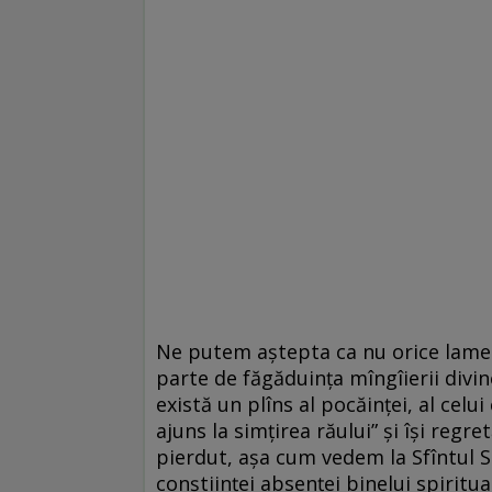
Ne putem aștepta ca nu orice lament
parte de făgăduința mîngîierii divin
există un plîns al pocăinței, al celu
ajuns la simțirea răului” și își reg
pierdut, așa cum vedem la Sfîntul Si
conștiinței absenței binelui spiritu