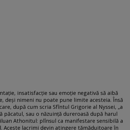
ație, insatisfacție sau emoție negativă să aibă
e, deși nimeni nu poate pune limite acesteia. Însă
i care, după cum scria Sfîntul Grigorie al Nyssei, „a
retă păcatul, sau o năzuință dureroasă după harul
luan Athonitul: plînsul ca manifestare sensibilă a
al. Aceste lacrimi devin atingere tămăduitoare în