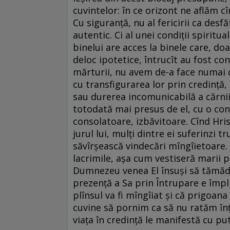
cuvintelor: în ce orizont ne aflăm c
Cu siguranță, nu al fericirii ca desfă
autentic. Ci al unei condiții spiritu
binelui are acces la binele care, doar
deloc ipotetice, întrucît au fost c
mărturii, nu avem de-a face numai c
cu transfigurarea lor prin credință,
sau durerea incomunicabilă a cărnii,
totodată mai presus de el, cu o con
consolatoare, izbăvitoare. Cînd Hri
jurul lui, mulți dintre ei suferinzi t
săvîrșească vindecări mîngîietoare. 
lacrimile, așa cum vestiseră marii pr
Dumnezeu venea El însuși să tămădu
prezență a Sa prin Întrupare e împl
plînsul va fi mîngîiat și că prigoana
cuvine să pornim ca să nu ratăm înțe
viața în credință le manifestă cu pu