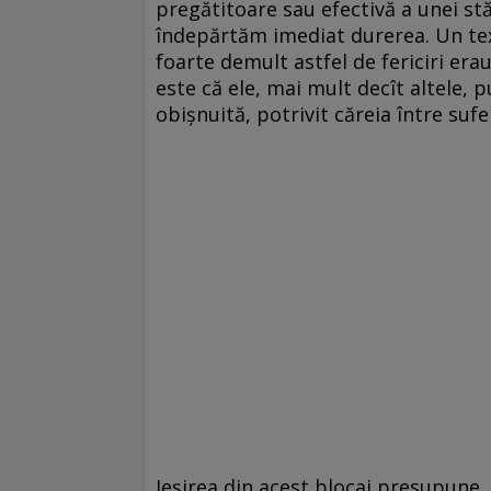
pregătitoare sau efectivă a unei stă
îndepărtăm imediat durerea. Un text
foarte demult astfel de fericiri era
este că ele, mai mult decît altele, 
obișnuită, potrivit căreia între suf
Ieșirea din acest blocaj presupune,