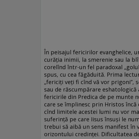
În peisajul fericirilor evanghelice, u
curăția inimii, la smerenie sau la blî
corelînd într-un fel paradoxal „golu
spus, cu cea făgăduită. Prima lectură
„fericiți veți fi cînd vă vor prigoni
sau de răscumpărare eshatologică a
fericirile din Predica de pe munte nu 
care se împlinesc prin Hristos încă 
cînd limitele acestei lumi nu vor ma
suferință pe care Iisus însuși le nu
trebui să aibă un sens manifest în vi
orizontului credinței. Dificultatea de