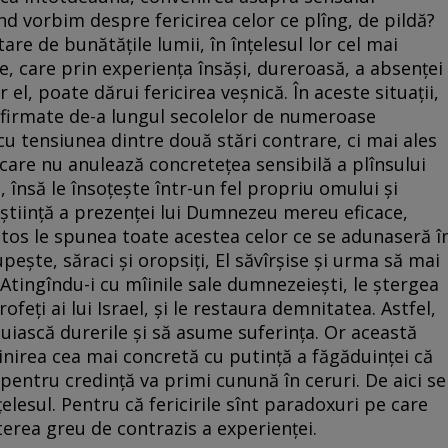
înd vorbim despre fericirea celor ce plîng, de pildă?
tare de bunătățile lumii, în înțelesul lor cel mai
ale, care prin experiența însăși, dureroasă, a absenței
 el, poate dărui fericirea veșnică. În aceste situații,
onfirmate de-a lungul secolelor de numeroase
u tensiunea dintre două stări contrare, ci mai ales
 care nu anulează concretețea sensibilă a plînsului
 însă le însoțește într-un fel propriu omului și
știință a prezenței lui Dumnezeu mereu eficace,
stos le spunea toate acestea celor ce se adunaseră î
rupește, săraci și oropsiți, El săvîrșise și urma să mai
Atingîndu-i cu mîinile sale dumnezeiești, le ștergea
ofeți ai lui Israel, și le restaura demnitatea. Astfel,
iască durerile și să asume suferința. Or această
inirea cea mai concretă cu putință a făgăduinței că
 pentru credință va primi cunună în ceruri. De aici se
lesul. Pentru că fericirile sînt paradoxuri pe care
terea greu de contrazis a experienței.