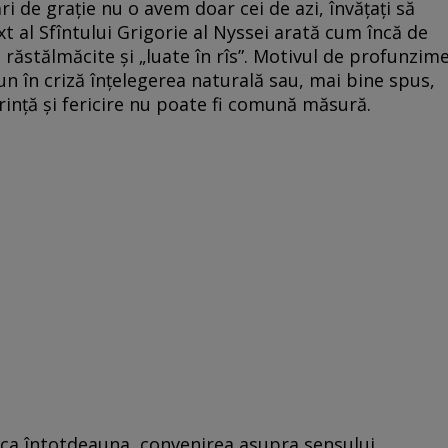
ri de grație nu o avem doar cei de azi, învățați să
 al Sfîntului Grigorie al Nyssei arată cum încă de
u răstălmăcite și „luate în rîs”. Motivul de profunzim
pun în criză înțelegerea naturală sau, mai bine spus,
erință și fericire nu poate fi comună măsură.
 ca întotdeauna, convenirea asupra sensului