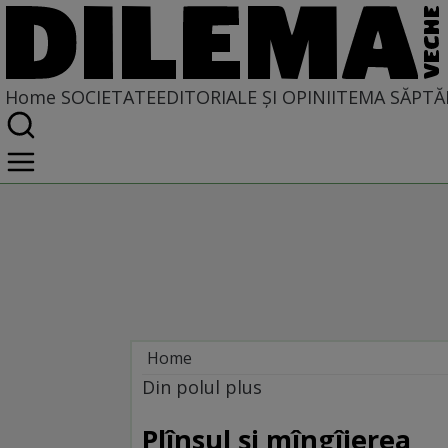
Home
SOCIETATE
EDITORIALE ȘI OPINII
TEMA SĂPTĂ
Home
Societate
Din polul plus
DIN POLUL PLUS
Plînsul și mîngîierea