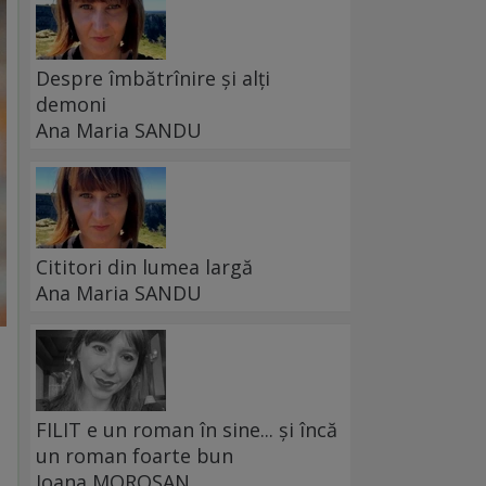
Despre îmbătrînire și alți
demoni
Ana Maria SANDU
Cititori din lumea largă
Ana Maria SANDU
FILIT e un roman în sine... și încă
un roman foarte bun
Ioana MOROȘAN