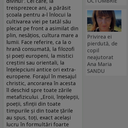
OCTOMBRIE
divinul”. Cel care, la
treisprezece ani, a părăsit
şcoala pentru a-l înlocui la
cultivarea viei pe tatăl său
plecat pe front a asimilat din
plin, nesăţios, cultura mare a
Privirea ei
lumii. Face referire, ca la o
pierdută, de
hrană consumată, la filozofi
copil
şi poeţi europeni, la mistici
neajutorat
creştini sau orientali, la
Ana Maria
înţelepciuni antice ori extra-
SANDU
europene. Forajul în mesajul
christic, ancorarea în acesta
îl deschid spre toate zările
metafizicului. „Eroii, înţelepţii,
poeţii, sfinţii din toate
timpurile şi din toate ţările
au spus, toţi, exact acelaşi
lucru în formultări foarte