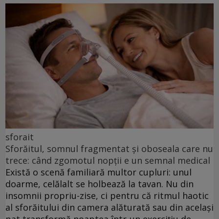
sforait
Sforăitul, somnul fragmentat și oboseala care nu
trece: când zgomotul nopții e un semnal medical
Există o scenă familiară multor cupluri: unul
doarme, celălalt se holbează la tavan. Nu din
insomnii propriu-zise, ci pentru că ritmul haotic
al sforăitului din camera alăturată sau din același
pat transformă noaptea într-un exercițiu de