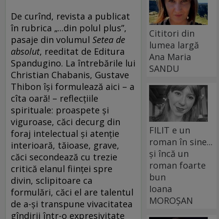
De curînd, revista a publicat
în rubrica „...din polul plus”,
Cititori din
pasaje din volumul
Setea de
lumea largă
absolut
, reeditat de Editura
Ana Maria
Spandugino. La întrebările lui
SANDU
Christian Chabanis, Gustave
Thibon îşi formulează aici – a
cîta oară! – reflecţiile
spirituale: proaspete şi
viguroase, căci decurg din
FILIT e un
foraj intelectual şi atenţie
roman în sine...
interioară, tăioase, grave,
și încă un
căci secondează cu trezie
roman foarte
critică elanul fiinţei spre
bun
divin, sclipitoare ca
Ioana
formulări, căci el are talentul
MOROȘAN
de a-şi transpune vivacitatea
gîndirii într-o expresivitate