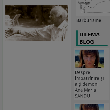
Barburisme
DILEMA
BLOG
Despre
îmbătrînire și
alți demoni
Ana Maria
SANDU