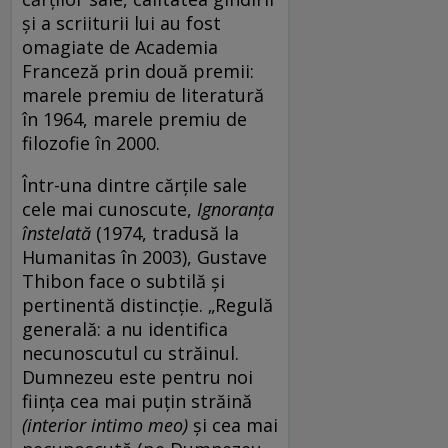
şi a scriiturii lui au fost
omagiate de Academia
Franceză prin două premii:
marele premiu de literatură
în 1964, marele premiu de
filozofie în 2000.
Într-una dintre cărţile sale
cele mai cunoscute,
Ignoranţa
înstelată
(1974, tradusă la
Humanitas în 2003), Gustave
Thibon face o subtilă şi
pertinentă distincţie. „Regulă
generală: a nu identifica
necunoscutul cu străinul.
Dumnezeu este pentru noi
fiinţa cea mai puţin străină
(
interior intimo meo)
şi cea mai