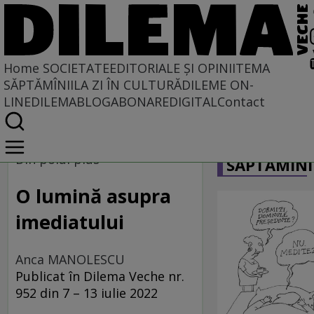
Home
SOCIETATE
EDITORIALE ȘI OPINII
TEMA
SĂPTĂMÎNII
LA ZI ÎN CULTURĂ
DILEME ON-
LINE
DILEMABLOG
ABONARE
DIGITAL
Contact
Home
CARICATU
Societate
Din polul plus
SĂPTĂMÎNI
DIN POLUL PLUS
O lumină asupra
imediatului
Anca MANOLESCU
Publicat în Dilema Veche nr.
952 din 7 – 13 iulie 2022