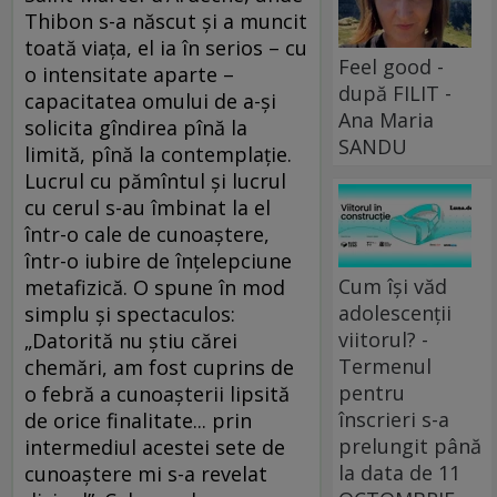
Thibon s-a născut şi a muncit
toată viaţa, el ia în serios – cu
Feel good -
o intensitate aparte –
după FILIT -
capacitatea omului de a-şi
Ana Maria
solicita gîndirea pînă la
SANDU
limită, pînă la contemplaţie.
Lucrul cu pămîntul şi lucrul
cu cerul s-au îmbinat la el
într-o cale de cunoaştere,
într-o iubire de înţelepciune
Cum își văd
metafizică. O spune în mod
adolescenții
simplu şi spectaculos:
viitorul? -
„Datorită nu ştiu cărei
Termenul
chemări, am fost cuprins de
pentru
o febră a cunoaşterii lipsită
înscrieri s-a
de orice finalitate... prin
prelungit până
intermediul acestei sete de
la data de 11
cunoaştere mi s-a revelat