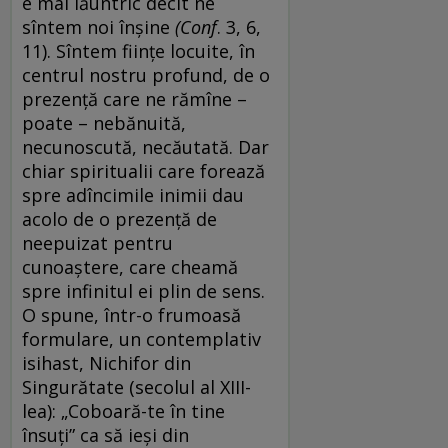
e mai lăuntric decît ne
sîntem noi înşine
(
Conf
. 3, 6,
11). Sîntem fiinţe locuite, în
centrul nostru profund, de o
prezenţă care ne rămîne –
poate – nebănuită,
necunoscută, necăutată. Dar
chiar spiritualii care forează
spre adîncimile inimii dau
acolo de o prezenţă de
neepuizat pentru
cunoaştere, care cheamă
spre infinitul ei plin de sens.
O spune, într-o frumoasă
formulare, un contemplativ
isihast, Nichifor din
Singurătate (secolul al XIII-
lea): „Coboară-te în tine
însuţi” ca să ieşi din