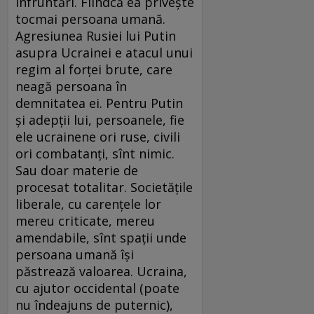
înfruntări. Fiindcă ea priveşte
tocmai persoana umană.
Agresiunea Rusiei lui Putin
asupra Ucrainei e atacul unui
regim al forţei brute, care
neagă persoana în
demnitatea ei. Pentru Putin
şi adepţii lui, persoanele, fie
ele ucrainene ori ruse, civili
ori combatanţi, sînt nimic.
Sau doar materie de
procesat totalitar. Societăţile
liberale, cu carenţele lor
mereu criticate, mereu
amendabile, sînt spaţii unde
persoana umană îşi
păstrează valoarea. Ucraina,
cu ajutor occidental (poate
nu îndeajuns de puternic),