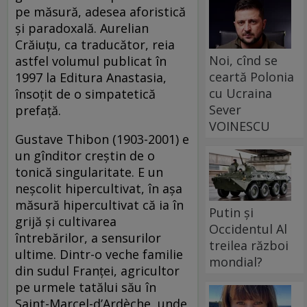
pe măsură, adesea aforistică
şi paradoxală. Aurelian
Crăiuţu, ca traducător, reia
Noi, cînd se
astfel volumul publicat în
ceartă Polonia
1997 la Editura Anastasia,
cu Ucraina
însoţit de o simpatetică
Sever
prefaţă.
VOINESCU
Gustave Thibon (1903-2001) e
un gînditor creştin de o
tonică singularitate. E un
neşcolit hipercultivat, în aşa
măsură hipercultivat că ia în
Putin și
grijă şi cultivarea
Occidentul Al
întrebărilor, a sensurilor
treilea război
ultime. Dintr-o veche familie
mondial?
din sudul Franţei, agricultor
pe urmele tatălui său în
Saint-Marcel-d’Ardèche, unde