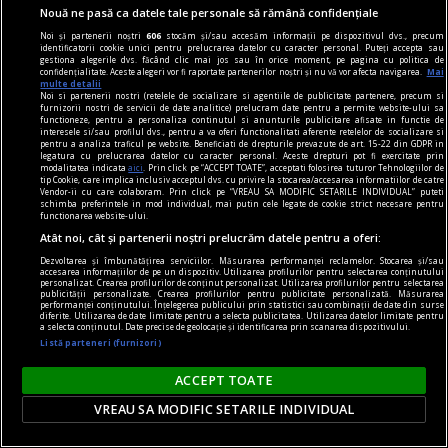
Nouă ne pasă ca datele tale personale să rămână confidențiale
confort
Noi și partenerii noștri
606
stocăm și/sau accesăm informații pe dispozitivul dvs., precum
identificatorii cookie unici pentru prelucrarea datelor cu caracter personal. Puteți accepta sau
Produse esențiale pentru confortul casei tale
gestiona alegerile dvs. făcând clic mai jos sau în orice moment, pe pagina cu politica de
confidențialitate. Aceste alegeri vor fi raportate partenerilor noștri și nu vă vor afecta navigarea.
Mai
Confortul unei locuințe nu este dat doar de
multe detalii
Noi si partenerii nostri (retelele de socializare si agentiile de publicitate partenere, precum si
dimensiunea spațiului sau de aspectul
furnizorii nostri de servicii de date analitice) prelucram date pentru a permite website-ului sa
functioneze, pentru a personaliza continutul si anunturile publicitare afisate in functie de
mobilierului, ci de modul în care toate
interesele si/sau profilul dvs., pentru a va oferi functionalitati aferente retelelor de socializare si
pentru a analiza traficul pe website. Beneficiati de drepturile prevazute de art. 15-22 din GDPR in
elementele funcționează împreună pentru a crea
legatura cu prelucrarea datelor cu caracter personal. Aceste drepturi pot fi exercitate prin
modalitatea indicata
aici
. Prin click pe “ACCEPT TOATE”, acceptati folosirea tuturor Tehnologiilor de
o atmosferă echilibrată.
tip Cookie, care implica inclusiv acceptul dvs. cu privire la stocarea/accesarea informatiilor de catre
Vendor-ii cu care colaboram. Prin click pe “VREAU SA MODIFIC SETARILE INDIVIDUAL” puteti
schimba preferintele in mod individual, mai putin cele legate de cookie strict necesare pentru
functionarea website-ului.
Atât noi, cât și partenerii noștri prelucrăm datele pentru a oferi:
Dezvoltarea și îmbunătățirea serviciilor. Măsurarea performanței reclamelor. Stocarea și/sau
accesarea informațiilor de pe un dispozitiv. Utilizarea profilurilor pentru selectarea conținutului
personalizat. Crearea profilurilor de conținut personalizat. Utilizarea profilurilor pentru selectarea
publicității personalizate. Crearea profilurilor pentru publicitate personalizată. Măsurarea
performanței conținutului. Înțelegerea publicului prin statistici sau combinații de date din surse
diferite. Utilizarea de date limitate pentru a selecta publicitatea. Utilizarea datelor limitate pentru
a selecta conținutul. Date precise de geolocație și identificarea prin scanarea dispozitivului.
Listă parteneri (furnizori)
ACCEPT TOATE
VREAU SA MODIFIC SETARILE INDIVIDUAL