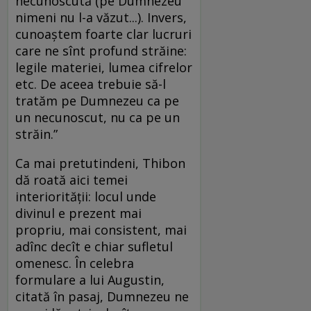
necunoscută (pe Dumnezeu
nimeni nu l-a văzut...). Invers,
cunoaştem foarte clar lucruri
care ne sînt profund străine:
legile materiei, lumea cifrelor
etc. De aceea trebuie să-l
tratăm pe Dumnezeu ca pe
un necunoscut, nu ca pe un
străin.”
Ca mai pretutindeni, Thibon
dă roată aici temei
interiorităţii: locul unde
divinul e prezent mai
propriu, mai consistent, mai
adînc decît e chiar sufletul
omenesc. În celebra
formulare a lui Augustin,
citată în pasaj, Dumnezeu ne