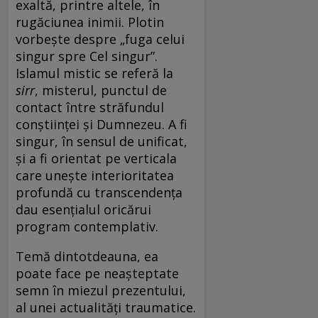
exaltă, printre altele, în
rugăciunea inimii. Plotin
vorbeşte despre „fuga celui
singur spre Cel singur”.
Islamul mistic se referă la
sirr
, misterul, punctul de
contact între străfundul
conştiinţei şi Dumnezeu. A fi
singur, în sensul de unificat,
şi a fi orientat pe verticala
care uneşte interioritatea
profundă cu transcendenţa
dau esenţialul oricărui
program contemplativ.
Temă dintotdeauna, ea
poate face pe neaşteptate
semn în miezul prezentului,
al unei actualităţi traumatice.