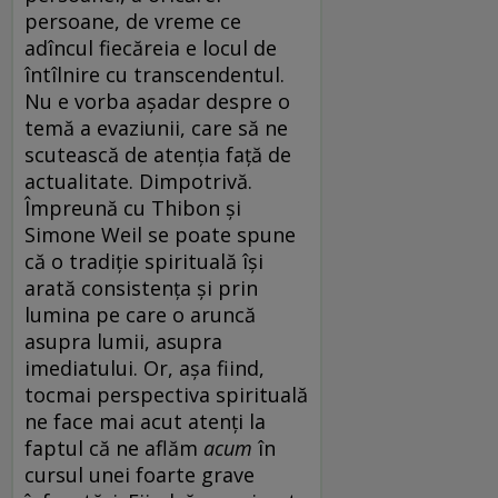
persoane, de vreme ce
adîncul fiecăreia e locul de
întîlnire cu transcendentul.
Nu e vorba aşadar despre o
temă a evaziunii, care să ne
scutească de atenţia faţă de
actualitate. Dimpotrivă.
Împreună cu Thibon şi
Simone Weil se poate spune
că o tradiţie spirituală îşi
arată consistenţa şi prin
lumina pe care o aruncă
asupra lumii, asupra
imediatului. Or, aşa fiind,
tocmai perspectiva spirituală
ne face mai acut atenţi la
faptul că ne aflăm
acum
în
cursul unei foarte grave