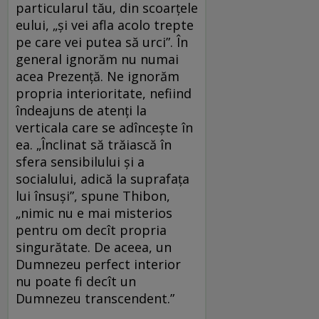
particularul tău, din scoarţele
eului, „şi vei afla acolo trepte
pe care vei putea să urci”. În
general ignorăm nu numai
acea Prezenţă. Ne ignorăm
propria interioritate, nefiind
îndeajuns de atenţi la
verticala care se adînceşte în
ea. „Înclinat să trăiască în
sfera sensibilului şi a
socialului, adică la suprafaţa
lui însuşi”, spune Thibon,
„nimic nu e mai misterios
pentru om decît propria
singurătate. De aceea, un
Dumnezeu perfect interior
nu poate fi decît un
Dumnezeu transcendent.”