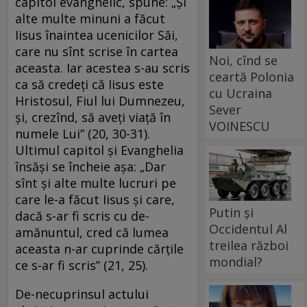
capitol evanghelic, spune: „Şi
alte multe minuni a făcut
Iisus înaintea ucenicilor Săi,
care nu sînt scrise în cartea
Noi, cînd se
aceasta. Iar acestea s-au scris
ceartă Polonia
ca să credeţi că Iisus este
cu Ucraina
Hristosul, Fiul lui Dumnezeu,
Sever
şi, crezînd, să aveţi viaţă în
VOINESCU
numele Lui” (20, 30-31).
Ultimul capitol şi Evanghelia
însăşi se încheie aşa: „Dar
sînt şi alte multe lucruri pe
care le-a făcut Iisus şi care,
Putin și
dacă s-ar fi scris cu de-
Occidentul Al
amănuntul, cred că lumea
treilea război
aceasta n-ar cuprinde cărţile
mondial?
ce s-ar fi scris” (21, 25).
De-necuprinsul actului