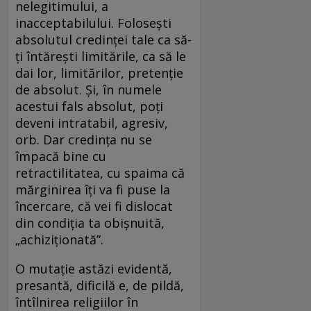
nelegitimului, a
inacceptabilului. Foloseşti
absolutul credinţei tale ca să-
ţi întăreşti limitările, ca să le
dai lor, limitărilor, pretenţie
de absolut. Şi, în numele
acestui fals absolut, poţi
deveni intratabil, agresiv,
orb. Dar credinţa nu se
împacă bine cu
retractilitatea, cu spaima că
mărginirea îţi va fi puse la
încercare, că vei fi dislocat
din condiţia ta obişnuită,
„achiziţionată”.
O mutaţie astăzi evidentă,
presantă, dificilă e, de pildă,
întîlnirea religiilor în