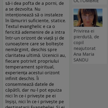
OCTOMBRIE
să-i dea pofta de a porni, de
a se dezvolta. Nu
intenţionează să o instaleze
în lămuriri suficiente, statice.
Textul evanghelic e ca o
Privirea ei
fericită ademenire de a intra
pierdută, de
într-un orizont de viaţă şi de
copil
cunoaştere care se bolteşte
neajutorat
nemărginit, deschis spre
Ana Maria
claritatea ultimă. Ucenicii au,
SANDU
fiecare potrivit propriului
temperament spiritual,
experienţa acestui orizont
infinit deschis. Îi
consemnează datele de
căpătîi, dar nu-l pot epuiza
nici în ce-i priveşte pe ei
înşişi, nici în ce-i priveşte pe
destinatarii Evangheliei. Şi ei,