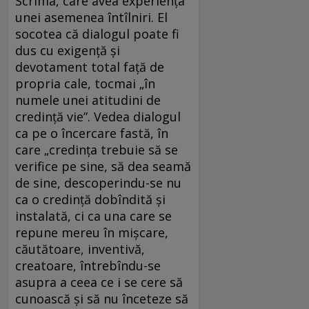
Scrima, care avea experienţa
unei asemenea întîlniri. El
socotea că dialogul poate fi
dus cu exigenţă şi
devotament total faţă de
propria cale, tocmai „în
numele unei atitudini de
credinţă vie”. Vedea dialogul
ca pe o încercare fastă, în
care „credinţa trebuie să se
verifice pe sine, să dea seamă
de sine, descoperindu-se nu
ca o credinţă dobîndită şi
instalată, ci ca una care se
repune mereu în mişcare,
căutătoare, inventivă,
creatoare, întrebîndu-se
asupra a ceea ce i se cere să
cunoască şi să nu înceteze să