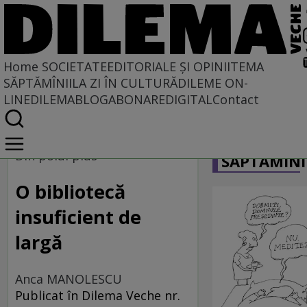
Home
SOCIETATE
EDITORIALE ȘI OPINII
TEMA
SĂPTĂMÎNII
LA ZI ÎN CULTURĂ
DILEME ON-
LINE
DILEMABLOG
ABONARE
DIGITAL
Contact
Home
CARICATU
Societate
Din polul plus
SĂPTĂMÎNI
DIN POLUL PLUS
O bibliotecă
insuficient de
largă
Anca MANOLESCU
Publicat în Dilema Veche nr.