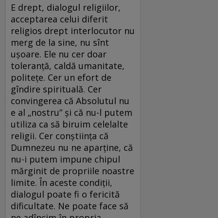
E drept, dialogul religiilor,
acceptarea celui diferit
religios drept interlocutor nu
merg de la sine, nu sînt
uşoare. Ele nu cer doar
toleranţă, caldă umanitate,
politeţe. Cer un efort de
gîndire spirituală. Cer
convingerea că Absolutul nu
e al „nostru” şi că nu-l putem
utiliza ca să biruim celelalte
religii. Cer conştiinţa că
Dumnezeu nu ne aparţine, că
nu-i putem impune chipul
mărginit de propriile noastre
limite. În aceste condiţii,
dialogul poate fi o fericită
dificultate. Ne poate face să
ne adîncim în propria