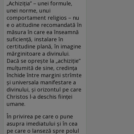
„Achiziţia” – unei formule,
unei norme, unui
comportament religios – nu
e o atitudine recomandată în
măsura în care ea înseamnă
suficienţă, instalare în
certitudine plană, în imagine
mărginitoare a divinului.
Dacă se opreşte la „achiziţie”
mulţumită de sine, credinţa
închide între margini strîmte
şi universala manifestare a
divinului, şi orizontul pe care
Christos l-a deschis fiinţei
umane.
În privirea pe care o pune
asupra imediatului şi în cea
pe care o lanseză spre polul