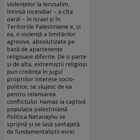
violenţelor la Ierusalim,
întinsă incendiar – a cîta
oară! – în Israel şi în
Teritoriile Palestiniene e, şi
ea, o violenţă a limitărilor
agresive, absolutizate pe
bază de apartenenţe
religioase diferite. De o parte
şi de alta, extremiştii religioşi
pun credinţa în jugul
propriilor interese socio-
politice, se slujesc de ea
pentru relansarea
conflictului. Hamas ia captivă
populaţia palestiniană.
Politica Netanayhu se
sprijină şi se lasă şantajată
de fundamentaliştii evrei.