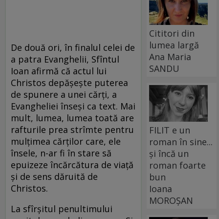
Cititori din
lumea largă
De două ori, în finalul celei de
Ana Maria
a patra Evanghelii, Sfîntul
SANDU
Ioan afirmă că actul lui
Christos depăşeşte puterea
de spunere a unei cărţi, a
Evangheliei înseşi ca text. Mai
mult, lumea, lumea toată are
rafturile prea strîmte pentru
FILIT e un
mulţimea cărţilor care, ele
roman în sine...
însele, n-ar fi în stare să
și încă un
epuizeze încărcătura de viaţă
roman foarte
şi de sens dăruită de
bun
Christos.
Ioana
MOROȘAN
La sfîrşitul penultimului