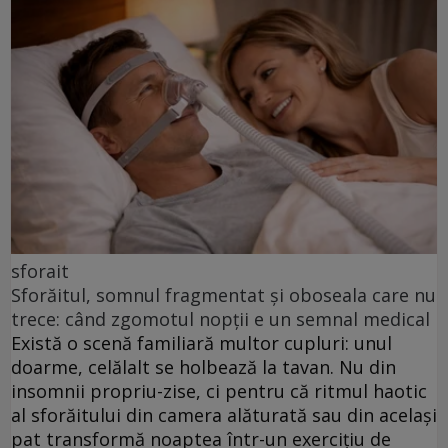
sforait
Sforăitul, somnul fragmentat și oboseala care nu
trece: când zgomotul nopții e un semnal medical
Există o scenă familiară multor cupluri: unul
doarme, celălalt se holbează la tavan. Nu din
insomnii propriu-zise, ci pentru că ritmul haotic
al sforăitului din camera alăturată sau din același
pat transformă noaptea într-un exercițiu de