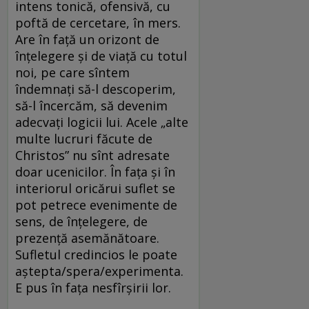
intens tonică, ofensivă, cu
poftă de cercetare, în mers.
Are în faţă un orizont de
înţelegere şi de viaţă cu totul
noi, pe care sîntem
îndemnaţi să-l descoperim,
să-l încercăm, să devenim
adecvaţi logicii lui. Acele „alte
multe lucruri făcute de
Christos” nu sînt adresate
doar ucenicilor. În faţa şi în
interiorul oricărui suflet se
pot petrece evenimente de
sens, de înţelegere, de
prezenţă asemănătoare.
Sufletul credincios le poate
aştepta/spera/experimenta.
E pus în faţa nesfîrşirii lor.