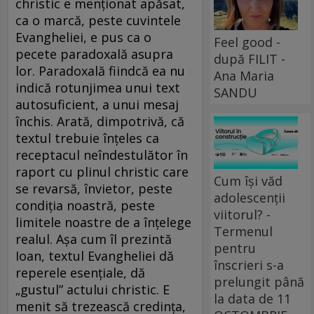
christic e menţionat apăsat,
ca o marcă, peste cuvintele
Evangheliei, e pus ca o
Feel good -
pecete paradoxală asupra
după FILIT -
lor. Paradoxală fiindcă ea nu
Ana Maria
indică rotunjimea unui text
SANDU
autosuficient, a unui mesaj
închis. Arată, dimpotrivă, că
textul trebuie înţeles ca
receptacul neîndestulător în
raport cu plinul christic care
Cum își văd
se revarsă, învietor, peste
adolescenții
condiţia noastră, peste
viitorul? -
limitele noastre de a înţelege
Termenul
realul. Aşa cum îl prezintă
pentru
Ioan, textul Evangheliei dă
înscrieri s-a
reperele esenţiale, dă
prelungit până
„gustul” actului christic. E
la data de 11
menit să trezească credinţa,