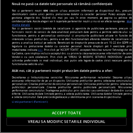
Nouă ne pasă ca datele tale personale să rămână confidențiale
confort
Noi și partenerii noștri
606
stocăm și/sau accesăm informații pe dispozitivul dvs., precum
Produse esențiale pentru confortul casei tale
identificatorii cookie unici pentru prelucrarea datelor cu caracter personal. Puteți accepta sau
gestiona alegerile dvs. făcând clic mai jos sau în orice moment, pe pagina cu politica de
Confortul unei locuințe nu este dat doar de
confidențialitate. Aceste alegeri vor fi raportate partenerilor noștri și nu vă vor afecta navigarea.
Mai
multe detalii
dimensiunea spațiului sau de aspectul
Noi si partenerii nostri (retelele de socializare si agentiile de publicitate partenere, precum si
furnizorii nostri de servicii de date analitice) prelucram date pentru a permite website-ului sa
mobilierului, ci de modul în care toate
functioneze, pentru a personaliza continutul si anunturile publicitare afisate in functie de
interesele si/sau profilul dvs., pentru a va oferi functionalitati aferente retelelor de socializare si
elementele funcționează împreună pentru a crea
pentru a analiza traficul pe website. Beneficiati de drepturile prevazute de art. 15-22 din GDPR in
legatura cu prelucrarea datelor cu caracter personal. Aceste drepturi pot fi exercitate prin
o atmosferă echilibrată.
modalitatea indicata
aici
. Prin click pe “ACCEPT TOATE”, acceptati folosirea tuturor Tehnologiilor de
tip Cookie, care implica inclusiv acceptul dvs. cu privire la stocarea/accesarea informatiilor de catre
Vendor-ii cu care colaboram. Prin click pe “VREAU SA MODIFIC SETARILE INDIVIDUAL” puteti
schimba preferintele in mod individual, mai putin cele legate de cookie strict necesare pentru
functionarea website-ului.
Atât noi, cât și partenerii noștri prelucrăm datele pentru a oferi:
Dezvoltarea și îmbunătățirea serviciilor. Măsurarea performanței reclamelor. Stocarea și/sau
accesarea informațiilor de pe un dispozitiv. Utilizarea profilurilor pentru selectarea conținutului
personalizat. Crearea profilurilor de conținut personalizat. Utilizarea profilurilor pentru selectarea
publicității personalizate. Crearea profilurilor pentru publicitate personalizată. Măsurarea
performanței conținutului. Înțelegerea publicului prin statistici sau combinații de date din surse
diferite. Utilizarea de date limitate pentru a selecta publicitatea. Utilizarea datelor limitate pentru
a selecta conținutul. Date precise de geolocație și identificarea prin scanarea dispozitivului.
Listă parteneri (furnizori)
ACCEPT TOATE
VREAU SA MODIFIC SETARILE INDIVIDUAL