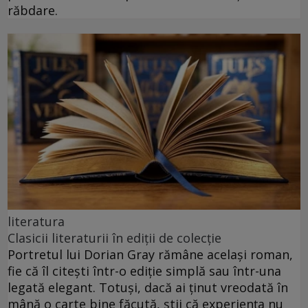
răbdare.
literatura
Clasicii literaturii în ediții de colecție
Portretul lui Dorian Gray rămâne același roman,
fie că îl citești într-o ediție simplă sau într-una
legată elegant. Totuși, dacă ai ținut vreodată în
mână o carte bine făcută, știi că experiența nu