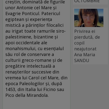
OCTOMBRIE
creștin, dominată de figurile
unor Antonie cel Mare și
Evagrie Ponticul. Patericul
egiptean și experiența
mistică a părinților filocalici
au irigat toate ramurile siro-
Privirea ei
palestiniene, bizantine și
pierdută, de
apoi occidentale ale
copil
monahismului, cu esențialul
neajutorat
său rol de conservare a
Ana Maria
culturii greco-romane și de
SANDU
pregătire intelectuală a
renașterilor succesive din
vremea lui Carol cel Mare, din
epoca Paleologilor și, după
1453, din Italia lui Ficino sau
Pico della Mirandola.