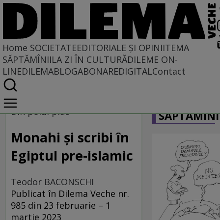
Home
SOCIETATE
EDITORIALE ȘI OPINII
TEMA
SĂPTĂMÎNII
LA ZI ÎN CULTURĂ
DILEME ON-
LINE
DILEMABLOG
ABONARE
DIGITAL
Contact
Home
CARICATU
Societate
Din polul plus
SĂPTĂMÎNI
DIN POLUL PLUS
Monahi și scribi în
Egiptul pre-islamic
Teodor BACONSCHI
Publicat în Dilema Veche nr.
985 din 23 februarie – 1
martie 2023