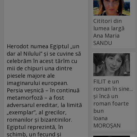
Cititori din
lumea largă
Ana Maria
SANDU
Herodot numea Egiptul „un
dar al Nilului” și se cuvine să
celebrăm în acest tărîm cu
mii de chipuri una dintre
piesele majore ale
FILIT e un
imaginarului european.
roman în sine...
Persia veșnică – în continuă
și încă un
metamorfoză – a fost
roman foarte
adversarul ereditar, la limită
bun
„exemplar”, al grecilor,
Ioana
romanilor și bizantinilor.
MOROȘAN
Egiptul reprezintă, în
schimb, un fecund și