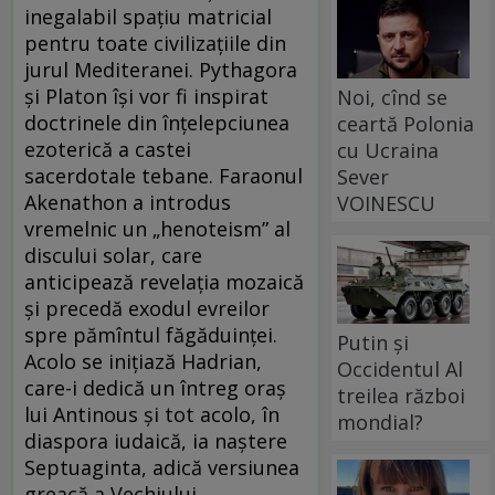
inegalabil spațiu matricial
pentru toate civilizațiile din
jurul Mediteranei. Pythagora
și Platon își vor fi inspirat
Noi, cînd se
doctrinele din înțelepciunea
ceartă Polonia
ezoterică a castei
cu Ucraina
sacerdotale tebane. Faraonul
Sever
Akenathon a introdus
VOINESCU
vremelnic un „henoteism” al
discului solar, care
anticipează revelația mozaică
și precedă exodul evreilor
spre pămîntul făgăduinței.
Putin și
Acolo se inițiază Hadrian,
Occidentul Al
care-i dedică un întreg oraș
treilea război
lui Antinous și tot acolo, în
mondial?
diaspora iudaică, ia naștere
Septuaginta, adică versiunea
greacă a Vechiului