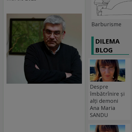
Barburisme
DILEMA
BLOG
Despre
îmbătrînire și
alți demoni
Ana Maria
SANDU