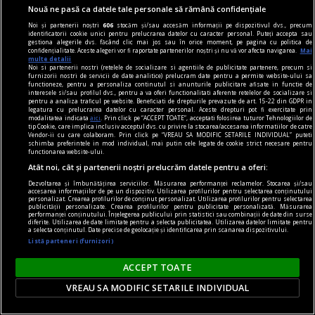
Nouă ne pasă ca datele tale personale să rămână confidențiale
propriu, de la distanță, oferind intimitate -
Noi și partenerii noștri
606
stocăm și/sau accesăm informații pe dispozitivul dvs., precum
utilizatorul interacționează asumat doar cu
identificatorii cookie unici pentru prelucrarea datelor cu caracter personal. Puteți accepta sau
gestiona alegerile dvs. făcând clic mai jos sau în orice moment, pe pagina cu politica de
operatorul platformei iGaming.
confidențialitate. Aceste alegeri vor fi raportate partenerilor noștri și nu vă vor afecta navigarea.
Mai
multe detalii
Noi si partenerii nostri (retelele de socializare si agentiile de publicitate partenere, precum si
furnizorii nostri de servicii de date analitice) prelucram date pentru a permite website-ului sa
functioneze, pentru a personaliza continutul si anunturile publicitare afisate in functie de
interesele si/sau profilul dvs., pentru a va oferi functionalitati aferente retelelor de socializare si
pentru a analiza traficul pe website. Beneficiati de drepturile prevazute de art. 15-22 din GDPR in
legatura cu prelucrarea datelor cu caracter personal. Aceste drepturi pot fi exercitate prin
modalitatea indicata
aici
. Prin click pe “ACCEPT TOATE”, acceptati folosirea tuturor Tehnologiilor de
tip Cookie, care implica inclusiv acceptul dvs. cu privire la stocarea/accesarea informatiilor de catre
Vendor-ii cu care colaboram. Prin click pe “VREAU SA MODIFIC SETARILE INDIVIDUAL” puteti
schimba preferintele in mod individual, mai putin cele legate de cookie strict necesare pentru
functionarea website-ului.
Atât noi, cât și partenerii noștri prelucrăm datele pentru a oferi:
Dezvoltarea și îmbunătățirea serviciilor. Măsurarea performanței reclamelor. Stocarea și/sau
accesarea informațiilor de pe un dispozitiv. Utilizarea profilurilor pentru selectarea conținutului
personalizat. Crearea profilurilor de conținut personalizat. Utilizarea profilurilor pentru selectarea
publicității personalizate. Crearea profilurilor pentru publicitate personalizată. Măsurarea
performanței conținutului. Înțelegerea publicului prin statistici sau combinații de date din surse
diferite. Utilizarea de date limitate pentru a selecta publicitatea. Utilizarea datelor limitate pentru
a selecta conținutul. Date precise de geolocație și identificarea prin scanarea dispozitivului.
Listă parteneri (furnizori)
cititori
ACCEPT TOATE
„Insula” care unește. Cum aduni într-un spațiu
VREAU SA MODIFIC SETARILE INDIVIDUAL
mic o comunitate de cititori?
O comunitate de cititori nu are nevoie de o sală