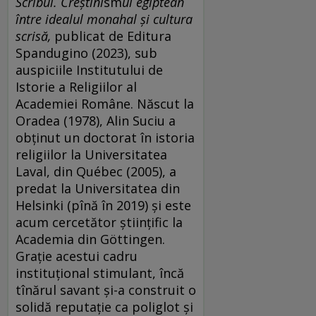
Scribul. Creștini
sm
ul egiptean
între idealul monahal și cultura
scrisă,
publicat de Editura
Spandugino (2023), sub
auspiciile Institutului de
Istorie a Religiilor al
Academiei Române. Născut la
Oradea (1978), Alin Suciu a
obținut un doctorat în istoria
religiilor la Universitatea
Laval, din Québec (2005), a
predat la Universitatea din
Helsinki (pînă în 2019) și este
acum cercetător științific la
Academia din Göttingen.
Grație acestui cadru
instituțional stimulant, încă
tînărul savant și-a construit o
solidă reputație ca poliglot și