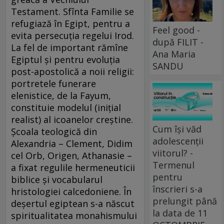
Testament. Sfînta Familie se
refugiază în Egipt, pentru a
Feel good -
evita persecuția regelui Irod.
după FILIT -
La fel de important rămîne
Ana Maria
Egiptul și pentru evoluția
SANDU
post-apostolică a noii religii:
portretele funerare
elenistice, de la Fayum,
constituie modelul (inițial
realist) al icoanelor creștine.
Cum își văd
Școala teologică din
adolescenții
Alexandria – Clement, Didim
viitorul? -
cel Orb, Origen, Athanasie –
Termenul
a fixat regulile hermeneuticii
pentru
biblice și vocabularul
înscrieri s-a
hristologiei calcedoniene. În
prelungit până
deșertul egiptean s-a născut
la data de 11
spiritualitatea monahismului