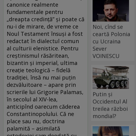
canonice realmente
fundamentale pentru
„dreapta credință” și poate că
nu-i de mirare, de vreme ce
Noi, cînd se
Noul Testament însuși a fost
ceartă Polonia
redactat în dialectul comun
cu Ucraina
al culturii elenistice. Pentru
Sever
creștinismul răsăritean,
VOINESCU
bizantin și imperial, ultima
creație teologică – fidelă
tradiției, însă nu mai puțin
dezvăluitoare – apare prin
scrierile lui Grigorie Palamas,
Putin și
în secolul al XIV-lea,
Occidentul Al
anticipînd oarecum căderea
treilea război
Constantinopolului. Că ne
mondial?
place sau nu, doctrina
palamită – asimilată
ortodoxiei cam deodată cu