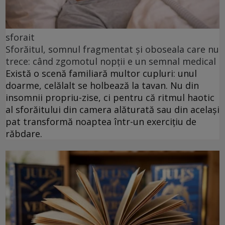
sforait
Sforăitul, somnul fragmentat și oboseala care nu
trece: când zgomotul nopții e un semnal medical
Există o scenă familiară multor cupluri: unul
doarme, celălalt se holbează la tavan. Nu din
insomnii propriu-zise, ci pentru că ritmul haotic
al sforăitului din camera alăturată sau din același
pat transformă noaptea într-un exercițiu de
răbdare.