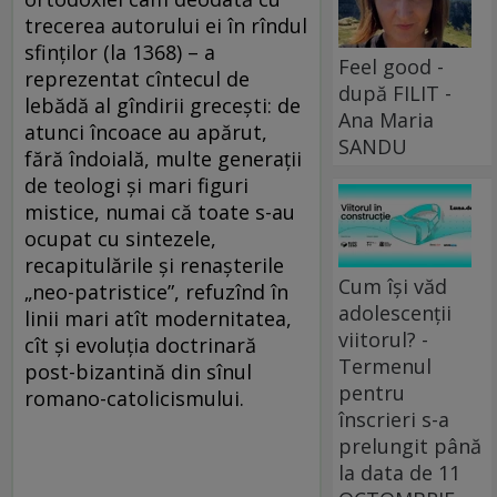
trecerea autorului ei în rîndul
sfinților (la 1368) – a
Feel good -
reprezentat cîntecul de
după FILIT -
lebădă al gîndirii grecești: de
Ana Maria
atunci încoace au apărut,
SANDU
fără îndoială, multe generații
de teologi și mari figuri
mistice, numai că toate s-au
ocupat cu sintezele,
recapitulările și renașterile
Cum își văd
„neo-patristice”, refuzînd în
adolescenții
linii mari atît modernitatea,
viitorul? -
cît și evoluția doctrinară
Termenul
post-bizantină din sînul
pentru
romano-catolicismului.
înscrieri s-a
prelungit până
la data de 11