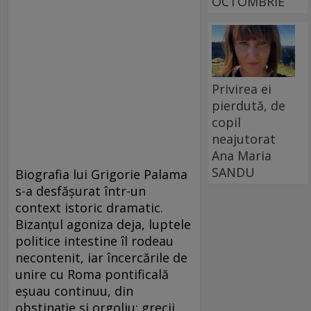
OCTOMBRIE
Privirea ei
pierdută, de
copil
neajutorat
Ana Maria
SANDU
Biografia lui Grigorie Palama
s-a desfășurat într-un
context istoric dramatic.
Bizanțul agoniza deja, luptele
politice intestine îl rodeau
necontenit, iar încercările de
unire cu Roma pontificală
eșuau continuu, din
obstinație și orgoliu: grecii