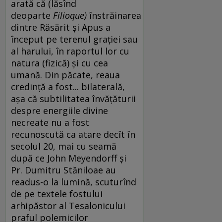
arată că (lăsînd
deoparte
Filioque)
înstrăinarea
dintre Răsărit și Apus a
început pe terenul grației sau
al harului, în raportul lor cu
natura (fizică) și cu cea
umană. Din păcate, reaua
credință a fost... bilaterală,
așa că subtilitatea învățăturii
despre energiile divine
necreate nu a fost
recunoscută ca atare decît în
secolul 20, mai cu seamă
după ce John Meyendorff și
Pr. Dumitru Stăniloae au
readus-o la lumină, scuturînd
de pe textele fostului
arhipăstor al Tesalonicului
praful polemicilor