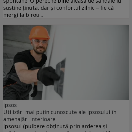
spontane. O pereche bine aleasă de sandale îți
susține ținuta, dar și confortul zilnic – fie că
mergi la birou...
ipsos
Utilizări mai puțin cunoscute ale ipsosului în
amenajări interioare
Ipsosul (pulbere obținută prin arderea și