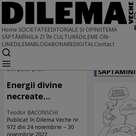
Home
SOCIETATE
EDITORIALE ȘI OPINII
TEMA
SĂPTĂMÎNII
LA ZI ÎN CULTURĂ
DILEME ON-
LINE
DILEMABLOG
ABONARE
DIGITAL
Contact
Home
CARICATU
Societate
Din polul plus
SĂPTĂMÎNI
DIN POLUL PLUS
Energii divine
necreate...
Teodor BACONSCHI
Publicat în Dilema Veche nr.
972 din 24 noiembrie – 30
noiembrie 2022