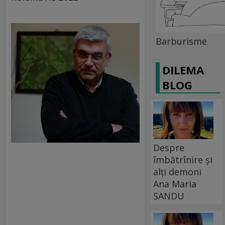
Barburisme
DILEMA
BLOG
Despre
îmbătrînire și
alți demoni
Ana Maria
SANDU