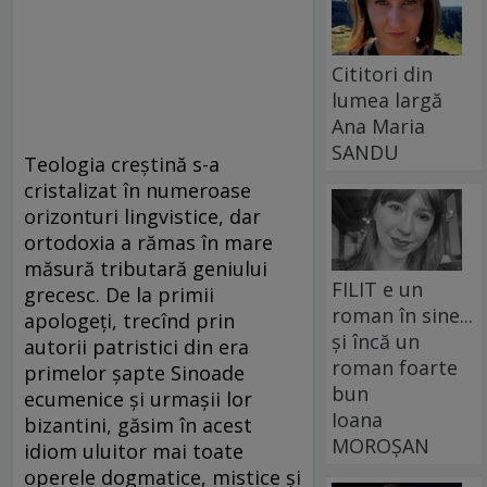
Cititori din
lumea largă
Ana Maria
SANDU
Teologia creștină s-a
cristalizat în numeroase
orizonturi lingvistice, dar
ortodoxia a rămas în mare
măsură tributară geniului
FILIT e un
grecesc. De la primii
roman în sine...
apologeți, trecînd prin
și încă un
autorii patristici din era
roman foarte
primelor șapte Sinoade
bun
ecumenice și urmașii lor
Ioana
bizantini, găsim în acest
MOROȘAN
idiom uluitor mai toate
operele dogmatice, mistice și