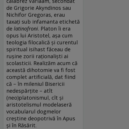
calabrez Varlaam, secondat
de Grigorie Akyndinos sau
Nichifor Gregoras, erau
taxați sub infamanta etichetă
de
latinofroni
. Platon îi era
opus lui Aristotel, așa cum
teologia filocalică și curentul
spiritual isihast făceau de
rușine zorii raționaliști ai
scolasticii. Realizăm acum că
această dihotomie va fi fost
complet artificială, dat fiind
că – în mileniul Bisericii
nedespărțite – atît
(neo)platonismul, cît și
aristotelismul modelaseră
vocabularul dogmelor
creștine deopotrivă în Apus
și în Răsărit.