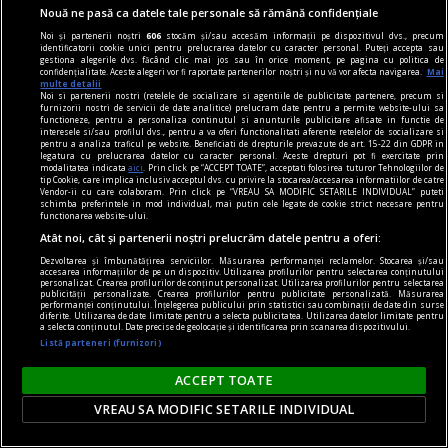
Nouă ne pasă ca datele tale personale să rămână confidențiale
gambling
Noi și partenerii noștri
606
stocăm și/sau accesăm informații pe dispozitivul dvs., precum
identificatorii cookie unici pentru prelucrarea datelor cu caracter personal. Puteți accepta sau
Fenomenul gamblingului social: cum devine
gestiona alegerile dvs. făcând clic mai jos sau în orice moment, pe pagina cu politica de
confidențialitate. Aceste alegeri vor fi raportate partenerilor noștri și nu vă vor afecta navigarea.
Mai
uneori comunicarea mai importantă decât
multe detalii
Noi si partenerii nostri (retelele de socializare si agentiile de publicitate partenere, precum si
rezultatele în sine
furnizorii nostri de servicii de date analitice) prelucram date pentru a permite website-ului sa
functioneze, pentru a personaliza continutul si anunturile publicitare afisate in functie de
Jocurile de noroc online au fost proiectate în
interesele si/sau profilul dvs., pentru a va oferi functionalitati aferente retelelor de socializare si
pentru a analiza traficul pe website. Beneficiati de drepturile prevazute de art. 15-22 din GDPR in
mare parte ca resurse pentru distracție pe cont
legatura cu prelucrarea datelor cu caracter personal. Aceste drepturi pot fi exercitate prin
modalitatea indicata
aici
. Prin click pe “ACCEPT TOATE”, acceptati folosirea tuturor Tehnologiilor de
propriu, de la distanță, oferind intimitate -
tip Cookie, care implica inclusiv acceptul dvs. cu privire la stocarea/accesarea informatiilor de catre
Vendor-ii cu care colaboram. Prin click pe “VREAU SA MODIFIC SETARILE INDIVIDUAL” puteti
utilizatorul interacționează asumat doar cu
schimba preferintele in mod individual, mai putin cele legate de cookie strict necesare pentru
functionarea website-ului.
operatorul platformei iGaming.
Atât noi, cât și partenerii noștri prelucrăm datele pentru a oferi:
Dezvoltarea și îmbunătățirea serviciilor. Măsurarea performanței reclamelor. Stocarea și/sau
accesarea informațiilor de pe un dispozitiv. Utilizarea profilurilor pentru selectarea conținutului
personalizat. Crearea profilurilor de conținut personalizat. Utilizarea profilurilor pentru selectarea
publicității personalizate. Crearea profilurilor pentru publicitate personalizată. Măsurarea
performanței conținutului. Înțelegerea publicului prin statistici sau combinații de date din surse
diferite. Utilizarea de date limitate pentru a selecta publicitatea. Utilizarea datelor limitate pentru
a selecta conținutul. Date precise de geolocație și identificarea prin scanarea dispozitivului.
Listă parteneri (furnizori)
ACCEPT TOATE
VREAU SA MODIFIC SETARILE INDIVIDUAL