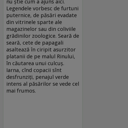
nu ştie cum a ajuns aici.
Legendele vorbesc de furtuni
puternice, de păsări evadate
din vitrinele sparte ale
magazinelor sau din coliviile
grădinilor zoologice. Seară de
seară, cete de papagali
asaltează în ciripit asurzitor
platanii de pe malul Rinului,
în căutarea unui culcuş.
Iarna, cînd copacii sînt
desfrunziţi, penajul verde
intens al păsărilor se vede cel
mai frumos.