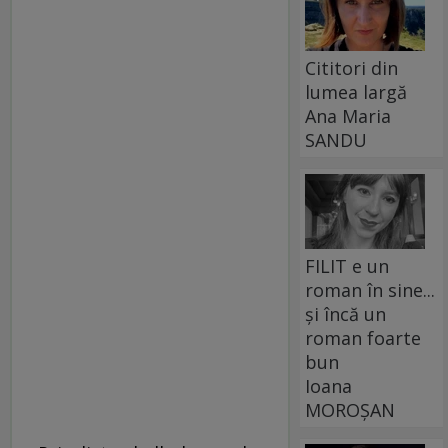
Cititori din
lumea largă
Ana Maria
SANDU
FILIT e un
roman în sine...
și încă un
roman foarte
bun
Ioana
MOROȘAN