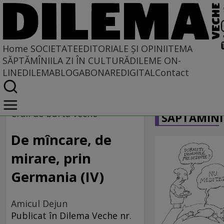
Home
SOCIETATE
EDITORIALE ȘI OPINII
TEMA
SĂPTĂMÎNII
LA ZI ÎN CULTURĂ
DILEME ON-
LINE
DILEMABLOG
ABONARE
DIGITAL
Contact
Home
CARICATU
Societate
Craii de burta veche
SĂPTĂMÎNI
De mîncare, de
mirare, prin
Germania (IV)
Amicul Dejun
Publicat în Dilema Veche nr.