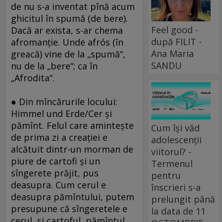
de nu s-a inventat pînă acum
ghicitul în spumă (de bere).
Feel good -
Dacă ar exista, s-ar chema
după FILIT -
afromanţie. Unde afrós (în
Ana Maria
greacă) vine de la „spumă“,
SANDU
nu de la „bere“; ca în
„Afrodita“.
● Din mîncărurile locului:
Himmel und Erde/Cer şi
pămînt. Felul care aminteşte
Cum își văd
de prima zi a creaţiei e
adolescenții
alcătuit dintr-un morman de
viitorul? -
piure de cartofi şi un
Termenul
sîngerete prăjit, pus
pentru
deasupra. Cum cerul e
înscrieri s-a
deasupra pămîntului, putem
prelungit până
presupune că sîngeretele e
la data de 11
cerul, şi cartoful, pămîntul.