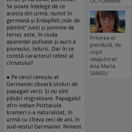
OCTOMBRIE
Se poate înţelege de ce
acesta din urmă, numit în
germană şi Erdapfel/„măr de
pămînt“ (vezi şi pomme de
terre), este, în ciuda
Privirea ei
aparenţei pufoase şi aurii a
pierdută, de
piureului, teluric. Dar în ce
copil
constă caracterul celest al
neajutorat
cîrnatului?
Ana Maria
SANDU
● Pe cerul cenuşiu al
Germaniei zboară stoluri de
papagali verzi. Şi nu sînt
păsări migratoare. Papagalul
afro-indian Psittacula
krameri s-a naturalizat, în
urmă cu cîteva zeci de ani, în
sud-vestul Germaniei. Nimeni