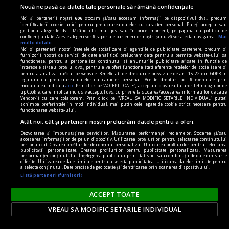
Nouă ne pasă ca datele tale personale să rămână confidențiale
Noi și partenerii noștri
606
stocăm și/sau accesăm informații pe dispozitivul dvs., precum
identificatorii cookie unici pentru prelucrarea datelor cu caracter personal. Puteți accepta sau
gestiona alegerile dvs. făcând clic mai jos sau în orice moment, pe pagina cu politica de
confidențialitate. Aceste alegeri vor fi raportate partenerilor noștri și nu vă vor afecta navigarea.
Mai
multe detalii
Noi si partenerii nostri (retelele de socializare si agentiile de publicitate partenere, precum si
furnizorii nostri de servicii de date analitice) prelucram date pentru a permite website-ului sa
functioneze, pentru a personaliza continutul si anunturile publicitare afisate in functie de
interesele si/sau profilul dvs., pentru a va oferi functionalitati aferente retelelor de socializare si
pentru a analiza traficul pe website. Beneficiati de drepturile prevazute de art. 15-22 din GDPR in
legatura cu prelucrarea datelor cu caracter personal. Aceste drepturi pot fi exercitate prin
modalitatea indicata
aici
. Prin click pe “ACCEPT TOATE”, acceptati folosirea tuturor Tehnologiilor de
tip Cookie, care implica inclusiv acceptul dvs. cu privire la stocarea/accesarea informatiilor de catre
Vendor-ii cu care colaboram. Prin click pe “VREAU SA MODIFIC SETARILE INDIVIDUAL” puteti
schimba preferintele in mod individual, mai putin cele legate de cookie strict necesare pentru
functionarea website-ului.
Atât noi, cât și partenerii noștri prelucrăm datele pentru a oferi:
Dezvoltarea și îmbunătățirea serviciilor. Măsurarea performanței reclamelor. Stocarea și/sau
accesarea informațiilor de pe un dispozitiv. Utilizarea profilurilor pentru selectarea conținutului
personalizat. Crearea profilurilor de conținut personalizat. Utilizarea profilurilor pentru selectarea
publicității personalizate. Crearea profilurilor pentru publicitate personalizată. Măsurarea
media convertor
performanței conținutului. Înțelegerea publicului prin statistici sau combinații de date din surse
diferite. Utilizarea de date limitate pentru a selecta publicitatea. Utilizarea datelor limitate pentru
Motive pentru care un media convertor prin
a selecta conținutul. Date precise de geolocație și identificarea prin scanarea dispozitivului.
Listă parteneri (furnizori)
fibră optică este folosit pentru transmiterea
semnalelor pe distanțe lungi
ACCEPT TOATE
Dezvoltarea accelerată a infrastructurilor IT și
VREAU SA MODIFIC SETARILE INDIVIDUAL
creșterea constantă a volumului de date
transferate între sedii, clădiri sau puncte de