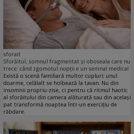
sforait
Sforăitul, somnul fragmentat și oboseala care nu
trece: când zgomotul nopții e un semnal medical
Există o scenă familiară multor cupluri: unul
doarme, celălalt se holbează la tavan. Nu din
insomnii propriu-zise, ci pentru că ritmul haotic
al sforăitului din camera alăturată sau din același
pat transformă noaptea într-un exercițiu de
răbdare.