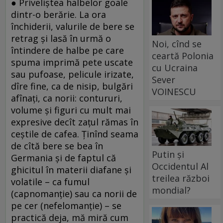
● Priveliştea halbelor goale
dintr-o berărie. La ora
închiderii, valurile de bere se
retrag şi lasă în urmă o
Noi, cînd se
întindere de halbe pe care
ceartă Polonia
spuma imprimă pete uscate
cu Ucraina
sau pufoase, pelicule irizate,
Sever
dîre fine, ca de nisip, bulgări
VOINESCU
afînaţi, ca norii: contururi,
volume şi figuri cu mult mai
expresive decît zaţul rămas în
ceştile de cafea. Ţinînd seama
de cîtă bere se bea în
Putin și
Germania şi de faptul că
Occidentul Al
ghicitul în materii diafane şi
treilea război
volatile – ca fumul
mondial?
(capnomanţie) sau ca norii de
pe cer (nefelomanţie) – se
practică deja, mă miră cum